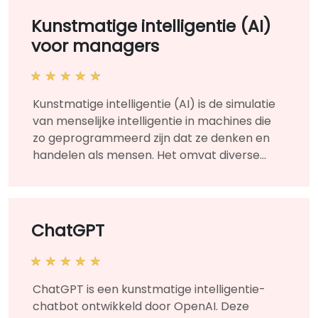
Kunstmatige intelligentie (AI)
voor managers
Kunstmatige intelligentie (AI) is de simulatie
van menselijke intelligentie in machines die
zo geprogrammeerd zijn dat ze denken en
handelen als mensen. Het omvat diverse
technologieën, waaronder machine learning
en deep learning, en wordt toegepast in tal
van zakelijke toepassingen om
organisatorische uitdagingen en behoeften
ChatGPT
aan te pakken. Deze live training onder
begeleiding van een instructeur (online of op
locatie) is bedoeld voor managers en
ChatGPT is een kunstmatige intelligentie-
bedrijfsleiders die de basisprincipes van
chatbot ontwikkeld door OpenAI. Deze
kunstmatige intelligentie willen leren en AI-