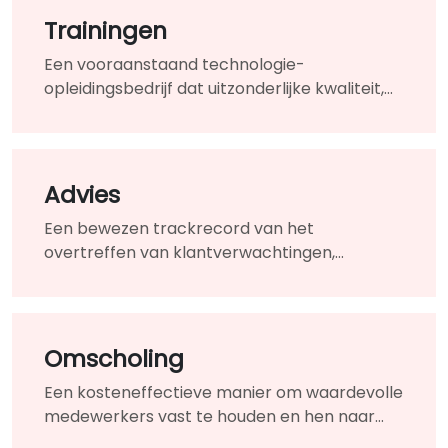
Trainingen
Een vooraanstaand technologie-
opleidingsbedrijf dat uitzonderlijke kwaliteit,
praktijkgerichte cursussen aanbiedt.
Advies
Een bewezen trackrecord van het
overtreffen van klantverwachtingen,
vertrouwd in de meest eisen en uitdagende
omstandigheden.
Omscholing
Een kosteneffectieve manier om waardevolle
medewerkers vast te houden en hen naar
gebieden te herdeployen waar uw