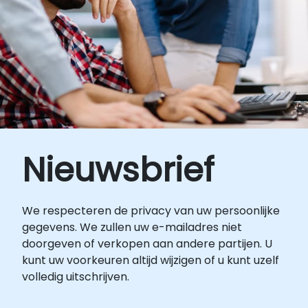
cursus, neem dan contact met ons op voor
van de cursus Een combinatie van theorie,
verdere afspraken.
discussie, oefeningen en uitgebreide
praktijkactiviteiten. Opmerkingen
Gedurende de training kunnen diverse
Docker-afbeeldingen worden gebruikt voor
demonstraties (zoals Nginx, MongoDB en
Tomcat). Indien u specifieke afbeeldingen of
andere aanpassingen wenst, neem dan
contact met ons op om dit te regelen.
Nieuwsbrief
We respecteren de privacy van uw persoonlijke
gegevens. We zullen uw e-mailadres niet
doorgeven of verkopen aan andere partijen. U
kunt uw voorkeuren altijd wijzigen of u kunt uzelf
volledig uitschrijven.