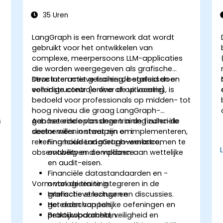
35 Uren
LangGraph is een framework dat wordt
gebruikt voor het ontwikkelen van
complexe, meerpersoons LLM-applicaties
die worden weergegeven als grafische
structuren met geïsoleerde statussen en
Deze interactieve training, begeleid door
volledige controle over de uitvoering.
een instructeur (online of op locatie), is
bedoeld voor professionals op midden- tot
hoog niveau die graag LangGraph-
s
gebaseerde oplossingen in de financiële
Aan het einde van deze training zullen de
sector willen ontwerpen en implementeren,
deelnemers in staat zijn om:
rekening houdend met governance,
Financiële LangGraph-werkstromen te
observability en compliance.
ontwerpen die voldoen aan wettelijke
en audit-eisen.
Financiële datastandaarden en -
Vorm van de training
ontologieën te integreren in de
grafische structuur en
Interactieve lezingen en discussies.
gereedschappen.
Het doen van talrijke oefeningen en
Betrouwbaarheid, veiligheid en
praktijkopdrachten.