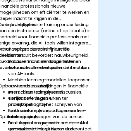
financiële professionals nieuwe
mogelijkheden om efficiënter te werken en
dieper inzicht te krijgen in de
bedrijfsprestaties.
Deze praktijkgerichte training onder leiding
van een instructeur (online of op locatie) is
bedoeld voor financiële professionals met
enige ervaring, die AI-tools willen integreren
in hun werkproces rond financiële
Na afloop van de training kunnen
overzichten. Dit bevordert nauwkeurigheid,
deelnemers:
automatiseert routinematige taken en
Data uit financiële documenten
levert waardevolle voorspellende inzichten.
automatisch extraheren met behulp
van AI-tools.
Machine learning-modellen toepassen
Opbouw van de cursus
om trends en afwijkingen in financiële
overzichten te analyseren.
Interactieve lezingen en discussies.
Generatieve AI gebruiken ter
Talrijke oefeningen en
ondersteuning bij het schrijven van
praktijkopdrachten.
commentaren, rapportages en
Praktische implementatie in een live-
Optionele aanpassingen van de cursus
scenarioanalyse.
labomgeving.
De uitkomsten gegenereerd door AI
Bent u geïnteresseerd in een op maat
verantwoord interpreteren in de
gemaakte training? Neem dan contact