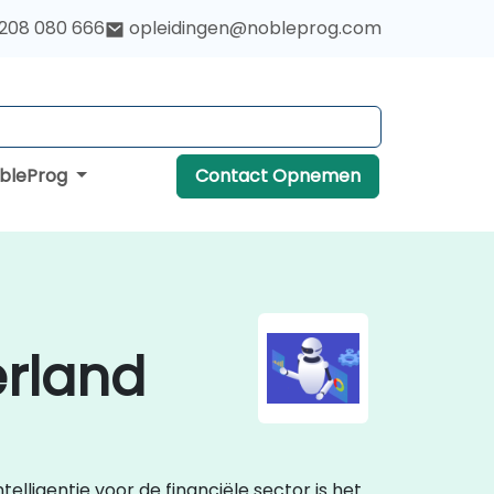
 208 080 666
opleidingen@nobleprog.com
obleProg
Contact Opnemen
erland
ligentie voor de financiële sector is het