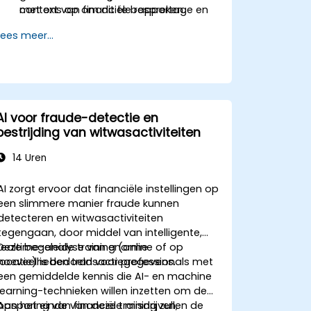
context van financiële rapportage en
met ons op om dit te bespreken.
planning.
Lees meer...
AI voor fraude-detectie en
bestrijding van witwasactiviteiten
14 Uren
AI zorgt ervoor dat financiële instellingen op
een slimmere manier fraude kunnen
detecteren en witwasactiviteiten
tegengaan, door middel van intelligente,
realtime-analyse van enorme
Deze begeleide training (online of op
hoeveelheden transactiegegevens.
locatie) is bedoeld voor professionals met
een gemiddelde kennis die AI- en machine
learning-technieken willen inzetten om de
opsporing van financiële misdrijven,
Aan het einde van deze training zullen de