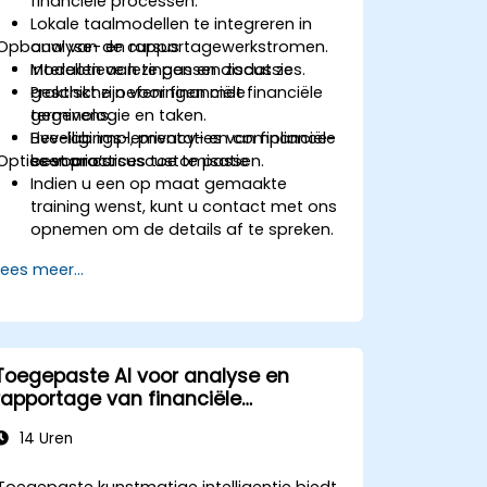
financiële processen.
Lokale taalmodellen te integreren in
Opbouw van de cursus
analyse- en rapportagewerkstromen.
Modellen aan te passen zodat ze
Interactieve lezingen en discussies.
geschikt zijn voor financiële
Praktische oefeningen met financiële
terminologie en taken.
gegevens.
Beveiligings-, privacy- en compliance-
Live-lab implementaties van financiële
Opties voor cursuscustomisatie
best practices toe te passen.
scenario’s.
Indien u een op maat gemaakte
training wenst, kunt u contact met ons
opnemen om de details af te spreken.
Lees meer...
Toegepaste AI voor analyse en
rapportage van financiële
overzichten
14 Uren
Toegepaste kunstmatige intelligentie biedt