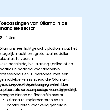
Toepassingen van Ollama in de
financiële sector
14 Uren
Ollama is een lichtgewicht platform dat het
mogelijk maakt om grote taalmodellen
lokaal uit te voeren.
Deze begeleide, live-training (online of op
locatie) is bedoeld voor financiële
professionals en IT-personeel met een
gemiddelde kennisniveau die Ollama-
gebaseerde AI-oplossingen willen
Na afloop van deze training beschikken
implementeren, aanpassen en in de praktijk
deelnemers over de nodige vaardigheden
brengen binnen de financiële sector.
om:
Ollama te implementeren en te
configureren voor veilig gebruik in