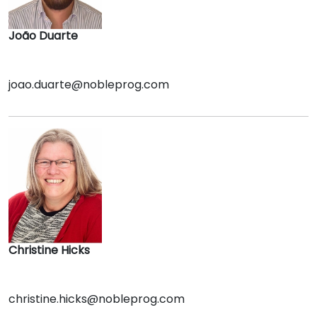
João Duarte
joao.duarte@nobleprog.com
Christine Hicks
christine.hicks@nobleprog.com