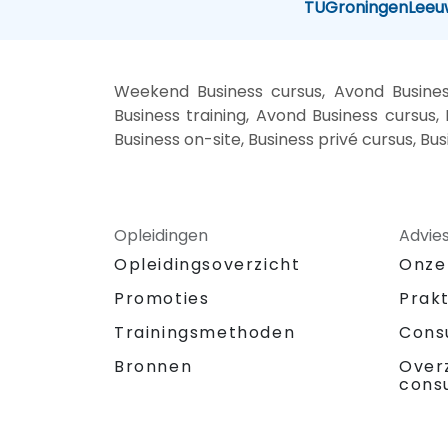
TU
Groningen
Leeu
Weekend Business cursus, Avond Business
Business training, Avond Business cursus, 
Business on-site, Business privé cursus, Bu
Opleidingen
Advie
Opleidingsoverzicht
Onze
Promoties
Prak
Trainingsmethoden
Cons
Bronnen
Over
cons