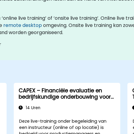
ne live training’ of ‘onsite live training’. Online live tra
ve
remote desktop
omgeving. Onsite live training kan zowel
land worden georganiseerd.
r
CAPEX – Financiële evaluatie en
bedrijfskundige onderbouwing voor
productiemanagers
14 Uren
Deze live-training onder begeleiding van
een instructeur (online of op locatie) is
bedoeld voor productiemanagers en