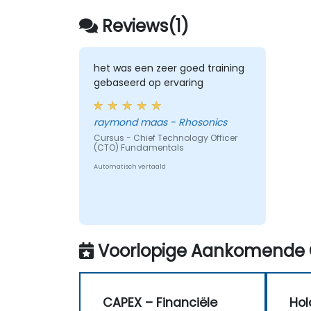
beheren van een holdingmaatschappij
Reviews(1)
het was een zeer goed training
gebaseerd op ervaring
raymond maas - Rhosonics
Cursus - Chief Technology Officer
(CTO) Fundamentals
Automatisch vertaald
Voorlopige Aankomende 
CAPEX – Financiële
Hol