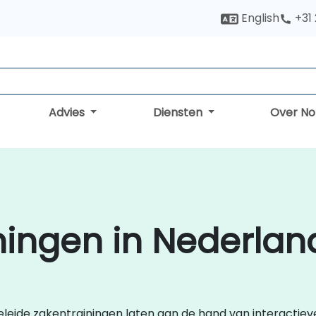
English
+31
Advies
Diensten
Over N
ningen in Nederlan
 geleide zakentrainingen laten aan de hand van interactiev