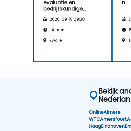
evaluatie en
n
bedrijfskundige
onderbouwing voor
2026-09-18 09:30
2
productiemanagers
14 uren
8
Zwolle
Ti
Bekijk an
Nederla
Online
Almere
WTC
Amersfoort
A
Haag
Eindhoven
En