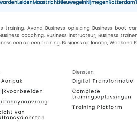
warden
Leiden
Maastricht
Nieuwegein
Nijmegen
Rotterdam
 training, Avond Business opleiding Business boot ca
Business coaching, Business instructeur, Business trainer,
siness een op een training, Business op locatie, Weekend B
s
Diensten
 Aanpak
Digital Transformatie
tijkvoorbeelden
Complete
trainingsoplossingen
ultancyaanvraag
Training Platform
zicht van
ultancydiensten