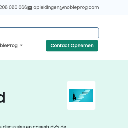
 208 080 666
opleidingen@nobleprog.com
obleProg
Contact Opnemen
d
e discussies en casestudy’s de