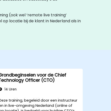
ining (ook wel ‘remote live training’
 op locatie bij de klant in Nederland als in
Grondbeginselen voor de Chief
Technology Officer (CTO)
14 Uren
Deze training, begeleid door een instructeur
en in live-omgeving Nederland (online of
op locatie), is bedoeld voor huidige CTO’s