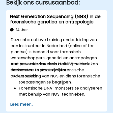
Bekijk ons cursusaanbod:
Next Generation Sequencing (NGS) in de
forensische genetica en antropologie
14 Uren
Deze interactieve training onder leiding van
een instructeur in Nederland (online of ter
plaatse) is bedoeld voor forensisch
wetenschappers, genetici en antropologen
met gevorderde kennis die NGS-technieken
Aan het einde van deze training zullen
wensen toe te passen bij forensische
deelnemers in staat zijn om:
onderzoeken.
De werking van NGS en diens forensische
toepassingen te begrijpen.
Forensische DNA-monsters te analyseren
met behulp van NGS-technieken.
NGS-gegevens te interpreteren ten
Lees meer...
behoeve van identificatie en
afkomstbepaling.