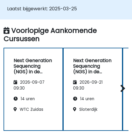
NGS in te zetten bij beschadigde of
Laatst bijgewerkt:
2025-03-25
complexe DNA-monsters.
Bio-informatiche hulpmiddelen toe te
passen voor forensische genomische
Voorlopige Aankomende
analyse.
Cursussen
De juridische en ethische aspecten van
forensische genomics te doorgronden.
Next Generation
Next Generation
Sequencing
Sequencing
(NGS) in de
(NGS) in de
forensische
forensische
2026-09-07
2026-09-21
genetica en
genetica en
antropologie
antropologie
09:30
09:30
14 uren
14 uren
WTC Zuidas
Sloterdijk