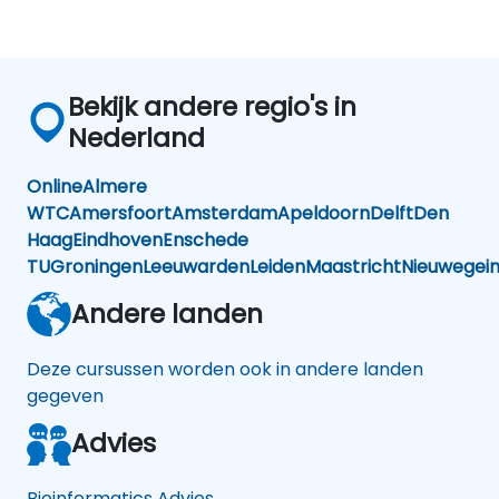
Bekijk andere regio's in
Nederland
Online
Almere
WTC
Amersfoort
Amsterdam
Apeldoorn
Delft
Den
Haag
Eindhoven
Enschede
TU
Groningen
Leeuwarden
Leiden
Maastricht
Nieuwegei
Andere landen
Deze cursussen worden ook in andere landen
gegeven
Advies
Bioinformatics Advies