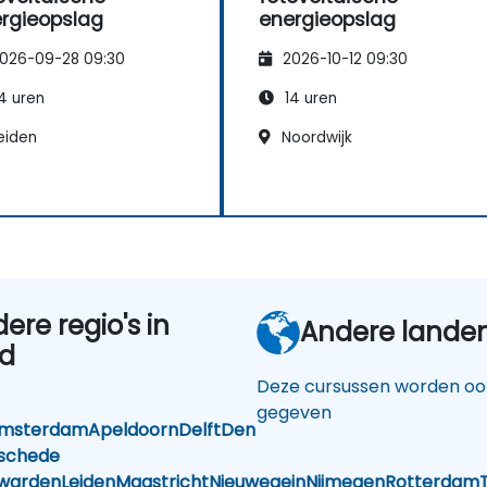
rgieopslag
energieopslag
026-09-28 09:30
2026-10-12 09:30
4 uren
14 uren
eiden
Noordwijk
dere regio's in
Andere lande
nd
Deze cursussen worden ook
gegeven
msterdam
Apeldoorn
Delft
Den
schede
warden
Leiden
Maastricht
Nieuwegein
Nijmegen
Rotterdam