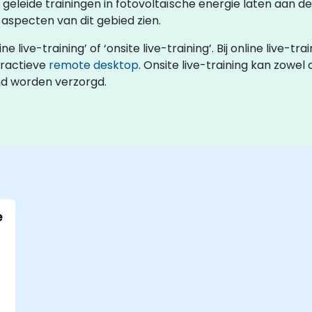
rs geleide trainingen in fotovoltaïsche energie laten aan 
aspecten van dit gebied zien.
ive-training’ of ‘onsite live-training’. Bij online live-tra
ractieve
remote desktop
. Onsite live-training kan zowel 
nd worden verzorgd.
e