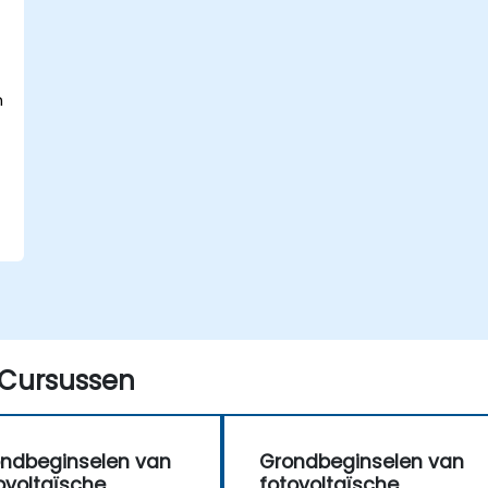
n
g
Cursussen
ndbeginselen van
Grondbeginselen van
ovoltaïsche
fotovoltaïsche