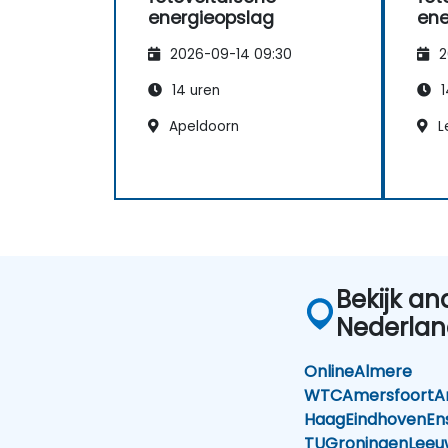
energieopslag
ene
2026-09-14 09:30
2
14 uren
1
Apeldoorn
L
Bekijk an
Nederla
Online
Almere
WTC
Amersfoort
A
Haag
Eindhoven
En
TU
Groningen
Leeu