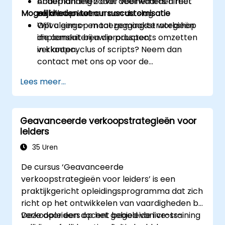
onderhandelen over voorwaarden met
Actieplanning zodat deelnemers direct
Mogelijkheden tot cursuscustomisatie
zelfvertrouwen.
na afloop kunnen aan de slag.
Opvolgings- en toezeggingsstrategieën
Wilt u een op maat gemaakte workshop
implementeren die prospects omzetten
die aansluit bij uw producten,
in klanten.
verkoopcyclus of scripts? Neem dan
contact met ons op voor de
mogelijkheden.
Lees meer...
Geavanceerde verkoopstrategieën voor
leiders
35 Uren
De cursus ‘Geavanceerde
verkoopstrategieën voor leiders’ is een
praktijkgericht opleidingsprogramma dat zich
richt op het ontwikkelen van vaardigheden bij
verkoopleiders op het gebied van cross-
Deze door een docent begeleide live-training