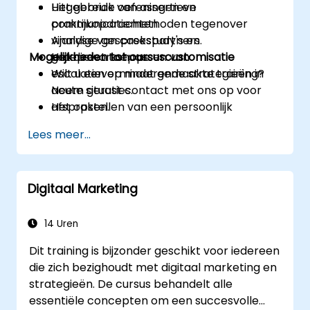
Het gebruik van assertieve
Uitgebreide oefeningen en
communicatiemethoden tegenover
praktijkopdrachten.
vijandige gesprekspartners.
Analyse van casestudy's en
Mogelijkheden tot cursuscustomisatie
Het direct toepassen van
groepsworkshops.
escalatieverminderende strategieën in
Wilt u een op maat gemaakte training?
acute situaties.
Neem gerust contact met ons op voor
Het opstellen van een persoonlijk
afspraken.
actieplan voor nazorg na incidenten.
Lees meer...
Digitaal Marketing
14 Uren
Dit training is bijzonder geschikt voor iedereen
die zich bezighoudt met digitaal marketing en
strategieën. De cursus behandelt alle
essentiële concepten om een succesvolle