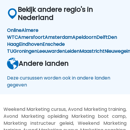
Bekijk andere regio's in
Nederland
Online
Almere
WTC
Amersfoort
Amsterdam
Apeldoorn
Delft
Den
Haag
Eindhoven
Enschede
TU
Groningen
Leeuwarden
Leiden
Maastricht
Nieuwegei
Andere landen
Deze cursussen worden ook in andere landen
gegeven
Weekend Marketing cursus, Avond Marketing training,
Avond Marketing opleiding Marketing boot camp,
Marketing instructeur geleid, Weekend Marketing