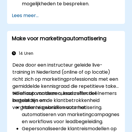
mogelijkheden te bespreken.
Lees meer...
Make voor marketingautomatisering
14 Uren
Deze door een instructeur geleide live-
training in Nederland (online of op locatie)
richt zich op marketingprofessionals met een
gemiddelde kennisgraad die repetitieve taken
willen automatiseren, leads effectief
Na afloop van deze cursus zullen deelnemers
begeleiden en de klantbetrokkenheid
in staat zijn om:
vergroten via workflowautomatisering.
Make te gebruiken voor het
automatiseren van marketingcampagnes
en workflows voor leadbegeleiding.
Gepersonaliseerde klantreismodellen op