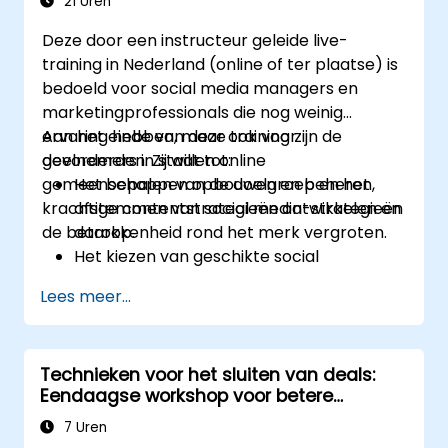
21 Uren
De prestaties van advertenties te
Deze door een instructeur geleide live-
optimaliseren door middel van analyses
training in Nederland (online of ter plaatse) is
en A/B-testen.
bedoeld voor social media managers en
Budgetten efficiënt toe te wijzen om de
marketingprofessionals die nog weinig
return on investment maximaal te
ervaring hebben, maar ook voor
Aan het einde van deze training zijn de
benutten.
gevorderden. Zij willen online
deelnemers in staat tot:
gemeenschappen opbouwen en beheren,
Het bepalen van de doelgroep en het
krachtige contentstrategieën ontwikkelen en
afstemmen van social media-strategieën
de betrokkenheid rond het merk vergroten.
daarop.
Het kiezen van geschikte social
mediakanalen op basis van
Lees meer...
bedrijfsdoelstellingen.
Het ontwikkelen van effectieve
contentstrategieën, inclusief
Technieken voor het sluiten van deals:
hoofdonderwerpen, formaten en een
Eendaagse workshop voor betere
redactioneel schema.
conversies
Het analyseren van concurrenten om de
7 Uren