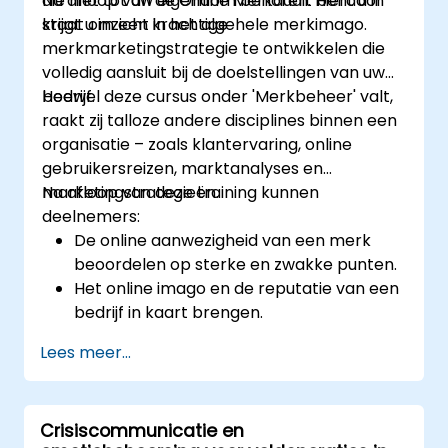
die niet tot uw eigendom behoren. Hierdoor
Na afloop van de Online Merkaudit bent u in
krijgt u inzicht in het algehele merkimago.
staat om een krachtige
merkmarketingstrategie te ontwikkelen die
volledig aansluit bij de doelstellingen van uw
bedrijf.
Hoewel deze cursus onder 'Merkbeheer' valt,
raakt zij talloze andere disciplines binnen een
organisatie – zoals klantervaring, online
gebruikersreizen, marktanalyses en
marketingstrategieën.
Na afloop van deze training kunnen
deelnemers:
De online aanwezigheid van een merk
beoordelen op sterke en zwakke punten.
Het online imago en de reputatie van een
bedrijf in kaart brengen.
De positionering van het merk binnen de
Lees meer...
markt vaststellen en versterken.
Een doelgerichte merkstrategie en
geïntegreerde online
Crisiscommunicatie en
marketingcommunicatieplan