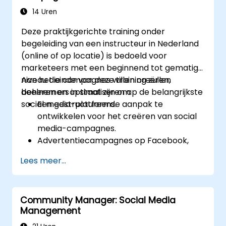
14 Uren
Deze praktijkgerichte training onder
begeleiding van een instructeur in Nederland
(online of op locatie) is bedoeld voor
marketeers met een beginnend tot gematigd
niveau die campagnes willen creëren,
Aan het einde van deze training zullen
beheren en optimaliseren op de belangrijkste
deelnemers in staat zijn om:
social media-platforms.
Een gestructureerde aanpak te
ontwikkelen voor het creëren van social
media-campagnes.
Advertentiecampagnes op Facebook,
Google en TikTok in te richten en te
Lees meer...
beheren.
Doelstellingen voor campagnes vast te
stellen en de juiste advertentievormaten
Community Manager: Social Media
te kiezen.
Management
De ideale doelgroep voor advertenties te
identificeren en aan te spreken.