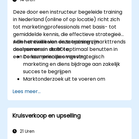
Deze door een instructeur begeleide training
in Nederland (online of op locatie) richt zich
tot marketingprofessionals met basis- tot
gemiddelde kennis, die effectieve strategieën
willen ontwikkelen en toepassen, markttrends
Aan het einde van deze training zijn
analyseren en de ROI optimaal benutten in
deelnemers in staat te:
een concurrerende omgeving.
De kernprincipes van strategisch
marketing en diens bijdrage aan zakelijk
succes te begrijpen
Marktonderzoek uit te voeren om
doelgroepen en concurrentiepositie te
Lees meer...
bepalen
Een alomvattende marketingstrategie
met duidelijke doelen en KPI’s op te
Kruisverkoop en upselling
stellen
Digitale én traditionele
marketingtactieken effectief toe te
21 Uren
passen