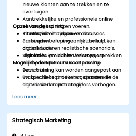
nieuwe klanten aan te trekken en te
overtuigen.
Aantrekkelijke en professionele online
Opzet van de training
verkoopgesprekken voeren.
Klantloyaliteit opbouwen door
Interactieve lezingen en discussies.
consequent en persoonlijk contact te
Praktische oefeningen met behulp van
onderhouden.
digitale tools en realistische scenario’s.
Digitale hulpmiddelen inzetten om
Simulaties van echte verkoopgesprekken
Mogelijkheden tot cursusaanpassing
klantenrelatiebeheer efficiënt te
in de praktijk.
verrichten.
Deze training kan worden aangepast aan
Praktische technieken toepassen die de
uw specifieke producten, diensten en
conversie- en retentiecijfers verhogen.
digitale verkoopstrategie.
Lees meer...
Strategisch Marketing
14 Uren