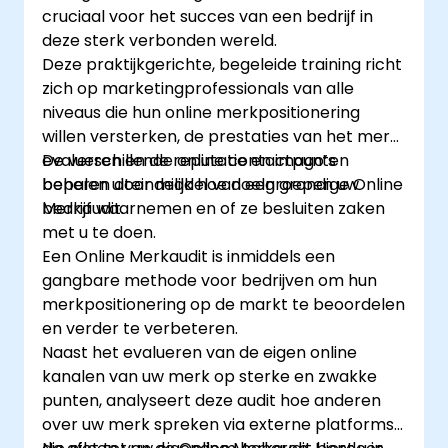
cruciaal voor het succes van een bedrijf in
deze sterk verbonden wereld.
Deze praktijkgerichte, begeleide training richt
zich op marketingprofessionals van alle
niveaus die hun online merkpositionering
willen versterken, de prestaties van het merk
evalueren en de reputatie en imago’s
De verschillende online contactpunten
beheren door middel van een grondige Online
bepalen uiteindelijk hoe doelgroepen uw
Merkaudit.
bedrijf waarnemen en of ze besluiten zaken
met u te doen.
Een Online Merkaudit is inmiddels een
gangbare methode voor bedrijven om hun
merkpositionering op de markt te beoordelen
en verder te verbeteren.
Naast het evalueren van de eigen online
kanalen van uw merk op sterke en zwakke
punten, analyseert deze audit hoe anderen
over uw merk spreken via externe platforms