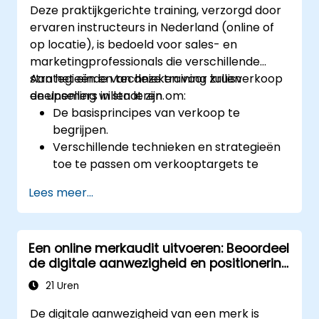
Deze praktijkgerichte training, verzorgd door
Marketingcampagnes te evalueren en
ervaren instructeurs in Nederland (online of
verder te optimaliseren voor betere
op locatie), is bedoeld voor sales- en
resultaten
marketingprofessionals die verschillende
strategieën en technieken voor kruisverkoop
Aan het einde van deze training zullen
en upselling willen leren.
deelnemers in staat zijn om:
De basisprincipes van verkoop te
begrijpen.
Verschillende technieken en strategieën
toe te passen om verkooptargets te
behalen.
Lees meer...
Klantrelaties verder te ontwikkelen en te
verbeteren.
Een online merkaudit uitvoeren: Beoordeel
de digitale aanwezigheid en positionering
van uw merk om krachtige
21 Uren
merkstrategieën te ontwikkelen
De digitale aanwezigheid van een merk is