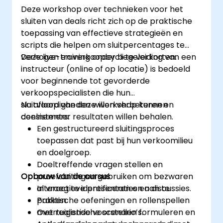
eigen social media-tactieken te verfijnen.
Deze workshop over technieken voor het
Het ontwerpen van betaalde
sluiten van deals richt zich op de praktische
reclamecampagnes en het meten van
toepassing van effectieve strategieën en
hun succes.
scripts die helpen om sluitpercentages te
Het actief bevorderen en beheren van
verhogen en verkoopcycli te verkorten.
Deze live-training onder begeleiding van een
online gemeenschappen.
instructeur (online of op locatie) is bedoeld
Het oplossen van social media-crises en
voor beginnende tot gevorderde
het behouden van de merkreputatie.
verkoopspecialisten die hun
Het toepassen van ethische best
sluitvaardigheden willen verbeteren en
Na afloop van deze workshop kunnen
practices en duidelijke richtlijnen voor
consistenter resultaten willen behalen.
deelnemers:
social media.
Een gestructureerd sluitingsproces
toepassen dat past bij hun verkoomilieu
en doelgroep.
Doeltreffende vragen stellen en
Opbouw van de cursus
proefsluitingen gebruiken om bezwaren
al vroeg te identificeren en aan te
Interactieve presentaties en discussies.
pakken.
Praktische oefeningen en rollenspellen
Overtuigende voorstellen formuleren en
met realistische scenario’s.