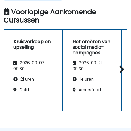
verband houdt met
mijn huidige
Voorlopige Aankomende
werkgebied.
Cursussen
Kruisverkoop en
Het creëren van
upselling
social media-
campagnes
2026-09-07
2026-09-21
09:30
09:30
21 uren
14 uren
Delft
Amersfoort