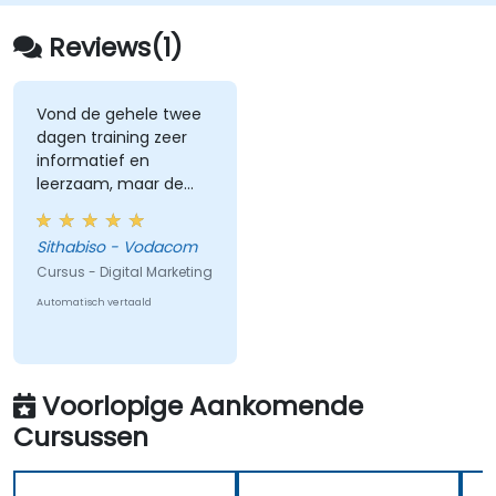
training zullen ze begrijpen waarom analyse
en een doordachte strategie cruciaal zijn,
Reviews(1)
ondersteund door relevante voorbeelden.
Vond de gehele twee
dagen training zeer
informatief en
leerzaam, maar de
inhoud van Dag 2
(Social Media & Mobile
Sithabiso - Vodacom
Marketing, Analytics,
Cursus - Digital Marketing
evenals Strategie &
Planning) was voor mij
Automatisch vertaald
het meest waardevol
omdat dit direct
verband houdt met
mijn huidige
Voorlopige Aankomende
werkgebied.
Cursussen