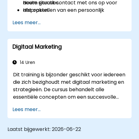
acute situaties.
Neem gerust contact met ons op voor
Het opstellen van een persoonlijk
afspraken.
actieplan voor nazorg na incidenten.
Lees meer...
Digitaal Marketing
14 Uren
Dit training is bijzonder geschikt voor iedereen
die zich bezighoudt met digitaal marketing en
strategieën. De cursus behandelt alle
essentiële concepten om een succesvolle
aanwezigheid te creëren in de digitale media.
Lees meer...
Deelnemers krijgen inzicht in belangrijke
onderwerpen als mobiele marketing, social
media marketing, e-mailmarketing, PPC-
Laatst bijgewerkt:
2026-06-22
marketing en SEO. Aan het einde van de