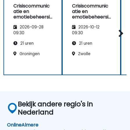
Crisiscommunic
Crisiscommunic
atie en
atie en
emotiebeheersi
emotiebeheersi
ng voor
ng voor
2026-09-28
2026-10-12
veldoperaties in
veldoperaties in
de publieke
de publieke
09:30
09:30
sector
sector
21 uren
21 uren
Groningen
Zwolle
Bekijk andere regio's in
Nederland
Online
Almere