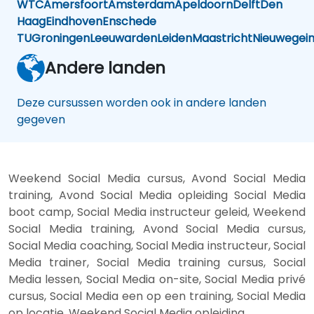
WTC
Amersfoort
Amsterdam
Apeldoorn
Delft
Den
Haag
Eindhoven
Enschede
TU
Groningen
Leeuwarden
Leiden
Maastricht
Nieuwegei
Andere landen
Deze cursussen worden ook in andere landen
gegeven
Weekend Social Media cursus, Avond Social Media
training, Avond Social Media opleiding Social Media
boot camp, Social Media instructeur geleid, Weekend
Social Media training, Avond Social Media cursus,
Social Media coaching, Social Media instructeur, Social
Media trainer, Social Media training cursus, Social
Media lessen, Social Media on-site, Social Media privé
cursus, Social Media een op een training, Social Media
op locatie, Weekend Social Media opleiding