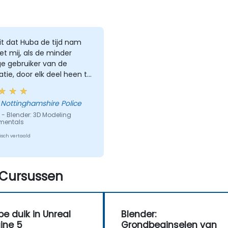
it dat Huba de tijd nam
t mij, als de minder
e gebruiker van de
atie, door elk deel heen te
n uit te leggen waar ik
was gegaan en hoe ik het
 Nottinghamshire Police
eem kon oplossen
 - Blender: 3D Modeling
mentals
sch vertaald
Cursussen
pe duik in Unreal
Blender:
ine 5
Grondbeginselen van