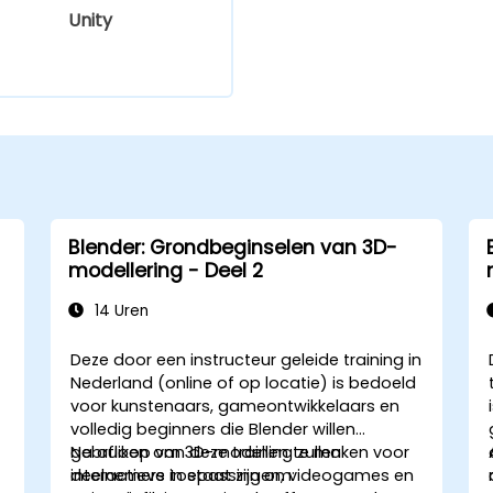
Unity
Blender: Grondbeginselen van 3D-
modellering - Deel 2
14 Uren
Deze door een instructeur geleide training in
Nederland (online of op locatie) is bedoeld
voor kunstenaars, gameontwikkelaars en
volledig beginners die Blender willen
gebruiken om 3D-modellen te maken voor
Na afloop van deze training zullen
interactieve toepassingen, videogames en
deelnemers in staat zijn om: