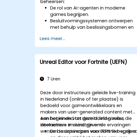
beheersen:
De rol van AI-agenten in moderne
games begrijpen.
Besluitvormingssystemen ontwerpen
met behulp van beslissingsbomen en
eindige toestelautomaten.
Lees meer...
Padzoekalgoritmen zoals A*
implementeren voor spelnavigatie.
Reinforcement learning gebruiken om
adaptieve AI-gedragingen te
Unreal Editor voor Fortnite (UEFN)
realiseren.
De prestaties van AI optimaliseren in
real-time gameomgevingen.
7 Uren
Deze door instructeurs geleide live-training
in Nederland (online of ter plaatse) is
bedoeld voor gameontwikkelaars en
makers van user-generated content met
een beginnend tot gemiddeld niveau, die
Aan het einde van deze training zullen
interactieve en winstgevende ervaringen
deelnemers in staat zijn om:
wensen te ontwerpen voor Fortnite-spelers
De basisprincipes van UEFN te begrijpe