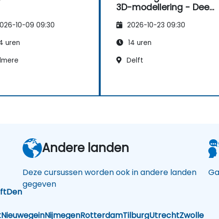
3D-modellering - Deel
2
026-10-09 09:30
2026-10-23 09:30
4 uren
14 uren
lmere
Delft
Andere landen
Deze cursussen worden ook in andere landen
Ga
gegeven
ft
Den
t
Nieuwegein
Nijmegen
Rotterdam
Tilburg
Utrecht
Zwolle