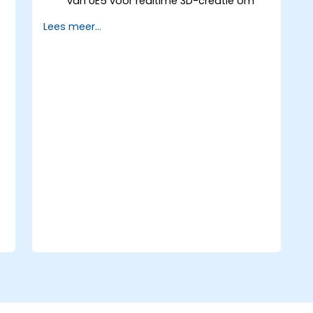
van UE5 voor realtime 3D-creatie om
realistische beelden te genereren.
Lees meer...
Visuele werelden en games ontwerpen
en ontwikkelen.
De basisprincipes van gameontwerp
leren en onder de knie krijgen.
Cutscène-animaties creëren.