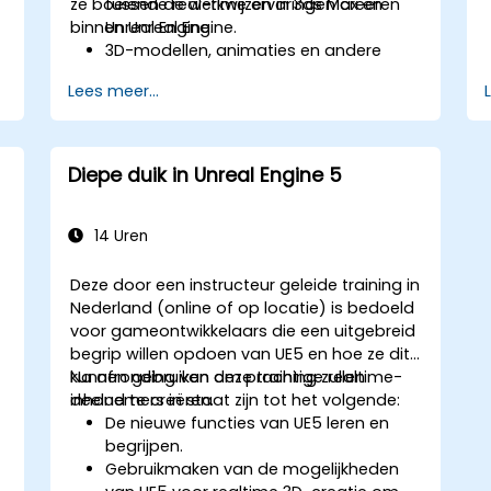
ze boeiende real-time ervaringen creëren
tussen de werkwijzen in 3ds Max en
binnen Unreal Engine.
Unreal Engine.
3D-modellen, animaties en andere
assets uit 3ds Max importeren naar
Lees meer...
Unreal Engine.
Materialen, texturen en shaders in
Unreal Engine maken en aanpassen.
Dynamische verlichting en globale
Diepe duik in Unreal Engine 5
verlichtingsberekeningen instellen voor
real-time rendering.
Interactiviteit en spelmechanismen
14 Uren
implementeren met behulp van de
visuele scriptingtool Blueprint.
Deze door een instructeur geleide training in
Assets en scènes optimaliseren voor
Nederland (online of op locatie) is bedoeld
maximale prestaties in real-time
voor gameontwikkelaars die een uitgebreid
omgevingen.
begrip willen opdoen van UE5 en hoe ze dit
kunnen gebruiken om prachtige realtime-
Na afronding van deze training zullen
inhoud te creëren.
deelnemers in staat zijn tot het volgende:
De nieuwe functies van UE5 leren en
begrijpen.
Gebruikmaken van de mogelijkheden