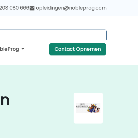
 208 080 666
opleidingen@nobleprog.com
obleProg
Contact Opnemen
in