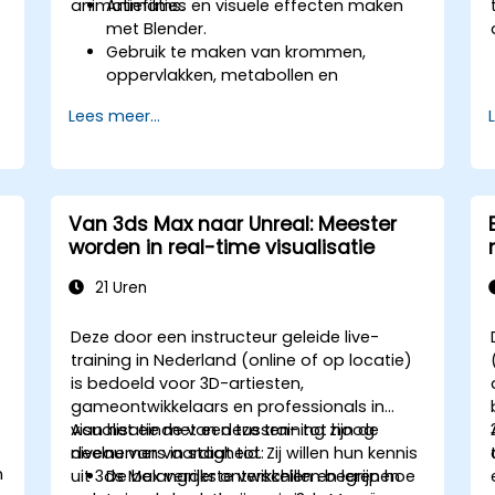
animatiefilms.
Animaties en visuele effecten maken
met Blender.
Gebruik te maken van krommen,
oppervlakken, metabollen en
haardeeltjes om realistische 3D-
Lees meer...
bewegingen na te bootsen.
Kennismaken met niet-destructieve
modellering en animatie.
3D-modellen en andere bestanden
exporteren naar een game-engine, 3D-
Van 3ds Max naar Unreal: Meester
printer of ander softwarepakket.
worden in real-time visualisatie
21 Uren
Deze door een instructeur geleide live-
training in Nederland (online of op locatie)
is bedoeld voor 3D-artiesten,
gameontwikkelaars en professionals in
visualisatie met een tussen- tot hoog
Aan het einde van deze training zijn de
niveau van vaardigheid. Zij willen hun kennis
deelnemers in staat tot:
.
n
uit 3ds Max verder ontwikkelen en leren hoe
De belangrijkste verschillen begrijpen