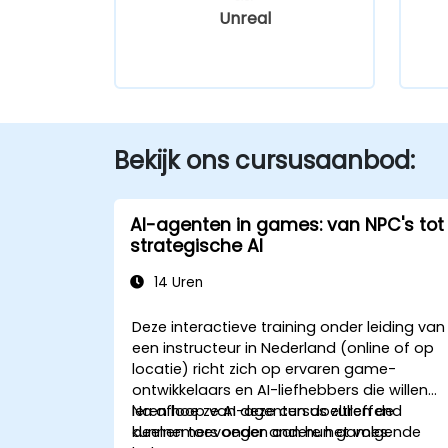
Unreal
Bekijk ons cursusaanbod:
AI-agenten in games: van NPC's tot
strategische AI
14 Uren
Deze interactieve training onder leiding van
een instructeur in Nederland (online of op
locatie) richt zich op ervaren game-
ontwikkelaars en AI-liefhebbers die willen
leren hoe ze AI-agenten doeltreffend
Na afloop van deze cursus zullen de
kunnen toevoegen aan hun games.
deelnemers onder andere het volgende