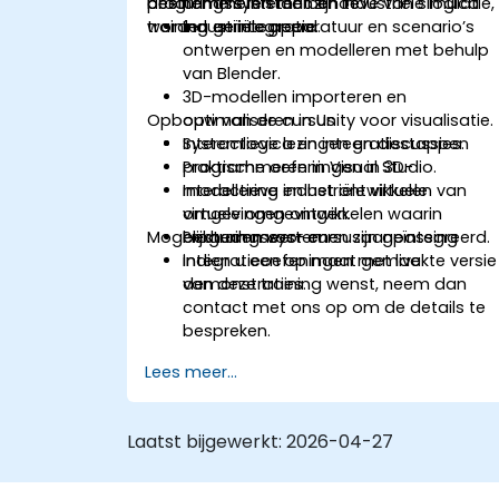
besturingssystemen en industriële logica
programmeren ten behoeve van simulatie,
deelnemers in staat zijn te:
worden geïntegreerd.
training en integratie.
Industriële apparatuur en scenario’s
ontwerpen en modelleren met behulp
van Blender.
3D-modellen importeren en
Opbouw van de cursus
optimaliseren in Unity voor visualisatie.
Systemlogica en integratiestappen
Interactieve lezingen en discussies.
programmeren in Visual Studio.
Praktische oefeningen in 3D-
Interactieve industriële virtuele
modellering en het ontwikkelen van
omgevingen ontwikkelen waarin
virtuele omgevingen.
Mogelijkheden voor cursusaanpassing
besturingssystemen zijn geïntegreerd.
Programmeer- en
integratieoefeningen met live
Indien u een op maat gemaakte versie
demonstraties.
van deze training wenst, neem dan
contact met ons op om de details te
bespreken.
Lees meer...
Laatst bijgewerkt:
2026-04-27