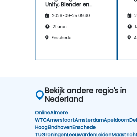
Unity, Blender en
Visual Studio
2026-09-25 09:30
2
21 uren
1
Enschede
A
Bekijk andere regio's in
Nederland
Online
Almere
WTC
Amersfoort
Amsterdam
Apeldoorn
Del
Haag
Eindhoven
Enschede
TU
Groningen
Leeuwarden
Leiden
Maastrich