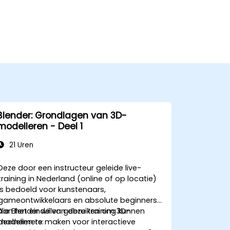
Blender: Grondlagen van 3D-
modelleren - Deel 1
21 Uren
Deze door een instructeur geleide live-
training in Nederland (online of op locatie)
is bedoeld voor kunstenaars,
gameontwikkelaars en absolute beginners
die Blender willen gebruiken om 3D-
Aan het einde van deze training kunnen
modellen te maken voor interactieve
deelnemers: