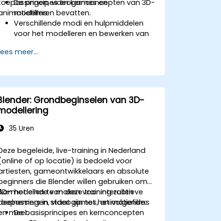
toepassingen, videogames en
De principes en kernconcepten van 3D-
animatiefilms.
modelleren bevatten.
Verschillende modi en hulpmiddelen
voor het modelleren en bewerken van
3D-meshes verkennen.
Lees meer...
Hulpmiddelen gebruiken voor UV-
mapping/unwrapping, sculpten en
schilderen van 3D-modellen inclusief
renderen.
Blender: Grondbeginselen van 3D-
modellering
35 Uren
Deze begeleide, live-training in Nederland
(online of op locatie) is bedoeld voor
artiesten, gameontwikkelaars en absolute
beginners die Blender willen gebruiken om
3D-modellen te maken voor interactieve
Aan het einde van deze training zullen
toepassingen, videogames, animatiefilms
deelnemers in staat zijn tot het volgende:
en meer.
De basisprincipes en kernconcepten