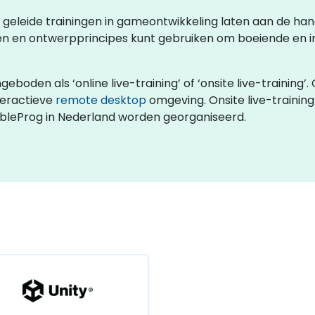
rs geleide trainingen in gameontwikkeling laten aan de ha
n en ontwerpprincipes kunt gebruiken om boeiende en i
oden als ‘online live-training’ of ‘onsite live-training’. 
teractieve
remote desktop
omgeving. Onsite live-training 
obleProg in Nederland worden georganiseerd.