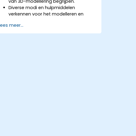
van 3D-modellering begrijpen.
Diverse modi en hulpmiddelen
verkennen voor het modelleren en
bewerken van 3D-meshes.
Lees meer...
Leer hoe je animaties en visuele
effecten maakt met Blender.
Bekrommen, oppervlakken, metaballen
en haardeeltjes toevoegen om
realistische 3D-bewegingen na te
bootsen.
De tools voor UV-
mapping/unwrapping, beeldhouwen
en schilderen van 3D-modellen
gebruiken.
3D-modellen en -assets exporteren
naar een game-engine, 3D-printer of
ander softwarepakket.