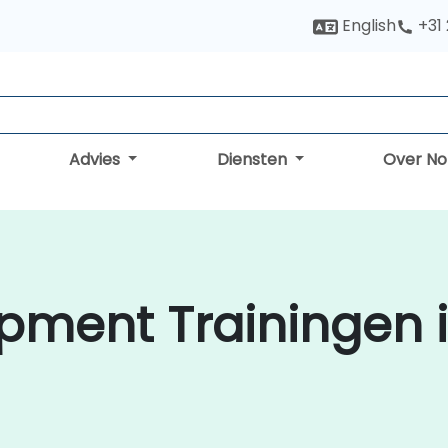
English
+31
Advies
Diensten
Over N
ment Trainingen 