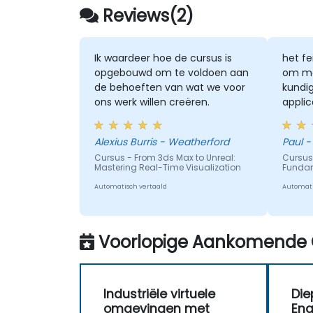
Reviews(2)
Ik waardeer hoe de cursus is
het fe
opgebouwd om te voldoen aan
om me
de behoeften van wat we voor
kundig
ons werk willen creëren.
applic
gaan e
fout 
Alexius Burris - Weatherford
Paul -
probl
Cursus - From 3ds Max to Unreal:
Cursus
Mastering Real-Time Visualization
Funda
Automatisch vertaald
Automati
Voorlopige Aankomende 
Industriële virtuele
Die
omgevingen met
Eng