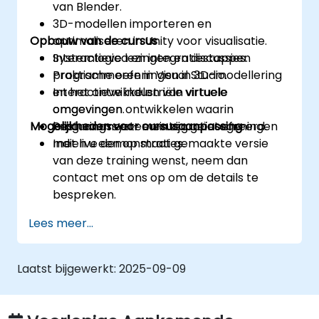
van Blender.
3D-modellen importeren en
Opbouw van de cursus
optimaliseren in Unity voor visualisatie.
Systemlogica en integratiestappen
Interactieve lezingen en discussies.
programmeren in Visual Studio.
Praktische oefeningen in 3D-modellering
Interactieve industriële virtuele
en het ontwikkelen van virtuele
omgevingen ontwikkelen waarin
omgevingen.
Mogelijkheden voor cursusaanpassing
besturingssystemen zijn geïntegreerd.
Programmeer- en integratieoefeningen
met live demonstraties.
Indien u een op maat gemaakte versie
van deze training wenst, neem dan
contact met ons op om de details te
bespreken.
Lees meer...
Laatst bijgewerkt:
2025-09-09