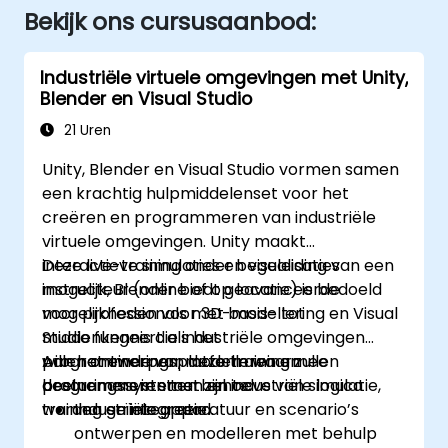
Bekijk ons cursusaanbod:
Industriële virtuele omgevingen met Unity,
Blender en Visual Studio
21 Uren
Unity, Blender en Visual Studio vormen samen
een krachtig hulpmiddelenset voor het
creëren en programmeren van industriële
virtuele omgevingen. Unity maakt
interactieve simulaties en visualisaties
Deze live-training onder begeleiding van een
mogelijk, Blender biedt geavanceerde
instructeur (online of op locatie) is bedoeld
mogelijkheden voor 3D-modellering en Visual
voor professionals met basis- tot
Studio fungeert als het
middenkennis die industriële omgevingen
programmeringsplatform waarmee
willen ontwerpen, modelleren en
Aan het einde van deze training zullen
besturingssystemen en industriële logica
programmeren ten behoeve van simulatie,
deelnemers in staat zijn te:
worden geïntegreerd.
training en integratie.
Industriële apparatuur en scenario’s
ontwerpen en modelleren met behulp