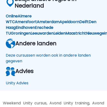
Nederland
Online
Almere
WTC
Amersfoort
Amsterdam
Apeldoorn
Delft
Den
Haag
Eindhoven
Enschede
TU
Groningen
Leeuwarden
Leiden
Maastricht
Nieuwegei
Andere landen
Deze cursussen worden ook in andere landen
gegeven
Advies
Unity Advies
Weekend Unity cursus, Avond Unity training, Avond