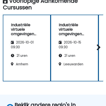
Voorlopige Aankomende
Cursussen
Industriële
Industriële
virtuele
virtuele
omgevingen
omgevingen
met Unity,
met Unity,
2026-10-01
2026-10-15
Blender en Visual
Blender en Visual
Studio
Studio
09:30
09:30
21 uren
21 uren
Arnhem
Leeuwarden
Bekijk andere regio's in