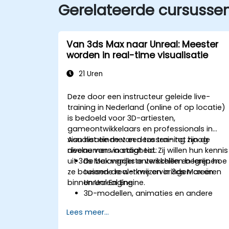
Gerelateerde cursusse
Van 3ds Max naar Unreal: Meester
worden in real-time visualisatie
21 Uren
Deze door een instructeur geleide live-
training in Nederland (online of op locatie)
is bedoeld voor 3D-artiesten,
gameontwikkelaars en professionals in
visualisatie met een tussen- tot hoog
Aan het einde van deze training zijn de
niveau van vaardigheid. Zij willen hun kennis
deelnemers in staat tot:
uit 3ds Max verder ontwikkelen en leren hoe
De belangrijkste verschillen begrijpen
ze boeiende real-time ervaringen creëren
tussen de werkwijzen in 3ds Max en
binnen Unreal Engine.
Unreal Engine.
3D-modellen, animaties en andere
assets uit 3ds Max importeren naar
Lees meer...
Unreal Engine.
Materialen, texturen en shaders in