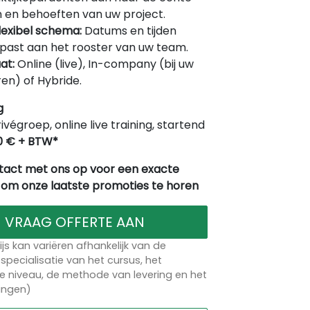
 en behoeften van uw project.
lexibel schema:
Datums en tijden
ast aan het rooster van uw team.
at:
Online (live), In-company (bij uw
en) of Hybride.
g
rivégroep, online live training, startend
0 € + BTW*
act met ons op voor een exacte
 om onze laatste promoties te horen
VRAAG OFFERTE AAN
ijs kan variëren afhankelijk van de
specialisatie van het cursus, het
 niveau, de methode van levering en het
lingen)