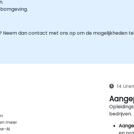
n.
labomgeving.
g? Neem dan contact met ons op om de mogelijkheden te
14 Ure
Aangep
Opleidings
bedrijven.
en
 en meer
Aange
me-AI
en pra