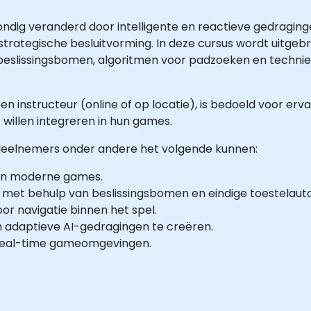
ig veranderd door intelligente en reactieve gedragingen
strategische besluitvorming. In deze cursus wordt uitgeb
eslissingsbomen, algoritmen voor padzoeken en technie
en instructeur (online of op locatie), is bedoeld voor e
 willen integreren in hun games.
e deelnemers onder andere het volgende kunnen:
nen moderne games.
 met behulp van beslissingsbomen en eindige toestelau
r navigatie binnen het spel.
 adaptieve AI-gedragingen te creëren.
n real-time gameomgevingen.