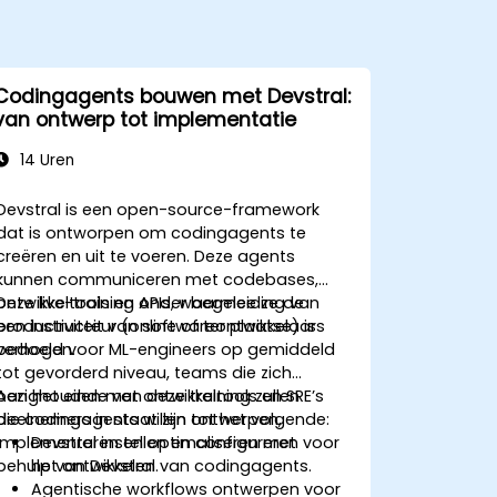
Codingagents bouwen met Devstral:
van ontwerp tot implementatie
14 Uren
Devstral is een open-source-framework
dat is ontworpen om codingagents te
creëren en uit te voeren. Deze agents
kunnen communiceren met codebases,
ontwikkeltools en APIs, waarmee ze de
Deze live-training onder begeleiding van
productiviteit van softwareontwikkelaars
een instructeur (online of ter plaatse) is
verhogen.
bedoeld voor ML-engineers op gemiddeld
tot gevorderd niveau, teams die zich
bezighouden met ontwikkeltools en SRE’s
Aan het einde van deze training zullen
die codingagents willen ontwerpen,
deelnemers in staat zijn tot het volgende:
implementeren en optimaliseren met
Devstral instellen en configureren voor
behulp van Devstral.
het ontwikkelen van codingagents.
Agentische workflows ontwerpen voor