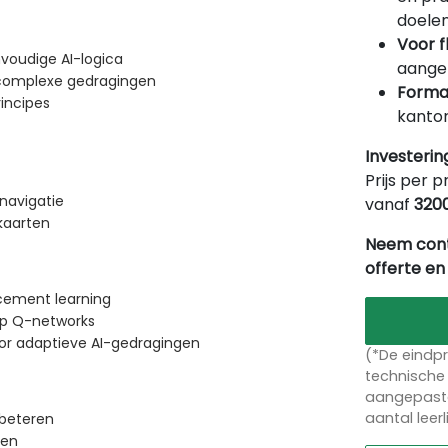
doelen
Voor f
voudige AI-logica
aangep
 complexe gedragingen
Forma
incipes
kantor
Investerin
Prijs per p
navigatie
vanaf
320
kaarten
Neem cont
offerte en
rcement learning
ep Q-networks
or adaptieve AI-gedragingen
(*De eindpr
technische 
aangepaste
aantal leer
rbeteren
ken