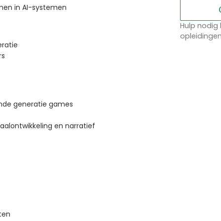
men in AI-systemen
Hulp nodig 
opleidinge
ratie
rs
gende generatie games
alontwikkeling en narratief
ten