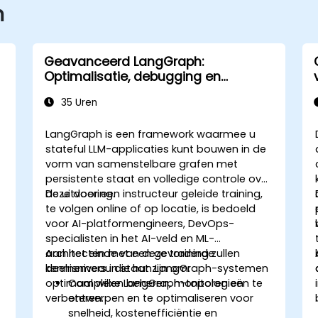
n
Geavanceerd LangGraph:
Optimalisatie, debugging en
monitoring van complexe grafen
35 Uren
LangGraph is een framework waarmee u
stateful LLM-applicaties kunt bouwen in de
vorm van samenstelbare grafen met
persistente staat en volledige controle over
de uitvoering.
Deze door een instructeur geleide training,
te volgen online of op locatie, is bedoeld
voor AI-platformengineers, DevOps-
specialisten in het AI-veld en ML-
architecten met een gevorderde
Aan het einde van deze training zullen
kennisniveau die hun LangGraph-systemen
deelnemers in staat zijn om:
optimaal willen beheren, monitoren en
Complexe LangGraph-topologieën te
verbeteren.
ontwerpen en te optimaliseren voor
snelheid, kostenefficiëntie en