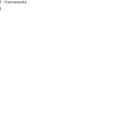
of -frameworks
g