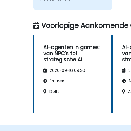
Automatisch vertaald
Voorlopige Aankomende 
AI-agenten in games:
AI-
van NPC's tot
van
strategische AI
str
2026-09-16 09:30
2
14 uren
1
Delft
A