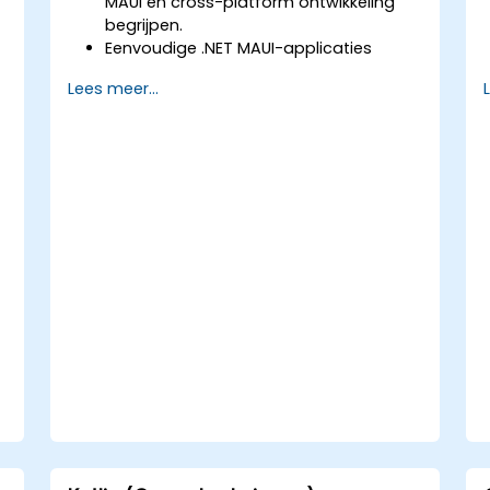
MAUI en cross-platform ontwikkeling
begrijpen.
Eenvoudige .NET MAUI-applicaties
maken met behulp van lay-outs,
Lees meer...
bedieningselementen en navigatie.
.NET MAUI-applicaties testen,
debuggen en implementeren.