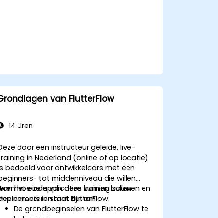
Grondlagen van FlutterFlow
14 Uren
Deze door een instructeur geleide, live-
training in Nederland (online of op locatie)
is bedoeld voor ontwikkelaars met een
beginners- tot middenniveau die willen
leren hoe ze applicaties kunnen bouwen en
Aan het einde van deze training zullen
implementeren met FlutterFlow.
deelnemers in staat zijn om:
De grondbeginselen van FlutterFlow te