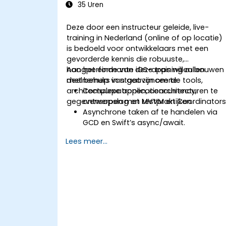
35 Uren
Deze door een instructeur geleide, live-
training in Nederland (online of op locatie)
is bedoeld voor ontwikkelaars met een
gevorderde kennis die robuuste,
hoogperformante iOS-apps willen bouwen
Aan het einde van deze training zullen
met behulp van geavanceerde tools,
deelnemers in staat zijn om te:
architectuurpatronen, concurrency,
Complexe applicatiearchitecturen te
gegevensopslag en testpraktijken.
ontwerpen met MVVM en Coordinators
Asynchrone taken af te handelen via
GCD en Swift’s async/await.
Gegevens op te slaan met Core Data
Lees meer...
en UserDefaults.
Eenheden- en UI-tests te schrijven met
XCTest en XCUITest.
API's te integreren en technieken toe te
passen voor prestatieoptimalisatie.