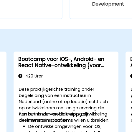
Development
Bootcamp voor iOS-, Android- en
React Native-ontwikkeling (voor
beginners tot gevorderden)
420 Uren
Deze praktijkgerichte training onder
begeleiding van een instructeur in
Nederland (online of op locatie) richt zich
op ontwikkelaars met enige ervaring die
hun kennis van mobiele app-ontwikkeling
Aan het einde van de training zijn
over meerdere platforms willen uitbreiden.
deelnemers in staat om:
De ontwikkelomgevingen voor iOS,