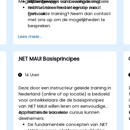
Mogelijkheden voor cursusaanpassing
Het ontwerpen van beveiligde mobiele
labomgeving.
architecturen met integratie van
Hebt u behoefte aan een op maat
Firebase.
gemaakte training? Neem dan contact
met ons op om de mogelijkheden te
bespreken.
Lees meer...
s
.NET MAUI Basisprincipes
14 Uren
Deze door een instructeur geleide training in
Nederland (online of op locatie) is bedoeld
voor ontwikkelaars die de basisprincipes
van .NET MAUI willen leren om eenvoudige
applicaties te bouwen.
Aan het einde van deze cursus kunnen
deelnemers:
t
De fundamentele concepten van .NET