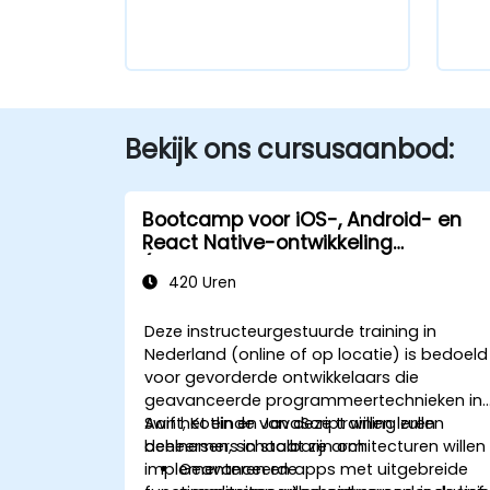
Bekijk ons cursusaanbod:
Bootcamp voor iOS-, Android- en
React Native-ontwikkeling
(intermiddelbaar tot gevorderd
420 Uren
niveau)
Deze instructeurgestuurde training in
Nederland (online of op locatie) is bedoeld
voor gevorderde ontwikkelaars die
geavanceerde programmeertechnieken in
Swift, Kotlin en JavaScript willen leren
Aan het einde van deze training zullen
beheersen, schaalbare architecturen willen
deelnemers in staat zijn om:
implementeren en apps met uitgebreide
Geavanceerde