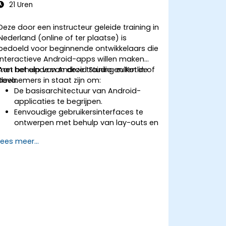
21 Uren
Deze door een instructeur geleide training in
Nederland (online of ter plaatse) is
bedoeld voor beginnende ontwikkelaars die
interactieve Android-apps willen maken
met behulp van Android Studio en Kotlin of
Aan het einde van deze training zullen de
Java.
deelnemers in staat zijn om:
De basisarchitectuur van Android-
applicaties te begrijpen.
Eenvoudige gebruikersinterfaces te
ontwerpen met behulp van lay-outs en
views.
Lees meer...
Gebruikersinteractie af te handelen en
tussen schermen te navigeren.
Stap voor stap een functionele
mobiele app te bouwen gedurende de
cursus.