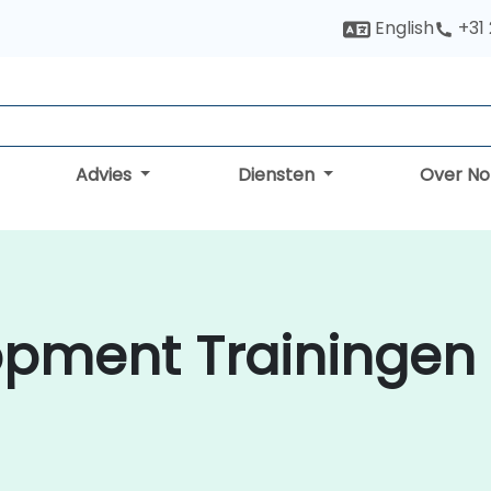
English
+31
Advies
Diensten
Over N
opment Trainingen 