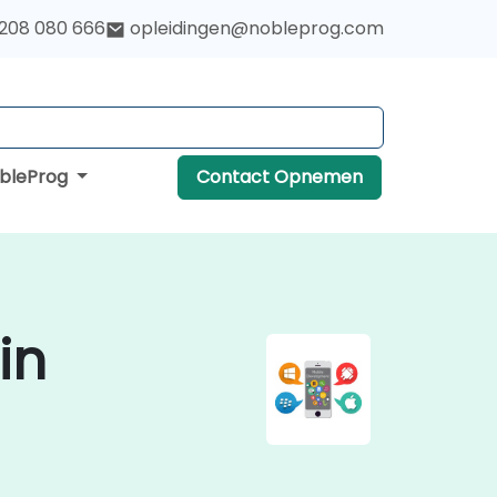
 208 080 666
opleidingen@nobleprog.com
obleProg
Contact Opnemen
in