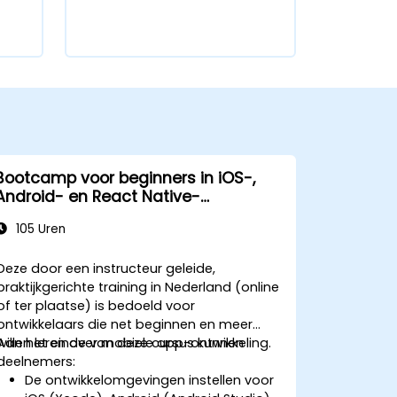
Bootcamp voor beginners in iOS-,
Android- en React Native-
ontwikkeling
105 Uren
Deze door een instructeur geleide,
praktijkgerichte training in Nederland (online
of ter plaatse) is bedoeld voor
ontwikkelaars die net beginnen en meer
willen leren over mobiele app-ontwikkeling.
Aan het einde van deze cursus kunnen
deelnemers:
De ontwikkelomgevingen instellen voor