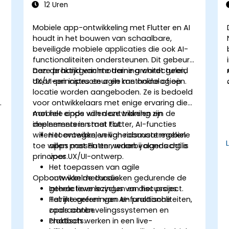
12 Uren
Mobiele app-ontwikkeling met Flutter en AI
houdt in het bouwen van schaalbare,
beveiligde mobiele applicaties die ook AI-
functionaliteiten ondersteunen. Dit gebeurt
aan de hand van moderne architecturen,
Deze praktijkgerichte training wordt geleid
UX/UI-principes en agile methodologieën.
door een instructeur en kan online of op
locatie worden aangeboden. Ze is bedoeld
.
voor ontwikkelaars met enige ervaring die
mobiele apps willen ontwikkelen en
Aan het einde van deze training zijn de
implementeren met Flutter, AI-functies
deelnemers in staat tot:
willen toevoegen, veiligheidsmaatregelen
Het ontwikkelen van robuuste mobiele
toe willen passen en werken volgens agile
apps met Flutter, waarbij aandacht is
principes.
voor UX/UI-ontwerp.
Het toepassen van agile
Opbouw van de cursus
ontwikkelmethodieken gedurende de
gehele levenscyclus van het project.
Interactieve lezingen en discussies.
Het integreren van AI-functionaliteiten,
Talrijke oefeningen en praktische
zoals aanbevelingssystemen en
opdrachten.
chatbots.
Praktisch werken in een live-