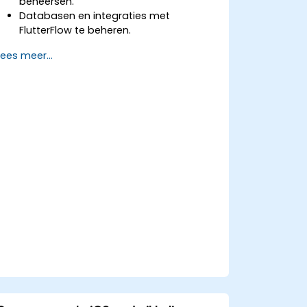
beheersen.
Databasen en integraties met
FlutterFlow te beheren.
Applicaties te maken en uit te rollen via
Lees meer...
FlutterFlow.