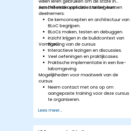
willen leren gebruiken om de state in
verschillende applicaties te beheren.
Aan het einde van deze training kunnen
deelnemers:
De kernconcepten en architectuur van
BLoC begrijpen.
BLoCs maken, testen en debuggen.
Inzicht krijgen in de buildcontext van
Vormgeving van de cursus
BLoC.
Interactieve lezingen en discussies.
Veel oefeningen en praktijkcases.
Praktische implementatie in een live-
labomgeving.
Mogelijkheden voor maatwerk van de
cursus
Neem contact met ons op om
aangepaste training voor deze cursus
te organiseren.
Lees meer...