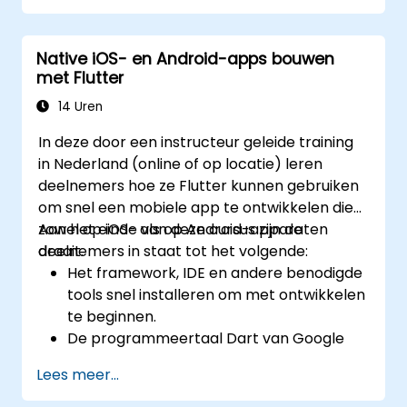
Native iOS- en Android-apps bouwen
met Flutter
14 Uren
In deze door een instructeur geleide training
in Nederland (online of op locatie) leren
deelnemers hoe ze Flutter kunnen gebruiken
om snel een mobiele app te ontwikkelen die
zowel op iOS- als op Android-apparaten
Aan het einde van deze cursus zijn de
draait.
deelnemers in staat tot het volgende:
Het framework, IDE en andere benodigde
tools snel installeren om met ontwikkelen
te beginnen.
De programmeertaal Dart van Google
begrijpen en toepassen voor het snel
Lees meer...
maken van een mobiele app-prototype.
Mobiele apps testen en implementeren