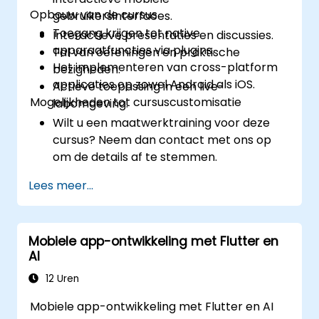
Opbouw van de cursus
gebruikersinterfaces.
Toegang krijgen tot native
Interactieve presentaties en discussies.
apparaatfuncties via plugins.
Tal van oefeningen en praktische
Het implementeren van cross-platform
bezigheden.
applicaties op zowel Android als iOS.
Actieve toepassing in een live-
Mogelijkheden tot cursuscustomisatie
labomgeving.
Wilt u een maatwerktraining voor deze
cursus? Neem dan contact met ons op
om de details af te stemmen.
Lees meer...
Mobiele app-ontwikkeling met Flutter en
AI
12 Uren
Mobiele app-ontwikkeling met Flutter en AI