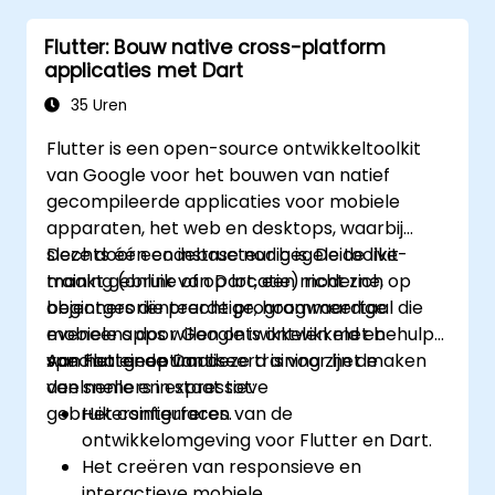
op zowel iOS- als Android-systemen,
Flutter: Bouw native cross-platform
waarbij slechts één codebasis gebruikt
applicaties met Dart
wordt.
De app aanpassen door middel van een
35 Uren
breed scala aan widgets, lay-outs en
Flutter is een open-source ontwikkeltoolkit
animaties.
van Google voor het bouwen van natief
gecompileerde applicaties voor mobiele
apparaten, het web en desktops, waarbij
slechts één codebase nodig is. De toolkit
Deze door een instructeur begeleide live-
maakt gebruik van Dart, een moderne,
training (online of op locatie) richt zich op
objectgeoriënteerde programmeertaal die
beginners die prachtige, hoogwaardige
eveneens door Google is ontwikkeld en
mobiele apps willen ontwikkelen met behulp
speciaal geoptimaliseerd is voor het maken
van Flutter en Dart.
Aan het einde van deze training zijn de
van snelle en expressieve
deelnemers in staat tot:
gebruikersinterfaces.
Het configureren van de
ontwikkelomgeving voor Flutter en Dart.
Het creëren van responsieve en
interactieve mobiele