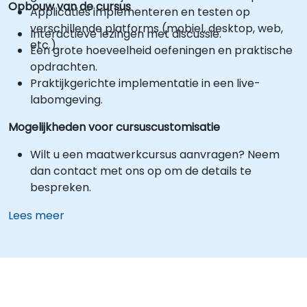
Opbouw van de cursus
Applicaties implementeren en testen op
verschillende platforms (mobiel, desktop, web,
Interactieve lezingen met discussie.
etc.).
Een grote hoeveelheid oefeningen en praktische
opdrachten.
Praktijkgerichte implementatie in een live-
labomgeving.
Mogelijkheden voor cursuscustomisatie
Wilt u een maatwerkcursus aanvragen? Neem
dan contact met ons op om de details te
bespreken.
Lees meer