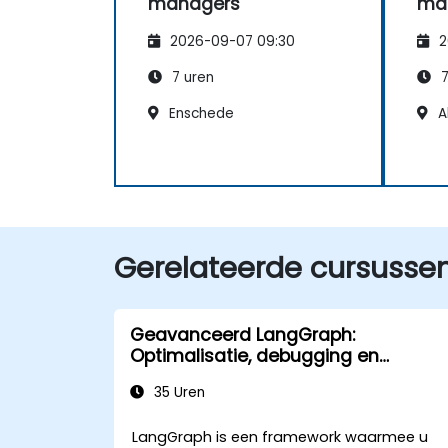
managers
ma
2026-09-07 09:30
2
7 uren
7
Enschede
A
Gerelateerde cursusse
Geavanceerd LangGraph:
Optimalisatie, debugging en
monitoring van complexe grafen
35 Uren
LangGraph is een framework waarmee u