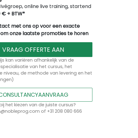
rivégroep, online live training, startend
0 € + BTW*
act met ons op voor een exacte
 om onze laatste promoties te horen
VRAAG OFFERTE AAN
ijs kan variëren afhankelijk van de
specialisatie van het cursus, het
 niveau, de methode van levering en het
lingen)
CONSULTANCYAANVRAAG
bij het kiezen van de juiste cursus?
n@nobleprog.com of +31 208 080 666