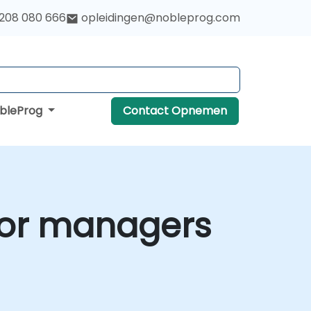
 208 080 666
opleidingen@nobleprog.com
obleProg
Contact Opnemen
voor managers