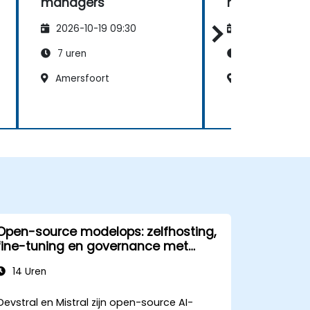
managers
managers
2026-10-19 09:30
2026-11-02 09
7 uren
7 uren
Amersfoort
Amsterdam
Open-source modelops: zelfhosting,
fine-tuning en governance met
Devstral- en Mistral-modellen
14 Uren
Devstral en Mistral zijn open-source AI-