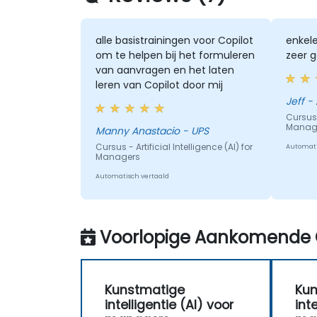
alle basistrainingen voor Copilot
enkele
om te helpen bij het formuleren
zeer g
van aanvragen en het laten
leren van Copilot door mij
Je
Cursus -
Manag
Manny Anastacio - UPS
Cursus - Artificial Intelligence (AI) for
Automati
Managers
Automatisch vertaald
Voorlopige Aankomende 
Kunstmatige
Kun
intelligentie (AI) voor
int