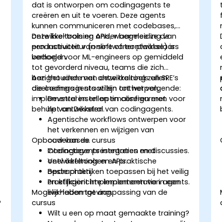
dat is ontworpen om codingagents te
creëren en uit te voeren. Deze agents
r
kunnen communiceren met codebases,
ontwikkeltools en APIs, waarmee ze de
Deze live-training onder begeleiding van
productiviteit van softwareontwikkelaars
een instructeur (online of ter plaatse) is
verhogen.
bedoeld voor ML-engineers op gemiddeld
tot gevorderd niveau, teams die zich
bezighouden met ontwikkeltools en SRE’s
Aan het einde van deze training zullen
die codingagents willen ontwerpen,
deelnemers in staat zijn tot het volgende:
implementeren en optimaliseren met
Devstral instellen en configureren voor
behulp van Devstral.
het ontwikkelen van codingagents.
Agentische workflows ontwerpen voor
het verkennen en wijzigen van
Opbouw van de cursus
codebases.
Codingagents integreren met
Interactieve presentaties en discussies.
ontwikkeltools en APIs.
Veel oefeningen en praktische
Beste praktijken toepassen bij het veilig
opdrachten.
en efficiënt implementeren van agents.
Praktijkgerichte implementatie in een
Mogelijkheden tot aanpassing van de
live-labomgeving.
?
cursus
Wilt u een op maat gemaakte training?