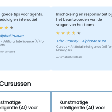
 goede tips voor agents.
Inschakeling en responsiviteit bi
eduldig en interactief
het beantwoorden van de
vragen van het team
ff - AlphaStruxure
Trish Starkey - AlphaStruxure
 Artificial Intelligence (AI) for
ers
Cursus - Artificial Intelligence (AI) for
Managers
sch vertaald
Automatisch vertaald
Cursussen
stmatige
Kunstmatige
elligentie (AI) voor
intelligentie (AI) voor