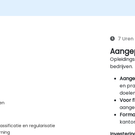
7 Uren
Aangep
Opleidings
bedrijven.
Aange
en pra
doelen
Voor f
ven
aangep
Forma
kantor
ssificatie en regularisatie
rning
Investerin