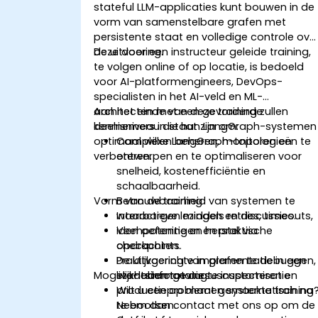
stateful LLM-applicaties kunt bouwen in de
vorm van samenstelbare grafen met
persistente staat en volledige controle ove
de uitvoering.
Deze door een instructeur geleide training,
te volgen online of op locatie, is bedoeld
voor AI-platformengineers, DevOps-
specialisten in het AI-veld en ML-
architecten met een gevorderde
Aan het einde van deze training zullen
kennisniveau die hun LangGraph-systemen
deelnemers in staat zijn om:
optimaal willen beheren, monitoren en
Complexe LangGraph-topologieën te
verbeteren.
ontwerpen en te optimaliseren voor
snelheid, kostenefficiëntie en
schaalbaarheid.
Vorm van de training
Betrouwbaarheid van systemen te
waarborgen middels retries, timeouts,
Interactieve lezingen en discussies.
idempotentie en herstel via
Veel oefeningen en praktische
checkpoints.
opdrachten.
De uitvoering van grafen te debuggen,
Praktijkgerichte implementatie in een
Mogelijkheden tot cursuscustomisatie
staatsinformatie te inspecteren en
live-labomgeving.
productieproblemen systematisch na
Wilt u een op maat gemaakte training
te bootsen.
Neem dan contact met ons op om de