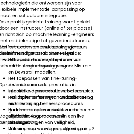
technologieën die ontworpen zijn voor
flexibele implementatie, aanpassing op
maat en schaalbare integratie.
Deze praktijkgerichte training wordt geleid
door een instructeur (online of ter plaatse)
en richt zich op machine learning-engineers
met middelmatige tot gevorderde kennis,
platformteams en onderzoeksingenieurs
Aan het einde van deze training zijn de
die zelfstandig Mistral- en Devstral-
deelnemers in staat tot het volgende:
modellen willen hosten, fine-tunen en
Het opzetten en configureren van
beheren in productieomgevingen.
zelfhosting-omgevingen voor Mistral-
en Devstral-modellen.
Het toepassen van fine-tuning-
Opzet van de cursus
technieken om de prestaties in
specifieke domeinen te verbeteren.
Interactieve presentaties en discussies.
Het implementeren van versiebeheer,
Praktische oefeningen rond zelfhosting
monitoring en beheersprocedures
en fine-tuning.
gedurende de levenscyclus van
Hands-on implementatie van beheers-
Mogelijkheden voor maatwerk
modellen.
en monitoringprocessen in een live-
aanpassingen
Het waarborgen van veiligheid,
labomgeving.
naleving van wet- en regelgeving en
Wilt u een op maat gemaakte training?