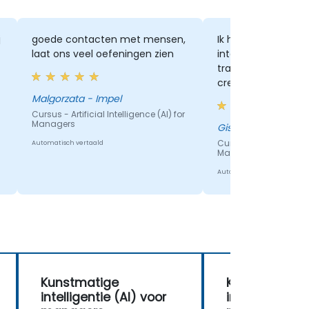
j
goede contacten met mensen,
Ik heb de informel
laat ons veel oefeningen zien
interactieve opstel
training gewaardee
creëerde een com
omgeving die open
Malgorzata - Impel
tussen de trainer 
Cursus - Artificial Intelligence (AI) for
Managers
deelnemers stimul
Giselle - Center
waardoor de sessi
Cursus - Artificial Inte
Automatisch vertaald
Managers
betrokkenheid opro
Automatisch vertaald
Kunstmatige
Kunstmatige
intelligentie (AI) voor
intelligentie (