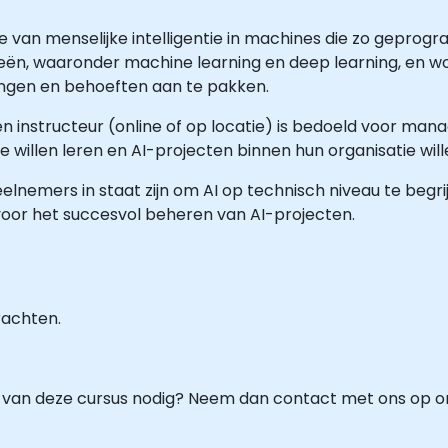
atie van menselijke intelligentie in machines die zo gepr
ën, waaronder machine learning en deep learning, en wor
ingen en behoeften aan te pakken.
n instructeur (online of op locatie) is bedoeld voor manag
ie willen leren en AI-projecten binnen hun organisatie wil
deelnemers in staat zijn om AI op technisch niveau te beg
voor het succesvol beheren van AI-projecten.
rachten.
van deze cursus nodig? Neem dan contact met ons op om