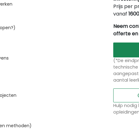
werken
Prijs per p
vanaf
160
Neem cont
kopen?)
offerte en
vens
(*De eindpr
technische 
aangepaste
aantal leer
rojecten
Hulp nodig 
opleidinge
s en methoden)