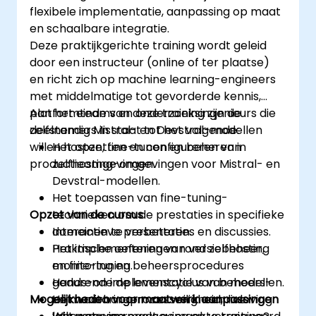
flexibele implementatie, aanpassing op maat
en schaalbare integratie.
Deze praktijkgerichte training wordt geleid
door een instructeur (online of ter plaatse)
en richt zich op machine learning-engineers
met middelmatige tot gevorderde kennis,
platformteams en onderzoeksingenieurs die
Aan het einde van deze training zijn de
zelfstandig Mistral- en Devstral-modellen
deelnemers in staat tot het volgende:
willen hosten, fine-tunen en beheren in
Het opzetten en configureren van
productieomgevingen.
zelfhosting-omgevingen voor Mistral- en
Devstral-modellen.
Het toepassen van fine-tuning-
Opzet van de cursus
technieken om de prestaties in specifieke
domeinen te verbeteren.
Interactieve presentaties en discussies.
Het implementeren van versiebeheer,
Praktische oefeningen rond zelfhosting
monitoring en beheersprocedures
en fine-tuning.
gedurende de levenscyclus van modellen.
Hands-on implementatie van beheers-
Mogelijkheden voor maatwerk aanpassingen
Het waarborgen van veiligheid, naleving
en monitoringprocessen in een live-