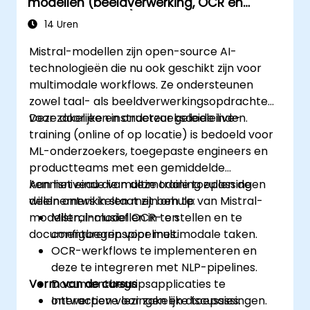
modellen (beeldverwerking, OCR en
documentbegrip)
14 Uren
Mistral-modellen zijn open-source AI-
technologieën die nu ook geschikt zijn voor
multimodale workflows. Ze ondersteunen
zowel taal- als beeldverwerkingsopdrachten
voor zakelijke en onderzoeksdoeleinden.
Deze door een instructeur geleide live-
training (online of op locatie) is bedoeld voor
ML-onderzoekers, toegepaste engineers en
productteams met een gemiddelde
kennisniveau die multimodale toepassingen
Aan het einde van deze training zullen de
willen ontwikkelen met behulp van Mistral-
deelnemers in staat zijn om te:
modellen, inclusief OCR- en
Mistral-modellen in te stellen en te
documentbegripspipelines.
configureren voor multimodale taken.
OCR-werkflows te implementeren en
deze te integreren met NLP-pipelines.
Vorm van de cursus
Documentbegripsapplicaties te
ontwerpen voor zakelijke toepassingen.
Interactieve lezingen en discussies.