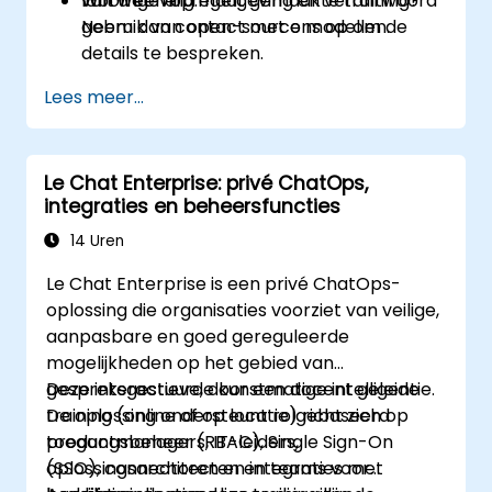
van wet- en regelgeving en verantwoord
labomgeving.
Wilt u een op maat gemaakte training?
gebruik van open-source modellen.
Neem dan contact met ons op om de
details te bespreken.
Lees meer...
Le Chat Enterprise: privé ChatOps,
integraties en beheersfuncties
14 Uren
Le Chat Enterprise is een privé ChatOps-
oplossing die organisaties voorziet van veilige,
aanpasbare en goed gereguleerde
mogelijkheden op het gebied van
gespreksgestuurde kunstmatige intelligentie.
Deze interactieve, door een docent geleide
De oplossing ondersteunt rolgebaseerd
training (online of op locatie) richt zich op
toegangsbeheer (RBAC), Single Sign-On
productmanagers, IT-leiders,
(SSO), connectoren en integraties met
oplossingsarchitecten en teams voor