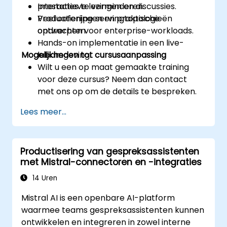
prestaties te verminderen.
Interactieve lezingen en discussies.
Productierijpe servingtopologieën
Veel oefeningen en praktische
ontwerpen voor enterprise-workloads.
opdrachten.
Hands-on implementatie in een live-
Mogelijkheden tot cursusaanpassing
labomgeving.
Wilt u een op maat gemaakte training
voor deze cursus? Neem dan contact
met ons op om de details te bespreken.
Lees meer...
Productisering van gespreksassistenten
met Mistral-connectoren en -integraties
14 Uren
Mistral AI is een openbare AI-platform
waarmee teams gespreksassistenten kunnen
ontwikkelen en integreren in zowel interne