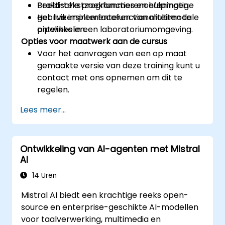
Beeld-tekstzoekfuncties en hulpmatige
Praktische programmerenoefeningen.
gebruikersinterfacefunctionaliteiten te
Het live implementeren van multimodale
ontwikkelen.
pipelines in een laboratoriumomgeving.
Opties voor maatwerk aan de cursus
Voor het aanvragen van een op maat
gemaakte versie van deze training kunt u
contact met ons opnemen om dit te
regelen.
Lees meer...
Ontwikkeling van AI-agenten met Mistral
AI
14 Uren
Mistral AI biedt een krachtige reeks open-
source en enterprise-geschikte AI-modellen
voor taalverwerking, multimedia en