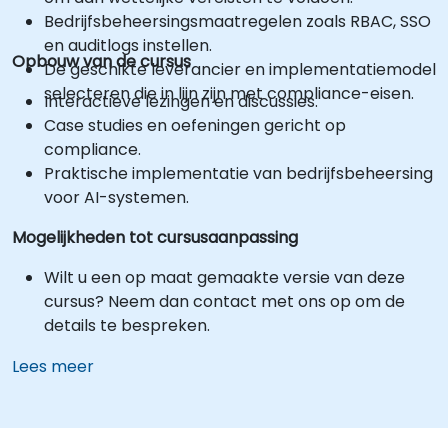
Bedrijfsbeheersingsmaatregelen zoals RBAC, SSO
en auditlogs instellen.
Opbouw van de cursus
De geschikte leverancier en implementatiemodel
selecteren die in lijn zijn met compliance-eisen.
Interactieve lezingen en discussies.
Case studies en oefeningen gericht op
compliance.
Praktische implementatie van bedrijfsbeheersing
voor AI-systemen.
Mogelijkheden tot cursusaanpassing
Wilt u een op maat gemaakte versie van deze
cursus? Neem dan contact met ons op om de
details te bespreken.
Lees meer