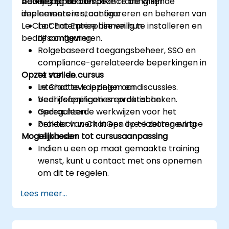
bedrijfsapplicaties.
beveiliging en compliance die willen
Aan het einde van deze training zijn de
implementeren, configureren en beheren van
deelnemers in staat om:
Le Chat Enterprise binnen hun
Le Chat Enterprise veilig te installeren en
bedrijfsomgeving.
te configureren.
Rolgebaseerd toegangsbeheer, SSO en
compliance-gerelateerde beperkingen in
Opzet van de cursus
te stellen.
Le Chat te koppelen aan
Interactieve lezingen en discussies.
bedrijfsapplicaties en databanken.
Veel oefeningen en praktische
Gereguleerde werkwijzen voor het
opdrachten.
beheer van ChatOps op te zetten en toe
Praktisch werk in een live-labomgeving.
Mogelijkheden tot cursusaanpassing
te passen.
Indien u een op maat gemaakte training
wenst, kunt u contact met ons opnemen
om dit te regelen.
Lees meer...