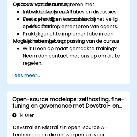
Opbouw van de cursus
Codingagents integreren met
ontwikkeltools en APIs.
Interactieve presentaties en discussies.
Beste praktijken toepassen bij het veilig
Veel oefeningen en praktische
en efficiënt implementeren van agents.
opdrachten.
Praktijkgerichte implementatie in een
Mogelijkheden tot aanpassing van de cursus
live-labomgeving.
Wilt u een op maat gemaakte training?
Neem dan contact met ons op om dit te
regelen.
Lees meer...
Open-source modelops: zelfhosting, fine-
tuning en governance met Devstral- en
Mistral-modellen
14 Uren
Devstral en Mistral zijn open-source AI-
technologieën die ontworpen zijn voor