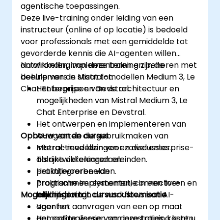
agentische toepassingen.
Deze live-training onder leiding van een
instructeur (online of op locatie) is bedoeld
voor professionals met een gemiddelde tot
gevorderde kennis die AI-agenten willen
ontwikkelen, implementeren en beheren met
Na afronding van deze training zijn de
behulp van de Mistral-modellen Medium 3, Le
deelnemers in staat tot:
Chat Enterprise en Devstral.
Het begrijpen van de architectuur en
mogelijkheden van Mistral Medium 3, Le
Chat Enterprise en Devstral.
Het ontwerpen en implementeren van
Opbouw van de cursus
AI-agenten die gebruikmaken van
Mistral-modellen voor zowel enterprise-
Interactieve lezingen en discussies.
als ontwikkelaarsdoeleinden.
Talrijke oefeningen en
Het integreren van
praktijkvoorbeelden.
programmeersystemen, connectoren en
Praktische implementatie in een live-
Mogelijkheden tot cursuscustomisatie
bedrijfsdata in de workflows van AI-
labomgeving.
agenten.
Voor het aanvragen van een op maat
Het optimaliseren van prestaties, kosten
gemaakte versie van deze training kunt u