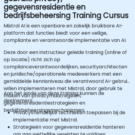
gegevensresidentie en
bedrijfsbeheersing Training Cursus
Mistral AI is een openbare en zakelijk bruikbare AI-
platform dat functies biedt voor een veilige,
compliante en verantwoorde implementatie van AI.
Deze door een instructeur geleide training (online of
op locatie) richt zich op
complianceverantwoordelijken, securityarchitecten
en juridische/operationele medewerkers met een
gemiddelde kennisniveau die verantwoord AI-gebruik
willen implementeren met Mistral, door gebruik te
Aan het einde van deze training kunnen de
maken van privacymaatregelen,
deelnemers:
gegevensresidentiestrategieën en
bedrijfsbeheersingsmechanismen.
Privacyvriendelijke technieken toepassen bij de
implementatie met Mistral.
Strategieën voor gegevensresidentie hanteren
om aan wettelijke vereisten te voldoen.