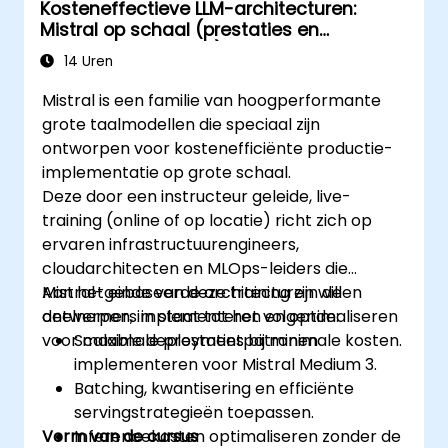
Kosteneffectieve LLM-architecturen:
Mistral op schaal (prestaties en
kostenoptimalisatie)
14 Uren
Mistral is een familie van hoogperformante
grote taalmodellen die speciaal zijn
ontworpen voor kostenefficiënte productie-
implementatie op grote schaal.
Deze door een instructeur geleide, live-
training (online of op locatie) richt zich op
ervaren infrastructuurengineers,
cloudarchitecten en MLOps-leiders die
Mistral-gebaseerde architecturen willen
Aan het einde van deze training zijn de
ontwerpen, implementeren en optimaliseren
deelnemers in staat tot het volgende:
voor maximale prestaties bij minimale kosten.
Scalable deploymentpatronen
implementeren voor Mistral Medium 3.
Batching, kwantisering en efficiënte
servingstrategieën toepassen.
Vorm van de cursus
Inferencekosten optimaliseren zonder de