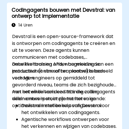
Codingagents bouwen met Devstral: van
ontwerp tot implementatie
14 Uren
Devstral is een open-source-framework dat
is ontworpen om codingagents te creëren en
uit te voeren. Deze agents kunnen
communiceren met codebases,
ontwikkeltools en APIs, waarmee ze de
Deze live-training onder begeleiding van een
productiviteit van softwareontwikkelaars
instructeur (online of ter plaatse) is bedoeld
verhogen.
voor ML-engineers op gemiddeld tot
gevorderd niveau, teams die zich bezighouden
met ontwikkeltools en SRE’s die codingagents
Aan het einde van deze training zullen
willen ontwerpen, implementeren en
deelnemers in staat zijn tot het volgende:
optimaliseren met behulp van Devstral.
Devstral instellen en configureren voor
het ontwikkelen van codingagents.
Agentische workflows ontwerpen voor
het verkennen en wijzigen van codebases.