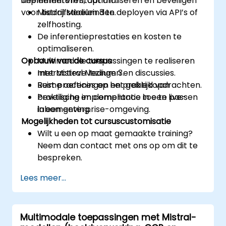
implementeren, optimaliseren en beveiligen
deelnemers in staat om:
voor bedrijfsdoeleinden.
Mistral Medium 3 te deployen via API’s of
zelfhosting.
De inferentieprestaties en kosten te
optimaliseren.
Opbouw van de cursus
Multimodale toepassingen te realiseren
met Mistral Medium 3.
Interactieve lezingen en discussies.
Best practices op het gebied van
Ruime oefeningen en praktijkopdrachten.
beveiliging en compliance toe te passen
Praktische implementatie in een live-
in een enterprise-omgeving.
labomgeving.
Mogelijkheden tot cursuscustomisatie
Wilt u een op maat gemaakte training?
Neem dan contact met ons op om dit te
bespreken.
Lees meer...
Multimodale toepassingen met Mistral-