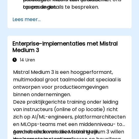
toepassingen.
op om de details te bespreken.
Lees meer...
Enterprise-implementaties met Mistral
Medium 3
14 Uren
Mistral Medium 3 is een hoogperformant,
multimodaal groot taalmodel dat speciaal is
ontworpen voor productieomgevingen
binnen ondernemingen.
Deze praktijkgerichte training onder leiding
van instructeurs (online of op locatie) richt
zich op AI/ML-engineers, platformarchitecten
en MLOps-teams met een middenniveau- tot
gevorderde kennis die Mistral Medium 3 willen
Aan het einde van deze training zijn