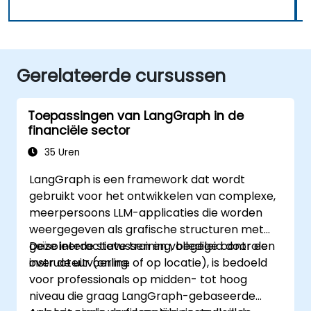
Gerelateerde cursussen
Toepassingen van LangGraph in de
financiële sector
35 Uren
LangGraph is een framework dat wordt
gebruikt voor het ontwikkelen van complexe,
meerpersoons LLM-applicaties die worden
weergegeven als grafische structuren met
geïsoleerde statussen en volledige controle
Deze interactieve training, begeleid door een
over de uitvoering.
instructeur (online of op locatie), is bedoeld
voor professionals op midden- tot hoog
niveau die graag LangGraph-gebaseerde