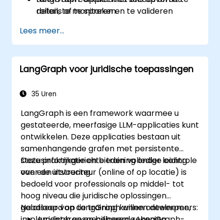
rollen, te monitoren en te valideren
details af te spreken.
binnen productieomgevingen in de
Lees meer...
gezondheidszorg.
LangGraph voor juridische toepassingen
35 Uren
LangGraph is een framework waarmee u
gestateerde, meerfasige LLM-applicaties kunt
ontwikkelen. Deze applicaties bestaan uit
samenhangende grafen met persistente
statusinformatie en bieden volledige controle
Deze praktijkgerichte training onder leiding
over de uitvoering.
van een instructeur (online of op locatie) is
bedoeld voor professionals op middel- tot
hoog niveau die juridische oplossingen
gebaseerd op LangGraph willen ontwerpen,
Na afloop van de training kunnen deelnemers:
implementeren en beheren, rekening
Juridisch gespecificeerde LangGraph-