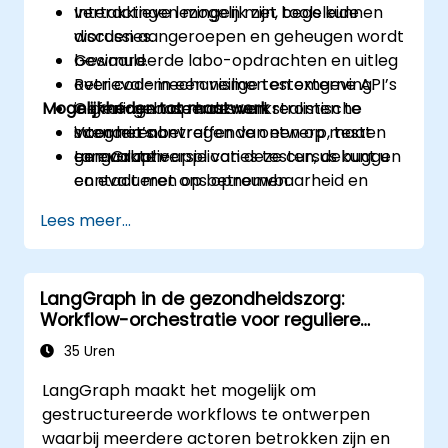
vertakkingen mogelijk zijn, tools kunnen
Interactieve lezingen met begeleide
worden aangeroepen en geheugen wordt
discussies.
bewaard.
Gesimuleerde labo-opdrachten en uitleg
Retrieval-mechanismen en externe API’s
over code in een veilige testomgeving.
Mogelijkheden tot maatwerk
in graf-gebaseerde werkstromen te
Oefeningen op basis van realistische
integreren.
scenario’s betreffende ontwerp, testen
Voor het aanvragen van een op maat
LangGraph-applicaties testen, debuggen
en evaluatie.
gemaakte versie van deze cursus kunt u
en evalueren op betrouwbaarheid en
contact met ons opnemen.
veiligheid.
Lees meer...
LangGraph in de gezondheidszorg:
Workflow-orchestratie voor reguliere
omgevingen
35 Uren
LangGraph maakt het mogelijk om
gestructureerde workflows te ontwerpen
waarbij meerdere actoren betrokken zijn en