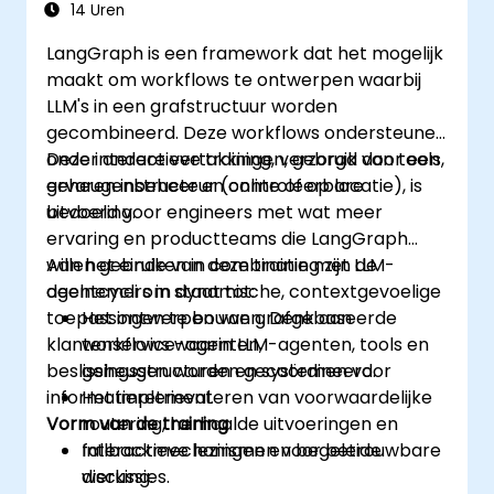
14 Uren
LangGraph is een framework dat het mogelijk
maakt om workflows te ontwerpen waarbij
LLM's in een grafstructuur worden
gecombineerd. Deze workflows ondersteunen
onder andere vertakkingen, gebruik van tools,
Deze interactieve training, verzorgd door een
geheugenbeheer en controleerbare
ervaren instructeur (online of op locatie), is
uitvoering.
bedoeld voor engineers met wat meer
ervaring en productteams die LangGraph
willen gebruiken in combinatie met LLM-
Aan het einde van deze training zijn de
agentcycli om dynamische, contextgevoelige
deelnemers in staat tot:
toepassingen te bouwen. Denk aan
Het ontwerpen van grafgebaseerde
klantenservice-agenten,
workflows waarin LLM-agenten, tools en
beslissingsstructuren en systemen voor
geheugen worden gecoördineerd.
informatieretrieval.
Het implementeren van voorwaardelijke
Vorm van de training
routering, herhaalde uitvoeringen en
fallbackmechanismen voor betrouwbare
Interactieve lezingen en begeleide
werking.
discussies.