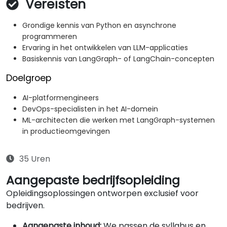
Vereisten
Grondige kennis van Python en asynchrone
programmeren
Ervaring in het ontwikkelen van LLM-applicaties
Basiskennis van LangGraph- of LangChain-concepten
Doelgroep
AI-platformengineers
DevOps-specialisten in het AI-domein
ML-architecten die werken met LangGraph-systemen
in productieomgevingen
35 Uren
Aangepaste bedrijfsopleiding
Opleidingsoplossingen ontworpen exclusief voor
bedrijven.
Aangepaste inhoud:
We passen de syllabus en