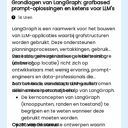
Grondlagen van LangGraph: grafbased
prompt-oplossingen en ketens voor LLM's
14 Uren
LangGraph is een raamwerk voor het bouwen
van LLM-applicaties waarbij grafstructuren
worden gebruikt. Deze ondersteunen
planningsprocessen, vertakkingen, gebruik
van tools, geheugenbeheer en beheersbare
Deze door een instructeur geleide training
uitvoering.
(online of op locatie) richt zich op
ontwikkelaars met weinig ervaring, prompt-
engineers en data-professionals die
betrouwbare, meerstaps LLM-werkstromen
Aan het einde van deze training zullen
willen ontwerpen met behulp van LangGraph.
deelnemers in staat zijn om:
De kernconcepten van LangGraph
(knooppunten, randen en toestand) te
begrijpen en te weten wanneer deze
gebruikt moeten worden.
Opzet van de cursus
Prompt-ketens te ontwerpen waarin