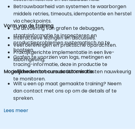
Betrouwbaarheid van systemen te waarborgen
middels retries, timeouts, idempotentie en herstel
via checkpoints.
Vorm van de training
De uitvoering van grafen te debuggen,
staatsinformatie te inspecteren en
Interactieve lezingen en discussies.
productieproblemen systematisch na te
Veel oefeningen en praktische opdrachten.
bootsen.
Praktijkgerichte implementatie in een live-
Grafen te voorzien van logs, metingen en
labomgeving.
tracing-informatie, deze in productie te
Mogelijkheden tot cursuscustomisatie
implementeren en de SLA’s en kosten nauwkeurig
te monitoren.
Wilt u een op maat gemaakte training? Neem
dan contact met ons op om de details af te
spreken.
Lees meer