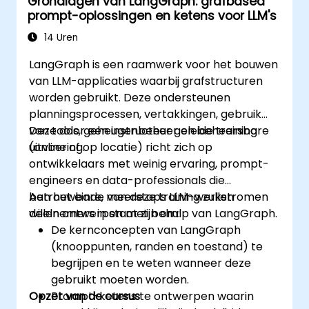
Grondlagen van LangGraph: grafbased
prompt-oplossingen en ketens voor LLM's
14 Uren
LangGraph is een raamwerk voor het bouwen
van LLM-applicaties waarbij grafstructuren
worden gebruikt. Deze ondersteunen
planningsprocessen, vertakkingen, gebruik
van tools, geheugenbeheer en beheersbare
Deze door een instructeur geleide training
uitvoering.
(online of op locatie) richt zich op
ontwikkelaars met weinig ervaring, prompt-
engineers en data-professionals die
betrouwbare, meerstaps LLM-werkstromen
Aan het einde van deze training zullen
willen ontwerpen met behulp van LangGraph.
deelnemers in staat zijn om:
De kernconcepten van LangGraph
(knooppunten, randen en toestand) te
begrijpen en te weten wanneer deze
gebruikt moeten worden.
Opzet van de cursus
Prompt-ketens te ontwerpen waarin