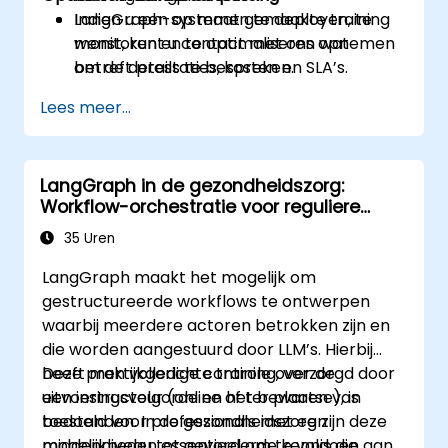
LangGraph-systemen te deployen, te
Indien u een op maat gemaakte training
monitoren en te optimaliseren wat
wenst, kunt u contact met ons opnemen
betreft prestaties, kosten en SLA’s.
om de details te bespreken.
Lees meer...
LangGraph in de gezondheidszorg:
Workflow-orchestratie voor reguliere
omgevingen
35 Uren
LangGraph maakt het mogelijk om
gestructureerde workflows te ontwerpen
waarbij meerdere actoren betrokken zijn en
die worden aangestuurd door LLM’s. Hierbij
heeft men volledige controle over de
Deze praktijkgerichte training, verzorgd door
uitvoeringsvolgorde en het bewaren van
een instructeur (online of ter plaatse), is
toestanden. In de gezondheidszorg zijn deze
bedoeld voor professionals met een
mogelijkheden essentieel om te voldoen aan
middenniveau tot gevorderde kennis die