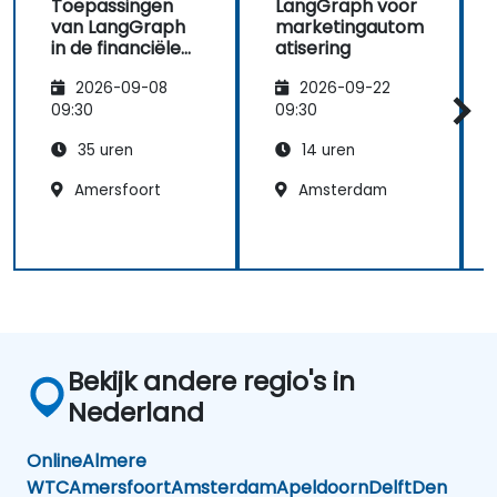
Toepassingen
LangGraph voor
van LangGraph
marketingautom
in de financiële
atisering
sector
2026-09-08
2026-09-22
09:30
09:30
35 uren
14 uren
Amersfoort
Amsterdam
Bekijk andere regio's in
Nederland
Online
Almere
WTC
Amersfoort
Amsterdam
Apeldoorn
Delft
Den