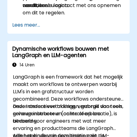
resultaten.
conditionele logica.
wenst, kunt u contact met ons opnemen
om dit te regelen.
Lees meer...
Dynamische workflows bouwen met
LangGraph en LLM-agenten
14 Uren
LangGraph is een framework dat het mogelijk
maakt om workflows te ontwerpen waarbij
LLM's in een grafstructuur worden
gecombineerd. Deze workflows ondersteunen
onder andere vertakkingen, gebruik van tools,
Deze interactieve training, verzorgd door een
geheugenbeheer en controleerbare
ervaren instructeur (online of op locatie), is
uitvoering.
bedoeld voor engineers met wat meer
ervaring en productteams die LangGraph
willen gebruiken in combinatie met LLM-
Aan het einde van deze training zijn de