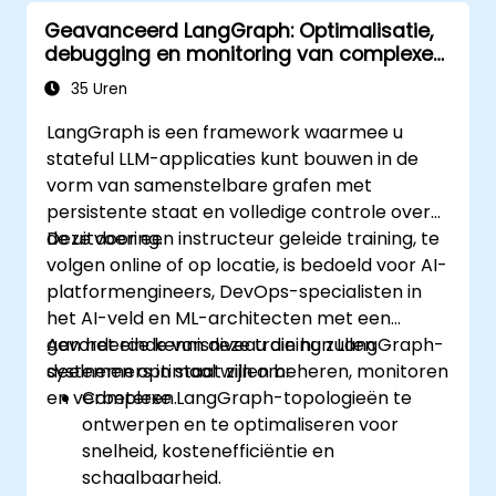
Geavanceerd LangGraph: Optimalisatie,
debugging en monitoring van complexe
grafen
35 Uren
LangGraph is een framework waarmee u
stateful LLM-applicaties kunt bouwen in de
vorm van samenstelbare grafen met
persistente staat en volledige controle over
de uitvoering.
Deze door een instructeur geleide training, te
volgen online of op locatie, is bedoeld voor AI-
platformengineers, DevOps-specialisten in
het AI-veld en ML-architecten met een
gevorderde kennisniveau die hun LangGraph-
Aan het einde van deze training zullen
systemen optimaal willen beheren, monitoren
deelnemers in staat zijn om:
en verbeteren.
Complexe LangGraph-topologieën te
ontwerpen en te optimaliseren voor
snelheid, kostenefficiëntie en
schaalbaarheid.