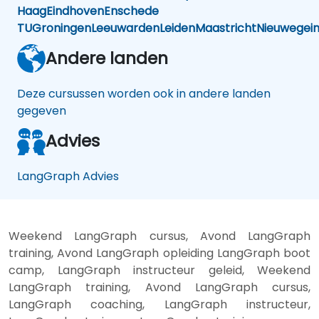
Haag
Eindhoven
Enschede
TU
Groningen
Leeuwarden
Leiden
Maastricht
Nieuwegei
Andere landen
Deze cursussen worden ook in andere landen
gegeven
Advies
LangGraph Advies
Weekend LangGraph cursus, Avond LangGraph
training, Avond LangGraph opleiding LangGraph boot
camp, LangGraph instructeur geleid, Weekend
LangGraph training, Avond LangGraph cursus,
LangGraph coaching, LangGraph instructeur,