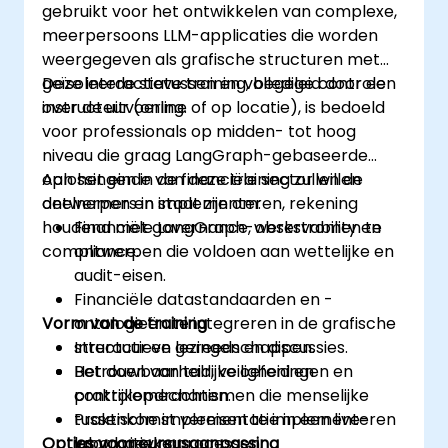
gebruikt voor het ontwikkelen van complexe,
meerpersoons LLM-applicaties die worden
weergegeven als grafische structuren met
geïsoleerde statussen en volledige controle
Deze interactieve training, begeleid door een
over de uitvoering.
instructeur (online of op locatie), is bedoeld
voor professionals op midden- tot hoog
niveau die graag LangGraph-gebaseerde
oplossingen in de financiële sector willen
Aan het einde van deze training zullen de
ontwerpen en implementeren, rekening
deelnemers in staat zijn om:
houdend met governance, observability en
Financiële LangGraph-werkstromen te
compliance.
ontwerpen die voldoen aan wettelijke en
audit-eisen.
Financiële datastandaarden en -
Vorm van de training
ontologieën te integreren in de grafische
structuur en gereedschappen.
Interactieve lezingen en discussies.
Betrouwbaarheid, veiligheid en
Het doen van talrijke oefeningen en
controlemechanismen die menselijke
praktijkopdrachten.
tussenkomst vereisen te implementeren
Praktische implementatie in een live-
Opties voor cursusaanpassing
voor kritieke processen.
labomgeving.