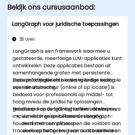
Bekijk ons cursusaanbod:
LangGraph voor juridische toepassingen
35 Uren
LangGraph is een framework waarmee u
gestateerde, meerfasige LLM-applicaties kunt
ontwikkelen. Deze applicaties bestaan uit
samenhangende grafen met persistente
statusinformatie en bieden volledige controle
Deze praktijkgerichte training onder leiding
over de uitvoering.
van een instructeur (online of op locatie) is
bedoeld voor professionals op middel- tot
hoog niveau die juridische oplossingen
gebaseerd op LangGraph willen ontwerpen,
Na afloop van de training kunnen deelnemers:
implementeren en beheren, rekening
Juridisch gespecificeerde LangGraph-
houdend met compliance-,
werkstromen ontwerpen die voldoen aan
traceerbaarheids- en governancevereisten.
eisen op het gebied van auditbaarheid en