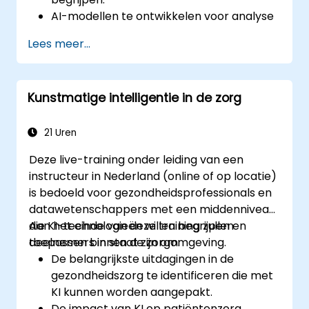
AI-modellen te ontwikkelen voor analyse
van medische beelden en voorspellende
Lees meer...
diagnostiek.
AI te integreren met elektronische
patiëntendossiers (EHR) en klinische
Kunstmatige intelligentie in de zorg
werkprocessen.
Naleving van
gezondheidszorgreguleringen en ethische
21 Uren
AI-praktijken te waarborgen.
Deze live-training onder leiding van een
instructeur in Nederland (online of op locatie)
is bedoeld voor gezondheidsprofessionals en
datawetenschappers met een middenniveau
die KI-technologieën willen begrijpen en
Aan het einde van deze training zullen
toepassen binnen de zorgomgeving.
deelnemers in staat zijn om:
De belangrijkste uitdagingen in de
gezondheidszorg te identificeren die met
KI kunnen worden aangepakt.
De impact van KI op patiëntenzorg,