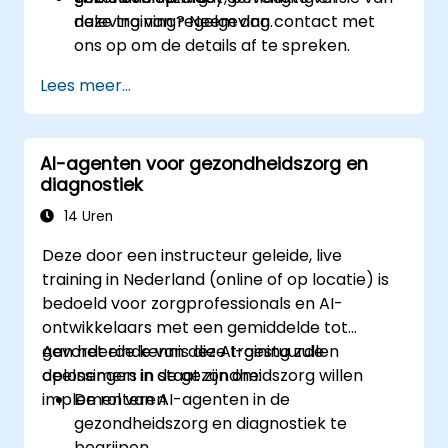
naleving van regelgeving.
deze training? Neem dan contact met
ons op om de details af te spreken.
Lees meer...
AI-agenten voor gezondheidszorg en
diagnostiek
14 Uren
Deze door een instructeur geleide, live
training in Nederland (online of op locatie) is
bedoeld voor zorgprofessionals en AI-
ontwikkelaars met een gemiddelde tot
gevorderde kennis die AI-gestuurde
Aan het einde van deze training zullen
oplossingen in de gezondheidszorg willen
deelnemers in staat zijn om:
implementeren.
De rol van AI-agenten in de
gezondheidszorg en diagnostiek te
begrijpen.