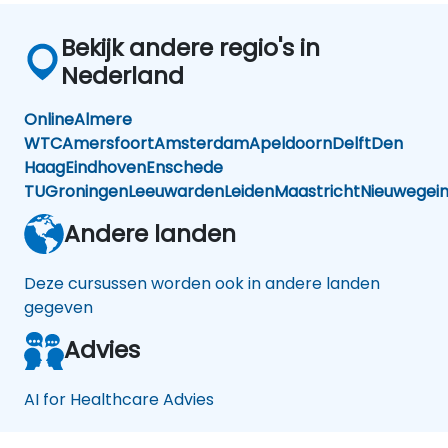
Bekijk andere regio's in
Nederland
Online
Almere
WTC
Amersfoort
Amsterdam
Apeldoorn
Delft
Den
Haag
Eindhoven
Enschede
TU
Groningen
Leeuwarden
Leiden
Maastricht
Nieuwegei
Andere landen
Deze cursussen worden ook in andere landen
gegeven
Advies
AI for Healthcare Advies