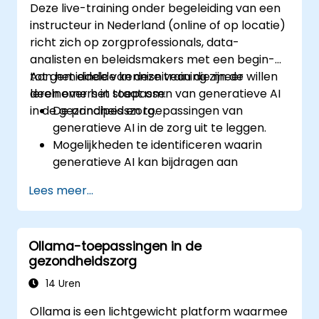
Deze live-training onder begeleiding van een
instructeur in Nederland (online of op locatie)
richt zich op zorgprofessionals, data-
analisten en beleidsmakers met een begin-
tot gemiddelde kennisniveau die meer willen
Aan het einde van deze training zijn de
leren over het toepassen van generatieve AI
deelnemers in staat om:
in de gezondheidszorg.
De principes en toepassingen van
generatieve AI in de zorg uit te leggen.
Mogelijkheden te identificeren waarin
generatieve AI kan bijdragen aan
medicijnontwikkeling en
Lees meer...
gepersonaliseerde geneeskunde.
Technieken op basis van generatieve AI
te gebruiken voor medische
Ollama-toepassingen in de
beeldvorming en diagnostiek.
gezondheidszorg
De ethische gevolgen van het gebruik van
AI in medische contexten te beoordelen.
14 Uren
Strategieën te ontwikkelen om AI-
Ollama is een lichtgewicht platform waarmee
technologieën succesvol te integreren