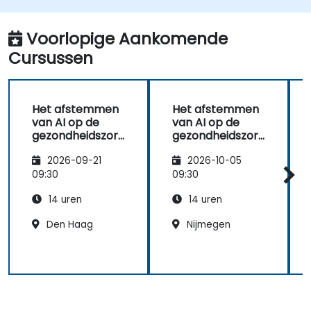
hulpmiddelen verkennen.
Voorlopige Aankomende
Cursussen
Het afstemmen
Het afstemmen
van AI op de
van AI op de
gezondheidszorg
gezondheidszorg
: Medische
: Medische
2026-09-21
2026-10-05
diagnostiek en
diagnostiek en
voorspellende
voorspellende
09:30
09:30
analyse
analyse
14 uren
14 uren
Den Haag
Nijmegen