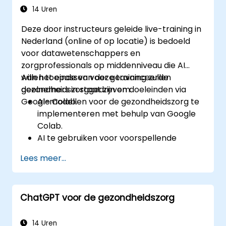
14 Uren
Deze door instructeurs geleide live-training in
Nederland (online of op locatie) is bedoeld
voor datawetenschappers en
zorgprofessionals op middenniveau die AI
willen toepassen voor geavanceerde
Aan het einde van deze training zullen
gezondheidszorggedreven doeleinden via
deelnemers in staat zijn om:
Google Colab.
AI-modellen voor de gezondheidszorg te
implementeren met behulp van Google
Colab.
AI te gebruiken voor voorspellende
modellering op basis van
Lees meer...
gezondheidsgegevens.
Medische beelden te analyseren met
behulp van AI-gestuurde technieken.
ChatGPT voor de gezondheidszorg
De ethische aspecten van AI-oplossingen
in de gezondheidszorg te verkennen.
14 Uren