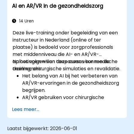
AI en AR/VR in de gezondheidszorg
14 Uren
Deze live-training onder begeleiding van een
instructeur in Nederland (online of ter
plaatse) is bedoeld voor zorgprofessionals
met middenniveau die AI- en AR/VR-
oplossingen willen toepassen voor medische
Na het volgen van deze cursus kunnen de
training, chirurgische simulaties en revalidatie.
deelnemers:
Het belang van AI bij het verbeteren van
AR/VR-ervaringen in de gezondheidszorg
begrijpen.
AR/VR gebruiken voor chirurgische
simulaties en medische training.
Lees meer...
AR/VR-tools toepassen bij de revalidatie
en behandeling van patiënten.
De ethische en privacygerelateerde
Laatst bijgewerkt:
2026-06-01
uitdagingen rond AI-gestuurde medische