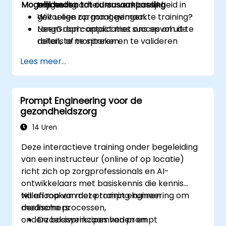
Mogelijkheden tot cursusaanpassing
traceerbaarheid en verklarelijkheid in
omgeving.
gevoelige zorgomgevingen.
Wilt u een op maat gemaakte training?
LangGraph-applicaties succesvol uit te
Neem dan contact met ons op om de
rollen, te monitoren en te valideren
details af te spreken.
binnen productieomgevingen in de
Lees meer...
gezondheidszorg.
Prompt Engineering voor de
gezondheidszorg
14 Uren
Deze interactieve training onder begeleiding
van een instructeur (online of op locatie)
richt zich op zorgprofessionals en AI-
ontwikkelaars met basiskennis die kennis
willen maken met prompt engineering om
Na afloop van deze training kunnen
medische processen,
deelnemers:
onderzoekswerkzaamheden en
De basisprincipes van prompt