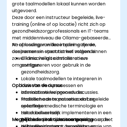
grote taalmodellen lokaal kunnen worden
binnen zorgorganisaties.
uitgevoerd.
Deze door een instructeur begeleide, live-
training (online of op locatie) richt zich op
gezondheidszorgprofessionals en IT-teams
met middenniveau die Ollama-gebaseerde
AI-oplossingen willen implementeren,
Na afronding van deze training zijn de
aanpassen en operationeel maken binnen
deelnemers in staat tot het volgende:
zowel klinische als administratieve
Ollama veilig te installeren en
omgevingen.
configureren voor gebruik in de
gezondheidszorg.
Lokale taalmodellen te integreren in
Opbouw van de cursus
klinische werkprocessen en
administratieve procedures.
Interactieve lezingen en discussies.
Modellen aan te passen zodat ze
Praktische demonstraties en begeleide
specifieke medische terminologie en
oefeningen.
taken beheersen.
Het daadwerkelijk implementeren in een
Mogelijkheden tot cursusaanpassing
De beste praktijken toe te passen op het
geïsoleerde simulatieomgeving voor de
gebied van privacy, beveiliging en
gezondheidszorg.
Wilt u een op maat gemaakte versie van