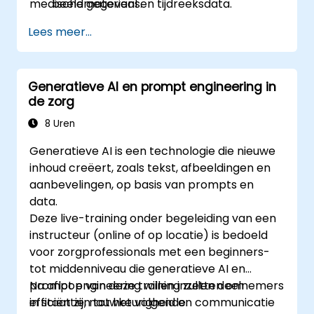
medische gegevens.
beeldmateriaal en tijdreeksdata.
Transfer learning, domeinaanpassing en
Lees meer...
modelcompressie toe te passen binnen
een medische context.
Rekening te houden met privacykwesties,
Generatieve AI en prompt engineering in
vooroordelen in modellen en wettelijke
de zorg
vereisten tijdens het ontwikkelingsproces.
Afgestemde modellen te implementeren
8 Uren
en te monitoren binnen werkelijke
Generatieve AI is een technologie die nieuwe
gezondheidszorgomgevingen.
inhoud creëert, zoals tekst, afbeeldingen en
aanbevelingen, op basis van prompts en
data.
Deze live-training onder begeleiding van een
instructeur (online of op locatie) is bedoeld
voor zorgprofessionals met een beginners-
tot middenniveau die generatieve AI en
prompt engineering willen inzetten om
Na afloop van deze training zullen deelnemers
efficiëntie, nauwkeurigheid en communicatie
in staat zijn tot het volgende: