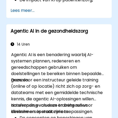
veiligheid en medisch onderzoek te
Lees meer...
analyseren.
Het verband tussen kunstmatige
intelligentie en zorg-gerelateerde
Agentic AI in de gezondheidszorg
bedrijfsmodellen te begrijpen.
De fundamentele concepten van KI toe
te passen op praktische situaties binnen
14 Uren
de gezondheidszorg.
Agentic AI is een benadering waarbij AI-
Machine learning-modellen te
systemen plannen, redeneren en
ontwikkelen voor het analyseren van
gereedschappen gebruiken om
medische gegevens.
doelstellingen te bereiken binnen bepaalde
grenzen.
Deze door een instructeur geleide training
(online of op locatie) richt zich op zorg- en
datateams met een gemiddelde technische
kennis, die agentic AI-oplossingen willen
ontwerpen, evalueren en beheren voor
Na afronding van deze training zullen
klinische en operationele toepassingen.
deelnemers in staat zijn om:
De concepten en beperkingen van