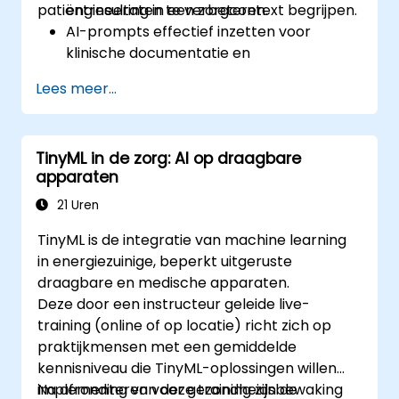
patiëntresultaten te verbeteren.
engineering in een zorgcontext begrijpen.
AI-prompts effectief inzetten voor
klinische documentatie en
patiëntinteracties.
Lees meer...
AI benutten voor onderzoek en het
analyseren van medische literatuur.
Medicijnontwikkeling en klinische
TinyML in de zorg: AI op draagbare
besluitvorming verbeteren met
apparaten
gepersonaliseerde AI-prompts.
Voldoen aan regelgevende eisen en
21 Uren
ethische normen bij het gebruik van AI in
TinyML is de integratie van machine learning
de gezondheidszorg.
in energiezuinige, beperkt uitgeruste
draagbare en medische apparaten.
Deze door een instructeur geleide live-
training (online of op locatie) richt zich op
praktijkmensen met een gemiddelde
kennisniveau die TinyML-oplossingen willen
implementeren voor gezondheidsbewaking
Na afronding van deze training zijn de