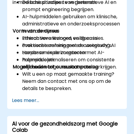
in medische situaties te verbeteren.
De basisprincipes van generatieve AI en
prompt engineering begrijpen.
AI-hulpmiddelen gebruiken om klinische,
administratieve en onderzoeksprocessen
Vorm van de cursus
te stroomlijnen.
Ethisch verantwoord, veilig en in
Interactieve lezingen en discussies.
overeenstemming met de wetgeving AI
Praktische oefeningen en casestudy’s.
toepassen in de zorgsector.
Hands-on experimenteren met AI-
Prompts optimaliseren om consistente
hulpmiddelen.
Mogelijkheden tot cursusaanpassing
en nauwkeurige resultaten te verkrijgen.
Wilt u een op maat gemaakte training?
Neem dan contact met ons op om de
details te bespreken.
Lees meer...
AI voor de gezondheidszorg met Google
Colab