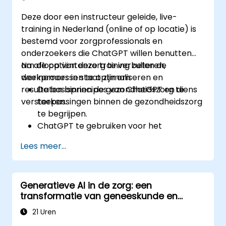
Deze door een instructeur geleide, live-
training in Nederland (online of op locatie) is
bestemd voor zorgprofessionals en
onderzoekers die ChatGPT willen benutten
om de patiëntenzorg te verbeteren,
Na afloop van deze training zullen de
werkprocessen te optimaliseren en
deelnemers in staat zijn om:
resultaten binnen de gezondheidszorg te
De basisprincipes van ChatGPT en diens
versterken.
toepassingen binnen de gezondheidszorg
te begrijpen.
ChatGPT te gebruiken voor het
automatiseren van zorgprocessen en -
Lees meer...
interacties.
Met behulp van ChatGPT nauwkeurige
medische informatie te verstrekken en
Generatieve AI in de zorg: een
ondersteuning te bieden aan patiënten.
transformatie van geneeskunde en
ChatGPT toe te passen bij medisch
patiëntenzorg
onderzoek en analyses.
21 Uren