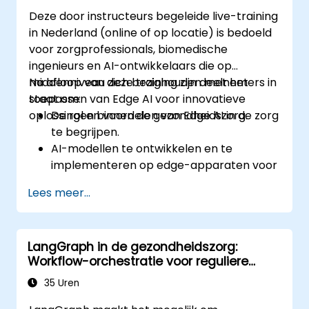
Spraak- en natuurlijke taalverwerking
Deze door instructeurs begeleide live-training
(NLP) in te zetten voor medische
in Nederland (online of op locatie) is bedoeld
transcriptie en interacties met patiënten.
voor zorgprofessionals, biomedische
ingenieurs en AI-ontwikkelaars die op
middenniveau zich bezighouden met het
Na afloop van deze training zijn deelnemers in
toepassen van Edge AI voor innovatieve
staat om:
oplossingen binnen de gezondheidszorg.
De rol en voordelen van Edge AI in de zorg
te begrijpen.
AI-modellen te ontwikkelen en te
implementeren op edge-apparaten voor
medische toepassingen.
Lees meer...
Edge AI-oplossingen toe te passen in
wearables en diagnostische
hulpmiddelen.
LangGraph in de gezondheidszorg:
Patiëntbewakingssystemen te
Workflow-orchestratie voor reguliere
ontwerpen en implementeren met
omgevingen
behulp van Edge AI.
35 Uren
Rekening te houden met ethische en