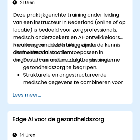
21 Uren
Deze praktijkgerichte training onder leiding
van een instructeur in Nederland (online of op
locatie) is bedoeld voor zorgprofessionals,
medisch onderzoekers en AI-ontwikkelaars
met een gemiddelde tot gevorderde kennis
Na afloop van deze training zijn de
die multimodal AI willen toepassen in
deelnemers in staat om:
diagnostiek en andere zorgtoepassingen.
De rol van multimodal AI in de moderne
gezondheidszorg te begrijpen.
Strukturele en ongestructureerde
medische gegevens te combineren voor
diagnostiek met behulp van AI.
Lees meer...
AI-technieken toe te passen bij de
analyse van medische beelden en
elektronische patiëntendossiers.
Edge AI voor de gezondheidszorg
Voorspellingsmodellen te ontwikkelen
voor ziektediagnose en
behandeladviezen.
14 Uren