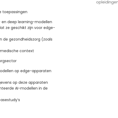
opleidinge
e toepassingen
- en deep learning-modellen
at ze geschikt zijn voor edge-
in de gezondheidszorg (zoals
n medische context
orgsector
modellen op edge-apparaten
egevens op deze apparaten
teerde AI-modellen in de
casestudy’s