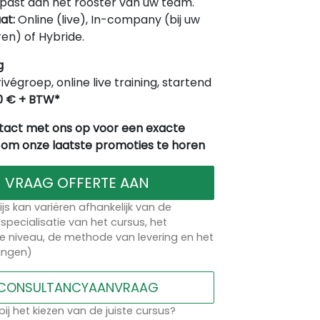
ast aan het rooster van uw team.
at:
Online (live), In-company (bij uw
en) of Hybride.
g
rivégroep, online live training, startend
0 € + BTW*
act met ons op voor een exacte
 om onze laatste promoties te horen
VRAAG OFFERTE AAN
ijs kan variëren afhankelijk van de
specialisatie van het cursus, het
 niveau, de methode van levering en het
lingen)
CONSULTANCYAANVRAAG
bij het kiezen van de juiste cursus?