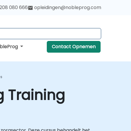
 208 080 666
opleidingen@nobleprog.com
obleProg
Contact Opnemen
us
 Training
 zorgsector. Deze cursus behandelt het