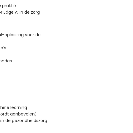
 praktijk
 Edge AI in de zorg
AI-oplossing voor de
o’s
rondes
hine learning
wordt aanbevolen)
nen de gezondheidszorg