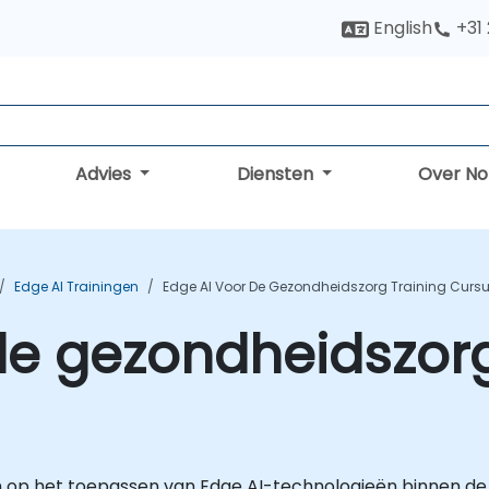
English
+31
Advies
Diensten
Over N
Edge AI Trainingen
Edge AI Voor De Gezondheidszorg Training Curs
de gezondheidszorg
ch op het toepassen van Edge AI-technologieën binnen de