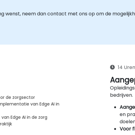
ing wenst, neem dan contact met ons op om de mogelijk
14 Ure
Aangep
Opleidings
bedrijven.
oor de zorgsector
 implementatie van Edge AI in
Aange
en pra
 van Edge AI in de zorg
doelen
aktijk
Voor f