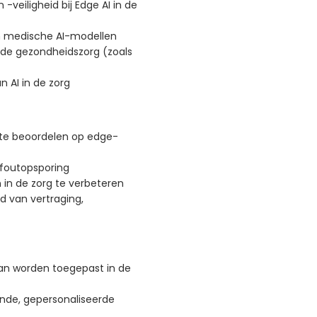
eiligheid bij Edge AI in de
in medische AI-modellen
 de gezondheidszorg (zoals
n AI in de zorg
te beoordelen op edge-
 foutopsporing
 in de zorg te verbeteren
d van vertraging,
n worden toegepast in de
nde, gepersonaliseerde