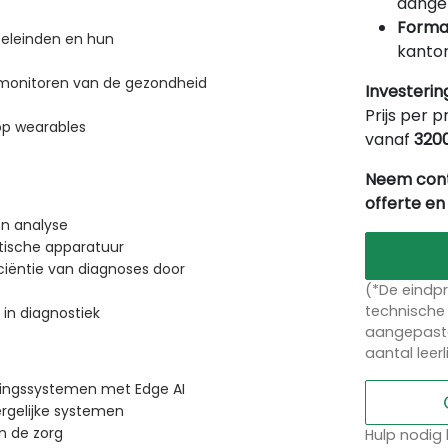
aangep
Forma
oeleinden en hun
kantor
 monitoren van de gezondheid
Investerin
Prijs per p
op wearables
vanaf
320
Neem cont
offerte en
en analyse
tische apparatuur
ciëntie van diagnoses door
(*De eindpr
technische 
in diagnostiek
aangepaste
aantal leer
ingssystemen met Edge AI
rgelijke systemen
n de zorg
Hulp nodig 