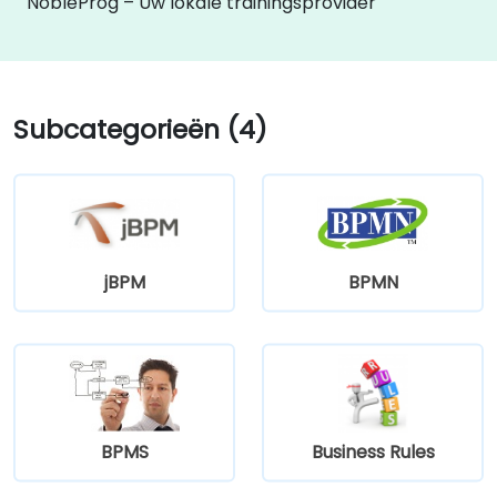
NobleProg – Uw lokale trainingsprovider
Subcategorieën (4)
jBPM
BPMN
BPMS
Business Rules