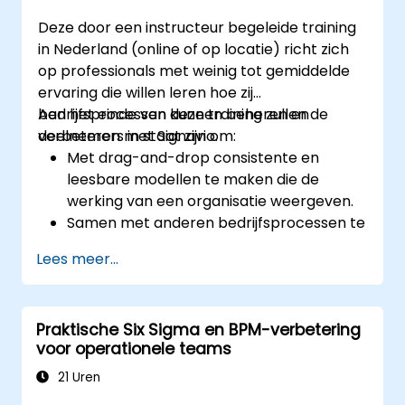
Deze door een instructeur begeleide training
in Nederland (online of op locatie) richt zich
op professionals met weinig tot gemiddelde
ervaring die willen leren hoe zij
bedrijfsprocessen kunnen beheren en
Aan het einde van deze training zullen de
verbeteren met Signavio.
deelnemers in staat zijn om:
Met drag-and-drop consistente en
leesbare modellen te maken die de
werking van een organisatie weergeven.
Samen met anderen bedrijfsprocessen te
documenteren, te optimaliseren en te
Lees meer...
simuleren.
Signavio te gebruiken om naleving van
processen te waarborgen.
Praktische Six Sigma en BPM-verbetering
Signavio in te zetten voor het verbeteren
voor operationele teams
van de bedrijfsprestaties.
21 Uren