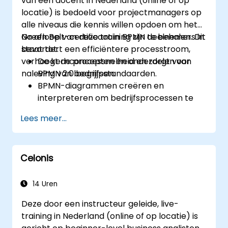
van een docent in Nederland (online of op
locatie) is bedoeld voor projectmanagers op
alle niveaus die kennis willen opdoen om het
Green Belt-certificaat in BPMN te behalen. Dit
Na afloop van deze training zijn deelnemers in
bevordert een efficiëntere processtroom,
staat tot:
verhoogt de processnelheid en zorgt voor
De kernconcepten en onderdelen van
naleving van bedrijfsstandaarden.
BPMN 2.0 begrijpen.
BPMN-diagrammen creëren en
interpreteren om bedrijfsprocessen te
visualiseren.
Lees meer...
Processen optimaliseren door gebruik te
maken van best practices in BPMN-
modellering.
Celonis
Inefficiënties binnen bedrijfsprocessen
opsporen en elimineren.
BPMN integreren in projectmanagement-
14 Uren
en procesverbeteringinitiatieven.
Deze door een instructeur geleide, live-
training in Nederland (online of op locatie) is