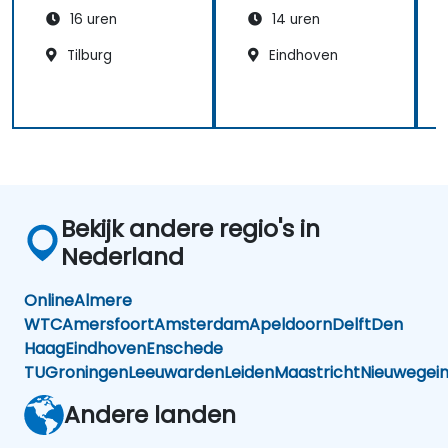
16 uren
14 uren
Tilburg
Eindhoven
Bekijk andere regio's in
Nederland
Online
Almere
WTC
Amersfoort
Amsterdam
Apeldoorn
Delft
Den
Haag
Eindhoven
Enschede
TU
Groningen
Leeuwarden
Leiden
Maastricht
Nieuwegei
Andere landen