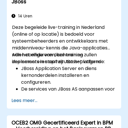
JBoss
duidelijke diagrammen decomponeren.
Senteeroppervlakten identificeren tussen
processen, data en systeemactanten.
14 Uren
Het vermogen ontwikkelen om de
Deze begeleide live-training in Nederland
correctheid en effectiviteit van
(online of op locatie) is bedoeld voor
gecreëerde bedrijfsmodellen te
systeembeheerders en ontwikkelaars met
beoordelen.
middenniveau-kennis die Java-applicaties
willen configureren, beheren en
Aan het einde van deze training zullen
implementeren op het JBoss-platform.
deelnemers in staat zijn tot het volgende:
JBoss Application Server en diens
kernonderdelen installeren en
configureren.
De services van JBoss AS aanpassen voor
monitoring, databaseverbindingen en
Lees meer...
transactiebeheer.
EJB 3-sessiebeans en webapplicaties
ontwikkelen en implementeren.
OCEB2 OMG Gecertificeerd Expert in BPM
Het JBoss Messaging Service gebruiken