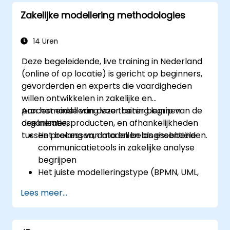
behoeften van klanten
Zakelijke modellering methodologies
Typische symptomen van een inefficiënt
bedrijfsproces kunt herkennen
Het workflow en de structuur binnen uw
14 Uren
organisatie succesvol herontwerpt
Deze begeleidende, live training in Nederland
Best practices bevordert door het
(online of op locatie) is gericht op beginners,
toepassen van bedrijfspatronen
gevorderden en experts die vaardigheden
willen ontwikkelen in zakelijke en
procesmodellering voor beter begrip van de
Aan het einde van deze training kunnen
organisatie, producten, en afhankelijkheden
deelnemers:
tussen processen, data en belanghebbenden.
Het belang van modellen als essentiële
communicatietools in zakelijke analyse
begrijpen
Het juiste modelleringstype (BPMN, UML,
SIPOC, Business Model Canvas)
Lees meer...
selecteren voor een specifiek
bedrijfsdoel.
Complexe bedrijfsprocessen onleden in