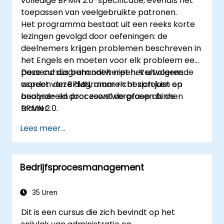
volledige BPMN 2.0-specificatie, evenals het
toepassen van veelgebruikte patronen.
Het programma bestaat uit een reeks korte
lezingen gevolgd door oefeningen: de
deelnemers krijgen problemen beschreven in
het Engels en moeten voor elk probleem een
passend diagram ontwerpen. Vervolgens
Deze cursus behandelt niet het uitvoerende
worden deze diagrammen besproken en
aspect van BPMN, maar richt zich juist op
beoordeeld door zowel de groep als de
analyse- en procesontwerpfasen binnen
trainer.
BPMN 2.0.
Lees meer...
Bedrijfsprocesmanagement
35 Uren
Dit is een cursus die zich bevindt op het