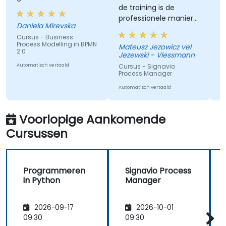
de training is de
traini
professionele manier
gedeta
Daniela Mirevska
waarop de kennis door
en de
Cursus - Business
de trainer wordt
Process Modelling in BPMN
Mateusz Jezowicz vel
Kevin 
gedeeld.
2.0
Jezewski - Viessmann
Centur
Inc.
Automatisch vertaald
Cursus - Signavio
Process Manager
Cursus
Proces
Automatisch vertaald
for Com
Advan
Automati
Voorlopige Aankomende
Cursussen
Programmeren
Signavio Process
in Python
Manager
2026-09-17
2026-10-01
09:30
09:30