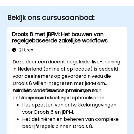
Bekijk ons cursusaanbod:
Drools 8 met jBPM: Het bouwen van
regelgebaseerde zakelijke workflows
21 Uren
Deze door een docent begeleide, live-training
in Nederland (online of op locatie) is bedoeld
voor deelnemers op gevorderd niveau die
Drools 8 willen integreren met jBPM om
zakelijke workflows en processen te
Aan het einde van deze training zullen
ontwerpen, uitvoeren en optimaliseren.
deelnemers in staat zijn tot:
Het opzetten van ontwikkelomgevingen
voor Drools 8 en jBPM.
Het definiëren en beheren van complexe
bedrijfsregels binnen Drools 8.
Het ontwerpen en uitvoeren van