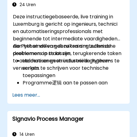
24 Uren
Deze instructiegebaseerde, live training in
Luxemburg is gericht op ingenieurs, technici
en automatiseringsprofessionals met
beginnende tot intermediate vaardigheden
die Python willen gebruiken om technische
Aan het einde van deze training zullen de
problemen op te lossen, terugkerende taken
deelnemers in staat zijn:
te automatiseren en industriële gegevens te
Heldere en gestructureerde Python-
verwerken.
scripts te schrijven voor technische
toepassingen
Programme逻辑 aan te passen aan
ingenieursgerichte vraagstukken
Lees meer...
Python in te zetten om gegevens uit CSV-
bestanden, logbestanden en
tekstbestanden te verwerken
Signavio Process Manager
Tekeningen en
automatiseringsprocessen te
automatiseren
14 Uren