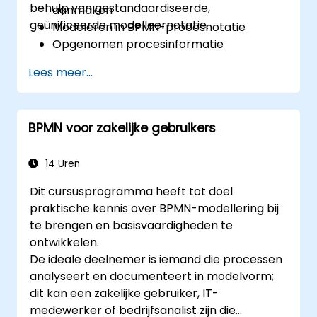
behulp van gestandaardiseerde,
aanmaken
geünificeerde modelleernotatie.
Modeleren in BPMN-procesnotatie
Opgenomen procesinformatie
vastleggen (as-is)
Lees meer...
Geoptimaliseerde processtromen
implementeren voor mensintensieve
processen
BPMN voor zakelijke gebruikers
Complexe procesdefinitie
vereenvoudigen en opsplitsen in beter
beheersbare delen
14 Uren
Dit cursusprogramma heeft tot doel
praktische kennis over BPMN-modellering bij
te brengen en basisvaardigheden te
ontwikkelen.
De ideale deelnemer is iemand die processen
analyseert en documenteert in modelvorm;
dit kan een zakelijke gebruiker, IT-
medewerker of bedrijfsanalist zijn die