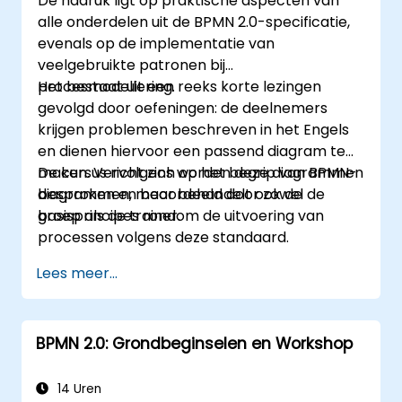
De nadruk ligt op praktische aspecten van
alle onderdelen uit de BPMN 2.0-specificatie,
evenals op de implementatie van
veelgebruikte patronen bij
procesmodellering.
Het bestaat uit een reeks korte lezingen
gevolgd door oefeningen: de deelnemers
krijgen problemen beschreven in het Engels
en dienen hiervoor een passend diagram te
maken. Vervolgens worden deze diagrammen
De cursus richt zich op het begrip van BPMN-
besproken en beoordeeld door zowel de
diagrammen, maar behandelt ook de
groep als de trainer.
basisprincipes rondom de uitvoering van
processen volgens deze standaard.
Lees meer...
BPMN 2.0: Grondbeginselen en Workshop
14 Uren