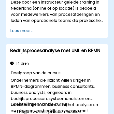
Deze door een instructeur geleide training in
Nederland (online of op locatie) is bedoeld
voor medewerkers van procesafdelingen en
leden van operationele teams die praktische
technieken willen beheersen om processen
Lees meer...
te verbeteren, gebaseerd op Six Sigma-
principes en BPMN 2.0-modellering.
Bedrijfsprocesanalyse met UML en BPMN
14 Uren
Doelgroep van de cursus:
Ondernemers die inzicht willen krijgen in
BPMN-diagrammen, business consultants,
business analysts, engineers in
bedrijfsprocessen, systeemanalisten en
Doelstellingen van de cursus:
iedereen die betrokken is bij het analyseren
en plannen van bedrijfsprocessen met
Hoge kwaliteit procesmodellen