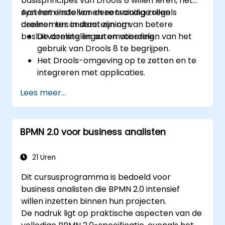
basisprincipes van Drools 8 willen leren, het
systeem instellen en eenvoudige regels
Aan het einde van deze training zullen
creëren ter ondersteuning van betere
deelnemers in staat zijn om:
besluitvorming en automatisering.
De doelstellingen en voordelen van het
gebruik van Drools 8 te begrijpen.
Het Drools-omgeving op te zetten en te
integreren met applicaties.
Eenvoudige bedrijfsregels te creëren,
Lees meer...
testen en implementeren.
Drools Workbench te gebruiken voor
regelbeheer en besluittabellen.
BPMN 2.0 voor business analisten
Drools toe te passen in reële scenario’s
om beslissingen te automatiseren.
21 Uren
Dit cursusprogramma is bedoeld voor
business analisten die BPMN 2.0 intensief
willen inzetten binnen hun projecten.
De nadruk ligt op praktische aspecten van de