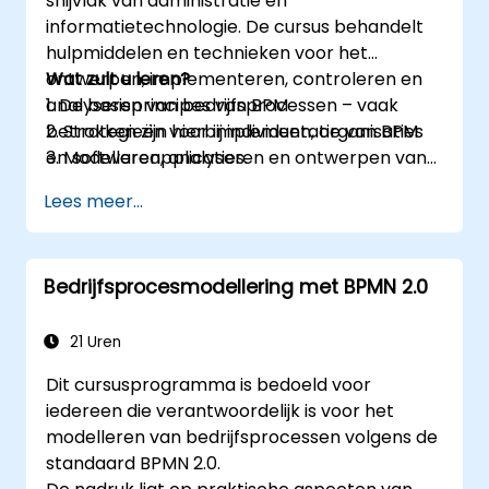
snijvlak van administratie en
informatietechnologie. De cursus behandelt
hulpmiddelen en technieken voor het
ontwerpen, implementeren, controleren en
Wat zult u leren?
analyseren van bedrijfsprocessen – vaak
1. De basisprincipes van BPM
betrokken zijn hierbij individuen, organisaties
2. Strategieën voor implementatie van BPM
en softwareapplicaties.
3. Modelleren, analyseren en ontwerpen van
De cursus omvat praktische opdrachten.
processen
Lees meer...
Tijdens theorielessen worden onderwerpen
4. Governance en bedrijfsstrategieën
behandeld, die vervolgens in de vorm van
5. Het modelleren van processen met behulp
oefeningen worden toegepast.
van BPMN
Bedrijfsprocesmodellering met BPMN 2.0
6. Bedrijfsregels
21 Uren
Dit cursusprogramma is bedoeld voor
iedereen die verantwoordelijk is voor het
modelleren van bedrijfsprocessen volgens de
standaard BPMN 2.0.