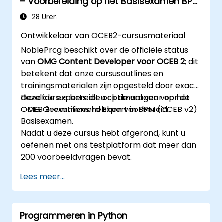
– Voorbereiding op het Basisexamen BPM
om JMS-applicaties te implementeren en
2
te beheren.
28 Uren
JBoss AS beheren met behulp van Java
Ontwikkelaar van OCEB2-cursusmateriaal
Management Extension en het
NobleProg beschikt over de officiële status
Administratieconsole.
van
OMG Content Developer voor OCEB 2
; dit
JBoss Drools toepassen voor het beheer
betekent dat onze cursusoutlines en
van zakelijke regels, en de Guvnor-tool
trainingsmaterialen zijn opgesteld door exact
gebruiken voor ontwikkeling en testen
dezelfde experts die ook de vragen voor de
Deze cursus bereidt u optimaal voor op het
ervan.
OCEB 2-examens hebben voorbereid.
OMG Gecertificeerd Expert in BPM (OCEB v2)
Basisexamen.
Nadat u deze cursus hebt afgerond, kunt u
oefenen met ons testplatform dat meer dan
200 voorbeeldvragen bevat.
Lees meer...
Programmeren in Python