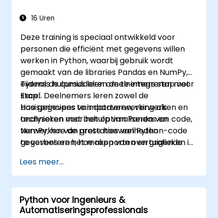
16 Uren
Deze training is speciaal ontwikkeld voor
personen die efficiënt met gegevens willen
werken in Python, waarbij gebruik wordt
gemaakt van de libraries Pandas en NumPy,
evenals hulpmiddelen om te integreren met
Tijdens de cursus leren deelnemers stap voor
Excel. Deelnemers leren zowel de
stap:
basisprincipes van dataverwerking als
Hoe gegevens te importeren, verwerken en
technieken voor het optimaliseren van code,
analyseren met behulp van Pandas en
verwerken van grote hoeveelheden
NumPy; hoe de prestaties van Python-code
gegevens en het maken van overtuigende
te verbeteren; hoe rapporten en grafieken in
rapporten en visualisaties.
Excel automatisch te genereren; en hoe
Lees meer...
verschillende databronnen te combineren in
één samenhangend analytisch proces.
Python voor Ingenieurs &
Automatiseringsprofessionals