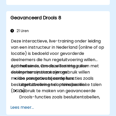
onderhouden met behulp van Drools
Workbench.
Geavanceerd Drools 8
Samenwerken met technische teams bij
de implementatie en verfijning van
bedrijfsregels.
21 Uren
Best practices toepassen voor
Deze interactieve, live-training onder leiding
optimalisatie en levenscyclusbeheer van
van een instructeur in Nederland (online of op
regels.
locatie) is bedoeld voor gevorderde
deelnemers die hun regeluitvoering willen
optimaliseren, Drools willen integreren met
Aan het einde van deze training zullen
enterprise-systemen en gebruik willen
deelnemers in staat zijn om:
maken van geavanceerde functies zoals
De prestaties bij complexe
besluitentabellen en domeinspecifieke talen
regeluitvoering te optimaliseren.
(DSL’s).
Gebruik te maken van geavanceerde
Drools-functies zoals besluitentabellen,
DSL’s en regelsjablonen.
Lees meer...
Drools naadloos te integreren met
enterprise-applicaties en externe