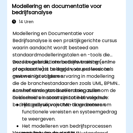
Modellering en documentatie voor
Het benutten van geavanceerde functies
bedrijfsanalyse
van de Drools Workbench voor
regelbeheer.
14 Uren
Het integreren van Drools met externe
Modellering en Documentatie voor
databronnen en systemen.
Bedrijfsanalyse is een praktijkgerichte cursus
waarin aandacht wordt besteed aan
standaardmodelleringstalen en -tools die
worden gebruikt om bedrijfsvereisten en -
Deze begeleide, interactieve training (online
processen vast te leggen, visueel weer te
of op locatie) is bedoeld voor professionals
geven en te valideren.
met weinig tot geen ervaring in modellering
die de branchestandaarden zoals UML, BPMN
en wireframingtools willen toepassen om de
Aan het einde van deze training zullen
helderheid en communicatie binnen hun
deelnemers in staat zijn tot het volgende:
bedrijfsanalyseprojecten te verbeteren.
Het gebruik van UML-diagrammen om
functionele vereisten en systeemgedrag
te weergeven.
Het modelleren van bedrijfsprocessen