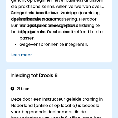
gericht op beginner-level business analisten
die praktische kennis willen verwerven over
het gebruik van Celonis voor procesmining,
Aan het einde van deze training zijn
optimalisatie en automatisering. Hierdoor
deelnemers in staat om:
kunnen zij efficiëntie vergroten en de
De basisprincipes van procesmining te
bedrijfsresultaten verbeteren.
begrijpen en Celonis doeltreffend toe te
passen.
Gegevensbronnen te integreren,
processen te ontdekken en visueel weer
Lees meer...
te geven.
Processen te analyseren aan de hand van
KPI’s en benchmarks.
Inleiding tot Drools 8
Workflows te automatiseren en Celonis
Action Engine in te zetten voor
taakautomatisering.
21 Uren
Eigen dashboarden en rapporten te
Deze door een instructeur geleide training in
maken en aan te passen voor real-time
Nederland (online of op locatie) is bedoeld
monitoring.
voor beginnende deelnemers die de