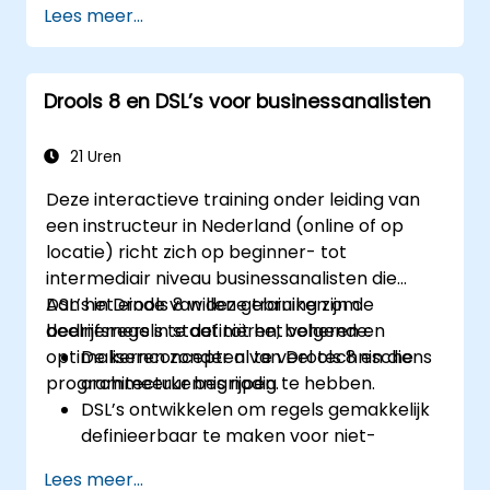
Lees meer...
workflows met behulp van jBPM.
Het integreren van Drools-regels in jBPM-
processen voor dynamische
Drools 8 en DSL’s voor businessanalisten
besluitvorming.
Het optimaliseren en oplossen van
problemen bij regelgedreven workflows.
21 Uren
Deze interactieve training onder leiding van
een instructeur in Nederland (online of op
locatie) richt zich op beginner- tot
intermediair niveau businessanalisten die
DSL’s in Drools 8 willen gebruiken om
Aan het einde van deze training zijn de
bedrijfsregels te definiëren, beheren en
deelnemers in staat tot het volgende:
optimaliseren zonder al te veel technische
De kernconcepten van Drools 8 en diens
programmeerkennis nodig te hebben.
architectuur begrijpen.
DSL’s ontwikkelen om regels gemakkelijk
definieerbaar te maken voor niet-
technische gebruikers.
Lees meer...
Regels effectief beheren, testen en