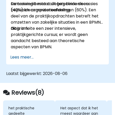
samenwerkt met collega’s binnen een
De training bestaat uit begeleide discussies
bepaalde organisatieafdeling.
(40%) en computeroefeningen (60%). Een
deel van de praktijkopdrachten betreft het
omzetten van zakelijke situaties in een BPMN-
diagram.
Dit is in feite een zeer intensieve,
praktijkgerichte cursus; er wordt geen
aandacht besteed aan theoretische
aspecten van BPMN.
Lees meer...
Laatst bijgewerkt:
2026-08-06
Reviews(8)
het praktische
Het aspect dat ik het
Wat ik
gedeelte
meest waardeer aan
waard