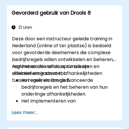
systemen.
Gevorderd gebruik van Drools 8
Robuuste versiebeheer- en
samenwerkingsmechanismen voor
regelontwikkeling te implementeren.
21 Uren
Scalable Drools-oplossingen te
Deze door een instructeur geleide training in
ontwerpen en in te zetten die voldoen
Nederland (online of ter plaatse) is bedoeld
aan de behoeften van het bedrijf.
voor gevorderde deelnemers die complexe
bedrijfsregels willen ontwikkelen en beheren,
reglenexecutie willen optimaliseren en
Aan het einde van deze cursus zijn
effectief omgaan met afhankelijkheden
deelnemers in staat tot:
tussen regels via Drools 8.
Het creëren van geavanceerde
bedrijfsregels en het beheren van hun
onderlinge afhankelijkheden.
Het implementeren van
besluitvormingslogica met behulp van
Lees meer...
regelgroepen en -agenda’s in Drools.
Het optimaliseren van de prestaties bij
het uitvoeren van regels binnen Drools.