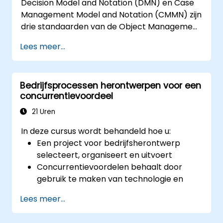
Decision Model and Notation (DMN) en Case
Management Model and Notation (CMMN) zijn
drie standaarden van de Object Management
Group (OMG) die bedoeld zijn voor het
Lees meer...
modelleren van processen, beslissingen en
casusgerelateerde werkstromen. Deze cursus
biedt een inleiding op al deze standaarden en
Bedrijfsprocessen herontwerpen voor een
legt uit wanneer je welke moet toepassen.
concurrentievoordeel
21 Uren
In deze cursus wordt behandeld hoe u:
Een project voor bedrijfsherontwerp
selecteert, organiseert en uitvoert
Concurrentievoordelen behaalt door
gebruik te maken van technologie en
UML-hulpmiddelen
Lees meer...
De klanttevredenheid maximaliseert door
het procesontwerp af te stemmen op de