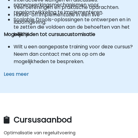
samenwerkingsmechanismen voor
Veel oefeningen en praktische opdrachten.
regelontwikkeling te implementeren.
Hands-on implementatie in een live-
Scalable Drools-oplossingen te ontwerpen en in
labomgeving.
te zetten die voldoen aan de behoeften van het
Mogelijkheden tot cursuscustomisatie
bedrijf.
Wilt u een aangepaste training voor deze cursus?
Neem dan contact met ons op om de
mogelijkheden te bespreken.
Lees meer
Cursusaanbod
Optimalisatie van regeluitvoering