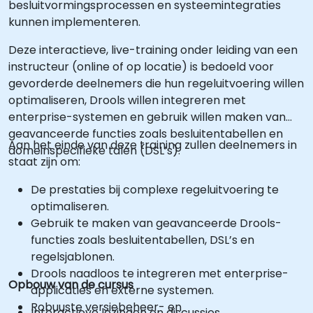
besluitvormingsprocessen en systeemintegraties
kunnen implementeren.
Deze interactieve, live-training onder leiding van een
instructeur (online of op locatie) is bedoeld voor
gevorderde deelnemers die hun regeluitvoering willen
optimaliseren, Drools willen integreren met
enterprise-systemen en gebruik willen maken van
geavanceerde functies zoals besluitentabellen en
Aan het einde van deze training zullen deelnemers in
domeinspecifieke talen (DSL’s).
staat zijn om:
De prestaties bij complexe regeluitvoering te
optimaliseren.
Gebruik te maken van geavanceerde Drools-
functies zoals besluitentabellen, DSL’s en
regelsjablonen.
Drools naadloos te integreren met enterprise-
Opbouw van de cursus
applicaties en externe systemen.
Robuuste versiebeheer- en
Interactieve lezingen en discussies.