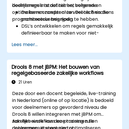
bedrijfsregels te definiëren, beheren en
deelnemers in staat tot het volgende:
optimaliseren zonder al te veel technische
De kernconcepten van Drools 8 en diens
programmeerkennis nodig te hebben.
architectuur begrijpen.
DSL’s ontwikkelen om regels gemakkelijk
definieerbaar te maken voor niet-
technische gebruikers.
Lees meer...
Regels effectief beheren, testen en
onderhouden met behulp van Drools
Workbench.
Drools 8 met jBPM: Het bouwen van
Samenwerken met technische teams bij
regelgebaseerde zakelijke workflows
de implementatie en verfijning van
bedrijfsregels.
21 Uren
Best practices toepassen voor
Deze door een docent begeleide, live-training
optimalisatie en levenscyclusbeheer van
in Nederland (online of op locatie) is bedoeld
regels.
voor deelnemers op gevorderd niveau die
Drools 8 willen integreren met jBPM om
zakelijke workflows en processen te
Aan het einde van deze training zullen
ontwerpen, uitvoeren en optimaliseren.
deelnemers in staat zijn tot: