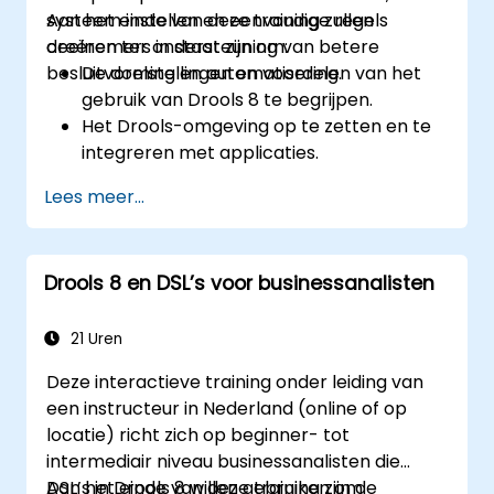
systeem instellen en eenvoudige regels
Aan het einde van deze training zullen
creëren ter ondersteuning van betere
deelnemers in staat zijn om:
besluitvorming en automatisering.
De doelstellingen en voordelen van het
gebruik van Drools 8 te begrijpen.
Het Drools-omgeving op te zetten en te
integreren met applicaties.
Eenvoudige bedrijfsregels te creëren,
Lees meer...
testen en implementeren.
Drools Workbench te gebruiken voor
regelbeheer en besluittabellen.
Drools 8 en DSL’s voor businessanalisten
Drools toe te passen in reële scenario’s
om beslissingen te automatiseren.
21 Uren
Deze interactieve training onder leiding van
een instructeur in Nederland (online of op
locatie) richt zich op beginner- tot
intermediair niveau businessanalisten die
DSL’s in Drools 8 willen gebruiken om
Aan het einde van deze training zijn de