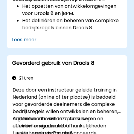
Het opzetten van ontwikkelomgevingen
voor Drools 8 en jBPM.
Het definiëren en beheren van complexe
bedrijfsregels binnen Drools 8.
Het ontwerpen en uitvoeren van
Lees meer...
workflows met behulp van jBPM.
Het integreren van Drools-regels in jBPM-
processen voor dynamische
Gevorderd gebruik van Drools 8
besluitvorming.
Het optimaliseren en oplossen van
problemen bij regelgedreven workflows.
21 Uren
Deze door een instructeur geleide training in
Nederland (online of ter plaatse) is bedoeld
voor gevorderde deelnemers die complexe
bedrijfsregels willen ontwikkelen en beheren,
reglenexecutie willen optimaliseren en
Aan het einde van deze cursus zijn
effectief omgaan met afhankelijkheden
deelnemers in staat tot:
tussen regels via Drools 8.
Het creëren van geavanceerde