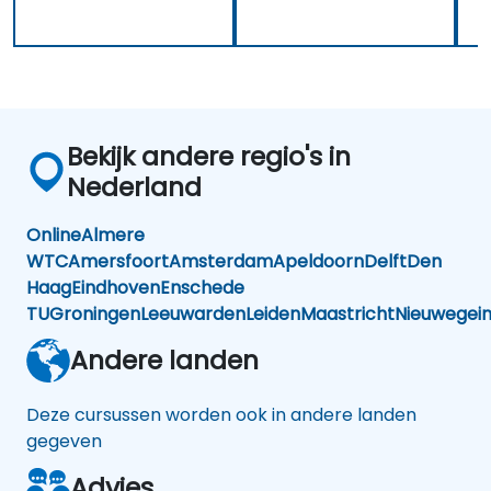
Bekijk andere regio's in
Nederland
Online
Almere
WTC
Amersfoort
Amsterdam
Apeldoorn
Delft
Den
Haag
Eindhoven
Enschede
TU
Groningen
Leeuwarden
Leiden
Maastricht
Nieuwegei
Andere landen
Deze cursussen worden ook in andere landen
gegeven
Advies