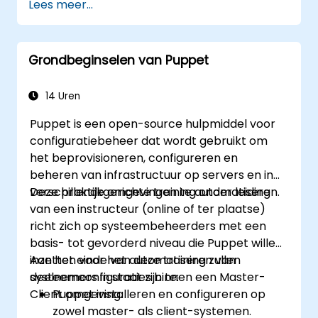
Lees meer...
configureren.
Grondbeginselen van Puppet
14 Uren
Puppet is een open-source hulpmiddel voor
configuratiebeheer dat wordt gebruikt om
het beprovisioneren, configureren en
beheren van infrastructuur op servers en in
verschillende omgevingen te automatiseren.
Deze praktijkgerichte training onder leiding
van een instructeur (online of ter plaatse)
richt zich op systeembeheerders met een
basis- tot gevorderd niveau die Puppet willen
inzetten voor het automatiseren van
Aan het einde van deze training zullen
systeemconfiguraties binnen een Master-
deelnemers in staat zijn te:
Client omgeving.
Puppet installeren en configureren op
zowel master- als client-systemen.