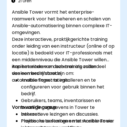
21 Uren
Ansible Tower vormt het enterprise-
raamwerk voor het beheren en schalen van
Ansible-automatisering binnen complexe IT-
omgevingen.
Deze interactieve, praktijkgerichte training
onder leiding van een instructeur (online of op
locatie) is bedoeld voor IT-professionals met
een middenniveau die Ansible Tower willen
implementeren en beheren als onderdeel
Aan het einde van deze training zullen
van een bedrijfsbrede
deelnemers in staat zijn om:
automatiseringsstrategie.
Ansible Tower te installeren en te
configureren voor gebruik binnen het
bedrijf.
Gebruikers, teams, inventarissen en
Vorm van de cursus
beveiligingsgegevens in Tower te
beheren.
Interactieve lezingen en discussies.
Playbooks te starten en te monitoren via
Praktische oefeningen met Ansible Tower