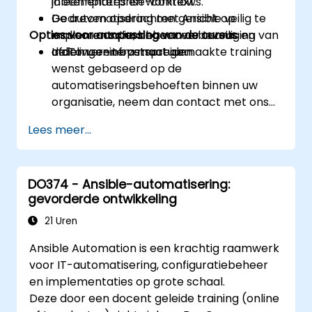
jobtemplates en workflows.
in een enterprise-context.
De automatisering met Ansible veilig te
Gedreven opdrachten gericht op
Opties voor aanpassing van de cursus
maken en schaalbaar over teams en
implementatie, beheer en beveiliging van
afdelingen te verspreiden.
de Tower-infrastructuur.
Indien u een op maat gemaakte training
wenst gebaseerd op de
automatiseringsbehoeften binnen uw
organisatie, neem dan contact met ons
op om dit te regelen.
Lees meer...
DO374 - Ansible-automatisering:
gevorderde ontwikkeling
21 Uren
Ansible Automation is een krachtig raamwerk
voor IT-automatisering, configuratiebeheer
en implementaties op grote schaal.
Deze door een docent geleide training (online