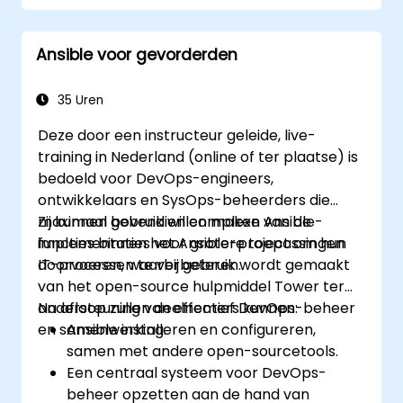
inventarisbeheer en configuratiegebaseerd
op variabelen. De cursus behandelt onder
Ansible voor gevorderden
andere correcte YAML-syntaxis,
voorwaardelijke logica, encryptie via Vault en
strategieën voor het geleidelijk doorvoeren
35 Uren
van updates. Zo kunnen professionals hun
Deze door een instructeur geleide, live-
implementatieprocessen standaardiseren en
training in Nederland (online of ter plaatse) is
ongewenste configuratieafwijkingen
bedoeld voor DevOps-engineers,
voorkomen in complexe serveromgevingen.
ontwikkelaars en SysOps-beheerders die
maximaal gebruik willen maken van de
Zij kunnen bovendien complexe Ansible-
functies binnen het Ansible-project om hun
implementaties voor grotere toepassingen
IT-processen te verbeteren.
doorvoeren, waarbij gebruik wordt gemaakt
van het open-source hulpmiddel Tower ter
ondersteuning van effectief DevOps-beheer
Na afloop zullen deelnemers kunnen:
en samenwerking.
Ansible installeren en configureren,
samen met andere open-sourcetools.
Een centraal systeem voor DevOps-
beheer opzetten aan de hand van