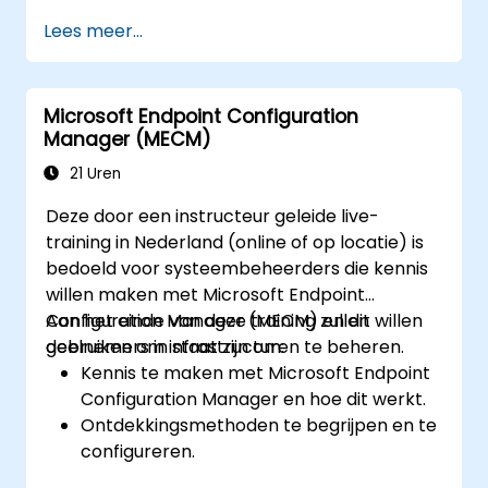
Lees meer...
Microsoft Endpoint Configuration
Manager (MECM)
21 Uren
Deze door een instructeur geleide live-
training in Nederland (online of op locatie) is
bedoeld voor systeembeheerders die kennis
willen maken met Microsoft Endpoint
Configuration Manager (MECM) en dit willen
Aan het einde van deze training zullen
gebruiken om infrastructuren te beheren.
deelnemers in staat zijn om:
Kennis te maken met Microsoft Endpoint
Configuration Manager en hoe dit werkt.
Ontdekkingsmethoden te begrijpen en te
configureren.
MECM-clientbeleidsregels te