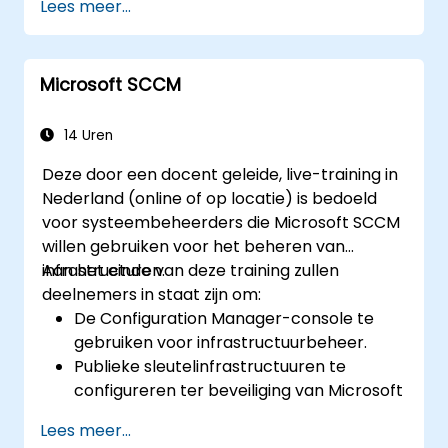
Lees meer...
aanmaken, ordenen en beheren van
repositories.
Veranderingen in de infrastructuur volgen
Microsoft SCCM
met behulp van de rapportage- en
monitoringfuncties van Foreman.
14 Uren
Deze door een docent geleide, live-training in
Nederland (online of op locatie) is bedoeld
voor systeembeheerders die Microsoft SCCM
willen gebruiken voor het beheren van
infrastructuren.
Aan het einde van deze training zullen
deelnemers in staat zijn om:
De Configuration Manager-console te
gebruiken voor infrastructuurbeheer.
Publieke sleutelinfrastructuuren te
configureren ter beveiliging van Microsoft
SCCM.
Lees meer...
Geavanceerde applicatieimplementaties