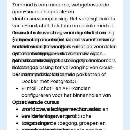
Zammad is een moderne, webgebaseerde
open-source helpdesk- en
klantenserviceoplossing. Het verenigt tickets
van e-mail, chat, telefoon en sociale media in
één centrale wachtrij, waardoor het een
Deze door een instructeur begeleide training
zelfgehoste alternatief vormt voor Zendesk,
(online of op locatie) is bedoeld voor ervaren
Freshdesk en ServiceNow – met de voordelen
ondersteuningsmanagers en
dat alle klantgegevens binnen uw eigen
systeembeheerders die Zammad willen
infrastructuur blijven.
gebruiken als zelfgehoste, controleerbare
Aan het einde van de training zijn deelnemers
ticketingoplossing ter vervanging van cloud-
in staat tot:
based helpdeskplatforms.
Zammad installeren via pakketten of
Docker met PostgreSQL.
E-mail-, chat- en API-kanalen
configureren voor het binnenhalen van
Opzet van de cursus
tickets.
Workflows, escalatiemechanismen en
Interactieve lezingen en discussies.
SLA-timers ontwerpen.
Veel oefeningen en praktische
Rolgebaseerde toegang, groepen en
toepassingen.