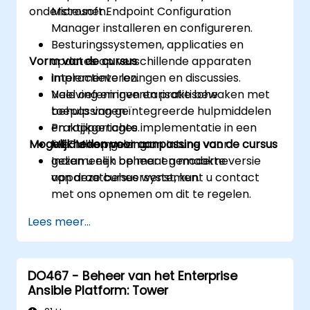
ondersteunen.
Microsoft Endpoint Configuration
Manager installeren en configureren.
Besturingssystemen, applicaties en
Vorm van de cursus
updates op verschillende apparaten
implementeren.
Interactieve lezingen en discussies.
Naleving en inventarisatie bewaken met
Veel oefeningen en praktische
behulp van geïntegreerde hulpmiddelen
toepassingen.
en rapportages.
Praktijkgerichte implementatie in een
Mogelijkheden voor aanpassing van de cursus
MECM koppelen aan Intune voor
live-labomgeving.
gezamenlijk beheer en moderne
Indien u een op maat gemaakte versie
apparaatbeheersystemen.
van deze cursus wenst, kunt u contact
met ons opnemen om dit te regelen.
Lees meer...
DO467 - Beheer van het Enterprise
Ansible Platform: Tower