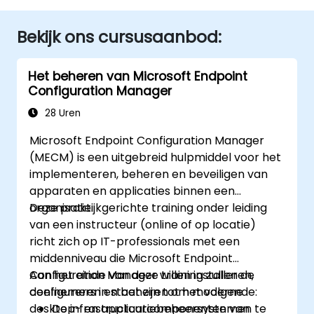
Bekijk ons cursusaanbod:
Het beheren van Microsoft Endpoint
Configuration Manager
28 Uren
Microsoft Endpoint Configuration Manager
(MECM) is een uitgebreid hulpmiddel voor het
implementeren, beheren en beveiligen van
apparaten en applicaties binnen een
organisatie.
Deze praktijkgerichte training onder leiding
van een instructeur (online of op locatie)
richt zich op IT-professionals met een
middenniveau die Microsoft Endpoint
Configuration Manager willen installeren,
Aan het einde van deze training zullen de
configureren en beheren om moderne
deelnemers in staat zijn tot het volgende:
desktop- en applicatiebeheersystemen te
De infrastructuurcomponenten van