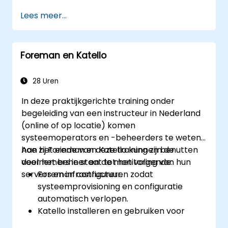
Ansible-functionaliteiten.
Lees meer...
Gebruikmaken van
automatiseringshulpmiddelen en
geavanceerde Ansible-resources om een
Foreman en Katello
CI/CD-aanpak te realiseren.
Betere beheersmethoden toepassen
met behulp van Ansible’s
28 Uren
samenwerkingstools voor groter aantal
In deze praktijkgerichte training onder
medewerkers.
begeleiding van een instructeur in Nederland
DevOps-taken binnen de organisatie
(online of op locatie) komen
verbeteren en optimaliseren.
systeemoperators en -beheerders te weten
Ansible koppelen aan externe platformen
hoe zij Foreman en Katello kunnen benutten
Aan het einde van deze training zijn de
en andere Ansible-hulpmiddelen effectief
voor het beheer en de monitoring van hun
deelnemers in staat tot het volgende:
benutten.
servers en infrastructuur.
Foreman configureren zodat
systeemprovisioning en configuratie
automatisch verlopen.
Katello installeren en gebruiken voor
inhoudsbeheer, waaronder het