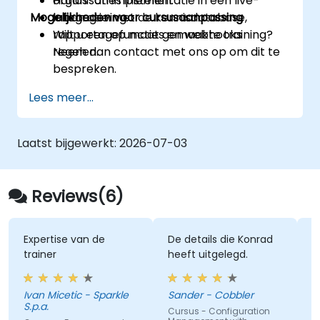
organisaties instellen.
Hands-on implementatie in een live-
Mogelijkheden voor cursusaanpassing
Integratie met de kennisdatabase,
labomgeving.
rapportagefuncties en webhooks
Wilt u een op maat gemaakte training?
regelen.
Neem dan contact met ons op om dit te
bespreken.
Lees meer...
Laatst bijgewerkt:
2026-07-03
Reviews(6)
Expertise van de
De details die Konrad
G
trainer
heeft uitgelegd.
p
o
Ivan Micetic - Sparkle
Sander - Cobbler
S.p.a.
R
Cursus - Configuration