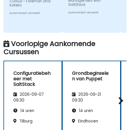
G
Management with
Cursus - Foreman and
SaltStack
T
Katello
C
Automatisch vertaald
Automatisch vertaald
A
Au
Voorlopige Aankomende
Cursussen
Configuratiebeh
Grondbeginsele
eer met
n van Puppet
SaltStack
2026-09-07
2026-09-21
09:30
09:30
14 uren
14 uren
Tilburg
Eindhoven