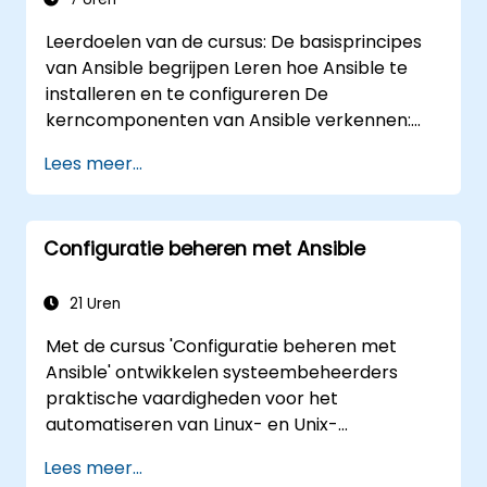
Leerdoelen van de cursus: De basisprincipes
van Ansible begrijpen Leren hoe Ansible te
installeren en te configureren De
kerncomponenten van Ansible verkennen:
Playbooks, modules en Inventory
Lees meer...
Automatiseringsopdrachten implementeren
met behulp van Ansible Ansible Playbooks
uitvoeren om externe servers te beheren en
Configuratie beheren met Ansible
te automatiseren
21 Uren
Met de cursus 'Configuratie beheren met
Ansible' ontwikkelen systeembeheerders
praktische vaardigheden voor het
automatiseren van Linux- en Unix-
infrastructuur. U leert de basisprincipes
Lees meer...
achter Ansible-playbooks, rollen,