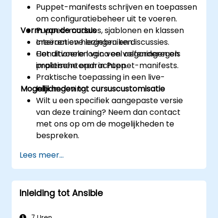
Puppet-manifests schrijven en toepassen
om configuratiebeheer uit te voeren.
Vorm van de cursus
Puppet-modules, sjablonen en klassen
creëren en hergebruiken.
Interactieve lezingen en discussies.
Conditionele logica en volgorderegels
Het uitvoeren van veel oefeningen en
implementeren in Puppet-manifests.
praktische opdrachten.
Praktische toepassing in een live-
Mogelijkheden tot cursuscustomisatie
labomgeving.
Wilt u een specifiek aangepaste versie
van deze training? Neem dan contact
met ons op om de mogelijkheden te
bespreken.
Lees meer...
Inleiding tot Ansible
7 Uren