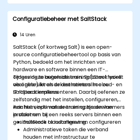
uit te voeren en fouten op te lossen.
Configuratiebeheer met SaltStack
14 Uren
SaltStack (of kortweg Salt) is een open-
source configuratiebeheertool op basis van
Python, bedoeld om het inrichten van
hardware en software binnen een IT-
omgeving te automatiseren. SaltStack wordt
Tijdens deze begeleide training (zowel fysiek
veel gebruikt als orkestratietool in cloud- en
als online) leren de deelnemers hoe ze
IT-operatiemilieus.
SaltStack implementeren. Daarbij oefenen ze
zelfstandig met het instellen, configureren,
inrichten, optimaliseren en oplossen van
Aan het einde van de training zijn deelnemers
problemen bij een reeks servers binnen een
in staat om te:
gesimuleerde cloudomgeving.
SaltStack te installeren en configureren
Administratieve taken die verband
houden met infrastructuur te