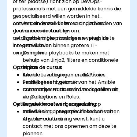
of ter plaatse) richt zich op DevOps-
professionals met een gemiddelde kennis die
gespecialiseerd willen worden in het
ontwerpen, ontwikkelen en onderhouden van
Aan het einde van deze training zullen
geavanceerde Ansible-
deelnemers in staat zijn om:
automatiseringsoplossingen, evenals de
Eigen Ansible-modules en -plug-ins te
integratie ervan binnen grotere IT-
ontwikkelen.
omgevingen.
Complexe playbooks te maken met
behulp van Jinja2, filters en conditionele
Opzet van de cursus
logica.
Ansible te integreren met API's en
Interactieve lezingen en discussies.
versiebeheersystemen.
Praktijkgericht gebruik van het Ansible
Content gestructureerd te organiseren
Automation Platform in voorbeelden uit
via Collections en Roles.
de praktijk.
Opties voor maatwerk aanpassing
Begeleide oefeningen gericht op
ontwikkeling, integratie en testen van
Indien u een op uw specifieke behoeften
Ansible-content.
afgestemde training wenst, kunt u
contact met ons opnemen om deze te
plannen.