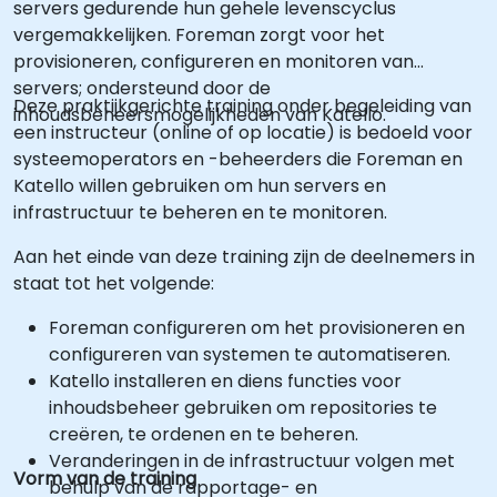
servers gedurende hun gehele levenscyclus
vergemakkelijken. Foreman zorgt voor het
provisioneren, configureren en monitoren van
servers; ondersteund door de
Deze praktijkgerichte training onder begeleiding van
inhoudsbeheersmogelijkheden van Katello.
een instructeur (online of op locatie) is bedoeld voor
systeemoperators en -beheerders die Foreman en
Katello willen gebruiken om hun servers en
infrastructuur te beheren en te monitoren.
Aan het einde van deze training zijn de deelnemers in
staat tot het volgende:
Foreman configureren om het provisioneren en
configureren van systemen te automatiseren.
Katello installeren en diens functies voor
inhoudsbeheer gebruiken om repositories te
creëren, te ordenen en te beheren.
Veranderingen in de infrastructuur volgen met
Vorm van de training
behulp van de rapportage- en