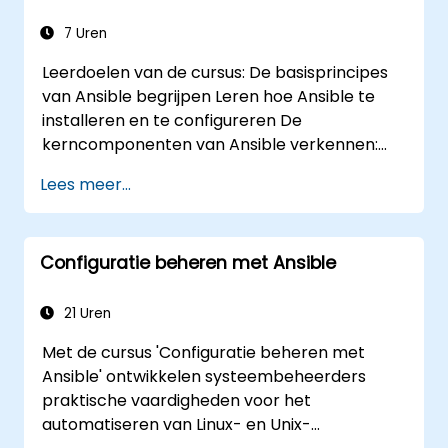
7 Uren
Leerdoelen van de cursus: De basisprincipes
van Ansible begrijpen Leren hoe Ansible te
installeren en te configureren De
kerncomponenten van Ansible verkennen:
Playbooks, modules en Inventory
Lees meer...
Automatiseringsopdrachten implementeren
met behulp van Ansible Ansible Playbooks
uitvoeren om externe servers te beheren en
Configuratie beheren met Ansible
te automatiseren
21 Uren
Met de cursus 'Configuratie beheren met
Ansible' ontwikkelen systeembeheerders
praktische vaardigheden voor het
automatiseren van Linux- en Unix-