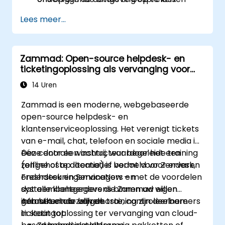
Lees meer...
Zammad: Open-source helpdesk- en
ticketingoplossing als vervanging voor
Zendesk en Freshdesk
14 Uren
Zammad is een moderne, webgebaseerde
open-source helpdesk- en
klantenserviceoplossing. Het verenigt tickets
van e-mail, chat, telefoon en sociale media in
één centrale wachtrij, waardoor het een
Deze door een instructeur begeleide training
zelfgehoste alternatief vormt voor Zendesk,
(online of op locatie) is bedoeld voor ervaren
Freshdesk en ServiceNow – met de voordelen
ondersteuningsmanagers en
dat alle klantgegevens binnen uw eigen
systeembeheerders die Zammad willen
infrastructuur blijven.
gebruiken als zelfgehoste, controleerbare
Aan het einde van de training zijn deelnemers
ticketingoplossing ter vervanging van cloud-
in staat tot: