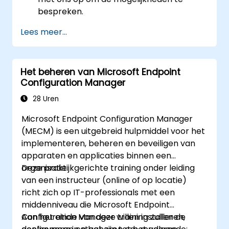
bespreken.
Lees meer...
Het beheren van Microsoft Endpoint
Configuration Manager
28 Uren
Microsoft Endpoint Configuration Manager
(MECM) is een uitgebreid hulpmiddel voor het
implementeren, beheren en beveiligen van
apparaten en applicaties binnen een
organisatie.
Deze praktijkgerichte training onder leiding
van een instructeur (online of op locatie)
richt zich op IT-professionals met een
middenniveau die Microsoft Endpoint
Configuration Manager willen installeren,
Aan het einde van deze training zullen de