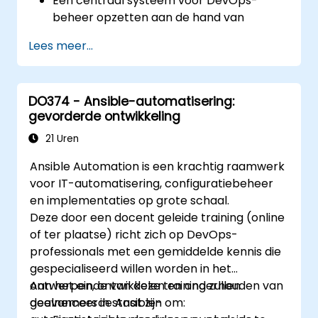
Een centraal systeem voor DevOps-
beheer opzetten aan de hand van
Ansible-functionaliteiten.
Lees meer...
Gebruikmaken van
automatiseringshulpmiddelen en
geavanceerde Ansible-resources om een
DO374 - Ansible-automatisering:
CI/CD-aanpak te realiseren.
gevorderde ontwikkeling
Betere beheersmethoden toepassen
met behulp van Ansible’s
21 Uren
samenwerkingstools voor groter aantal
Ansible Automation is een krachtig raamwerk
medewerkers.
voor IT-automatisering, configuratiebeheer
DevOps-taken binnen de organisatie
en implementaties op grote schaal.
verbeteren en optimaliseren.
Deze door een docent geleide training (online
Ansible koppelen aan externe platformen
of ter plaatse) richt zich op DevOps-
en andere Ansible-hulpmiddelen effectief
professionals met een gemiddelde kennis die
benutten.
gespecialiseerd willen worden in het
ontwerpen, ontwikkelen en onderhouden van
Aan het einde van deze training zullen
geavanceerde Ansible-
deelnemers in staat zijn om: