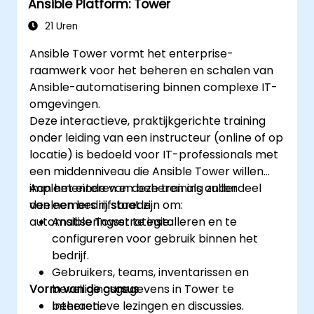
Ansible Platform: Tower
21 Uren
Ansible Tower vormt het enterprise-
raamwerk voor het beheren en schalen van
Ansible-automatisering binnen complexe IT-
omgevingen.
Deze interactieve, praktijkgerichte training
onder leiding van een instructeur (online of op
locatie) is bedoeld voor IT-professionals met
een middenniveau die Ansible Tower willen
implementeren en beheren als onderdeel
Aan het einde van deze training zullen
van een bedrijfsbrede
deelnemers in staat zijn om:
automatiseringsstrategie.
Ansible Tower te installeren en te
configureren voor gebruik binnen het
bedrijf.
Gebruikers, teams, inventarissen en
Vorm van de cursus
beveiligingsgegevens in Tower te
beheren.
Interactieve lezingen en discussies.