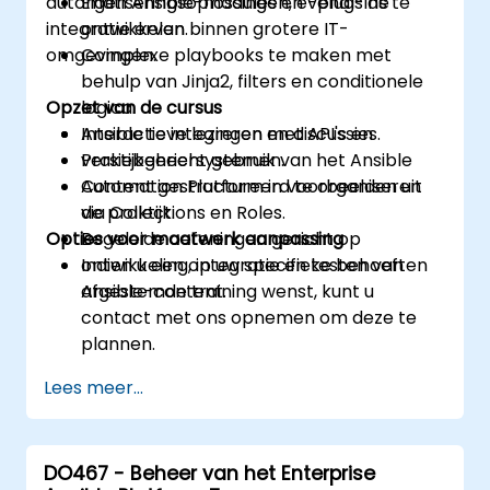
automatiseringsoplossingen, evenals de
Eigen Ansible-modules en -plug-ins te
integratie ervan binnen grotere IT-
ontwikkelen.
omgevingen.
Complexe playbooks te maken met
behulp van Jinja2, filters en conditionele
Opzet van de cursus
logica.
Ansible te integreren met API's en
Interactieve lezingen en discussies.
versiebeheersystemen.
Praktijkgericht gebruik van het Ansible
Content gestructureerd te organiseren
Automation Platform in voorbeelden uit
via Collections en Roles.
de praktijk.
Opties voor maatwerk aanpassing
Begeleide oefeningen gericht op
ontwikkeling, integratie en testen van
Indien u een op uw specifieke behoeften
Ansible-content.
afgestemde training wenst, kunt u
contact met ons opnemen om deze te
plannen.
Lees meer...
DO467 - Beheer van het Enterprise