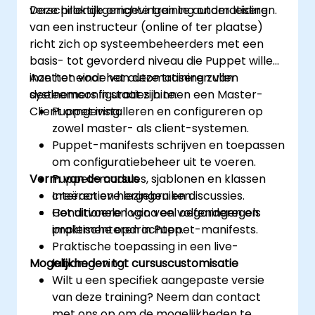
verschillende omgevingen te automatiseren.
Deze praktijkgerichte training onder leiding
van een instructeur (online of ter plaatse)
richt zich op systeembeheerders met een
basis- tot gevorderd niveau die Puppet willen
inzetten voor het automatiseren van
Aan het einde van deze training zullen
systeemconfiguraties binnen een Master-
deelnemers in staat zijn te:
Client omgeving.
Puppet installeren en configureren op
zowel master- als client-systemen.
Puppet-manifests schrijven en toepassen
om configuratiebeheer uit te voeren.
Vorm van de cursus
Puppet-modules, sjablonen en klassen
creëren en hergebruiken.
Interactieve lezingen en discussies.
Conditionele logica en volgorderegels
Het uitvoeren van veel oefeningen en
implementeren in Puppet-manifests.
praktische opdrachten.
Praktische toepassing in een live-
Mogelijkheden tot cursuscustomisatie
labomgeving.
Wilt u een specifiek aangepaste versie
van deze training? Neem dan contact
met ons op om de mogelijkheden te