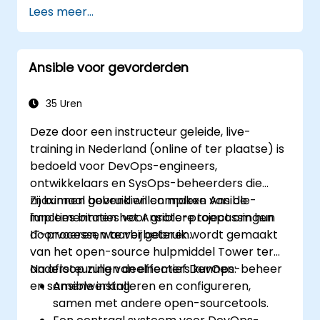
infrastructuur. U leert de basisprincipes
Lees meer...
achter Ansible-playbooks, rollen,
inventarisbeheer en configuratiegebaseerd
op variabelen. De cursus behandelt onder
Ansible voor gevorderden
andere correcte YAML-syntaxis,
voorwaardelijke logica, encryptie via Vault en
strategieën voor het geleidelijk doorvoeren
35 Uren
van updates. Zo kunnen professionals hun
Deze door een instructeur geleide, live-
implementatieprocessen standaardiseren en
training in Nederland (online of ter plaatse) is
ongewenste configuratieafwijkingen
bedoeld voor DevOps-engineers,
voorkomen in complexe serveromgevingen.
ontwikkelaars en SysOps-beheerders die
maximaal gebruik willen maken van de
Zij kunnen bovendien complexe Ansible-
functies binnen het Ansible-project om hun
implementaties voor grotere toepassingen
IT-processen te verbeteren.
doorvoeren, waarbij gebruik wordt gemaakt
van het open-source hulpmiddel Tower ter
ondersteuning van effectief DevOps-beheer
Na afloop zullen deelnemers kunnen:
en samenwerking.
Ansible installeren en configureren,
samen met andere open-sourcetools.