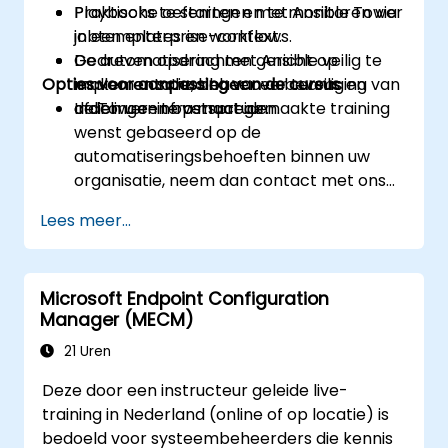
Playbooks te starten en te monitoren via
Praktische oefeningen met Ansible Tower
jobtemplates en workflows.
in een enterprise-context.
De automatisering met Ansible veilig te
Gedreven opdrachten gericht op
Opties voor aanpassing van de cursus
maken en schaalbaar over teams en
implementatie, beheer en beveiliging van
afdelingen te verspreiden.
de Tower-infrastructuur.
Indien u een op maat gemaakte training
wenst gebaseerd op de
automatiseringsbehoeften binnen uw
organisatie, neem dan contact met ons
op om dit te regelen.
Lees meer...
Microsoft Endpoint Configuration
Manager (MECM)
21 Uren
Deze door een instructeur geleide live-
training in Nederland (online of op locatie) is
bedoeld voor systeembeheerders die kennis