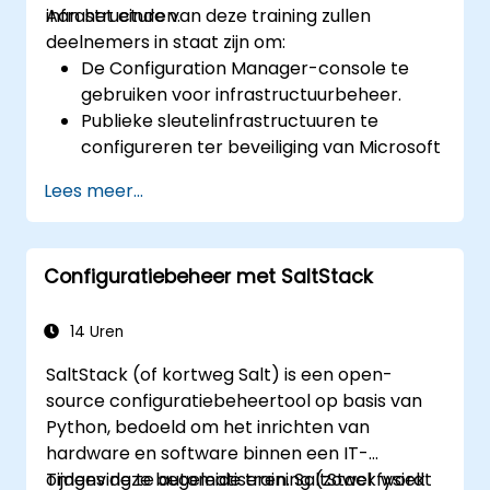
infrastructuren.
Aan het einde van deze training zullen
deelnemers in staat zijn om:
De Configuration Manager-console te
gebruiken voor infrastructuurbeheer.
Publieke sleutelinfrastructuuren te
configureren ter beveiliging van Microsoft
SCCM.
Lees meer...
Geavanceerde applicatieimplementaties
uit te voeren en fouten op te lossen.
Configuratiebeheer met SaltStack
14 Uren
SaltStack (of kortweg Salt) is een open-
source configuratiebeheertool op basis van
Python, bedoeld om het inrichten van
hardware en software binnen een IT-
omgeving te automatiseren. SaltStack wordt
Tijdens deze begeleide training (zowel fysiek