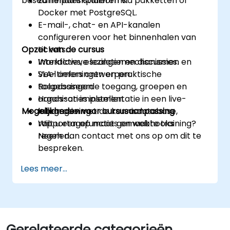
based helpdeskplatforms.
Zammad installeren via pakketten of
Docker met PostgreSQL.
E-mail-, chat- en API-kanalen
configureren voor het binnenhalen van
Opzet van de cursus
tickets.
Workflows, escalatiemechanismen en
Interactieve lezingen en discussies.
SLA-timers ontwerpen.
Veel oefeningen en praktische
Rolgebaseerde toegang, groepen en
toepassingen.
organisaties instellen.
Hands-on implementatie in een live-
Mogelijkheden voor cursusaanpassing
Integratie met de kennisdatabase,
labomgeving.
rapportagefuncties en webhooks
Wilt u een op maat gemaakte training?
regelen.
Neem dan contact met ons op om dit te
bespreken.
Lees meer...
Gerelateerde categorieën