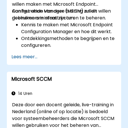
willen maken met Microsoft Endpoint
Configuration Manager (MECM) en dit willen
Aan het einde van deze training zullen
gebruiken om infrastructuren te beheren.
deelnemers in staat zijn om:
Kennis te maken met Microsoft Endpoint
Configuration Manager en hoe dit werkt.
Ontdekkingsmethoden te begrijpen en te
configureren.
MECM-clientbeleidsregels te
Lees meer...
configureren.
Microsoft SCCM
14 Uren
Deze door een docent geleide, live-training in
Nederland (online of op locatie) is bedoeld
voor systeembeheerders die Microsoft SCCM
willen gebruiken voor het beheren van