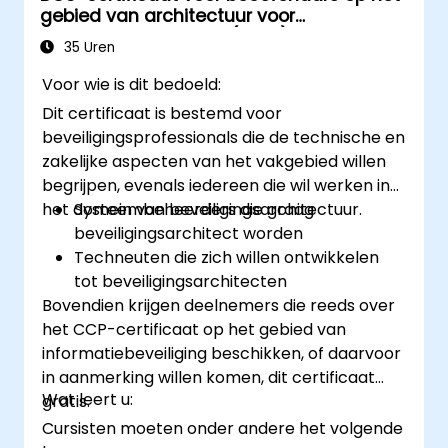
gebied van architectuur voor
informatiebeveiliging (CIAA)
35 Uren
Voor wie is dit bedoeld:
Dit certificaat is bestemd voor
beveiligingsprofessionals die de technische en
zakelijke aspecten van het vakgebied willen
begrijpen, evenals iedereen die wil werken in
het domein van beveiligingsarchitectuur.
Systeembeheerders die graag
beveiligingsarchitect worden
Techneuten die zich willen ontwikkelen
tot beveiligingsarchitecten
Bovendien krijgen deelnemers die reeds over
het CCP-certificaat op het gebied van
informatiebeveiliging beschikken, of daarvoor
in aanmerking willen komen, dit certificaat
Wat leert u:
gratis.
Cursisten moeten onder andere het volgende