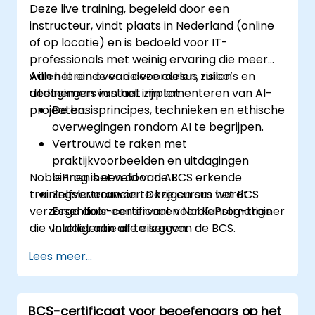
Deze live training, begeleid door een
instructeur, vindt plaats in Nederland (online
of op locatie) en is bedoeld voor IT-
professionals met weinig ervaring die meer
willen leren over de voordelen, risico’s en
Aan het einde van deze cursus zullen
uitdagingen van het implementeren van AI-
deelnemers in staat zijn tot:
projecten.
De basisprincipes, technieken en ethische
overwegingen rondom AI te begrijpen.
Vertrouwd te raken met
praktijkvoorbeelden en uitdagingen
NobleProg is een door de BCS erkende
binnen het veld van AI.
trainingsleverancier. Deze cursus wordt
Zelfvertrouwen te krijgen om het BCS
verzorgd door een ervaren NobleProg-trainer
Essentials-certificaat voor Kunstmatige
die voldoet aan alle eisen van de BCS.
Intelligentie af te leggen.
Een praktische aanpak te ontwikkelen
Lees meer...
voor implementatie van AI in hun
professionele werkomgeving.
BCS-certificaat voor beoefenaars op het