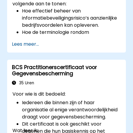
volgende aan te tonen:
Nieuwe architectuurontwerpen
ontwikkelen die geschikt zijn voor nieuwe
Hoe effectief beheer van
technologieën en zakelijke processen.
informatiebeveiligingsrisico’s aanzienlijke
Begeleiding bieden en advies geven over
bedrijfsvoordelen kan opleveren.
problemen rond informatiebeveiliging en
Hoe de terminologie rondom
architecturele kwesties.
informatiebeveiligingsrisicomanagement
Lees meer...
ICT-systemen veilig configureren
uit te leggen en optimaal toe te passen.
conform de goedgekeurde
Hoe dreigingen- en
beveiligingsarchitectuur.
kwetsbaarheidsanalyse,
BCS Practitionerscertificaat voor
bedrijfsimpactanalyses en risico-
Gegevensbescherming
assessments uit te voeren.
De principes achter beheersmaatregelen
35 Uren
en risicobehandeling.
Voor wie is dit bedoeld:
Hoe de resultaten op een manier te
Iedereen die binnen zijn of haar
presenteren die dient als basis voor een
organisatie al enige verantwoordelijkheid
plan ter behandeling van risico’s.
draagt voor gegevensbescherming.
Het toepassen van systemen voor
Dit certificaat is ook geschikt voor
informatieclassificatie.
Wat leer ik:
degenen die hun basiskennis op het