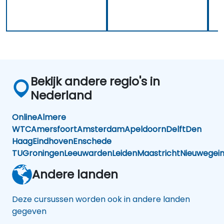
Bekijk andere regio's in
Nederland
Online
Almere
WTC
Amersfoort
Amsterdam
Apeldoorn
Delft
Den
Haag
Eindhoven
Enschede
TU
Groningen
Leeuwarden
Leiden
Maastricht
Nieuwegei
Andere landen
Deze cursussen worden ook in andere landen
gegeven