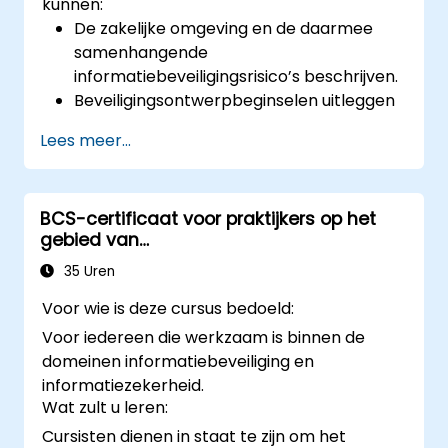
kunnen:
De zakelijke omgeving en de daarmee
samenhangende
informatiebeveiligingsrisico’s beschrijven.
Beveiligingsontwerpbeginselen uitleggen
en toepassen.
Lees meer...
Risico’s voor de informatiebeveiliging
identificeren die kunnen voortkomen uit
potentiële oplossingen.
BCS-certificaat voor praktijkers op het
Alternatieve architecturen of
gebied van
tegenmaatregelen ontwerpen om deze
informatiebeveiligingsrisicomanagement
risico’s te beperken.
35 Uren
(CIRM)
Controleren of de voorgestelde
Voor wie is deze cursus bedoeld:
architectuur en maatregelen voldoende
Voor iedereen die werkzaam is binnen de
zijn om de beveiligingsrisico’s te
domeinen informatiebeveiliging en
verminderen.
informatiezekerheid.
Gebruikmaken van gangbare
Wat zult u leren:
beveiligingstechnieken en -architecturen
Cursisten dienen in staat te zijn om het
om risico’s te mitigeren.