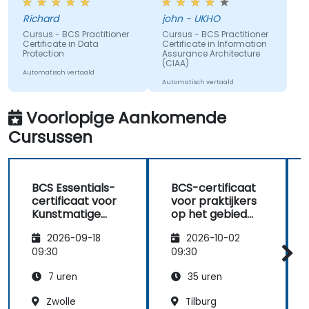
Organisaties voor te bereiden op het
geleid
kenmerk dat vaak
beheer en de verwerking van
Richard
john - UKHO
terugkeert in BCS-
persoonsgegevens in overeenstemming
Cursus - BCS Practitioner
Cursus - BCS Practitioner
cursussen en
Certificate in Data
Certificate in Information
met zowel de AVG als de Britse
examens. 2. Het vak
Protection
Assurance Architecture
(CIAA)
werd voorgesteld door
wetgeving.
Automatisch vertaald
PowerPoint-
Automatisch vertaald
presentaties vol tekst
- de BCS zou ten
Voorlopige Aankomende
minste enige
Cursussen
diagrammen en
andere visuele
hulpmiddelen moeten
bieden, gezien veel
BCS Essentials-
BCS-certificaat
mensen op zeer
certificaat voor
voor praktijkers
verschillende
Kunstmatige
op het gebied
manieren leren -
Intelligentie –
van
2026-09-18
2026-10-02
Voorbereiding
informatiebeveili
meer dan alleen tekst
gingsrisicomana
09:30
09:30
lezen.
gement (CIRM)
7 uren
35 uren
Zwolle
Tilburg