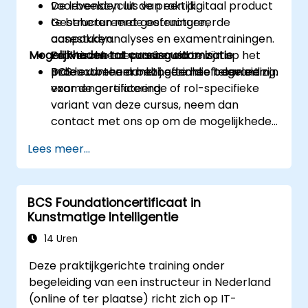
De levenscyclus van een digitaal product
voorbeelden uit de praktijk.
te beheren met gestructureerde
Gestructureerde oefeningen,
aanpakken.
casestudyanalyses en examentrainingen.
Mogelijkheden tot cursuscustomisatie
Zelfverzekerd voorbereid te zijn op het
Praktische toepassing van
BCS-examen dankzij gerichte begeleiding.
productbeheermethoden die relevant zijn
Indien uw team behoefte heeft aan een
voor de certificering.
examengerelateerde of rol-specifieke
variant van deze cursus, neem dan
contact met ons op om de mogelijkheden
te bespreken.
Lees meer...
BCS Foundationcertificaat in
Kunstmatige Intelligentie
14 Uren
Deze praktijkgerichte training onder
begeleiding van een instructeur in Nederland
(online of ter plaatse) richt zich op IT-