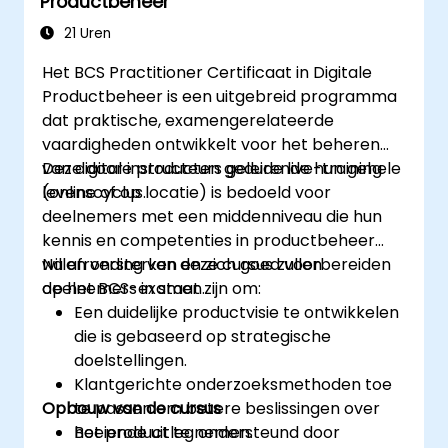
Productbeheer
21 Uren
Het BCS Practitioner Certificaat in Digitale
Productbeheer is een uitgebreid programma
dat praktische, examengerelateerde
vaardigheden ontwikkelt voor het beheren
van digitale producten gedurende hun gehele
Deze door instructeurs geleide live-training
levenscyclus.
(online of op locatie) is bedoeld voor
deelnemers met een middenniveau die hun
kennis en competenties in productbeheer
willen versterken en zich goed voorbereiden
Na afronding van deze cursus zullen
op het BCS-examen.
deelnemers in staat zijn om:
Een duidelijke productvisie te ontwikkelen
die is gebaseerd op strategische
doelstellingen.
Klantgerichte onderzoeksmethoden toe
Opbouw van de cursus
te passen om betere beslissingen over
het product te nemen.
Boeiende uitleg ondersteund door