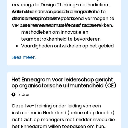
projectdoelen.
ervaring, die Design Thinking-methodieken
willen leren en toepassen om innovatie te
Aan het einde van deze training zullen
stimuleren, probleemoplossend vermogen te
deelnemers in staat zijn om:
verbeteren en teams effectief te betrekken.
Deelnemers uitrusten met tools en
methodieken om innovatie en
teambetrokkenheid te bevorderen.
Vaardigheden ontwikkelen op het gebied
van empathiemapping, ideeëngeneratie
Lees meer...
en prototyping bij het oplossen van
complexe problemen.
De principes van Design Thinking
Het Enneagram voor leiderschap gericht
toepassen in leiderschaps- en HR-
op organisatorische uitmuntendheid (OE)
contexten.
Een innovatieve cultuur binnen
7 Uren
technische teams bevorderen.
Deze live-training onder leiding van een
instructeur in Nederland (online of op locatie)
richt zich op managers met middenniveau die
het Enneagram willen toepassen om hun