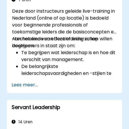
Deze door instructeurs geleide live-training in
Nederland (online of op locatie) is bedoeld
voor beginnende professionals of
toekomstige leiders die de basisconcepten en
-technieken van effectief leiderschap willen
Aan het einde van deze training zullen
begrijpen.
deelnemers in staat zijn om:
Te begrijpen wat leiderschap is en hoe dit
verschilt van management.
De belangrijkste
leiderschapsvaardigheden en -stijlen te
identificeren en te ontwikkelen.
Lees meer...
Zinvolle doelstellingen te stellen en deze
effectief over te brengen op anderen.
Vertrouwen op te bouwen en invloed uit
Servant Leadership
te oefenen door middel van effectieve
communicatie.
14 Uren