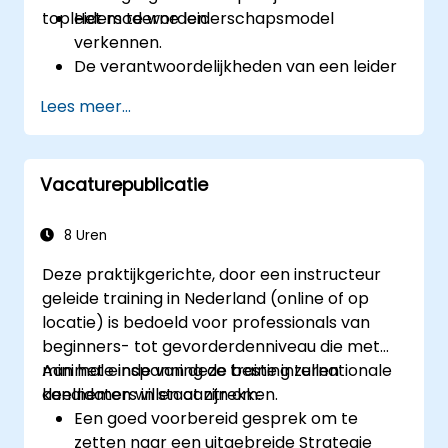
topleiders te worden.
Het moderne leiderschapsmodel
verkennen.
De verantwoordelijkheden van een leider
onderzoeken.
Lees meer...
Hun leiderschapsvaardigheden
verbeteren.
Een rolmodel worden voor anderen.
Vacaturepublicatie
8 Uren
Deze praktijkgerichte, door een instructeur
geleide training in Nederland (online of op
locatie) is bedoeld voor professionals van
beginners- tot gevorderdenniveau die met
minimale inspanning de beste internationale
Aan het einde van deze training zullen
kandidaten willen aantrekken.
deelnemers in staat zijn om:
Een goed voorbereid gesprek om te
zetten naar een uitgebreide Strategie