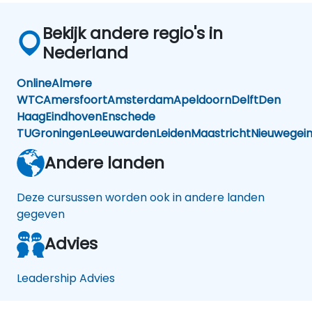
Bekijk andere regio's in
Nederland
Online
Almere
WTC
Amersfoort
Amsterdam
Apeldoorn
Delft
Den
Haag
Eindhoven
Enschede
TU
Groningen
Leeuwarden
Leiden
Maastricht
Nieuwegei
Andere landen
Deze cursussen worden ook in andere landen
gegeven
Advies
Leadership Advies