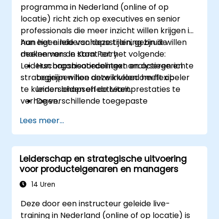
programma in Nederland (online of op
locatie) richt zich op executives en senior
professionals die meer inzicht willen krijgen in
hun eigen leiderschapsstijlen, gebruik willen
Aan het einde van deze training zijn de
maken van de Korn Ferry
deelnemers in staat tot het volgende:
Leiderschapsbeoordelingen en actiegerichte
Hun organisatiecontext analyseren en
strategieën willen ontwikkelen om flexibeler
begrijpen hoe deze invloed heeft op
te kunnen leiden en de teamprestaties te
leiderschapseffectiviteit.
verhogen.
De verschillende toegepaste
leiderschapsstijlen beoordelen evenals
Lees meer...
hun effecten.
Beoordelen in hoeverre
leiderschapsaanpakken de
Leiderschap en strategische uitvoering
betrokkenheid, dynamiek en prestaties
voor producteigenaren en managers
van teams beïnvloeden.
Gebruikmaken van feedback uit
14 Uren
leiderschapsbeoordelingen om sterke
Deze door een instructeur geleide live-
punten en groeimogelijkheden te
training in Nederland (online of op locatie) is
identificeren.