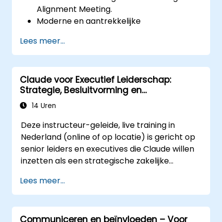
Alignment Meeting.
Moderne en aantrekkelijke
vacatureteksten te ontwerpen.
Lees meer...
Employer Branding- en EVP-strategieën
toe te passen.
Zowel één als meerdere vacatures te
Claude voor Executief Leiderschap:
publiceren.
Strategie, Besluitvorming en
Een op maat gemaakte lijst met
Concurrentievoordeel
potentiële kandidaten te ontvangen.
14 Uren
Deze instructeur-geleide, live training in
Nederland (online of op locatie) is gericht op
senior leiders en executives die Claude willen
inzetten als een strategische zakelijke
assistent om de besluitvorming te
Lees meer...
verbeteren, planning te versnellen en
concurrentievoordeel op te bouwen door AI-
ondersteund leiderschap.
Communiceren en beïnvloeden – Voor