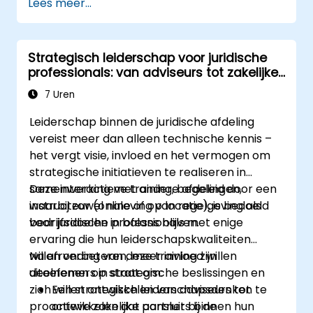
Lees meer...
Strategisch leiderschap voor juridische
professionals: van adviseurs tot zakelijke
partners
7 Uren
Leiderschap binnen de juridische afdeling
vereist meer dan alleen technische kennis –
het vergt visie, invloed en het vermogen om
strategische initiatieven te realiseren in
samenwerking met andere afdelingen,
Deze interactieve training, begeleid door een
waarbij zowel naleving van regelgeving als
instructeur (online of op locatie), is bedoeld
bedrijfsdoelen in balans blijven.
voor juridische professionals met enige
ervaring die hun leiderschapskwaliteiten
willen verbeteren, meer invloed willen
Na afronding van deze training zijn
uitoefenen op strategische beslissingen en
deelnemers in staat om:
zich willen ontwikkelen van adviseurs tot
Een strategisch leiderschapsdenken te
proactieve zakelijke partners binnen hun
ontwikkelen dat aansluit bij de