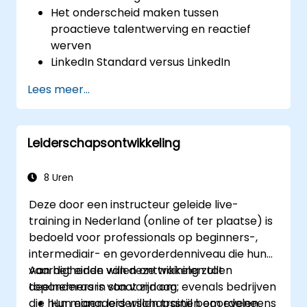
Het onderscheid maken tussen
proactieve talentwerving en reactief
werven
LinkedIn Standard versus LinkedIn
Recruiter gebruiken
Lees meer...
Uitstekende beheersing van Booleaanse
zoektechnieken bereiken
Kandidaten enthousiast maken voor het
Leiderschapsontwikkeling
beschikbare aanbod en nauw
samenwerken met wervingsmanagers
8 Uren
Deze door een instructeur geleide live-
training in Nederland (online of ter plaatse) is
bedoeld voor professionals op beginners-,
intermediair- en gevorderdenniveau die hun
vaardigheden willen ontwikkelen tot
Aan het einde van deze training zullen
toponderaars van vandaag; evenals bedrijven
deelnemers in staat zijn om:
die hun managers willen trainen om eveneens
Hun eigen leiderschapsstijl beoordelen.