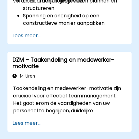
verantwoordelijkheidsgevoel.
Doeltreffende gesprekken plannen en
structureren
Spanning en onenigheid op een
constructieve manier aanpakken
Het vertrouwen en
Lees meer...
verantwoordelijkheidsgevoel binnen het
team vergroten
Onder druk toch helder en beheerst
DZM – Taakendeling en medewerker-
leiding geven
motivatie
14 Uren
Taakendeling en medewerker-motivatie zijn
cruciaal voor effectief teammanagement.
Het gaat erom de vaardigheden van uw
personeel te begrijpen, duidelijke
verwachtingen te stellen en vertrouwen te
Lees meer...
tonen door verantwoordelijkheden toe te
wijzen. Controleer regelmatig op vooruitgang