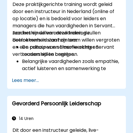
Deze praktijkgerichte training wordt geleid
door een instructeur in Nederland (online of
op locatie) en is bedoeld voor leiders en
managers die hun vaardigheden in Servant
Leadership willen ontwikkelen, de
Aan het einde van deze training zullen
betrokkenheid van hun team willen vergroten
deelnemers in staat zijn om:
en een cultuur van samenwerking en
De principes en filosofie achter Servant
vertrouwen willen creëren.
Leadership te begrijpen.
Belangrijke vaardigheden zoals empathie,
actief luisteren en samenwerking te
ontwikkelen.
Lees meer...
Servant Leadership toe te passen om de
prestaties en motivatie van het team te
verbeteren.
Gevorderd Persoonlijk Leiderschap
Een cultuur van vertrouwen en
bevoegdheid binnen hun organisatie tot
stand te brengen.
14 Uren
Dit door een instructeur geleide, live-