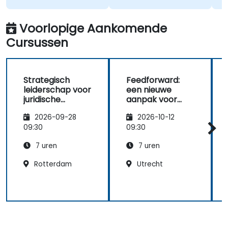
zien
Leade
was 
Automa
activ
Voorlopige Aankomende
geën
Cursussen
En h
dire
Strategisch
Feedforward:
leiderschap voor
een nieuwe
juridische
aanpak voor
professionals:
leiderschapsco
2026-09-28
2026-10-12
van adviseurs
mmunicatie
tot zakelijke
09:30
09:30
partners
7 uren
7 uren
Rotterdam
Utrecht