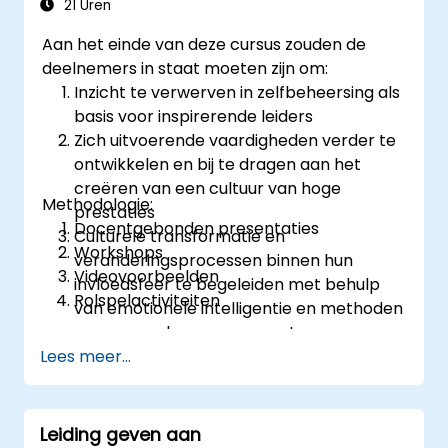
21 Uren
ieders motivatie en vaardigheden ontwikkelen
zijn essentieel voor succes op dit gebied.
Aan het einde van deze cursus zouden de
deelnemers in staat moeten zijn om:
Inzicht te verwerven in zelfbeheersing als
basis voor inspirerende leiders
Zich uitvoerende vaardigheden verder te
ontwikkelen en bij te dragen aan het
creëren van een cultuur van hoge
Methodologie:
prestaties
Docentgebonden presentaties
Culturele transformatie en
Workshops
veranderingsprocessen binnen hun
Videovoorbeelden
invloedsfeer te begeleiden met behulp
Rolspelactiviteiten
van emotionele intelligentie en methoden
voor verandermanagement
Lees meer...
Leiding geven aan