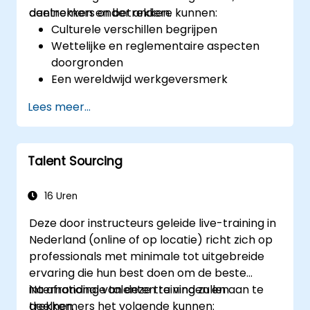
bedrijfscultuur ontwikkelen.
aantrekken en betrekken.
deelnemers onder andere kunnen:
Culturele verschillen begrijpen
Wettelijke en reglementaire aspecten
doorgronden
Een wereldwijd werkgeversmerk
ontwikkelen
Lees meer...
Toegang krijgen tot internationale talent-
en wervingskanalen
Talent Sourcing
16 Uren
Deze door instructeurs geleide live-training in
Nederland (online of op locatie) richt zich op
professionals met minimale tot uitgebreide
ervaring die hun best doen om de beste
internationale talenten te vinden en aan te
Na afronding van deze training zullen
trekken.
deelnemers het volgende kunnen: