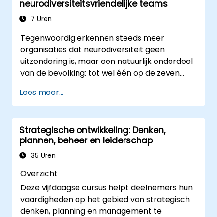
neurodiversiteitsvriendelijke teams
7 Uren
Tegenwoordig erkennen steeds meer
organisaties dat neurodiversiteit geen
uitzondering is, maar een natuurlijk onderdeel
van de bevolking: tot wel één op de zeven
mensen vertoont cognitieve kenmerken die
Lees meer...
als neurodivergent worden beschouwd. Dit
betekent dat de meeste teams vandaag
bestaan uit mensen met uiteenlopende
Strategische ontwikkeling: Denken,
manieren van denken, leren, communiceren
plannen, beheer en leiderschap
en handelen. Voor leiders is dit geen uitdaging
– het biedt juist een grote kans tot
35 Uren
ontwikkeling.
Overzicht
Deze vijfdaagse cursus helpt deelnemers hun
vaardigheden op het gebied van strategisch
denken, planning en management te