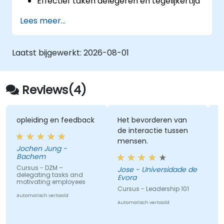
Effectief taken delegeren en tegelijkertijd
controle houden op prestaties.
Lees meer...
Structuurrijke, directe en constructieve
gesprekken over prestaties voeren.
Verwachtingen helder communiceren om
Laatst bijgewerkt:
2026-08-01
teambetrokkenheid en afstemming
tussen afdelingen te bevorderen.
Reviews(4)
opleiding en feedback
Het bevorderen van
Wil g
de interactie tussen
beda
mensen.
vruch
Jochen Jung -
waar
Bachem
prob
Cursus - DZM –
Jose - Universidade de
make
delegating tasks and
Evora
Rain
motivating employees
deel
Talen
Cursus - Leadership 101
de t
Automatisch vertaald
Cursu
onze
Automatisch vertaald
Comm
Influ
aanp
Mana