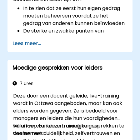
In te zien dat ze eerst hun eigen gedrag
moeten beheersen voordat ze het
gedrag van anderen kunnen beïnvloeden
De sterke en zwakke punten van
verschillende communicatiemiddelen te
Lees meer...
begrijpen
Hun interne en externe klanten en
belanghebbenden effectief te managen
Moedige gesprekken voor leiders
Aan te geven hoe ze moeilijke situaties op
de werkvloer kunnen aanpakken
7 Uren
Deze door een docent geleide, live-training
wordt in Ottawa aangeboden, maar kan ook
elders worden gegeven. Ze is bedoeld voor
managers en leiders die hun vaardigheden
willen versterken om moeilijke gesprekken te
Na afloop van deze training kunnen
voeren met duidelijkheid, zelfvertrouwen en
deelnemers: