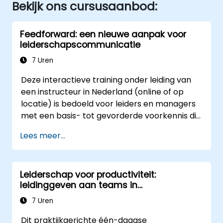
Bekijk ons cursusaanbod:
Feedforward: een nieuwe aanpak voor
leiderschapscommunicatie
7 Uren
Deze interactieve training onder leiding van
een instructeur in Nederland (online of op
locatie) is bedoeld voor leiders en managers
met een basis- tot gevorderde voorkennis die
feedforward-technieken willen toepassen om
Lees meer...
de betrokkenheid, coaching en gesprekken
over prestaties binnen hun teams te
verbeteren.
Leiderschap voor productiviteit:
leidinggeven aan teams in
elektrotechnische installaties
7 Uren
Dit praktijkgerichte één-daagse