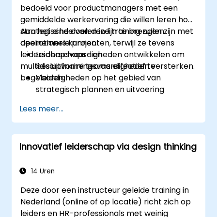
bedoeld voor productmanagers met een
Een causaal model toepassen om
gemiddelde werkervaring die willen leren hoe
leiderschapsgedragingen te bestuderen
strategische doelen in lijn te brengen zijn met
Aan het einde van deze training zullen
en hun directe invloed op de
operationele projecten, terwijl ze tevens
deelnemers kunnen:
bedrijfscultuur te begrijpen.
leiderschapsvaardigheden ontwikkelen om
Leiderschaps- en
Actiegerichte strategieën ontwikkelen
multidisciplinaire teams effectief te
besluitvormingsvaardigheden versterken.
om de flexibiliteit van het leiderschap en
begeleiden.
Vaardigheden op het gebied van
teamprestaties te vergroten.
strategisch plannen en uitvoering
verbeteren.
Lees meer...
Projectmanagementexpertise
ontwikkelen voor een succesvolle
projectrealisatie.
Innovatief leiderschap via design thinking
Specifieke vaardigheden als
producteigenaar ontwikkelen, met focus
op projecten in de bank- en financiële
14 Uren
sector.
Deze door een instructeur geleide training in
Leren hoe strategische doelstellingen te
Nederland (online of op locatie) richt zich op
verzoenen zijn met operationele
leiders en HR-professionals met weinig