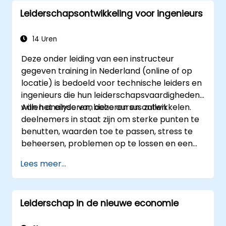
en geef constructieve feedback om
Leiderschapsontwikkeling voor ingenieurs
medewerkers te motiveren: Erken successen:
Zowel openbare als persoonlijke waardering
van behaalde resultaten stimuleert de
14 Uren
motivatie tot verdere inzet. Het betrekken
Deze onder leiding van een instructeur
van werknemers bij
gegeven training in Nederland (online of op
besluitvormingsprocessen geeft hen het
locatie) is bedoeld voor technische leiders en
gevoel een belangrijke rol binnen het bedrijf
ingenieurs die hun leiderschapsvaardigheden
te vervullen. Een organisatiecultuur die
willen analyseren, beheren en ontwikkelen.
Aan het einde van deze cursus zullen
respect, ondersteuning en evenwicht tussen
deelnemers in staat zijn om sterke punten te
werk en privéleven bevordert, stimuleert
benutten, waarden toe te passen, stress te
medewerkers tot betere prestaties. Handel
beheersen, problemen op te lossen en een
overeenkomstig de waarden en
ontwikkelingsplan te maken voor effectief
verwachtingen die u aan uw medewerkers
Lees meer...
leiderschap.
stelt, om hen te inspireren tot actie.
Effectieve taakendeling en motivatie vereisen
flexibiliteit, empathie en een voortdurende
Leiderschap in de nieuwe economie
aanpassing aan de behoeften van het team.
Ondersteuning bieden, begrip tonen voor