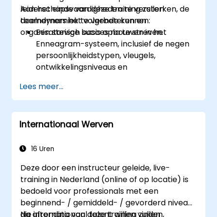
leiderschapsvaardigheden te versterken, de
Aan het einde van deze training zullen
teamdynamiek te verbeteren en
deelnemers het volgende kunnen:
organisatorisch succes na te streven.
Een stevige basis opbouwen in het
Enneagram-systeem, inclusief de negen
persoonlijkheidstypen, vleugels,
ontwikkelingsniveaus en
intelligentiecentra.
Lees meer...
Het Enneagram gebruiken om hun eigen
persoonlijkheidstype te ontdekken – met
bijbehorende sterke punten, zwakheden
Internationaal Werven
en groeimogelijkheden.
Teamleden beter begrijpen, de
communicatie verbeteren, conflicten
16 Uren
oplossen en een samenwerkingsgerichte
Deze door een instructeur geleide, live-
teamomgeving creëren.
training in Nederland (online of op locatie) is
Organisatiedoelstellingen en teamdoelen
bedoeld voor professionals met een
afstemmen, veranderingen doeltreffend
beginnend- / gemiddeld- / gevorderd niveau
beheren en een innovatieve en flexibele
die internationaal talent willen vinden,
Na afronding van deze training zullen