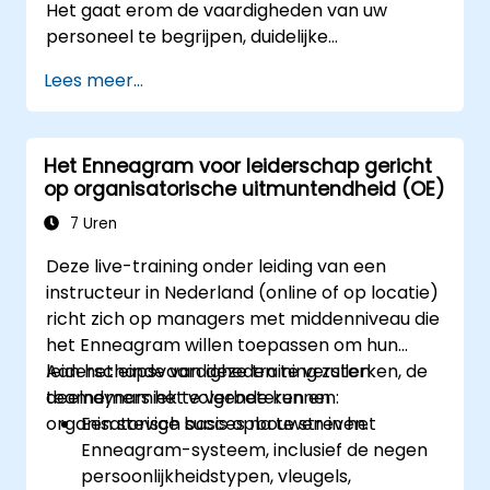
Het gaat erom de vaardigheden van uw
personeel te begrijpen, duidelijke
verwachtingen te stellen en vertrouwen te
Lees meer...
tonen door verantwoordelijkheden toe te
wijzen. Controleer regelmatig op vooruitgang
en geef constructieve feedback om
Het Enneagram voor leiderschap gericht
medewerkers te motiveren: Erken successen:
op organisatorische uitmuntendheid (OE)
Zowel openbare als persoonlijke waardering
van behaalde resultaten stimuleert de
7 Uren
motivatie tot verdere inzet. Het betrekken
Deze live-training onder leiding van een
van werknemers bij
instructeur in Nederland (online of op locatie)
besluitvormingsprocessen geeft hen het
richt zich op managers met middenniveau die
gevoel een belangrijke rol binnen het bedrijf
het Enneagram willen toepassen om hun
te vervullen. Een organisatiecultuur die
leiderschapsvaardigheden te versterken, de
Aan het einde van deze training zullen
respect, ondersteuning en evenwicht tussen
teamdynamiek te verbeteren en
deelnemers het volgende kunnen:
werk en privéleven bevordert, stimuleert
organisatorisch succes na te streven.
Een stevige basis opbouwen in het
medewerkers tot betere prestaties. Handel
Enneagram-systeem, inclusief de negen
overeenkomstig de waarden en
persoonlijkheidstypen, vleugels,
verwachtingen die u aan uw medewerkers