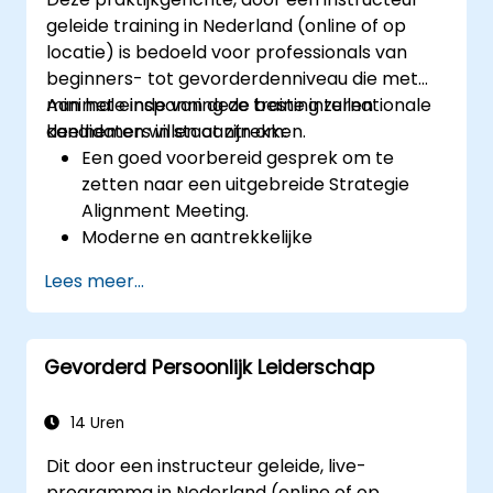
geleide training in Nederland (online of op
locatie) is bedoeld voor professionals van
beginners- tot gevorderdenniveau die met
minimale inspanning de beste internationale
Aan het einde van deze training zullen
kandidaten willen aantrekken.
deelnemers in staat zijn om:
Een goed voorbereid gesprek om te
zetten naar een uitgebreide Strategie
Alignment Meeting.
Moderne en aantrekkelijke
vacatureteksten te ontwerpen.
Lees meer...
Employer Branding- en EVP-strategieën
toe te passen.
Zowel één als meerdere vacatures te
Gevorderd Persoonlijk Leiderschap
publiceren.
Een op maat gemaakte lijst met
potentiële kandidaten te ontvangen.
14 Uren
Dit door een instructeur geleide, live-
programma in Nederland (online of op