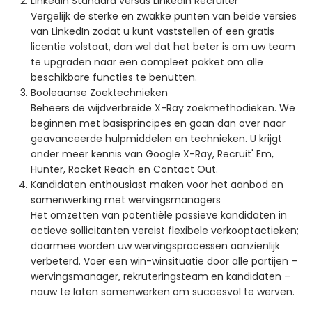
LinkedIn Standard versus LinkedIn Recruiter
Vergelijk de sterke en zwakke punten van beide versies
van LinkedIn zodat u kunt vaststellen of een gratis
licentie volstaat, dan wel dat het beter is om uw team
te upgraden naar een compleet pakket om alle
beschikbare functies te benutten.
Booleaanse Zoektechnieken
Beheers de wijdverbreide X-Ray zoekmethodieken. We
beginnen met basisprincipes en gaan dan over naar
geavanceerde hulpmiddelen en technieken. U krijgt
onder meer kennis van Google X-Ray, Recruit' Em,
Hunter, Rocket Reach en Contact Out.
Kandidaten enthousiast maken voor het aanbod en
samenwerking met wervingsmanagers
Het omzetten van potentiële passieve kandidaten in
actieve sollicitanten vereist flexibele verkooptactieken;
daarmee worden uw wervingsprocessen aanzienlijk
verbeterd. Voer een win-winsituatie door alle partijen –
wervingsmanager, rekruteringsteam en kandidaten –
nauw te laten samenwerken om succesvol te werven.