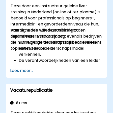
Deze door een instructeur geleide live-
training in Nederland (online of ter plaatse) is
bedoeld voor professionals op beginners-,
intermediair- en gevorderdenniveau die hun
vaardigheden willen ontwikkelen tot
Aan het einde van deze training zullen
toponderaars van vandaag; evenals bedrijven
deelnemers in staat zijn om:
die hun managers willen trainen om eveneens
Hun eigen leiderschapsstijl beoordelen.
topleiders te worden.
Het moderne leiderschapsmodel
verkennen.
De verantwoordelijkheden van een leider
onderzoeken.
Lees meer...
Hun leiderschapsvaardigheden
verbeteren.
Een rolmodel worden voor anderen.
Vacaturepublicatie
8 Uren
Deze praktijkgerichte, door een instructeur