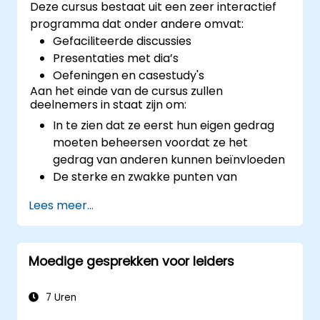
Deze cursus bestaat uit een zeer interactief
programma dat onder andere omvat:
Gefaciliteerde discussies
Presentaties met dia’s
Oefeningen en casestudy's
Aan het einde van de cursus zullen
deelnemers in staat zijn om:
In te zien dat ze eerst hun eigen gedrag
moeten beheersen voordat ze het
gedrag van anderen kunnen beïnvloeden
De sterke en zwakke punten van
verschillende communicatiemiddelen te
Lees meer...
begrijpen
Hun interne en externe klanten en
belanghebbenden effectief te managen
Moedige gesprekken voor leiders
Aan te geven hoe ze moeilijke situaties op
de werkvloer kunnen aanpakken
7 Uren