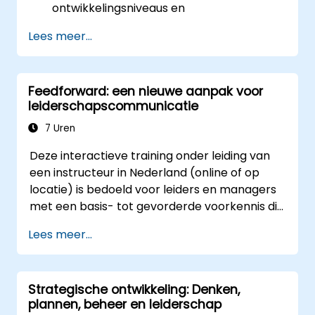
ontwikkelingsniveaus en
stelt, om hen te inspireren tot actie.
intelligentiecentra.
Effectieve taakendeling en motivatie vereisen
Lees meer...
Het Enneagram gebruiken om hun eigen
flexibiliteit, empathie en een voortdurende
persoonlijkheidstype te ontdekken – met
aanpassing aan de behoeften van het team.
bijbehorende sterke punten, zwakheden
Ondersteuning bieden, begrip tonen voor
Feedforward: een nieuwe aanpak voor
en groeimogelijkheden.
ieders motivatie en vaardigheden ontwikkelen
leiderschapscommunicatie
Teamleden beter begrijpen, de
zijn essentieel voor succes op dit gebied.
communicatie verbeteren, conflicten
7 Uren
oplossen en een samenwerkingsgerichte
Deze interactieve training onder leiding van
teamomgeving creëren.
een instructeur in Nederland (online of op
Organisatiedoelstellingen en teamdoelen
locatie) is bedoeld voor leiders en managers
afstemmen, veranderingen doeltreffend
met een basis- tot gevorderde voorkennis die
beheren en een innovatieve en flexibele
feedforward-technieken willen toepassen om
bedrijfscultuur ontwikkelen.
Lees meer...
de betrokkenheid, coaching en gesprekken
over prestaties binnen hun teams te
verbeteren.
Strategische ontwikkeling: Denken,
plannen, beheer en leiderschap