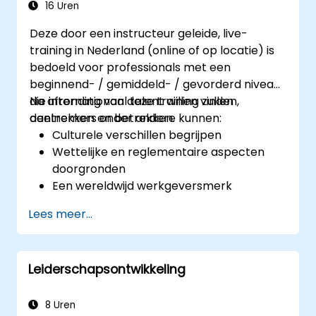
16 Uren
Deze door een instructeur geleide, live-
training in Nederland (online of op locatie) is
bedoeld voor professionals met een
beginnend- / gemiddeld- / gevorderd niveau
die internationaal talent willen vinden,
Na afronding van deze training zullen
aantrekken en betrekken.
deelnemers onder andere kunnen:
Culturele verschillen begrijpen
Wettelijke en reglementaire aspecten
doorgronden
Een wereldwijd werkgeversmerk
ontwikkelen
Lees meer...
Toegang krijgen tot internationale talent-
en wervingskanalen
Leiderschapsontwikkeling
8 Uren