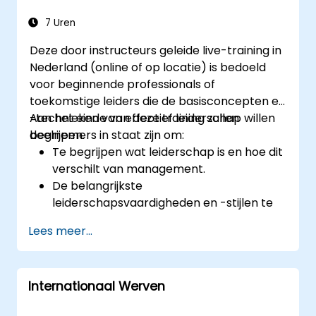
7 Uren
Deze door instructeurs geleide live-training in
Nederland (online of op locatie) is bedoeld
voor beginnende professionals of
toekomstige leiders die de basisconcepten en
-technieken van effectief leiderschap willen
Aan het einde van deze training zullen
begrijpen.
deelnemers in staat zijn om:
Te begrijpen wat leiderschap is en hoe dit
verschilt van management.
De belangrijkste
leiderschapsvaardigheden en -stijlen te
identificeren en te ontwikkelen.
Lees meer...
Zinvolle doelstellingen te stellen en deze
effectief over te brengen op anderen.
Vertrouwen op te bouwen en invloed uit
Internationaal Werven
te oefenen door middel van effectieve
communicatie.