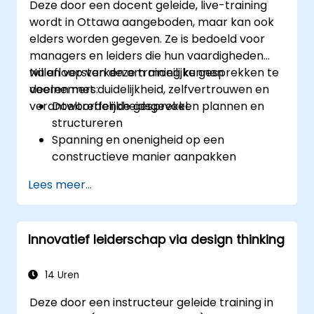
Deze door een docent geleide, live-training
wordt in Ottawa aangeboden, maar kan ook
elders worden gegeven. Ze is bedoeld voor
managers en leiders die hun vaardigheden
willen versterken om moeilijke gesprekken te
Na afloop van deze training kunnen
voeren met duidelijkheid, zelfvertrouwen en
deelnemers:
verantwoordelijkheidsgevoel.
Doeltreffende gesprekken plannen en
structureren
Spanning en onenigheid op een
constructieve manier aanpakken
Het vertrouwen en
Lees meer...
verantwoordelijkheidsgevoel binnen het
team vergroten
Onder druk toch helder en beheerst
Innovatief leiderschap via design thinking
leiding geven
14 Uren
Deze door een instructeur geleide training in