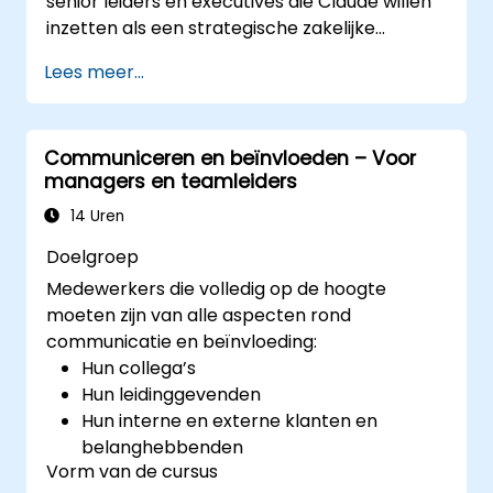
senior leiders en executives die Claude willen
Een causaal model toepassen om
inzetten als een strategische zakelijke
leiderschapsgedragingen te bestuderen
assistent om de besluitvorming te
en hun directe invloed op de
Lees meer...
verbeteren, planning te versnellen en
bedrijfscultuur te begrijpen.
concurrentievoordeel op te bouwen door AI-
Actiegerichte strategieën ontwikkelen
ondersteund leiderschap.
om de flexibiliteit van het leiderschap en
Communiceren en beïnvloeden – Voor
teamprestaties te vergroten.
managers en teamleiders
14 Uren
Doelgroep
Medewerkers die volledig op de hoogte
moeten zijn van alle aspecten rond
communicatie en beïnvloeding:
Hun collega’s
Hun leidinggevenden
Hun interne en externe klanten en
belanghebbenden
Vorm van de cursus