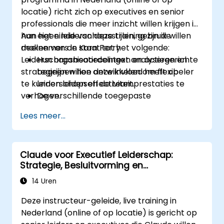
locatie) richt zich op executives en senior
professionals die meer inzicht willen krijgen in
hun eigen leiderschapsstijlen, gebruik willen
Aan het einde van deze training zijn de
maken van de Korn Ferry
deelnemers in staat tot het volgende:
Leiderschapsbeoordelingen en actiegerichte
Hun organisatiecontext analyseren en
strategieën willen ontwikkelen om flexibeler
begrijpen hoe deze invloed heeft op
te kunnen leiden en de teamprestaties te
leiderschapseffectiviteit.
verhogen.
De verschillende toegepaste
leiderschapsstijlen beoordelen evenals
Lees meer...
hun effecten.
Beoordelen in hoeverre
leiderschapsaanpakken de
Claude voor Executief Leiderschap:
betrokkenheid, dynamiek en prestaties
Strategie, Besluitvorming en
van teams beïnvloeden.
Concurrentievoordeel
Gebruikmaken van feedback uit
14 Uren
leiderschapsbeoordelingen om sterke
Deze instructeur-geleide, live training in
punten en groeimogelijkheden te
Nederland (online of op locatie) is gericht op
identificeren.