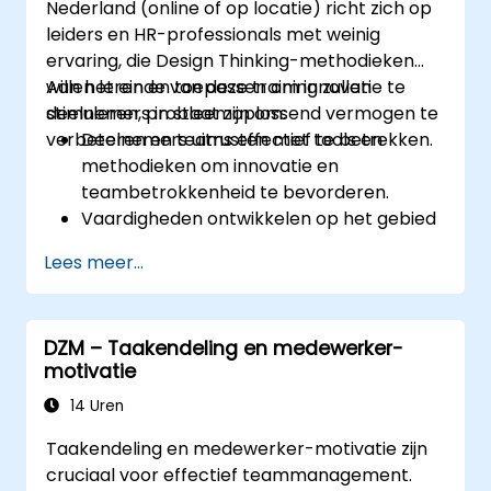
Nederland (online of op locatie) richt zich op
leiders en HR-professionals met weinig
ervaring, die Design Thinking-methodieken
willen leren en toepassen om innovatie te
Aan het einde van deze training zullen
stimuleren, probleemoplossend vermogen te
deelnemers in staat zijn om:
verbeteren en teams effectief te betrekken.
Deelnemers uitrusten met tools en
methodieken om innovatie en
teambetrokkenheid te bevorderen.
Vaardigheden ontwikkelen op het gebied
van empathiemapping, ideeëngeneratie
Lees meer...
en prototyping bij het oplossen van
complexe problemen.
De principes van Design Thinking
DZM – Taakendeling en medewerker-
toepassen in leiderschaps- en HR-
motivatie
contexten.
Een innovatieve cultuur binnen
14 Uren
technische teams bevorderen.
Taakendeling en medewerker-motivatie zijn
cruciaal voor effectief teammanagement.