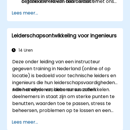
betrokkenheid van teamleden en
organisatie? Neem dan contact met ons
resultaten verhogen.
op om dit te bespreken.
Lees meer...
Leiderschapsontwikkeling voor ingenieurs
14 Uren
Deze onder leiding van een instructeur
gegeven training in Nederland (online of op
locatie) is bedoeld voor technische leiders en
ingenieurs die hun leiderschapsvaardigheden
willen analyseren, beheren en ontwikkelen.
Aan het einde van deze cursus zullen
deelnemers in staat zijn om sterke punten te
benutten, waarden toe te passen, stress te
beheersen, problemen op te lossen en een
ontwikkelingsplan te maken voor effectief
Lees meer...
leiderschap.