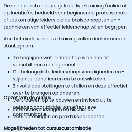
Deze door instructeurs geleide live-training (online of
op locatie) is bedoeld voor beginnende professionals
of toekomstige leiders die de basisconcepten en -
technieken van effectief leiderschap willen begrijpen.
Aan het einde van deze training zullen deelnemers in
staat zijn om:
Te begrijpen wat leiderschap is en hoe dit
verschilt van management.
De belangrijkste leiderschapsvaardigheden en -
stijlen te identificeren en te ontwikkelen.
Zinvolle doelstellingen te stellen en deze effectief
over te brengen op anderen.
Opzet van de cursus
Vertrouwen op te bouwen en invloed uit te
oefenen door middel van effectieve
Interactieve lezingen en discussies.
communicatie.
Veel oefeningen en praktijkopdrachten.
Mogelijkheden tot cursuscustomisatie