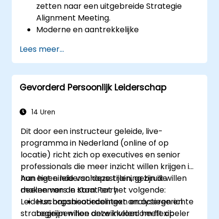
zetten naar een uitgebreide Strategie
Alignment Meeting.
Moderne en aantrekkelijke
vacatureteksten te ontwerpen.
Lees meer...
Employer Branding- en EVP-strategieën
toe te passen.
Zowel één als meerdere vacatures te
Gevorderd Persoonlijk Leiderschap
publiceren.
Een op maat gemaakte lijst met
potentiële kandidaten te ontvangen.
14 Uren
Dit door een instructeur geleide, live-
programma in Nederland (online of op
locatie) richt zich op executives en senior
professionals die meer inzicht willen krijgen in
hun eigen leiderschapsstijlen, gebruik willen
Aan het einde van deze training zijn de
maken van de Korn Ferry
deelnemers in staat tot het volgende:
Leiderschapsbeoordelingen en actiegerichte
Hun organisatiecontext analyseren en
strategieën willen ontwikkelen om flexibeler
begrijpen hoe deze invloed heeft op