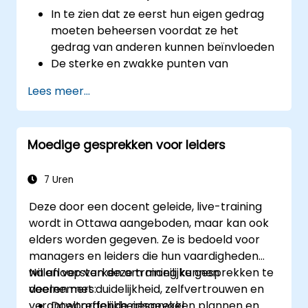
In te zien dat ze eerst hun eigen gedrag
moeten beheersen voordat ze het
gedrag van anderen kunnen beïnvloeden
De sterke en zwakke punten van
verschillende communicatiemiddelen te
Lees meer...
begrijpen
Hun interne en externe klanten en
belanghebbenden effectief te managen
Moedige gesprekken voor leiders
Aan te geven hoe ze moeilijke situaties op
de werkvloer kunnen aanpakken
7 Uren
Deze door een docent geleide, live-training
wordt in Ottawa aangeboden, maar kan ook
elders worden gegeven. Ze is bedoeld voor
managers en leiders die hun vaardigheden
willen versterken om moeilijke gesprekken te
Na afloop van deze training kunnen
voeren met duidelijkheid, zelfvertrouwen en
deelnemers:
verantwoordelijkheidsgevoel.
Doeltreffende gesprekken plannen en