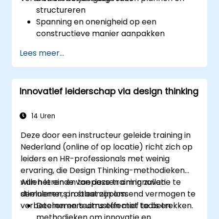
structureren
Spanning en onenigheid op een
constructieve manier aanpakken
Het vertrouwen en
Lees meer...
verantwoordelijkheidsgevoel binnen het
team vergroten
Onder druk toch helder en beheerst
Innovatief leiderschap via design thinking
leiding geven
14 Uren
Deze door een instructeur geleide training in
Nederland (online of op locatie) richt zich op
leiders en HR-professionals met weinig
ervaring, die Design Thinking-methodieken
willen leren en toepassen om innovatie te
Aan het einde van deze training zullen
stimuleren, probleemoplossend vermogen te
deelnemers in staat zijn om:
verbeteren en teams effectief te betrekken.
Deelnemers uitrusten met tools en
methodieken om innovatie en