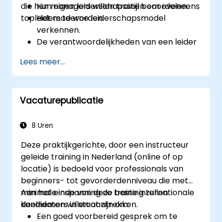
die hun managers willen trainen om eveneens
Hun eigen leiderschapsstijl beoordelen.
topleiders te worden.
Het moderne leiderschapsmodel
verkennen.
De verantwoordelijkheden van een leider
onderzoeken.
Lees meer...
Hun leiderschapsvaardigheden
verbeteren.
Een rolmodel worden voor anderen.
Vacaturepublicatie
8 Uren
Deze praktijkgerichte, door een instructeur
geleide training in Nederland (online of op
locatie) is bedoeld voor professionals van
beginners- tot gevorderdenniveau die met
minimale inspanning de beste internationale
Aan het einde van deze training zullen
kandidaten willen aantrekken.
deelnemers in staat zijn om:
Een goed voorbereid gesprek om te