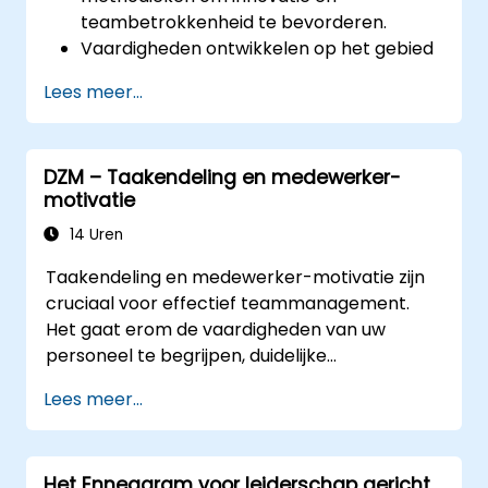
teambetrokkenheid te bevorderen.
Vaardigheden ontwikkelen op het gebied
van empathiemapping, ideeëngeneratie
Lees meer...
en prototyping bij het oplossen van
complexe problemen.
De principes van Design Thinking
DZM – Taakendeling en medewerker-
toepassen in leiderschaps- en HR-
motivatie
contexten.
Een innovatieve cultuur binnen
14 Uren
technische teams bevorderen.
Taakendeling en medewerker-motivatie zijn
cruciaal voor effectief teammanagement.
Het gaat erom de vaardigheden van uw
personeel te begrijpen, duidelijke
verwachtingen te stellen en vertrouwen te
Lees meer...
tonen door verantwoordelijkheden toe te
wijzen. Controleer regelmatig op vooruitgang
en geef constructieve feedback om
Het Enneagram voor leiderschap gericht
medewerkers te motiveren: Erken successen: