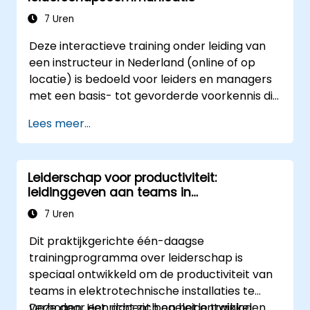
Teamleden beter begrijpen, de
zijn essentieel voor succes op dit gebied.
communicatie verbeteren, conflicten
7 Uren
oplossen en een samenwerkingsgerichte
Deze interactieve training onder leiding van
teamomgeving creëren.
een instructeur in Nederland (online of op
Organisatiedoelstellingen en teamdoelen
locatie) is bedoeld voor leiders en managers
afstemmen, veranderingen doeltreffend
met een basis- tot gevorderde voorkennis die
beheren en een innovatieve en flexibele
feedforward-technieken willen toepassen om
bedrijfscultuur ontwikkelen.
Lees meer...
de betrokkenheid, coaching en gesprekken
over prestaties binnen hun teams te
verbeteren.
Leiderschap voor productiviteit:
leidinggeven aan teams in
elektrotechnische installaties
7 Uren
Dit praktijkgerichte één-daagse
trainingprogramma over leiderschap is
speciaal ontwikkeld om de productiviteit van
teams in elektrotechnische installaties te
verhogen. Het richt zich op het ontwikkelen
Deze door een docent begeleide training