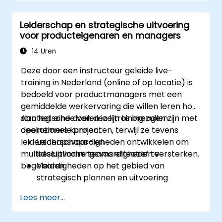
Leiderschap en strategische uitvoering
voor producteigenaren en managers
14 Uren
Deze door een instructeur geleide live-
training in Nederland (online of op locatie) is
bedoeld voor productmanagers met een
gemiddelde werkervaring die willen leren hoe
strategische doelen in lijn te brengen zijn met
Aan het einde van deze training zullen
operationele projecten, terwijl ze tevens
deelnemers kunnen:
leiderschapsvaardigheden ontwikkelen om
Leiderschaps- en
multidisciplinaire teams effectief te
besluitvormingsvaardigheden versterken.
begeleiden.
Vaardigheden op het gebied van
strategisch plannen en uitvoering
verbeteren.
Lees meer...
Projectmanagementexpertise
ontwikkelen voor een succesvolle