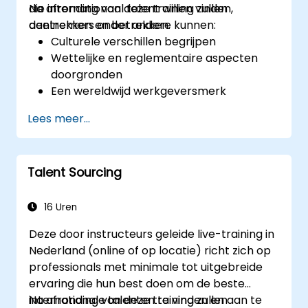
die internationaal talent willen vinden,
Na afronding van deze training zullen
aantrekken en betrekken.
deelnemers onder andere kunnen:
Culturele verschillen begrijpen
Wettelijke en reglementaire aspecten
doorgronden
Een wereldwijd werkgeversmerk
ontwikkelen
Lees meer...
Toegang krijgen tot internationale talent-
en wervingskanalen
Talent Sourcing
16 Uren
Deze door instructeurs geleide live-training in
Nederland (online of op locatie) richt zich op
professionals met minimale tot uitgebreide
ervaring die hun best doen om de beste
internationale talenten te vinden en aan te
Na afronding van deze training zullen