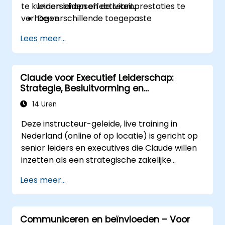
te kunnen leiden en de teamprestaties te
leiderschapseffectiviteit.
verhogen.
De verschillende toegepaste
leiderschapsstijlen beoordelen evenals
Lees meer...
hun effecten.
Beoordelen in hoeverre
leiderschapsaanpakken de
Claude voor Executief Leiderschap:
betrokkenheid, dynamiek en prestaties
Strategie, Besluitvorming en
van teams beïnvloeden.
Concurrentievoordeel
Gebruikmaken van feedback uit
14 Uren
leiderschapsbeoordelingen om sterke
Deze instructeur-geleide, live training in
punten en groeimogelijkheden te
Nederland (online of op locatie) is gericht op
identificeren.
senior leiders en executives die Claude willen
Een causaal model toepassen om
inzetten als een strategische zakelijke
leiderschapsgedragingen te bestuderen
assistent om de besluitvorming te
en hun directe invloed op de
Lees meer...
verbeteren, planning te versnellen en
bedrijfscultuur te begrijpen.
concurrentievoordeel op te bouwen door AI-
Actiegerichte strategieën ontwikkelen
ondersteund leiderschap.
om de flexibiliteit van het leiderschap en
Communiceren en beïnvloeden – Voor
teamprestaties te vergroten.