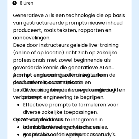
voor echte toepassingen.
8 Uren
De prestaties van chatbots te monitoren
Generatieve AI is een technologie die op basis
en verder te verbeteren.
van gestructureerde prompts nieuwe inhoud
produceert, zoals teksten, rapporten en
aanbevelingen.
Deze door instructeurs geleide live-training
(online of op locatie) richt zich op zakelijke
professionals met zowel beginnende als
gevorderde kennis die generatieve AI en
prompt engineering willen inzetten om de
Aan het einde van deze training zullen
productiviteit, communicatie en
deelnemers in staat zijn om:
besluitvorming binnen hun werkomgeving te
De basisconcepten van generatieve AI en
verbeteren.
prompt engineering te begrijpen.
Effectieve prompts te formuleren voor
diverse zakelijke toepassingen.
Opzet van de cursus
AI-hulpmiddelen te integreren in
administratieve, analytische en
Interactieve lezingen en discussies.
gespecialiseerde werkprocessen.
Praktische oefeningen en casestudy's.