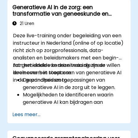
videospellen en de ervaringen van
Generatieve AI in de zorg: een
spelers te analyseren.
transformatie van geneeskunde en
De ethische aspecten van het toepassen
patiëntenzorg
van AI in artistieke creatie te bespreken.
21 Uren
Eigen AI-gestuurde projecten voor de
Deze live-training onder begeleiding van een
entertainmentsector te ontwerpen en uit
instructeur in Nederland (online of op locatie)
te werken.
richt zich op zorgprofessionals, data-
analisten en beleidsmakers met een begin-
tot gemiddelde kennisniveau die meer willen
Aan het einde van deze training zijn de
leren over het toepassen van generatieve AI
deelnemers in staat om:
in de gezondheidszorg.
De principes en toepassingen van
generatieve AI in de zorg uit te leggen.
Mogelijkheden te identificeren waarin
generatieve AI kan bijdragen aan
medicijnontwikkeling en
Lees meer...
gepersonaliseerde geneeskunde.
Technieken op basis van generatieve AI
te gebruiken voor medische