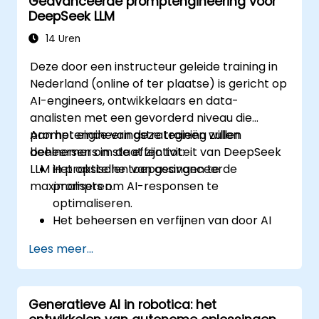
Geavanceerde promptengineering voor
beeldvorming en diagnostiek.
DeepSeek LLM
De ethische gevolgen van het gebruik van
AI in medische contexten te beoordelen.
14 Uren
Strategieën te ontwikkelen om AI-
Deze door een instructeur geleide training in
technologieën succesvol te integreren
Nederland (online of ter plaatse) is gericht op
binnen zorgorganisaties.
AI-engineers, ontwikkelaars en data-
analisten met een gevorderd niveau die
promptengineeringstrategieën willen
Aan het einde van deze training zullen
beheersen om de effectiviteit van DeepSeek
deelnemers in staat zijn tot:
LLM in praktische toepassingen te
Het opstellen van geavanceerde
maximaliseren.
prompts om AI-responsen te
optimaliseren.
Het beheersen en verfijnen van door AI
gegenereerde teksten voor meer
Lees meer...
nauwkeurigheid en consistentie.
Het toepassen van technieken zoals
promptkettinging en contextbeheer.
Generatieve AI in robotica: het
Het minimaliseren van vooroordelen en