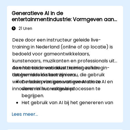
ontwikkelen voor verhalen vertellen,
Generatieve AI in de
ontwerp en mediaproductie.
entertainmentindustrie: Vormgeven aan
de toekomst van creatieve kunsten
21 Uren
Deze door een instructeur geleide live-
training in Nederland (online of op locatie) is
bedoeld voor gameontwikkelaars,
kunstenaars, muzikanten en professionals uit
de entertainmentindustrie met een begin-
Aan het einde van deze training zullen
tot gemiddelde kennisniveau, die gebruik
deelnemers in staat zijn om:
willen maken van generatieve AI om te
De basisprincipes van generatieve AI en
innoveren in hun vakgebied.
diens rol in creatieve processen te
begrijpen.
Het gebruik van AI bij het genereren van
muziek, literatuur en visuele kunst te
Lees meer...
verkennen.
De impact van AI op de ontwikkeling van