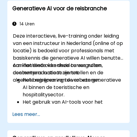
Generatieve AI voor de reisbranche
14 Uren
Deze interactieve, live-training onder leiding
van een instructeur in Nederland (online of op
locatie) is bedoeld voor professionals met
basiskennis die generatieve AI willen benutten
om klantbetrokkenheid te vergroten,
Aan het einde van deze cursus zullen
contentproductie te versnellen en de
deelnemers in staat zijn tot:
algehele reiservaring te verbeteren.
Het begrijpen van de rol van generatieve
AI binnen de toeristische en
hospitalitysector.
Het gebruik van AI-tools voor het
genereren van persoonlijke
Lees meer...
reisanbevelingen.
Het automatiseren van klantinteracties
via chatbots aangestuurd door AI.