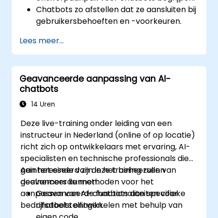
Chatbots zo afstellen dat ze aansluiten bij
gebruikersbehoeften en -voorkeuren.
Best practices toepassen om de
Lees meer...
interactie met gebruikers te versterken.
Analytics inzetten om de prestaties van
chatbots te meten en te verbeteren.
Geavanceerde aanpassing van AI-
Chatbots integreren in bestaande
chatbots
werkprocessen binnen de klantenservice.
Een consistente en boeiende
14 Uren
gebruikerservaring garanderen op alle
Deze live-training onder leiding van een
platforms.
instructeur in Nederland (online of op locatie)
richt zich op ontwikkelaars met ervaring, AI-
specialisten en technische professionals die
geïnteresseerd zijn in het beheersen van
Aan het einde van deze training zullen
geavanceerde methoden voor het
deelnemers kunnen:
aanpassen van AI-chatbots aan specifieke
Geavanceerde functionaliteiten voor
bedrijfsdoelstellingen.
chatbots ontwikkelen met behulp van
eigen code.