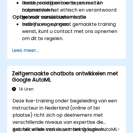
Beste praktijken toe te passen ten
Hands-on experimenteren met AI-
aanzien van het ethisch en verantwoord
hulpmiddelen.
Opties voor cursuscustomisatie
gebruik van AI binnen
bedrijfsomgevingen.
Indien u een op maat gemaakte training
wenst, kunt u contact met ons opnemen
om dit te regelen.
Lees meer...
Zelfgemaakte chatbots ontwikkelen met
Google AutoML
14 Uren
Deze live-training onder begeleiding van een
instructeur in Nederland (online of ter
plaatse) richt zich op deelnemers met
verschillende niveaus van expertise die
gebruik willen maken van het Google AutoML-
Aan het einde van deze training kunnen