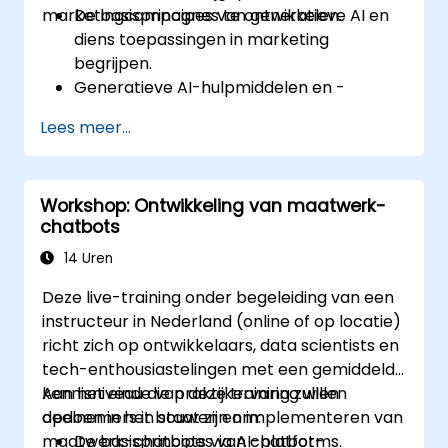
marketingcampagnes te ontwikkelen.
De basisprincipes van generatieve AI en
diens toepassingen in marketing
begrijpen.
Generatieve AI-hulpmiddelen en -
platforms gebruiken voor het opstellen
Lees meer...
van campagnes.
Gepersonaliseerde marketinginhoud
ontwikkelen met behulp van AI-modellen.
Workshop: Ontwikkeling van maatwerk-
AI-gegenereerde inhoud integreren in
chatbots
bredere marketingstrategieën.
AI-gedreven campagnes analyseren en
14 Uren
optimaliseren om betere resultaten te
Deze live-training onder begeleiding van een
behalen.
instructeur in Nederland (online of op locatie)
richt zich op ontwikkelaars, data scientists en
tech-enthousiastelingen met een gemiddelde
kennisniveau die praktijkervaring willen
Aan het einde van deze training zullen
opdoen in het bouwen en implementeren van
deelnemers in staat zijn om:
maatwerk-chatbots via AI-platforms.
De basisprincipes van chatbot-