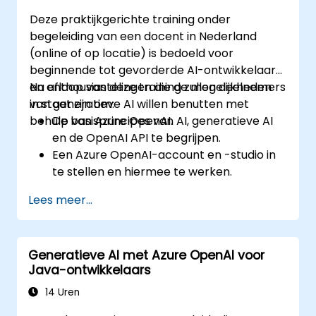
verbeteren.
Deze praktijkgerichte training onder
begeleiding van een docent in Nederland
(online of op locatie) is bedoeld voor
beginnende tot gevorderde AI-ontwikkelaars
en enthousiastelingen die de mogelijkheden
Na afloop van deze training zullen deelnemers
van generatieve AI willen benutten met
in staat zijn om:
behulp van Azure OpenAI.
De basisprincipes van AI, generatieve AI
en de OpenAI API te begrijpen.
Een Azure OpenAI-account en -studio in
te stellen en hiermee te werken.
Azure OpenAI-services effectief te
Lees meer...
implementeren en beheren.
Generatieve AI-modellen in diverse
toepassingen te integreren.
Generatieve AI met Azure OpenAI voor
Java-ontwikkelaars
14 Uren