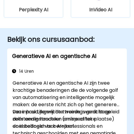
Perplexity AI
InVideo AI
Bekijk ons cursusaanbod:
Generatieve AI en agentische AI
14 Uren
Generatieve AI en agentische AI zijn twee
krachtige benaderingen die de volgende golf
van automatisering en intelligentie mogelijk
maken: de eerste richt zich op het genereren
van inhoud, terwijl de tweede is gericht op
Deze praktijkgerichte training wordt begeleid
zelfstandig handelen om specifieke
door een instructeur (online of ter plaatse)
doelstellingen te bereiken.
en is bedoeld voor AI-professionals en
technisch geschoolden met een gematigde