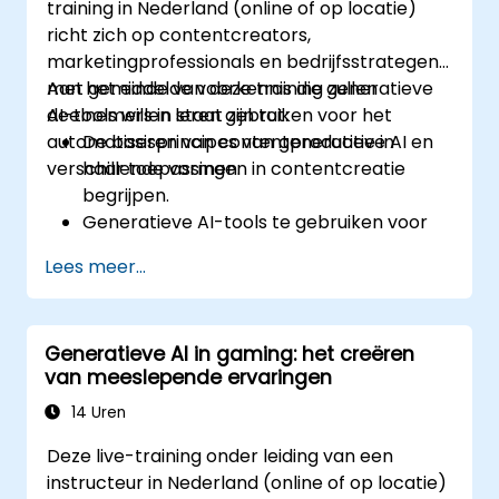
training in Nederland (online of op locatie)
richt zich op contentcreators,
marketingprofessionals en bedrijfsstrategen
met gemiddelde voorkennis die generatieve
Aan het einde van deze training zullen
AI-tools willen leren gebruiken voor het
deelnemers in staat zijn tot:
automatiseren van contentproductie in
De basisprincipes van generatieve AI en
verschillende vormen.
haar toepassingen in contentcreatie
begrijpen.
Generatieve AI-tools te gebruiken voor
het automatiseren van tekst-,
Lees meer...
afbeelding-, audio- en videoproductie.
Prompt engineering-technieken toe te
passen om optimale resultaten bij
Generatieve AI in gaming: het creëren
contentgeneratie te bereiken.
van meeslepende ervaringen
Op de hoogte blijven van de nieuwste
trends en ontwikkelingen binnen
14 Uren
generatieve AI.
Deze live-training onder leiding van een
instructeur in Nederland (online of op locatie)