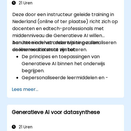
robots in diverse sectoren te beoordelen.
21 Uren
De ethische aspecten die gepaard gaan
Deze door een instructeur geleide training in
met het implementeren van autonome
Nederland (online of ter plaatse) richt zich op
robotica-systemen te behandelen.
docenten en edtech-professionals met
middenniveau die Generatieve AI willen
benutten om het onderwijs te personaliseren
Aan het einde van deze training zullen
en leerresultaten te verbeteren.
deelnemers in staat zijn tot:
De principes en toepassingen van
Generatieve AI binnen het onderwijs
begrijpen.
Gepersonaliseerde leermiddelen en -
routes creëren met behulp van AI.
Lees meer...
AI-hulpmiddelen gebruiken voor
klassenbeheer en inhoudsontwikkeling.
De ethische aspecten rond het gebruik
Generatieve AI voor datasynthese
van AI in onderwijscontexten adresseren.
Strategieën ontwikkelen voor de
integratie van AI in lesplannen en
21 Uren