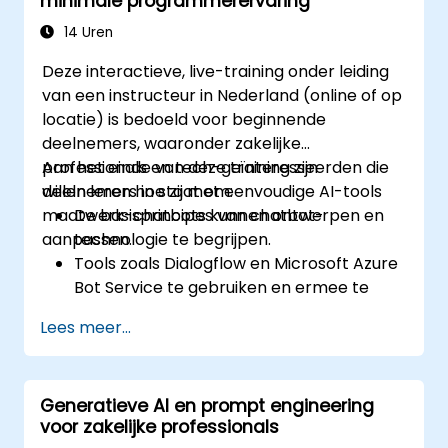
minimale programmerervaring
14 Uren
Deze interactieve, live-training onder leiding
van een instructeur in Nederland (online of op
locatie) is bedoeld voor beginnende
deelnemers, waaronder zakelijke
professionals en tech-geïnteresseerden die
Aan het einde van deze training zijn
willen leren hoe zij met eenvoudige AI-tools
deelnemers in staat om:
maatwerk-chatbots kunnen ontwerpen en
De basisprincipes van chatbot-
aanpassen.
technologie te begrijpen.
Tools zoals Dialogflow en Microsoft Azure
Bot Service te gebruiken en ermee te
navigeren.
Lees meer...
Chatbotgesprekken zelfstandig te
ontwerpen en aan te passen.
Chatbots te integreren met diverse
Generatieve AI en prompt engineering
platforms en diensten.
voor zakelijke professionals
Chatbots in de praktijk te implementeren