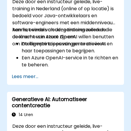
Deze door een instructeur geleide, live-
training in Nederland (online of op locatie) is
bedoeld voor Java-ontwikkelaars en
software-engineers met een middenniveau
kennis, evenals cloud-geïnteresseerden die
Aan het einde van deze training zullen de
de kracht van Azure OpenAI willen benutten
deelnemers in staat zijn om:
om intelligente toepassingen te creëren.
De kernprincipes van generatieve AI en
haar toepassingen te begrijpen.
Een Azure OpenAI-service in te richten en
te beheren.
De modellen van OpenAI te integreren in
Lees meer...
Java-applicaties.
AI-gestuurde functies te implementeren
binnen webapplicaties.
Generatieve AI: Automatiseer
contentcreatie
14 Uren
Deze door een instructeur geleide, live-