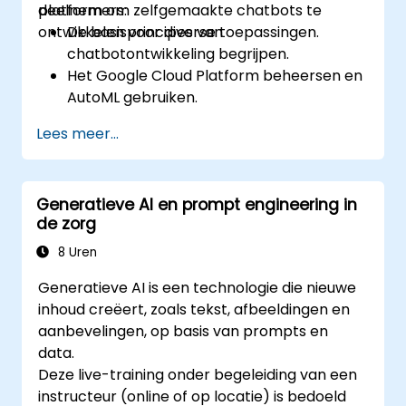
platform om zelfgemaakte chatbots te
deelnemers:
ontwikkelen voor diverse toepassingen.
De basisprincipes van
chatbotontwikkeling begrijpen.
Het Google Cloud Platform beheersen en
AutoML gebruiken.
Gegevens voorbereiden voor het trainen
Lees meer...
van chatbotmodellen.
Aangepaste chatbotmodellen trainen en
evalueren met behulp van AutoML.
Generatieve AI en prompt engineering in
Chatbots implementeren en integreren
de zorg
in diverse platforms en kanalen.
De prestaties van chatbots monitoren en
8 Uren
continu optimaliseren.
Generatieve AI is een technologie die nieuwe
inhoud creëert, zoals tekst, afbeeldingen en
aanbevelingen, op basis van prompts en
data.
Deze live-training onder begeleiding van een
instructeur (online of op locatie) is bedoeld