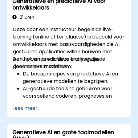
Generatieve en predictieve AI voor
Het verbeteren van
ontwikkelaars
marketingstrategieën met inhoud die
door AI is gegenereerd.
21 Uren
Deze door een instructeur begeleide live-
training (online of ter plaatse) is bedoeld voor
ontwikkelaars met basisvaardigheden die AI-
gestuurde applicaties willen bouwen met
behulp van predictieve analyses en
Aan het einde van deze training zijn de
generatieve modellen.
deelnemers in staat om:
De basisprincipes van predictieve AI en
generatieve modellen te begrijpen.
AI-gestuurde tools te gebruiken voor
voorspellend coderen, prognoses en
automatisering.
Lees meer...
Grote taalmodellen (LLM’s) en
transformatoren toe te passen bij het
genereren van tekst en code.
Generatieve AI en grote taalmodellen
Tijdreeksvoorspellingen en AI-gestuurde