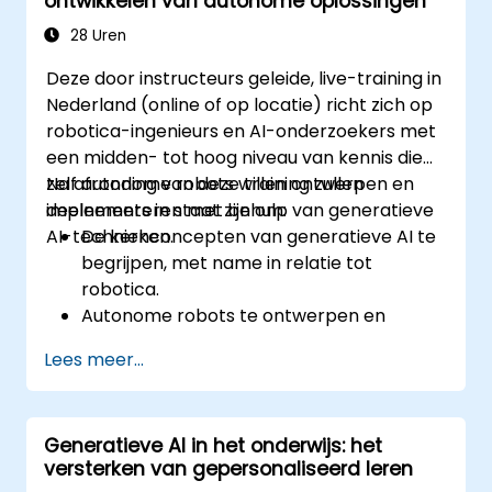
ontwikkelen van autonome oplossingen
het bevorderen van ethisch verantwoord
gebruik van AI binnen promptengineering.
28 Uren
Deze door instructeurs geleide, live-training in
Nederland (online of op locatie) richt zich op
robotica-ingenieurs en AI-onderzoekers met
een midden- tot hoog niveau van kennis die
zelf autonome robots willen ontwerpen en
Na afronding van deze training zullen
implementeren met behulp van generatieve
deelnemers in staat zijn om:
AI-technieken.
De kernconcepten van generatieve AI te
begrijpen, met name in relatie tot
robotica.
Autonome robots te ontwerpen en
simuleren door gebruik te maken van
Lees meer...
generatieve AI-modellen.
AI-algoritmen te implementeren voor de
waarneming en besluitvorming van
Generatieve AI in het onderwijs: het
robots.
versterken van gepersonaliseerd leren
De invloed van door AI aangedreven