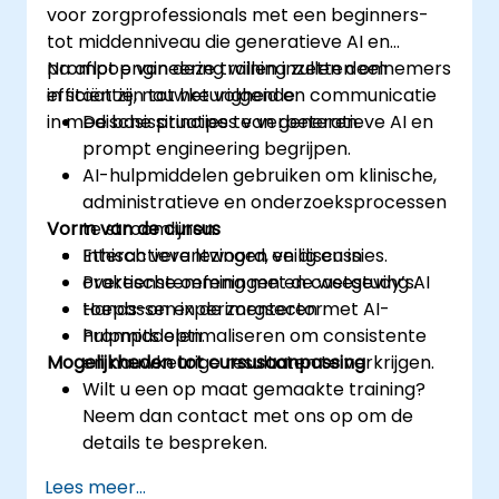
voor zorgprofessionals met een beginners-
tot middenniveau die generatieve AI en
prompt engineering willen inzetten om
Na afloop van deze training zullen deelnemers
efficiëntie, nauwkeurigheid en communicatie
in staat zijn tot het volgende:
in medische situaties te verbeteren.
De basisprincipes van generatieve AI en
prompt engineering begrijpen.
AI-hulpmiddelen gebruiken om klinische,
administratieve en onderzoeksprocessen
Vorm van de cursus
te stroomlijnen.
Ethisch verantwoord, veilig en in
Interactieve lezingen en discussies.
overeenstemming met de wetgeving AI
Praktische oefeningen en casestudy’s.
toepassen in de zorgsector.
Hands-on experimenteren met AI-
Prompts optimaliseren om consistente
hulpmiddelen.
Mogelijkheden tot cursusaanpassing
en nauwkeurige resultaten te verkrijgen.
Wilt u een op maat gemaakte training?
Neem dan contact met ons op om de
details te bespreken.
Lees meer...