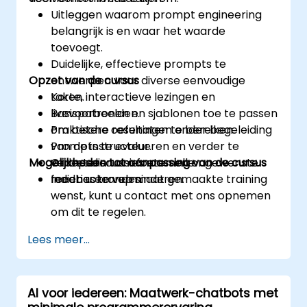
Uitleggen waarom prompt engineering
belangrijk is en waar het waarde
toevoegt.
Duidelijke, effectieve prompts te
Opzet van de cursus
ontwerpen voor diverse eenvoudige
taken.
Korte, interactieve lezingen en
Basispatronen en sjablonen toe te passen
livevoorbeelden.
om betere resultaten te bereiken.
Praktische oefeningen onder begeleiding
Prompts te evalueren en verder te
van de instructeur.
Mogelijkheden tot aanpassing van de cursus
verbeteren om fouten en ongewenste
Groepsdiscussies en snelle
reacties te verminderen.
feedbackrondes.
Indien u een op maat gemaakte training
wenst, kunt u contact met ons opnemen
om dit te regelen.
Lees meer...
AI voor iedereen: Maatwerk-chatbots met