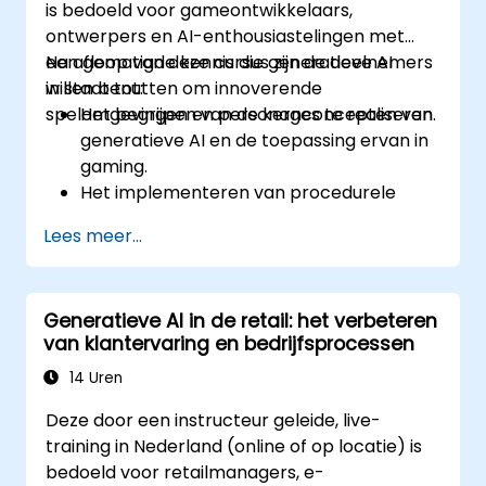
is bedoeld voor gameontwikkelaars,
ontwerpers en AI-enthousiastelingen met
een gematigde kennis die generatieve AI
Na afloop van deze cursus zijn de deelnemers
willen benutten om innoverende
in staat tot:
spelomgevingen en personages te realiseren.
Het begrijpen van de kernconcepten van
generatieve AI en de toepassing ervan in
gaming.
Het implementeren van procedurele
contentgeneratie om uitgestrekte
Lees meer...
gamewerelden te creëren.
Het ontwerpen en ontwikkelen van AI-
gestuurde personages en verhaallijnen.
Generatieve AI in de retail: het verbeteren
Het beoordelen van de ethische
van klantervaring en bedrijfsprocessen
aspecten van AI in gaming.
14 Uren
Deze door een instructeur geleide, live-
training in Nederland (online of op locatie) is
bedoeld voor retailmanagers, e-