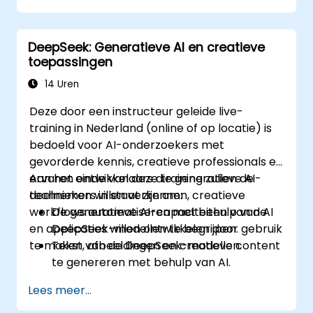
DeepSeek: Generatieve AI en creatieve
toepassingen
14 Uren
Deze door een instructeur geleide live-
training in Nederland (online of op locatie) is
bedoeld voor AI-onderzoekers met
gevorderde kennis, creatieve professionals en
ervaren ontwikkelaars die generatieve AI-
Aan het einde van deze training zullen de
technieken willen verkennen, creatieve
deelnemers in staat zijn om:
workflows automatiseren met behulp van AI
De generatieve AI-capaciteiten van de
en applicaties willen ontwikkelen door gebruik
DeepSeek-modellen te begrijpen.
te maken van de DeepSeek-modellen.
Tekst, afbeeldingen en creatieve content
te genereren met behulp van AI.
AI-gegenereerde output te optimaliseren
Lees meer...
voor verschillende creatieve doeleinden.
AI-gestuurde hulpmiddelen te