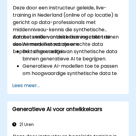
administratieve processen.
Deze door een instructeur geleide, live-
training in Nederland (online of op locatie) is
gericht op data-professionals met
middenniveau-kennis die synthetische
datasets willen ontwikkelen voor het trainen
Aan het einde van deze training zullen de
van AI-modellen wanneer echte data
deelnemers in staat zijn om:
beperkt of gevoelig is.
De rol en creatie van synthetische data
binnen generatieve AI te begrijpen.
Generatieve AI-modellen toe te passen
om hoogwaardige synthetische data te
genereren.
Lees meer...
De kwaliteit en bruikbaarheid van
synthetische datasets te beoordelen.
De ethische en juridische aspecten bij het
Generatieve AI voor ontwikkelaars
gebruik van synthetische data te
doorgronden.
Synthetische datastrategieën toe te
21 Uren
passen op reële uitdagingen in AI-