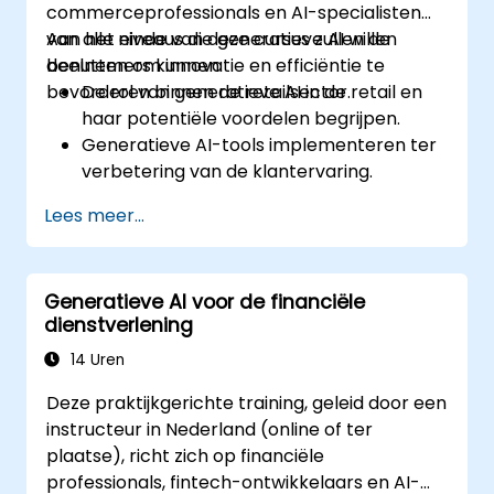
commerceprofessionals en AI-specialisten
van alle niveaus die generatieve AI willen
Aan het einde van deze cursus zullen de
benutten om innovatie en efficiëntie te
deelnemers kunnen:
bevorderen binnen de retailsector.
De rol van generatieve AI in de retail en
haar potentiële voordelen begrijpen.
Generatieve AI-tools implementeren ter
verbetering van de klantervaring.
Generatieve AI gebruiken voor het
Lees meer...
optimaliseren van voorraadbeheer.
Generatieve AI-technieken toepassen bij
nauwkeurige verkoopprognoses.
Generatieve AI voor de financiële
Effectief generatieve AI-oplossingen
dienstverlening
integreren in de retailactiviteiten.
14 Uren
Deze praktijkgerichte training, geleid door een
instructeur in Nederland (online of ter
plaatse), richt zich op financiële
professionals, fintech-ontwikkelaars en AI-