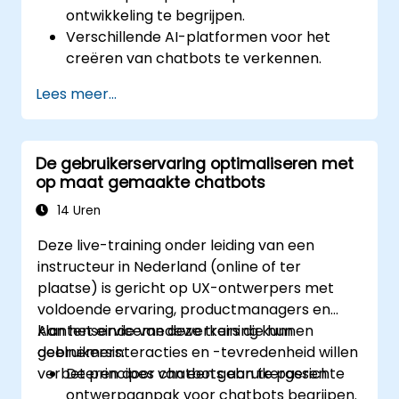
ontwikkeling te begrijpen.
Verschillende AI-platformen voor het
creëren van chatbots te verkennen.
Maatwerk-chatbotoplossingen te
Lees meer...
ontwerpen en implementeren.
Chatbots op diverse kanalen en
platforms te deployen.
De gebruikerservaring optimaliseren met
De prestaties van chatbots en het
op maat gemaakte chatbots
gebruikersgedrag te analyseren.
Chatbots te integreren met bestaande
14 Uren
systemen en databases.
Deze live-training onder leiding van een
instructeur in Nederland (online of ter
plaatse) is gericht op UX-ontwerpers met
voldoende ervaring, productmanagers en
klantenservicemedewerkers die hun
Aan het einde van deze training kunnen
gebruikersinteracties en -tevredenheid willen
deelnemers:
verbeteren door chatbots aan te passen.
De principes van een gebruikergerichte
ontwerpaanpak voor chatbots begrijpen.