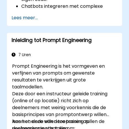
Chatbots integreren met complexe
externe API’s en diensten.
Lees meer...
Geavanceerde technieken voor
natuurlijke taalverwerking (NLP)
toepassen.
Inleiding tot Prompt Engineering
De prestaties van de chatbot en het
gebruikersinteractieproces
optimaliseren.
7 Uren
Zorgen voor veiligheid en privacy binnen
Prompt Engineering is het vormgeven en
chatbot-applicaties.
verfijnen van prompts om gewenste
Chatbots implementeren en opschalen in
resultaten te verkrijgen uit grote
omgevingen met een hoge vraag naar
taalmodellen.
deze diensten.
Deze door een instructeur geleide training
(online of op locatie) richt zich op
deelnemers met weinig voorkennis die de
basisprincipes van promptontwerp willen
leren en deze willen toepassen op
Aan het einde van deze training zullen de
veelvoorkomende taken.
deelnemers in staat zijn om: