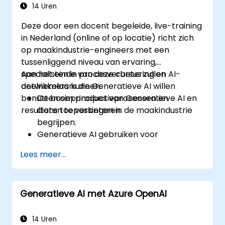
kwaliteitscontrole
LLMs.
14 Uren
Deze door een docent begeleide, live-training
in Nederland (online of op locatie) richt zich
op maakindustrie-engineers met een
tussenliggend niveau van ervaring,
specialisten in procesverbetering en AI-
Aan het einde van deze cursus zullen
ontwikkelaars die Generatieve AI willen
deelnemers kunnen:
benutten om productieprocessen en
De basisprincipes van Generatieve AI en
resultaten te verbeteren.
diens toepassingen in de maakindustrie
begrijpen.
Generatieve AI gebruiken voor
ontwerptoptimalisatie en voorspellend
Lees meer...
onderhoud.
Gegevens gegenereerd door AI
analyseren om weloverwogen
Generatieve AI met Azure OpenAI
beslissingen te nemen.
AI-oplossingen implementeren om
productiviteit en productkwaliteit te
14 Uren