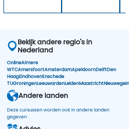
Bekijk andere regio's in
Nederland
Online
Almere
WTC
Amersfoort
Amsterdam
Apeldoorn
Delft
Den
Haag
Eindhoven
Enschede
TU
Groningen
Leeuwarden
Leiden
Maastricht
Nieuwegei
Andere landen
Deze cursussen worden ook in andere landen
gegeven
Advies