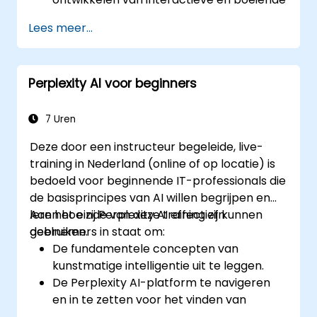
lesplannen.
Lees meer...
Perplexity AI te gebruiken voor het
beoordelen van leerlingen en het geven
van feedback.
Perplexity AI voor beginners
De mogelijkheden van kunstmatige
intelligentie bij persoonlijk leren te
verkennen.
7 Uren
Deze door een instructeur begeleide, live-
training in Nederland (online of op locatie) is
bedoeld voor beginnende IT-professionals die
de basisprincipes van AI willen begrijpen en
leren hoe zij Perplexity AI effectief kunnen
Aan het einde van deze training zijn
gebruiken.
deelnemers in staat om:
De fundamentele concepten van
kunstmatige intelligentie uit te leggen.
De Perplexity AI-platform te navigeren
en in te zetten voor het vinden van
informatie.