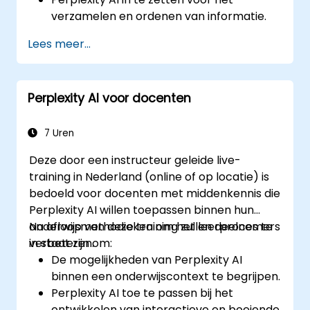
verzamelen en ordenen van informatie.
Hun schrijfproces te verbeteren met AI-
Lees meer...
gestuurde inzichten en aanbevelingen.
Perplexity AI toe te passen bij
academische en professionele
Perplexity AI voor docenten
schrijfopdrachten.
7 Uren
Deze door een instructeur geleide live-
training in Nederland (online of op locatie) is
bedoeld voor docenten met middenkennis die
Perplexity AI willen toepassen binnen hun
onderwijsmethodieken om het leerproces te
Na afloop van deze training zullen deelnemers
verbeteren.
in staat zijn om:
De mogelijkheden van Perplexity AI
binnen een onderwijscontext te begrijpen.
Perplexity AI toe te passen bij het
ontwikkelen van interactieve en boeiende