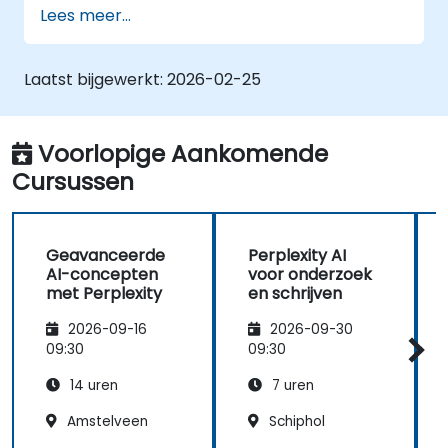
Lees meer...
Perplexity AI toe te passen in
verschillende praktische situaties.
De ethische aspecten en
Laatst bijgewerkt:
2026-02-25
maatschappelijke gevolgen van AI-
technologieën te begrijpen.
Voorlopige Aankomende
Cursussen
Geavanceerde
Perplexity AI
AI-concepten
voor onderzoek
met Perplexity
en schrijven
2026-09-16
2026-09-30
09:30
09:30
14 uren
7 uren
Amstelveen
Schiphol