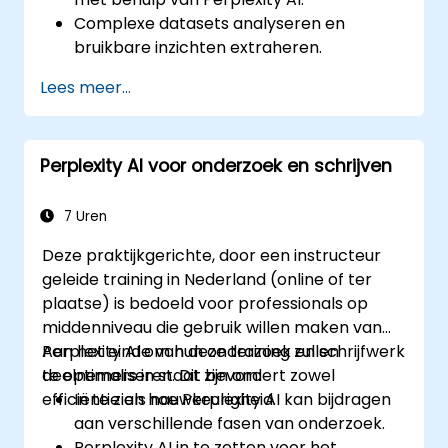
Complexe datasets analyseren en
bruikbare inzichten extraheren.
AI-concepten integreren in praktische
Lees meer...
oplossingen voor reële problemen.
Perplexity AI naadloos combineren met
bestaande AI-werkprocessen.
Perplexity AI voor onderzoek en schrijven
7 Uren
Deze praktijkgerichte, door een instructeur
geleide training in Nederland (online of ter
plaatse) is bedoeld voor professionals op
middenniveau die gebruik willen maken van
Perplexity AI om hun onderzoek en schrijfwerk
Aan het einde van deze training zullen
te optimaliseren. Dit bevordert zowel
deelnemers in staat zijn om:
efficiëntie als nauwkeurigheid.
In te zien hoe Perplexity AI kan bijdragen
aan verschillende fasen van onderzoek.
Perplexity AI in te zetten voor het