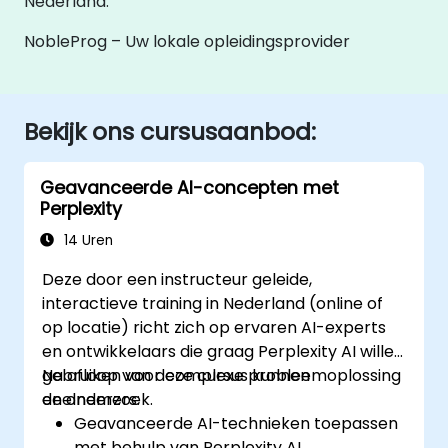
Nederland.
NobleProg – Uw lokale opleidingsprovider
Bekijk ons cursusaanbod:
Geavanceerde AI-concepten met
Perplexity
14 Uren
Deze door een instructeur geleide,
interactieve training in Nederland (online of
op locatie) richt zich op ervaren AI-experts
en ontwikkelaars die graag Perplexity AI willen
gebruiken voor complexe probleemoplossing
Na afloop van deze cursus kunnen
en onderzoek.
deelnemers:
Geavanceerde AI-technieken toepassen
met behulp van Perplexity AI.