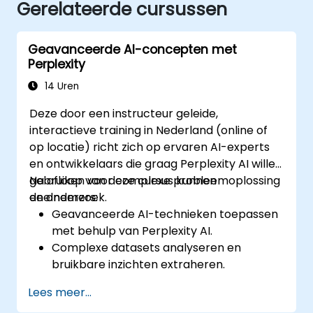
Gerelateerde cursussen
Geavanceerde AI-concepten met
Perplexity
14 Uren
Deze door een instructeur geleide,
interactieve training in Nederland (online of
op locatie) richt zich op ervaren AI-experts
en ontwikkelaars die graag Perplexity AI willen
gebruiken voor complexe probleemoplossing
Na afloop van deze cursus kunnen
en onderzoek.
deelnemers:
Geavanceerde AI-technieken toepassen
met behulp van Perplexity AI.
Complexe datasets analyseren en
bruikbare inzichten extraheren.
AI-concepten integreren in praktische
Lees meer...
oplossingen voor reële problemen.