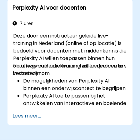
De ethische aspecten en
Perplexity AI voor docenten
maatschappelijke gevolgen van AI-
technologieën te begrijpen.
7 Uren
Deze door een instructeur geleide live-
training in Nederland (online of op locatie) is
bedoeld voor docenten met middenkennis die
Perplexity AI willen toepassen binnen hun
onderwijsmethodieken om het leerproces te
Na afloop van deze training zullen deelnemers
verbeteren.
in staat zijn om:
De mogelijkheden van Perplexity AI
binnen een onderwijscontext te begrijpen.
Perplexity AI toe te passen bij het
ontwikkelen van interactieve en boeiende
lesplannen.
Lees meer...
Perplexity AI te gebruiken voor het
beoordelen van leerlingen en het geven
van feedback.