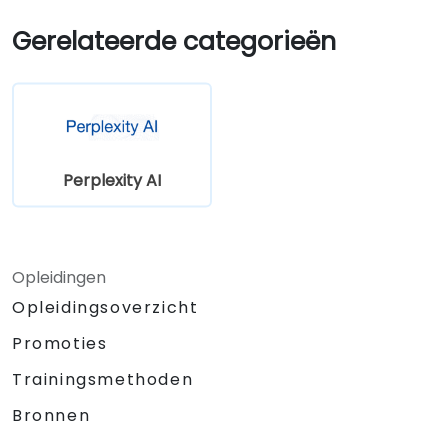
De mogelijkheden van kunstmatige
intelligentie bij persoonlijk leren te
Gerelateerde categorieën
verkennen.
Perplexity AI
Opleidingen
Opleidingsoverzicht
Promoties
Trainingsmethoden
Bronnen