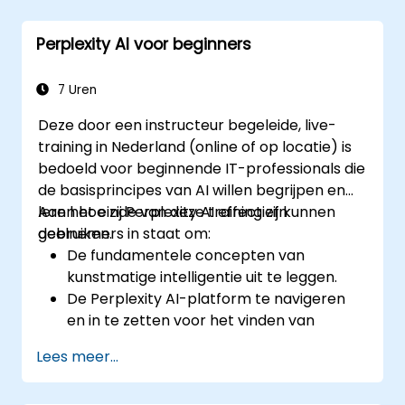
Perplexity AI naadloos combineren met
bestaande AI-werkprocessen.
Perplexity AI voor beginners
7 Uren
Deze door een instructeur begeleide, live-
training in Nederland (online of op locatie) is
bedoeld voor beginnende IT-professionals die
de basisprincipes van AI willen begrijpen en
leren hoe zij Perplexity AI effectief kunnen
Aan het einde van deze training zijn
gebruiken.
deelnemers in staat om:
De fundamentele concepten van
kunstmatige intelligentie uit te leggen.
De Perplexity AI-platform te navigeren
en in te zetten voor het vinden van
informatie.
Lees meer...
Perplexity AI toe te passen in
verschillende praktische situaties.