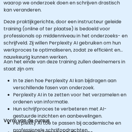
waarop we onderzoek doen en schrijven drastisch
kan veranderen.
Deze praktijkgerichte, door een instructeur geleide
training (online of ter plaatse) is bedoeld voor
professionals op middenniveau in het onderzoeks- en
schrijfveld. Zij willen Perplexity AI gebruiken om hun
werkproces te optimaliseren, zodat ze efficiënt en
nauwkeurig kunnen werken.
Aan het einde van deze training zullen deelnemers in
staat zijn om:
In te zien hoe Perplexity AI kan bijdragen aan
verschillende fasen van onderzoek.
Perplexity AI in te zetten voor het verzamelen en
ordenen van informatie.
Hun schrijfproces te verbeteren met AI-
gestuurde inzichten en aanbevelingen.
Vorm van de cursus
Perplexity AI toe te passen bij academische en
professionele schrijfopdrachten.