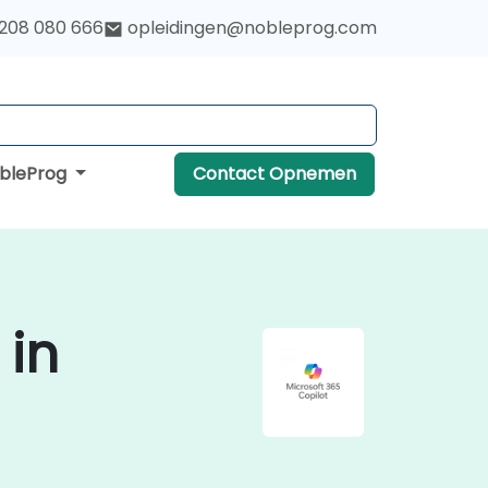
 208 080 666
opleidingen@nobleprog.com
obleProg
Contact Opnemen
 in