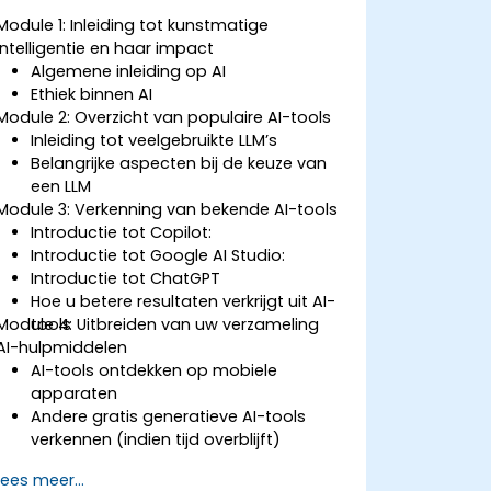
Module 1: Inleiding tot kunstmatige
intelligentie en haar impact
Algemene inleiding op AI
Ethiek binnen AI
Module 2: Overzicht van populaire AI-tools
Inleiding tot veelgebruikte LLM’s
Belangrijke aspecten bij de keuze van
een LLM
Module 3: Verkenning van bekende AI-tools
Introductie tot Copilot:
Introductie tot Google AI Studio:
Introductie tot ChatGPT
Hoe u betere resultaten verkrijgt uit AI-
Module 4: Uitbreiden van uw verzameling
tools
AI-hulpmiddelen
AI-tools ontdekken op mobiele
apparaten
Andere gratis generatieve AI-tools
verkennen (indien tijd overblijft)
Lees meer...