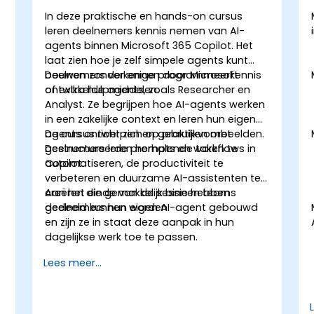
In deze praktische en hands-on cursus
leren deelnemers kennis nemen van AI-
agents binnen Microsoft 365 Copilot. Het
laat zien hoe je zelf simpele agents kunt
bouwen zonder enige programmeerkennis
Deelnemers verkennen door Microsoft
of extra hulpmiddelen.
ontwikkelde agents, zoals Researcher en
Analyst. Ze begrijpen hoe AI-agents werken
in een zakelijke context en leren hun eigen
agents ontwerpen en gebruiken met
De cursus richt zich op praktijkvoorbeelden.
gestructureerde prompts en workflows in
Deelnemers leren herhalende taken te
Copilot.
automatiseren, de productiviteit te
verbeteren en duurzame AI-assistenten te
n
creëren die gemakkelijk binnen teams
Aan het einde van de sessie hebben
gedeeld kunnen worden.
deelnemers hun eigen AI-agent gebouwd
en zijn ze in staat deze aanpak in hun
dagelijkse werk toe te passen.
Lees meer...