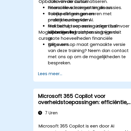
Opbouw van de cursus
data-invoer automatiseren.
Financiële samenvattingen en
Interactieve lezingen en discussies.
voorspellingen genereren met
Talrijke oefeningen en
ondersteuning van AI.
praktijkvoorbeelden.
Met behulp van eenvoudige taalinvoer
Praktische toepassing in een live-
Mogelijkheden tot aanpassing van de
waardevolle inzichten verkrijgen uit
labomgeving.
cursus
grote hoeveelheden financiële
gegevens.
Wilt u een op maat gemaakte versie
van deze training? Neem dan contact
met ons op om de mogelijkheden te
bespreken.
Lees meer...
Microsoft 365 Copilot voor
overheidstoepassingen: efficiëntie,
communicatie en inzichten
7 Uren
Microsoft 365 Copilot is een door AI