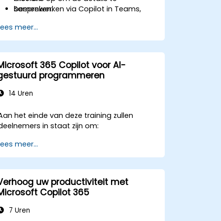
Samenwerken via Copilot in Teams,
bespreken.
waardoor vergaderingen en
Lees meer...
actiepunten eenvoudiger worden
bijgehouden.
Microsoft 365 Copilot voor AI-
gestuurd programmeren
14 Uren
Aan het einde van deze training zullen
deelnemers in staat zijn om:
Lees meer...
Verhoog uw productiviteit met
Microsoft Copilot 365
7 Uren