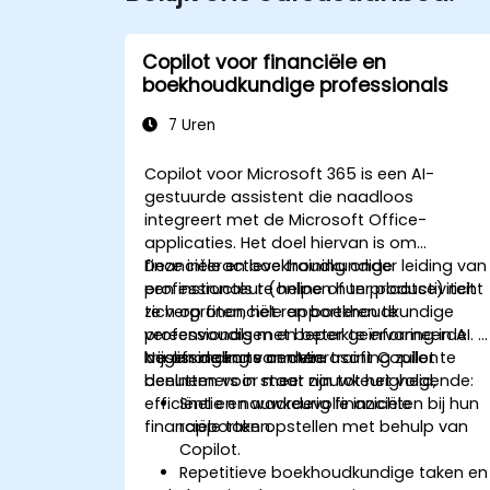
Copilot voor financiële en
boekhoudkundige professionals
7 Uren
Copilot voor Microsoft 365 is een AI-
gestuurde assistent die naadloos
integreert met de Microsoft Office-
applicaties. Het doel hiervan is om
financiële en boekhoudkundige
Deze interactieve training onder leiding van
professionals te helpen hun productiviteit
een instructeur (online of ter plaatse) richt
te vergroten, het rapporteren te
zich op financiële en boekhoudkundige
vereenvoudigen en beter geïnformeerde
professionals met beperkte ervaring in AI. Zi
beslissingen te nemen.
krijgen de kans om Microsoft Copilot te
Na afronding van deze training zullen
benutten voor meer nauwkeurigheid,
deelnemers in staat zijn tot het volgende:
efficiëntie en waardevolle inzichten bij hun
Snel en nauwkeurig financiële
financiële taken.
rapporten opstellen met behulp van
Copilot.
Repetitieve boekhoudkundige taken en