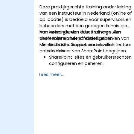
Deze praktijkgerichte training onder leiding
van een instructeur in Nederland (online of
op locatie) is bedoeld voor supervisors en
beheerders met een gedegen kennis die
hun vaardigheden in het beheren van
Aan het einde van deze training zullen
SharePoint en het effectief gebruiken van
deelnemers onder andere kunnen:
Microsoft 365 Copilot verder willen
De basisprincipes van de architectuur
ontwikkelen.
en beheer van SharePoint begrijpen.
SharePoint-sites en gebruikersrechten
configureren en beheren.
Beveiligings- en nalevingsmaatregelen
Lees meer...
in SharePoint implementeren.
Microsoft 365 Copilot-functionaliteite
integreren om de organisatorische
productiviteit te verbeteren.
Best practices toepassen voor data-
governance en contentbeheer.