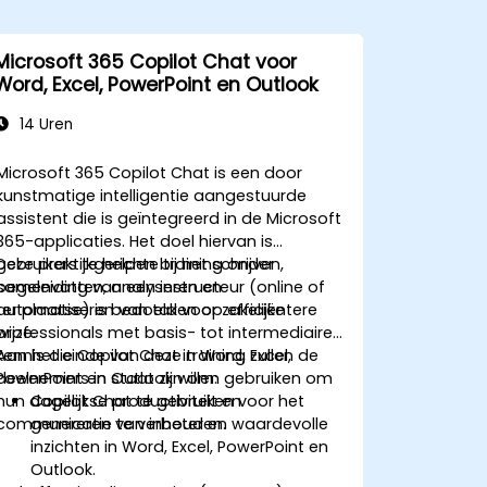
Microsoft 365 Copilot Chat voor
Word, Excel, PowerPoint en Outlook
14 Uren
Microsoft 365 Copilot Chat is een door
kunstmatige intelligentie aangestuurde
assistent die is geïntegreerd in de Microsoft
365-applicaties. Het doel hiervan is
gebruikers te helpen bij het schrijven,
Deze praktijkgerichte training onder
samenvatten, analyseren en
begeleiding van een instructeur (online of
automatiseren van taken op efficiëntere
ter plaatse) is bedoeld voor zakelijke
wijze.
professionals met basis- tot intermediaire
kennis die Copilot Chat in Word, Excel,
Aan het einde van deze training zullen de
PowerPoint en Outlook willen gebruiken om
deelnemers in staat zijn om:
hun dagelijkse productiviteit en
Copilot Chat te gebruiken voor het
communicatie te verbeteren.
genereren van inhoud en waardevolle
inzichten in Word, Excel, PowerPoint en
Outlook.