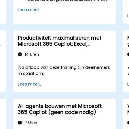
vergaderingen en taakbewaking
Lees meer...
stroomlijnen met Copilot in Teams.
Productiviteit maximaliseren met
n
Microsoft 365 Copilot: Excel,
PowerPoint, Outlook en OneNote
14 Uren
Na afloop van deze training zijn deelnemers
in staat om:
Lees meer...
AI-agents bouwen met Microsoft
365 Copilot (geen code nodig)
7 Uren