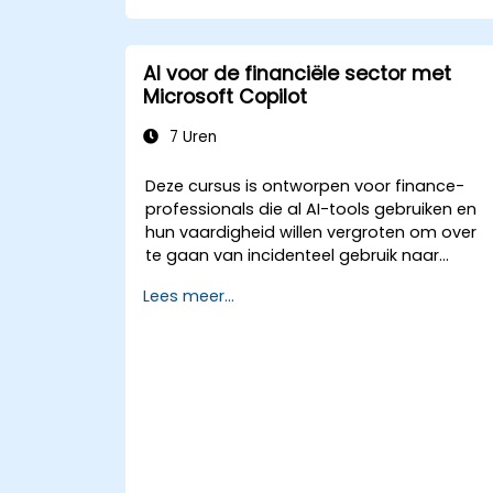
AI voor de financiële sector met
Microsoft Copilot
7 Uren
Deze cursus is ontworpen voor finance-
professionals die al AI-tools gebruiken en
hun vaardigheid willen vergroten om over
te gaan van incidenteel gebruik naar
zelfverzekerde, consistente dagelijkse
Lees meer...
praktijk met Microsoft Copilot. Deelnemers
versterken hun promptingvaardigheden en
passen Copilot direct toe op echte
taakstellingen in de financiële wereld, zoals
datareconciliatie, forecasting, budgetterin
en rapportage. Deze interactieve
trainingdag is gebouwd rond live
oefeningen die gebruik maken van
realistische datasets uit de financiële