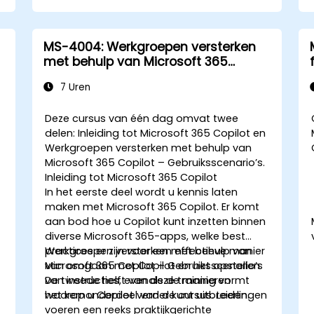
MS-4004: Werkgroepen versterken
met behulp van Microsoft 365
Copilot – Gebruiksscenario’s
7 Uren
Deze cursus van één dag omvat twee
delen:
Inleiding tot Microsoft 365 Copilot en
Werkgroepen versterken met behulp van
Microsoft 365 Copilot – Gebruiksscenario’s
.
Inleiding tot Microsoft 365 Copilot
In het eerste deel wordt u kennis laten
maken met Microsoft 365 Copilot. Er komt
aan bod hoe u Copilot kunt inzetten binnen
diverse Microsoft 365-apps, welke best
g
practices er zijn voor een effectieve manier
Werkgroepen versterken met behulp van
van omgaan met Copilot en het opstellen
Microsoft 365 Copilot – Gebruiksscenario’s
van instructies, evenals de manieren
De tweede helft van deze training vormt
waarop u Copilot verder kunt uitbreiden.
het kernonderdeel van de cursus. Leerlingen
voeren een reeks praktijkgerichte