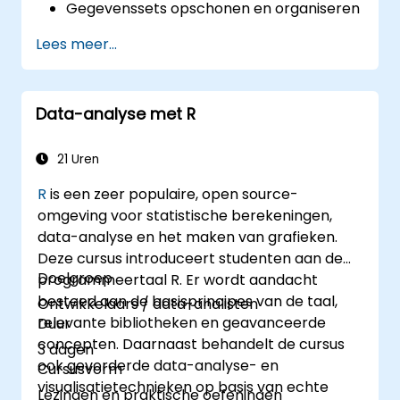
Gegevenssets opschonen en organiseren
met behulp van Python en Power Query.
Lees meer...
Statistische analyses uitvoeren en
voorspellingen maken met R.
Professionele dashboards en rapporten
Data-analyse met R
ontwikkelen met Power BI.
Gegevens uit meerdere bronnen efficiënt
integreren en analyseren.
21 Uren
R
is een zeer populaire, open source-
omgeving voor statistische berekeningen,
data-analyse en het maken van grafieken.
Deze cursus introduceert studenten aan de
Doelgroep
programmeertaal R. Er wordt aandacht
besteed aan de basisprincipes van de taal,
Ontwikkelaars / data-analisten
relevante bibliotheken en geavanceerde
Duur
concepten. Daarnaast behandelt de cursus
3 dagen
ook gevorderde data-analyse- en
Cursusvorm
visualisatietechnieken op basis van echte
Lezingen en praktische oefeningen