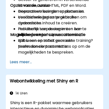
Opzet van de cursus
formaten, zoals HTML, PDF en Word.
Geparametriseerde rapporten en
Interactieve lezingen en discussies.
conditionele logica te gebruiken om
Veel oefeningen en praktische
dynamische inhoud te creëren.
opdrachten.
Het uiterlijk van documenten aan te
Praktische toepassing in een live-
Mogelijkheden voor cursuscustomisatie
passen met behulp van thema’s,
labomgeving.
sjablonen en LaTeX voor een
Wilt u een op maat gemaakte training?
professionele presentatie.
Neem dan contact met ons op om de
mogelijkheden te bespreken.
Lees meer...
Webontwikkeling met Shiny en R
14 Uren
Shiny is een R-pakket waarmee gebruikers
interactieve en dynamische webapplicaties