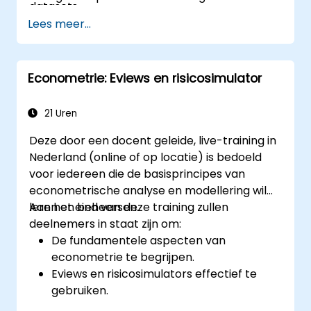
datasets.
Lees meer...
Econometrie: Eviews en risicosimulator
21 Uren
Deze door een docent geleide, live-training in
Nederland (online of op locatie) is bedoeld
voor iedereen die de basisprincipes van
econometrische analyse en modellering wil
leren en beheersen.
Aan het eind van deze training zullen
deelnemers in staat zijn om:
De fundamentele aspecten van
econometrie te begrijpen.
Eviews en risicosimulators effectief te
gebruiken.