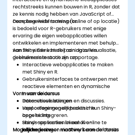
rechtstreeks kunnen bouwen in R, zonder dat
ze kennis nodig hebben van JavaScript of
complexe webframeworks.
Deze begeleide training (online of op locatie)
is bedoeld voor R-gebruikers met enige
ervaring die eigen webapplicaties willen
ontwikkelen en implementeren met behulp
van Shiny. Denk hierbij aan data-visualisatie,
Aan het einde van de training zullen
gebruikersinteractie en rapportage.
deelnemers in staat zijn om:
Interactieve webapplicaties te maken
met Shiny en R.
Gebruikersinterfaces te ontwerpen met
reactieve elementen en dynamische
Vorm van de cursus
invoervelden.
Data-visualisaties en
Interactieve lezingen en discussies.
rapportagemogelijkheden in hun Shiny-
Veel oefeningen en praktische
apps te integreren.
begeleiding.
Shiny-applicaties lokaal of online te
Hands-on werken in een live-
Mogelijkheden voor maatwerk aan de cursus
implementeren via Shiny Server of Posit
labomgeving.