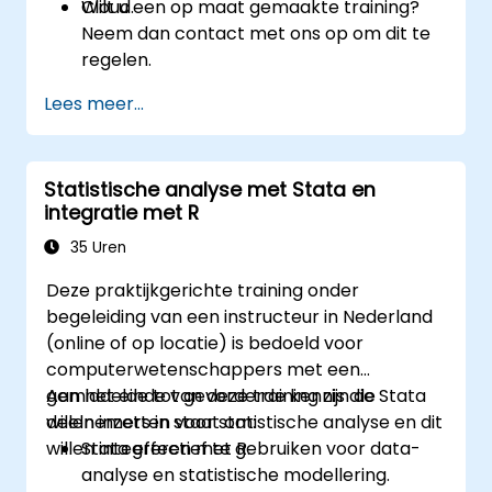
Cloud.
Wilt u een op maat gemaakte training?
Neem dan contact met ons op om dit te
regelen.
Lees meer...
Statistische analyse met Stata en
integratie met R
35 Uren
Deze praktijkgerichte training onder
begeleiding van een instructeur in Nederland
(online of op locatie) is bedoeld voor
computerwetenschappers met een
gemiddelde tot gevorderde kennis die Stata
Aan het einde van deze training zijn de
willen inzetten voor statistische analyse en dit
deelnemers in staat om:
willen integreren met R.
Stata effectief te gebruiken voor data-
analyse en statistische modellering.