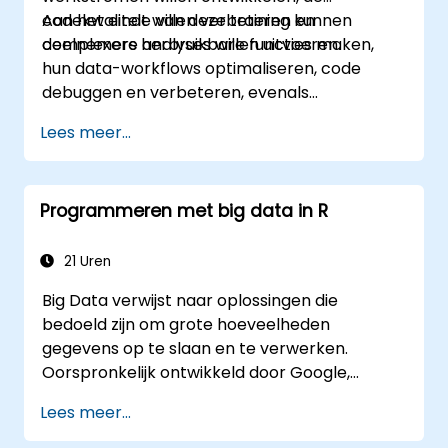
codekwaliteit willen verbeteren en
Aan het einde van deze training kunnen
complexere analyses willen uitvoeren.
deelnemers herbruikbare functies maken,
hun data-workflows optimaliseren, code
debuggen en verbeteren, evenals
reproduceerbare rapporten genereren.
Lees meer...
Programmeren met big data in R
21 Uren
Big Data verwijst naar oplossingen die
bedoeld zijn om grote hoeveelheden
gegevens op te slaan en te verwerken.
Oorspronkelijk ontwikkeld door Google,
hebben deze Big Data-oplossingen zich
Lees meer...
verder ontwikkeld en waren ze inspiratiebron
voor tal van soortgelijke projecten, waarvan