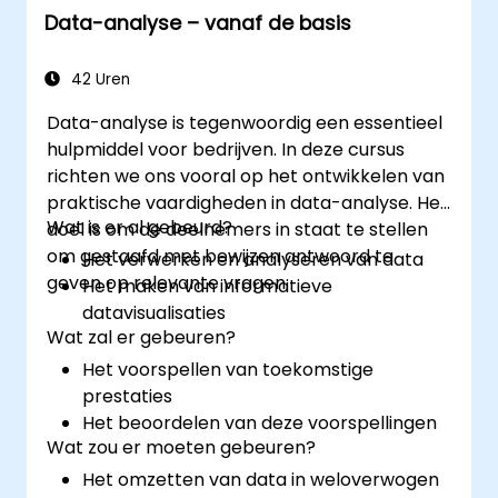
Data-analyse – vanaf de basis
42 Uren
Data-analyse is tegenwoordig een essentieel
hulpmiddel voor bedrijven. In deze cursus
richten we ons vooral op het ontwikkelen van
praktische vaardigheden in data-analyse. Het
Wat is er al gebeurd?
doel is om de deelnemers in staat te stellen
om gestaafd met bewijzen antwoord te
Het verwerken en analyseren van data
geven op relevante vragen:
Het maken van informatieve
datavisualisaties
Wat zal er gebeuren?
Het voorspellen van toekomstige
prestaties
Het beoordelen van deze voorspellingen
Wat zou er moeten gebeuren?
Het omzetten van data in weloverwogen