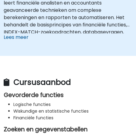
leert financiële analisten en accountants
geavanceerde technieken om complexe
berekeningen en rapporten te automatiseren. Het
behandelt de basisprincipes van financiële functies,
INDEX-MATCH-zoekopdrachten, databasevragen,
Lees meer
PivotTables en PivotCharts, evenals het integreren
van externe gegevens. Daarnaast gaat het dieper in
op Goal Seek, Solver, de Analysis ToolPak en VBA-
macros, waarmee herhaalde werkstromen worden
geautomatiseerd. Deze kennis helpt professionals om
onbewerkte cijfers om te zetten in bruikbare
Cursusaanbod
financiële inzichten en nauwkeurige voorspellingen
voor strategisch planningsproces.
Gevorderde functies
Logische functies
Wiskundige en statistische functies
Financiële functies
Zoeken en gegevenstabellen