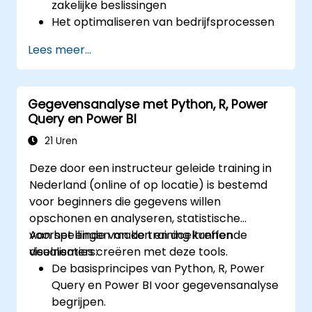
zakelijke beslissingen
Het optimaliseren van bedrijfsprocessen
Lees meer...
Gegevensanalyse met Python, R, Power
Query en Power BI
21 Uren
Deze door een instructeur geleide training in
Nederland (online of op locatie) is bestemd
voor beginners die gegevens willen
opschonen en analyseren, statistische
voorspellingen maken en doeltreffende
Aan het einde van de training kunnen
visualisaties creëren met deze tools.
deelnemers:
De basisprincipes van Python, R, Power
Query en Power BI voor gegevensanalyse
begrijpen.