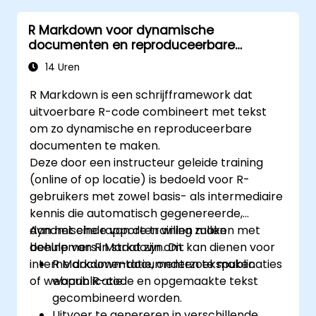
R Markdown voor dynamische
documenten en reproduceerbare
rapportage
14 Uren
R Markdown is een schrijfframework dat
uitvoerbare R-code combineert met tekst
om zo dynamische en reproduceerbare
documenten te maken.
Deze door een instructeur geleide training
(online of op locatie) is bedoeld voor R-
gebruikers met zowel basis- als intermediaire
kennis die automatisch gegenereerde,
dynamische rapporten willen maken met
Aan het einde van de training zullen
behulp van R Markdown. Dit kan dienen voor
deelnemers in staat zijn om:
interne documentatie, onderzoekspublicaties
R Markdown-documenten te maken
of webpublicatie.
waarin R-code en opgemaakte tekst
gecombineerd worden.
Uitvoer te genereren in verschillende