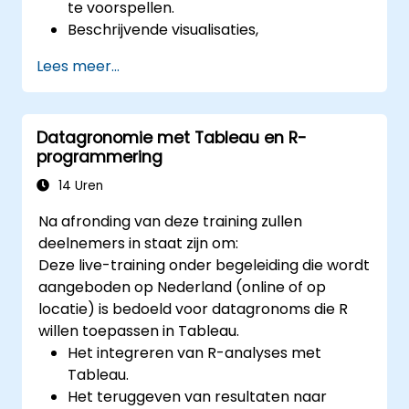
te voorspellen.
Beschrijvende visualisaties,
samenvattingslijsten en
Lees meer...
frequentietabellen genereren.
Grote databases beheren en
structureren zodat ze klaar zijn voor
Datagronomie met Tableau en R-
analyse.
programmering
14 Uren
Na afronding van deze training zullen
deelnemers in staat zijn om:
Deze live-training onder begeleiding die wordt
aangeboden op Nederland (online of op
locatie) is bedoeld voor datagronoms die R
willen toepassen in Tableau.
Het integreren van R-analyses met
Tableau.
Het teruggeven van resultaten naar