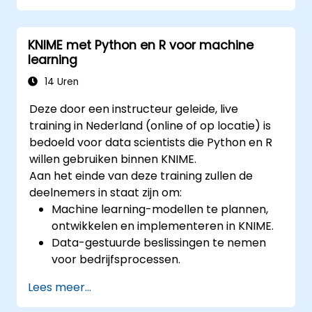
het creëren van nauwkeurige
prognosemodellen.
KNIME met Python en R voor machine
Prognoseprocessen geautomatiseerd in
learning
te zetten voor zakelijke en
onderzoeksdoeleinden.
14 Uren
Deze door een instructeur geleide, live
training in Nederland (online of op locatie) is
bedoeld voor data scientists die Python en R
willen gebruiken binnen KNIME.
Aan het einde van deze training zullen de
deelnemers in staat zijn om:
Machine learning-modellen te plannen,
ontwikkelen en implementeren in KNIME.
Data-gestuurde beslissingen te nemen
voor bedrijfsprocessen.
End-to-end data science-projecten uit te
Lees meer...
voeren.