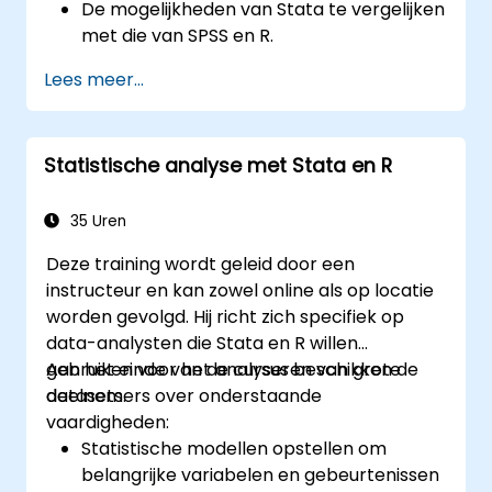
De mogelijkheden van Stata te vergelijken
met die van SPSS en R.
Stata naadloos te integreren met R voor
Lees meer...
statistische berekeningen.
Workflows te ontwikkelen en te
automatiseren met behulp van zowel
Statistische analyse met Stata en R
Stata als R.
35 Uren
Deze training wordt geleid door een
instructeur en kan zowel online als op locatie
worden gevolgd. Hij richt zich specifiek op
data-analysten die Stata en R willen
gebruiken voor het analyseren van grote
Aan het einde van de cursus beschikken de
datasets.
deelnemers over onderstaande
vaardigheden:
Statistische modellen opstellen om
belangrijke variabelen en gebeurtenissen