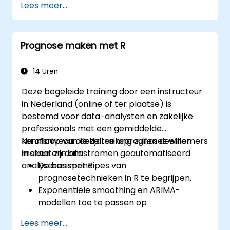
Lees meer...
Prognose maken met R
14 Uren
Deze begeleide training door een instructeur
in Nederland (online of ter plaatse) is
bestemd voor data-analysten en zakelijke
professionals met een gemiddelde
kennisniveau die tijdreeksprognoses willen
Na afloop van deze training zullen deelnemers
maken en datastromen geautomatiseerd
in staat zijn om:
analyseren met R.
De basisprincipes van
prognosetechnieken in R te begrijpen.
Exponentiële smoothing en ARIMA-
modellen toe te passen op
tijdreeksanalyse.
Lees meer...
Het ‘forecast’-pakket te gebruiken voor