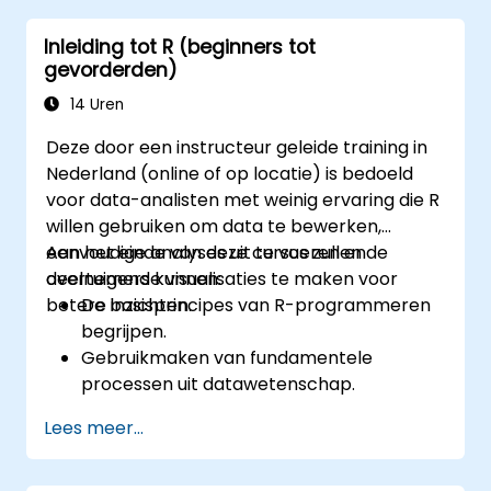
er veel als open source beschikbaar zijn. R is
Inleiding tot R (beginners tot
een populaire programmeertaal binnen de
gevorderden)
financiële sector.
14 Uren
Deze door een instructeur geleide training in
Nederland (online of op locatie) is bedoeld
voor data-analisten met weinig ervaring die R
willen gebruiken om data te bewerken,
eenvoudige analyses uit te voeren en
Aan het einde van deze cursus zullen de
overtuigende visualisaties te maken voor
deelnemers kunnen:
betere inzichten.
De basisprincipes van R-programmeren
begrijpen.
Gebruikmaken van fundamentele
processen uit datawetenschap.
Visuele weergaven van data creëren.
Lees meer...