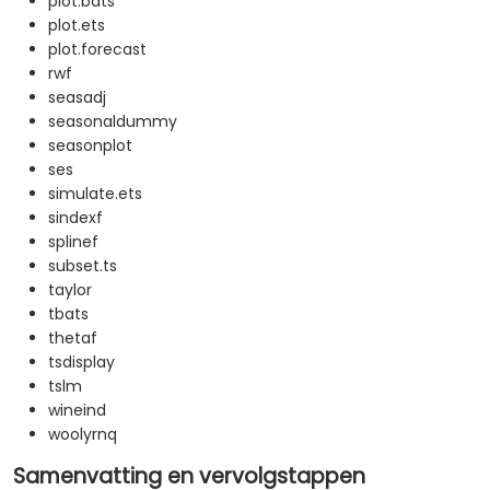
plot.bats
plot.ets
plot.forecast
rwf
seasadj
seasonaldummy
seasonplot
ses
simulate.ets
sindexf
splinef
subset.ts
taylor
tbats
thetaf
tsdisplay
tslm
wineind
woolyrnq
Samenvatting en vervolgstappen