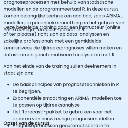
prognoseprocessen met behulp van statistische
modellen en de programmeertaal R. In deze cursus
komen belangrijke technieken aan bod, zoals ARIMA-
modellen, exponentiële smoothing en het gebruik van
Deze begeleide training door een instructeur (online
het krachtige ‘forecast’-pakket in R.
of ter plaatse) richt zich op data-analysten en
zakelijke professionals met een gemiddelde
kennisniveau die tijdreeksprognoses willen maken en
datastromen geautomatiseerd analyseren met R.
Aan het einde van de training zullen deelnemers in
staat zijn om:
De basisprincipes van prognosetechnieken in R
te begrijpen.
Exponentiële smoothing en ARIMA-modellen toe
te passen op tijdreeksanalyse.
Het ‘forecast’-pakket te gebruiken voor het
creëren van nauwkeurige prognosemodellen.
Opzet van de cursus
Prognoseprocessen geautomatiseerd in te