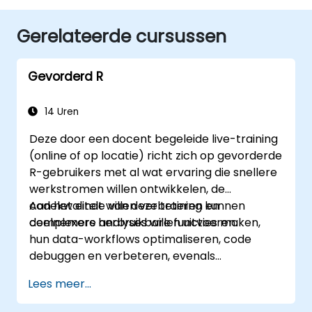
Gerelateerde cursussen
Gevorderd R
14 Uren
Deze door een docent begeleide live-training
(online of op locatie) richt zich op gevorderde
R-gebruikers met al wat ervaring die snellere
werkstromen willen ontwikkelen, de
codekwaliteit willen verbeteren en
Aan het einde van deze training kunnen
complexere analyses willen uitvoeren.
deelnemers herbruikbare functies maken,
hun data-workflows optimaliseren, code
debuggen en verbeteren, evenals
reproduceerbare rapporten genereren.
Lees meer...