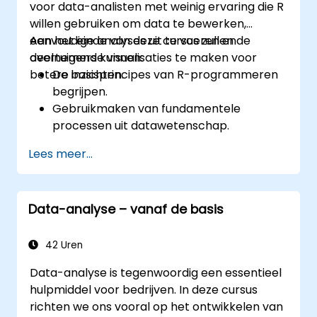
voor data-analisten met weinig ervaring die R
willen gebruiken om data te bewerken,
eenvoudige analyses uit te voeren en
Aan het einde van deze cursus zullen de
overtuigende visualisaties te maken voor
deelnemers kunnen:
betere inzichten.
De basisprincipes van R-programmeren
begrijpen.
Gebruikmaken van fundamentele
processen uit datawetenschap.
Visuele weergaven van data creëren.
Lees meer...
Data-analyse – vanaf de basis
42 Uren
Data-analyse is tegenwoordig een essentieel
hulpmiddel voor bedrijven. In deze cursus
richten we ons vooral op het ontwikkelen van