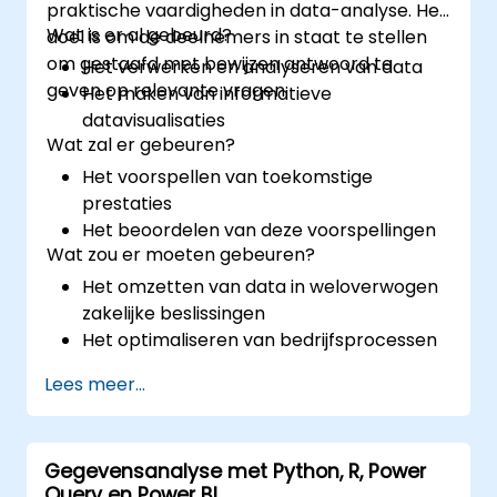
praktische vaardigheden in data-analyse. Het
Wat is er al gebeurd?
doel is om de deelnemers in staat te stellen
om gestaafd met bewijzen antwoord te
Het verwerken en analyseren van data
geven op relevante vragen:
Het maken van informatieve
datavisualisaties
Wat zal er gebeuren?
Het voorspellen van toekomstige
prestaties
Het beoordelen van deze voorspellingen
Wat zou er moeten gebeuren?
Het omzetten van data in weloverwogen
zakelijke beslissingen
Het optimaliseren van bedrijfsprocessen
Lees meer...
Gegevensanalyse met Python, R, Power
Query en Power BI