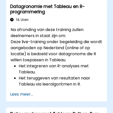
structureren zodat ze klaar zijn voor
Datagronomie met Tableau en R-
analyse.
programmering
14 Uren
Na afronding van deze training zullen
deelnemers in staat zijn om:
Deze live-training onder begeleiding die wordt
aangeboden op Nederland (online of op
locatie) is bedoeld voor datagronoms die R
willen toepassen in Tableau.
Het integreren van R-analyses met
Tableau.
Het teruggeven van resultaten naar
Tableau via leeralgoritmen in R.
Het structureren en visualiseren van R-
Lees meer...
functies binnen Tableau.
Het nemen van data-gestuurde
beslissingen ten behoeve van