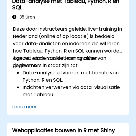
Data-analyse met Tableau, Python, R en
bedrijfsvoering.
SQL
35 Uren
Deze door instructeurs geleide, live-training in
Nederland (online of op locatie) is bedoeld
voor data-analisten en iedereen die wil leren
hoe Tableau, Python, R en SQL kunnen worden
ingezet voor visualisatie en analyse van
Aan het einde van de training zullen
gegevens.
deelnemers in staat zijn tot:
Data-analyse uitvoeren met behulp van
Python, R en SQL.
Inzichten verwerven via data-visualisatie
met Tableau.
Op basis van gegevens beslissingen
Lees meer...
nemen die gunstig zijn voor
bedrijfsactiviteiten.
Webapplicaties bouwen in R met Shiny