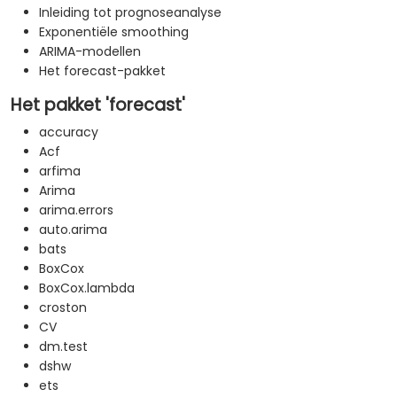
Inleiding tot prognoseanalyse
Exponentiële smoothing
ARIMA-modellen
Het forecast-pakket
Het pakket 'forecast'
accuracy
Acf
arfima
Arima
arima.errors
auto.arima
bats
BoxCox
BoxCox.lambda
croston
CV
dm.test
dshw
ets