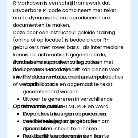
R Markdown is een schrijfframework dat
uitvoerbare R-code combineert met tekst
om zo dynamische en reproduceerbare
documenten te maken.
Deze door een instructeur geleide training
(online of op locatie) is bedoeld voor R-
gebruikers met zowel basis- als intermediaire
kennis die automatisch gegenereerde,
dynamische rapporten willen maken met
Aan het einde van de training zullen
behulp van R Markdown. Dit kan dienen voor
deelnemers in staat zijn om:
interne documentatie, onderzoekspublicaties
R Markdown-documenten te maken
of webpublicatie.
waarin R-code en opgemaakte tekst
gecombineerd worden.
Uitvoer te genereren in verschillende
Opzet van de cursus
formaten, zoals HTML, PDF en Word.
Geparametriseerde rapporten en
Interactieve lezingen en discussies.
conditionele logica te gebruiken om
Veel oefeningen en praktische
dynamische inhoud te creëren.
opdrachten.
Het uiterlijk van documenten aan te
Praktische toepassing in een live-