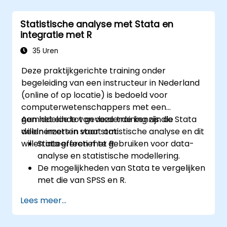
Statistische analyse met Stata en
integratie met R
35 Uren
Deze praktijkgerichte training onder
begeleiding van een instructeur in Nederland
(online of op locatie) is bedoeld voor
computerwetenschappers met een
gemiddelde tot gevorderde kennis die Stata
Aan het einde van deze training zijn de
willen inzetten voor statistische analyse en dit
deelnemers in staat om:
willen integreren met R.
Stata effectief te gebruiken voor data-
analyse en statistische modellering.
De mogelijkheden van Stata te vergelijken
met die van SPSS en R.
Stata naadloos te integreren met R voor
Lees meer...
statistische berekeningen.
Workflows te ontwikkelen en te