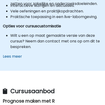
zetten voor zakelijke en onderzoeksdoeleinden.
Interactieve lezingen en discussies.
Vele oefeningen en praktijkopdrachten.
Praktische toepassing in een live-labomgeving.
Opties voor cursuscustomisatie
Wilt u een op maat gemaakte versie van deze
cursus? Neem dan contact met ons op om dit te
bespreken.
Lees meer
Cursusaanbod
Prognose maken met R