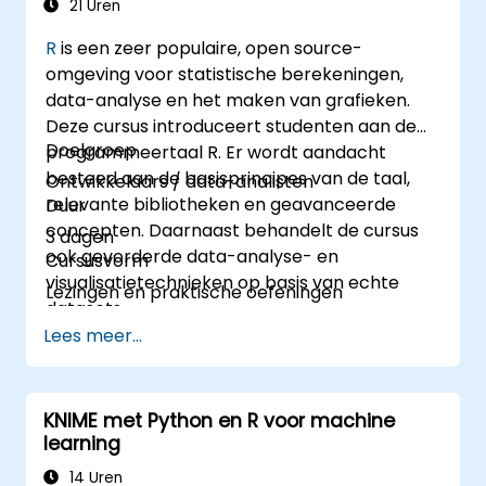
integreren en analyseren.
21 Uren
R
is een zeer populaire, open source-
omgeving voor statistische berekeningen,
data-analyse en het maken van grafieken.
Deze cursus introduceert studenten aan de
Doelgroep
programmeertaal R. Er wordt aandacht
besteed aan de basisprincipes van de taal,
Ontwikkelaars / data-analisten
relevante bibliotheken en geavanceerde
Duur
concepten. Daarnaast behandelt de cursus
3 dagen
ook gevorderde data-analyse- en
Cursusvorm
visualisatietechnieken op basis van echte
Lezingen en praktische oefeningen
datasets.
Lees meer...
KNIME met Python en R voor machine
learning
14 Uren