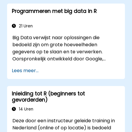
Programmeren met big data in R
21 Uren
Big Data verwijst naar oplossingen die
bedoeld zijn om grote hoeveelheden
gegevens op te slaan en te verwerken.
Oorspronkelijk ontwikkeld door Google,
hebben deze Big Data-oplossingen zich
Lees meer...
verder ontwikkeld en waren ze inspiratiebron
voor tal van soortgelijke projecten, waarvan
er veel als open source beschikbaar zijn. R is
Inleiding tot R (beginners tot
een populaire programmeertaal binnen de
gevorderden)
financiële sector.
14 Uren
Deze door een instructeur geleide training in
Nederland (online of op locatie) is bedoeld