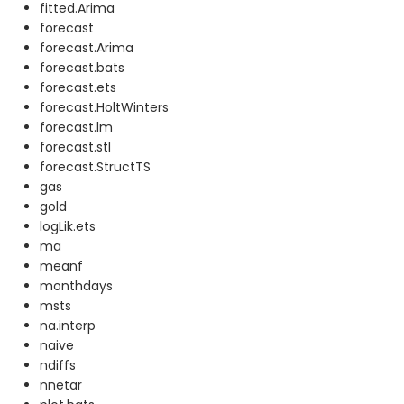
fitted.Arima
forecast
forecast.Arima
forecast.bats
forecast.ets
forecast.HoltWinters
forecast.lm
forecast.stl
forecast.StructTS
gas
gold
logLik.ets
ma
meanf
monthdays
msts
na.interp
naive
ndiffs
nnetar