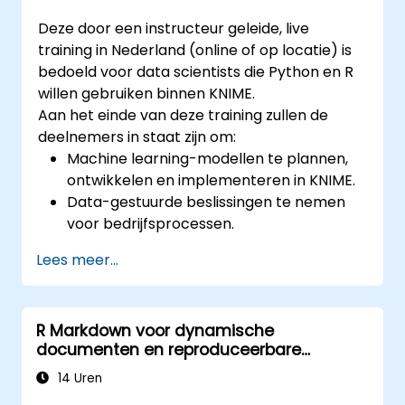
Deze door een instructeur geleide, live
training in Nederland (online of op locatie) is
bedoeld voor data scientists die Python en R
willen gebruiken binnen KNIME.
Aan het einde van deze training zullen de
deelnemers in staat zijn om:
Machine learning-modellen te plannen,
ontwikkelen en implementeren in KNIME.
Data-gestuurde beslissingen te nemen
voor bedrijfsprocessen.
End-to-end data science-projecten uit te
Lees meer...
voeren.
R Markdown voor dynamische
documenten en reproduceerbare
rapportage
14 Uren