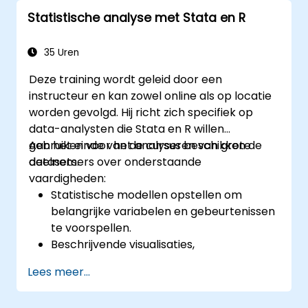
automatiseren met behulp van zowel
Statistische analyse met Stata en R
Stata als R.
35 Uren
Deze training wordt geleid door een
instructeur en kan zowel online als op locatie
worden gevolgd. Hij richt zich specifiek op
data-analysten die Stata en R willen
gebruiken voor het analyseren van grote
Aan het einde van de cursus beschikken de
datasets.
deelnemers over onderstaande
vaardigheden:
Statistische modellen opstellen om
belangrijke variabelen en gebeurtenissen
te voorspellen.
Beschrijvende visualisaties,
samenvattingslijsten en
Lees meer...
frequentietabellen genereren.
Grote databases beheren en