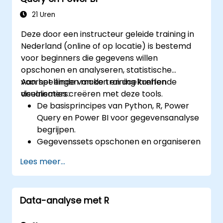
21 Uren
Deze door een instructeur geleide training in
Nederland (online of op locatie) is bestemd
voor beginners die gegevens willen
opschonen en analyseren, statistische
voorspellingen maken en doeltreffende
Aan het einde van de training kunnen
visualisaties creëren met deze tools.
deelnemers:
De basisprincipes van Python, R, Power
Query en Power BI voor gegevensanalyse
begrijpen.
Gegevenssets opschonen en organiseren
met behulp van Python en Power Query.
Lees meer...
Statistische analyses uitvoeren en
voorspellingen maken met R.
Professionele dashboards en rapporten
Data-analyse met R
ontwikkelen met Power BI.
Gegevens uit meerdere bronnen efficiënt