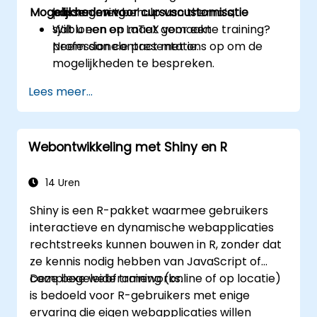
Mogelijkheden voor cursuscustomisatie
passen met behulp van thema’s,
labomgeving.
sjablonen en LaTeX voor een
Wilt u een op maat gemaakte training?
professionele presentatie.
Neem dan contact met ons op om de
mogelijkheden te bespreken.
Lees meer...
Webontwikkeling met Shiny en R
14 Uren
Shiny is een R-pakket waarmee gebruikers
interactieve en dynamische webapplicaties
rechtstreeks kunnen bouwen in R, zonder dat
ze kennis nodig hebben van JavaScript of
complexe webframeworks.
Deze begeleide training (online of op locatie)
is bedoeld voor R-gebruikers met enige
ervaring die eigen webapplicaties willen