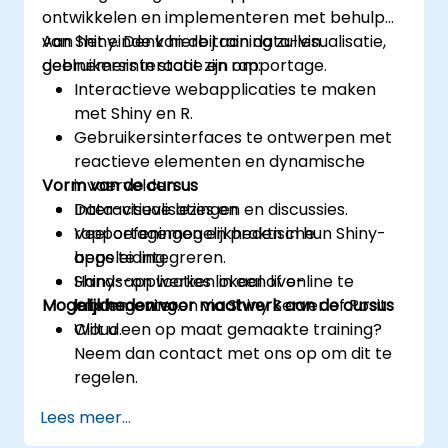
ontwikkelen en implementeren met behulp
van Shiny. Denk hierbij aan data-visualisatie,
Aan het einde van de training zullen
gebruikersinteractie en rapportage.
deelnemers in staat zijn om:
Interactieve webapplicaties te maken
met Shiny en R.
Gebruikersinterfaces te ontwerpen met
reactieve elementen en dynamische
Vorm van de cursus
invoervelden.
Data-visualisaties en
Interactieve lezingen en discussies.
rapportagemogelijkheden in hun Shiny-
Veel oefeningen en praktische
apps te integreren.
begeleiding.
Shiny-applicaties lokaal of online te
Hands-on werken in een live-
Mogelijkheden voor maatwerk aan de cursus
implementeren via Shiny Server of Posit
labomgeving.
Cloud.
Wilt u een op maat gemaakte training?
Neem dan contact met ons op om dit te
regelen.
Lees meer...