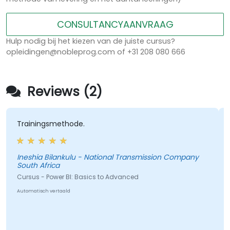
CONSULTANCYAANVRAAG
Hulp nodig bij het kiezen van de juiste cursus?
opleidingen@nobleprog.com of +31 208 080 666
Reviews (2)
ainingsmethode.
- Dashb
leren ge
shia Bilankulu - National Transmission Company
th Africa
sus - Power BI: Basics to Advanced
Cursus -
matisch vertaald
Automatisc