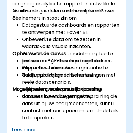
die graag analytische rapporten ontwikkelen,
visualiseren en delen met behulp van Power
Na afronding van deze cursus zullen de
BI.
deelnemers in staat zijn om:
Datagestuurde dashboards en rapporten
te ontwerpen met Power BI.
Onbewerkte data om te zetten in
waardevolle visuele inzichten.
Opbouw van de cursus
Geavanceerde datamodellering toe te
passen en DAX-functies te gebruiken.
Instructeur-gedreven presentaties en
Rapporten binnen hun organisatie te
interactieve discussies.
delen, publiceren en beheren.
Talrijke praktijkgerichte oefeningen met
reële datascenario’s.
Mogelijkheden voor cursusaanpassing
Toepassing in de praktijk via echte
datasets in een live-omgeving.
Voor een op maat gemaakte training die
aansluit bij uw bedrijfsbehoeften, kunt u
contact met ons opnemen om de details
te bespreken.
Lees meer...