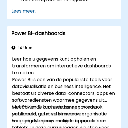
Lees meer...
Power BI-dashboards
14 Uren
Leer hoe u gegevens kunt ophalen en
transformeren om interactieve dashboards
te maken.
Power BI is een van de populairste tools voor
datavisualisatie en business intelligence. Het
bestaat uit diverse data-connectors, apps en
softwarediensten waarmee gegevens uit
verschillende bronnen kunnen worden
Met Power BI kunt u deze rapporten ook
verzameld, getransformeerd en
publiceren zodat ze binnen uw organisatie
weergegeven in overtuigende rapporten.
toegankelijk zijn op mobiele apparaten en
tablets. In deze cursus leggen we stap voor