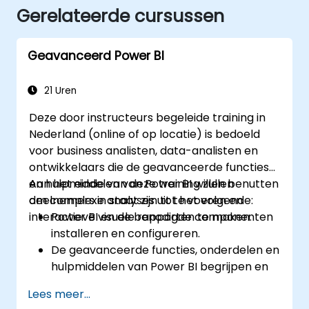
Gerelateerde cursussen
Geavanceerd Power BI
21 Uren
Deze door instructeurs begeleide training in
Nederland (online of op locatie) is bedoeld
voor business analisten, data-analisten en
ontwikkelaars die de geavanceerde functies
en hulpmiddelen van Power BI willen benutten
Aan het einde van deze training zullen
om complexe analyses uit te voeren en
deelnemers in staat zijn tot het volgende:
interactieve visuele rapporten te maken.
Power BI en de benodigde componenten
installeren en configureren.
De geavanceerde functies, onderdelen en
hulpmiddelen van Power BI begrijpen en
verkennen.
Lees meer...
Waardevolle inzichten opdoen over