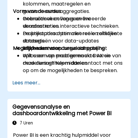
kolommen, maatregelen en
Vorm van de cursus
geavanceerde aggregaties.
Gebruikmaken van geavanceerde
Interactieve colleges en live
visualisatie- en interactieve technieken.
demonstraties.
De prestaties optimaliseren en efficiënte
Praktijkopdrachten met reële zakelijke
strategieën voor data-updates
datasets.
Mogelijkheden voor cursusaanpassing
implementeren.
Stap-voor-stap begeleiding bij het
oplossen van problemen via DAX en
Wilt u een op maat gemaakte versie van
modelleringshulpmiddelen.
deze cursus? Neem dan contact met ons
op om de mogelijkheden te bespreken.
Lees meer...
Gegevensanalyse en
dashboardontwikkeling met Power BI
7 Uren
Power BI is een krachtig hulpmiddel voor