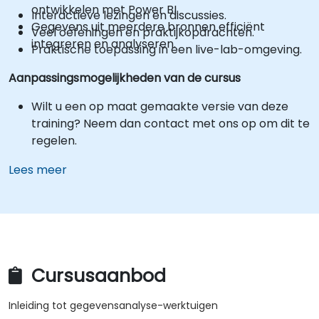
ontwikkelen met Power BI.
Interactieve lezingen en discussies.
Gegevens uit meerdere bronnen efficiënt
Veel oefeningen en praktijkopdrachten.
integreren en analyseren.
Praktische toepassing in een live-lab-omgeving.
Aanpassingsmogelijkheden van de cursus
Wilt u een op maat gemaakte versie van deze
training? Neem dan contact met ons op om dit te
regelen.
Lees meer
Cursusaanbod
Inleiding tot gegevensanalyse-werktuigen