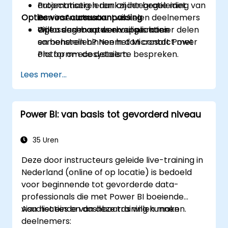
automatiseren dankzij integratie met
Projectmatig leren: onder begeleiding van
Opties voor cursusaanpassing
Power Automate.
een instructeur ontwikkelen deelnemers
Oplossingen op een veilige manier delen
eigen dashboards en applicaties.
Wilt u een maatwerkcursus laten
en beheren binnen het Microsoft Power
samenstellen? Neem dan contact met
Platform-ecosysteem.
ons op om de details te bespreken.
Lees meer...
Power BI: van basis tot gevorderd niveau
35 Uren
Deze door instructeurs geleide live-training in
Nederland (online of op locatie) is bedoeld
voor beginnende tot gevorderde data-
professionals die met Power BI boeiende
visualisaties en dashboards willen maken.
Aan het einde van deze training kunnen
deelnemers: