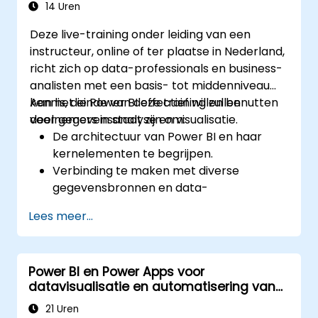
14 Uren
Deze live-training onder leiding van een
instructeur, online of ter plaatse in Nederland,
richt zich op data-professionals en business-
analisten met een basis- tot middenniveau
kennis, die Power BI effectief willen benutten
Aan het einde van deze training zullen
voor gegevensanalyse en visualisatie.
deelnemers in staat zijn om:
De architectuur van Power BI en haar
kernelementen te begrijpen.
Verbinding te maken met diverse
gegevensbronnen en data-
transformaties uit te voeren.
Lees meer...
Gedurfde visualisaties en interactieve
dashboards te ontwikkelen.
Row-level security toe te passen en
Power BI en Power Apps voor
toegang tot data beheren.
datavisualisatie en automatisering van
bedrijfsprocessen
21 Uren