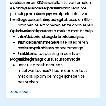
databases en BIM-modellen te verzamelen
deelnemers in staat om:
en analyseren. Daarnaast wordt
Power BI toe te passen voor realtime
gebruikgemaakt van AI-hulpmiddelen voor
integratie van gegevens.
trendanalyse en rapportage.
Gegevens uit diverse databases en BIM-
bronnen te extraheren en te analyseren.
Opbouw van de cursus
Visuele rapporten te maken met behulp
van AI-ondersteunde trendanalyse.
Interactieve lezingen en discussies.
BIM-gegevensmodellen te integreren
Talrijke oefeningen en
voor technische en beheersmatige
praktijkopdrachten.
inzichten.
Praktische toepassing in een live-
Mogelijkheden tot cursuscustomisatie
labomgeving.
Bent u op zoek naar een
maatwerkcursus? Neem dan contact
met ons op om de mogelijkheden te
bespreken.
Lees meer...