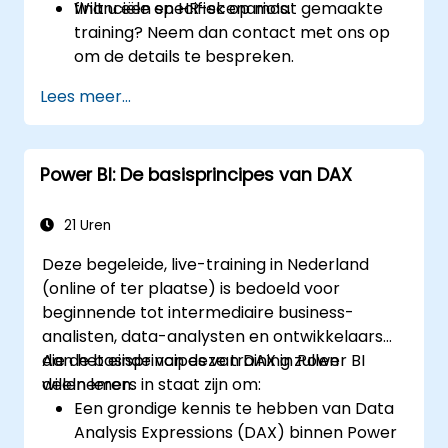
financiële en HR-scenario’s.
Wilt u een specifiek op maat gemaakte
training? Neem dan contact met ons op
om de details te bespreken.
Lees meer...
Power BI: De basisprincipes van DAX
21 Uren
Deze begeleide, live-training in Nederland
(online of ter plaatse) is bedoeld voor
beginnende tot intermediaire business-
analisten, data-analysten en ontwikkelaars
die de basisprincipes van DAX in Power BI
Aan het einde van deze training zullen
willen leren.
deelnemers in staat zijn om:
Een grondige kennis te hebben van Data
Analysis Expressions (DAX) binnen Power