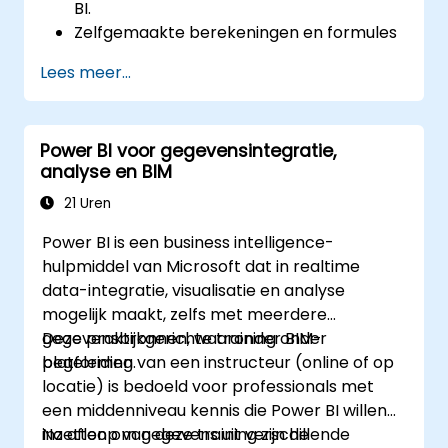
BI.
Zelfgemaakte berekeningen en formules
te creëren voor data-analyse en het
Lees meer...
verkrijgen van inzichten.
Beste praktijken toe te passen om de
prestaties van DAX te optimaliseren.
Power BI voor gegevensintegratie,
analyse en BIM
21 Uren
Power BI is een business intelligence-
hulpmiddel van Microsoft dat in realtime
data-integratie, visualisatie en analyse
mogelijk maakt, zelfs met meerdere
gegevensbronnen, waaronder BIM-
Deze praktijkgerichte training onder
platformen.
begeleiding van een instructeur (online of op
locatie) is bedoeld voor professionals met
een middenniveau kennis die Power BI willen
inzetten om gegevens uit verschillende
Na afloop van deze training zijn de