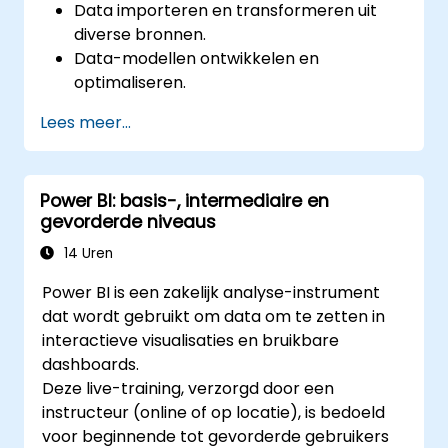
Data importeren en transformeren uit
diverse bronnen.
Data-modellen ontwikkelen en
optimaliseren.
Visueel aantrekkelijke en interactieve
Lees meer...
rapporten en dashboards creëren.
Beste praktijken toepassen bij het
visualiseren van data en ontwerp van
Power BI: basis-, intermediaire en
dashboards.
gevorderde niveaus
Gebruikmaken van geavanceerde
functies in Power BI voor diepgaande
14 Uren
analyse.
Power BI is een zakelijk analyse-instrument
dat wordt gebruikt om data om te zetten in
interactieve visualisaties en bruikbare
dashboards.
Deze live-training, verzorgd door een
instructeur (online of op locatie), is bedoeld
voor beginnende tot gevorderde gebruikers