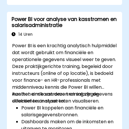
Power BI voor analyse van kasstromen en
salarisadministratie
14 Uren
Power BI is een krachtig analytisch hulpmiddel
dat wordt gebruikt om financiële en
operationele gegevens visueel weer te geven.
Deze praktijkgerichte training, begeleid door
instructeurs (online of op locatie), is bedoeld
voor finance- en HR-professionals met
middenniveau kennis die Power BI willen
inzetten om kasstromen en salarisgegevens
Aan het einde van deze training zijn de
effectief te analyseren en visualiseren.
deelnemers in staat tot:
Power BI koppelen aan financiële en
salarisgegevensbronnen.
Dashboards maken om de inkomsten en
uitgaven te monitoren.