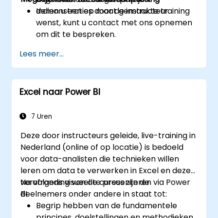
demonstraties door de instructeur.
Indien u een op maat gemaakte training
wenst, kunt u contact met ons opnemen
om dit te bespreken.
Lees meer...
Excel naar Power BI
7 Uren
Deze door instructeurs geleide, live-training in
Nederland (online of op locatie) is bedoeld
voor data-analisten die technieken willen
leren om data te verwerken in Excel en deze
vervolgens visueel te presenteren via Power
Na afronding van de cursus zijn de
BI.
deelnemers onder andere in staat tot:
Begrip hebben van de fundamentele
principes, doelstellingen en methodieken