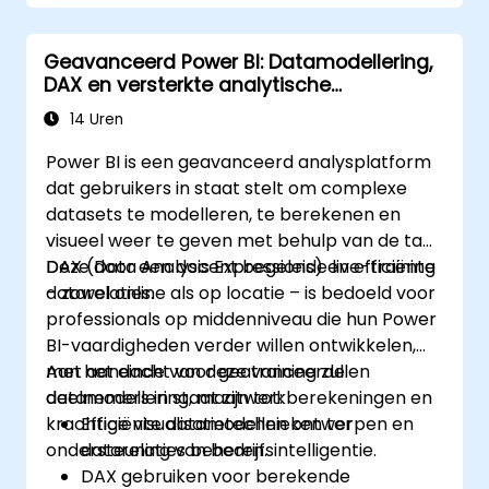
geavanceerde data-analyse en
strategieën.
Geavanceerd Power BI: Datamodellering,
Gebruikmaken van geavanceerde
DAX en versterkte analytische
technieken voor datamodeling.
mogelijkheden
Leren hoe je met DAX geavanceerde
14 Uren
formules en berekeningen kunt
Power BI is een geavanceerd analysplatform
implementeren.
dat gebruikers in staat stelt om complexe
De beste tips en trucs rond
datasets te modelleren, te berekenen en
dataverwerking, visualisatie en
visueel weer te geven met behulp van de taal
presentatie kennen.
DAX (Data Analysis Expressions) en efficiënte
Deze door een docent begeleide live-training
Rapporten en dashboards interactief
datarelaties.
– zowel online als op locatie – is bedoeld voor
maken zodat samenwerking binnen
professionals op middenniveau die hun Power
Power BI bevorderd wordt.
BI-vaardigheden verder willen ontwikkelen,
Gebruikmaken van geïntegreerde
met aandacht voor geavanceerde
Aan het einde van deze training zullen
analyses in Power BI.
datamodellering, maatwerkberekeningen en
deelnemers in staat zijn tot:
krachtige visualisatietechnieken ter
Efficiënte datamodellen ontwerpen en
ondersteuning van bedrijfsintelligentie.
datarelaties beheren.
DAX gebruiken voor berekende