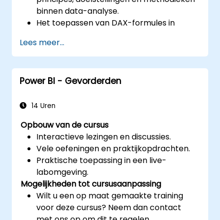
binnen data-analyse.
Het toepassen van DAX-formules in
Power BI bij complexe rekenkundige
Lees meer...
uitdagingen.
Het ontwikkelen en benutten van
effectieve visualisaties en grafieken
Power BI - Gevorderden
binnen specifieke analysecasussen.
Overgang maken van een Excel-
gebaseerde Power BI-omgeving naar een
14 Uren
onafhankelijke Power BI-configuratie met
Opbouw van de cursus
behulp van Power View.
Interactieve lezingen en discussies.
Vele oefeningen en praktijkopdrachten.
Praktische toepassing in een live-
labomgeving.
Mogelijkheden tot cursusaanpassing
Wilt u een op maat gemaakte training
voor deze cursus? Neem dan contact
met ons op om dit te regelen.