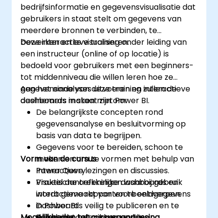
bedrijfsinformatie en gegevensvisualisatie dat
gebruikers in staat stelt om gegevens van
meerdere bronnen te verbinden, te
bewerken en te visualiseren.
Deze interactieve training onder leiding van
een instructeur (online of op locatie) is
bedoeld voor gebruikers met een beginners-
tot middenniveau die willen leren hoe ze
gegevensanalyses uitvoeren en interactieve
Aan het einde van deze training zullen de
dashboards maken met Power BI.
deelnemers in staat zijn om:
De belangrijkste concepten rond
gegevensanalyse en besluitvorming op
basis van data te begrijpen.
Gegevens voor te bereiden, schoon te
Vorm van de cursus
maken en om te vormen met behulp van
Power Query.
Interactieve lezingen en discussies.
Visueel aantrekkelijke dashboards en
Praktische oefeningen waarbij gebruik
interactieve rapporten te ontwerpen.
wordt gemaakt van voorbeeldgegevens
Dashboards veilig te publiceren en te
in Power BI.
Mogelijkheden tot cursusaanpassing
delen met betrokken partijen.
Begeleide oefeningen en live