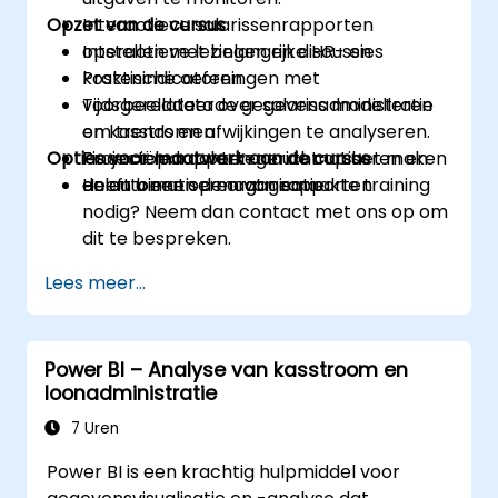
Opzet van de cursus
Interactieve salarissenrapporten
opstellen met belangrijke HR- en
Interactieve lezingen en discussies
kostenindicatoren.
Praktische oefeningen met
Tijdsgerelateerde gegevens modelleren
voorbeelddata over salarisadministratie
om trends en afwijkingen te analyseren.
en kasstromen
Opties voor maatwerk aan de cursus
Financiële rapporten automatiseren en
Projectopdrachten gericht op het maken
delen binnen de organisatie.
en automatiseren van rapporten
Heeft u een op maat gemaakte training
nodig? Neem dan contact met ons op om
dit te bespreken.
Lees meer...
Power BI – Analyse van kasstroom en
loonadministratie
7 Uren
Power BI is een krachtig hulpmiddel voor