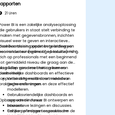
rapporten
21 Uren
Power BI is een zakelijke analyseoplossing
die gebruikers in staat stelt verbinding te
maken met gegevensbronnen, inzichten
visueel weer te geven en interactieve
dashboards en rapporten te ontwerpen
Deze live-training onder begeleiding van
voor ondernemingsmatige besluitvorming.
een instructeur (online of op locatie) richt
zich op professionals met een beginnend
tot gemiddeld niveau die graag aan de
slag willen gaan met het creëren van
Na afloop van deze training kunnen
aantrekkelijke dashboards en effectieve
deelnemers:
rapporten in Power BI door middel van
Verbinding maken met meerdere
praktische oefeningen.
gegevensbronnen en deze effectief
modelleren.
Gebruiksvriendelijke dashboards en
Opbouw van de cursus
rapporten in Power BI ontwerpen en
bouwen.
Interactieve lezingen en discussies.
Ontwerpprincipes toepassen om de
Talrijke oefeningen en praktische