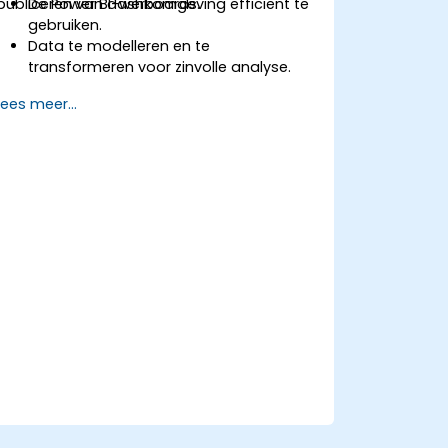
publiceren van dashboards.
De Power BI-werkomgeving efficiënt te
gebruiken.
Data te modelleren en te
transformeren voor zinvolle analyse.
Basisfuncties en DAX-measurements
Lees meer...
toe te passen om berekeningen te
verbeteren.
Interactieve dashboards en rapporten
te ontwerpen en aan te passen.
Rapporten te publiceren, te delen en te
exporteren voor intern gebruik.