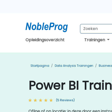
Opleidingsoverzicht
Trainingen
Startpagina
Data Analysis Trainingen
Business
Power BI Trai
(5 Reviews)
Ofline of op locatie: in deze door een ins