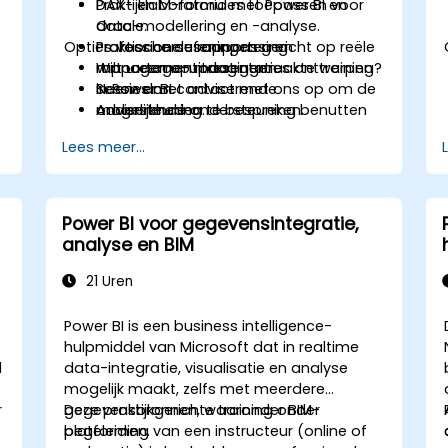
DAX- en M-formules toepassen voor
Praktijklaboratoria met Power BI en
data-modellering en -analyse.
Oracle.
Opties voor cursusaanpassing
Professionele rapporten en
Praktische oefeningen gericht op reële
managementpresentaties ontwerpen
rapportage-uitdagingen.
Wilt u een op maat gemaakte training?
in Power BI.
Sessies met adviserende
Neem dan contact met ons op om de
Adviserende ondersteuning benutten
ondersteuning.
mogelijkheden te bespreken.
om aan specifieke
Lees meer...
bedrijfsrapportagebehoeften te
voldoen.
Power BI voor gegevensintegratie,
analyse en BIM
21 Uren
Power BI is een business intelligence-
hulpmiddel van Microsoft dat in realtime
l
data-integratie, visualisatie en analyse
mogelijk maakt, zelfs met meerdere
r
gegevensbronnen, waaronder BIM-
Deze praktijkgerichte training onder
platformen.
begeleiding van een instructeur (online of