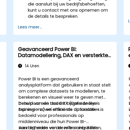
die aansluit bij uw bedrijfsbehoeften,
kunt u contact met ons opnemen om
de details te bespreken.
Lees meer...
Geavanceerd Power BI:
Datamodellering, DAX en versterkte
analytische mogelijkheden
14 Uren
Power BI is een geavanceerd
analysplatform dat gebruikers in staat stelt
om complexe datasets te modelleren, te
berekenen en visueel weer te geven met
g
behulp van de taal DAX (Data Analysis
Deze door een docent begeleide live-
Expressions) en efficiënte datarelaties.
training – zowel online als op locatie – is
bedoeld voor professionals op
middenniveau die hun Power BI-
vaardigheden verder willen ontwikkelen,
Aan het einde van deze training zullen