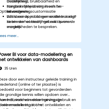
duidelijkheid, bruikbaarheid en
beoefening.
toegankelijkheid van visuals te
Handson toepassing in een live-
Opties voor cursuscustomisatie
bevorderen.
labomgeving.
Dashboards publiceren en delen zodat
Wilt u een op maat gemaakte training?
ze binnen het bedrijf gebruikt kunnen
Neem dan contact met ons op om de
worden.
mogelijkheden te bespreken.
Dashboards optimaliseren voor mobiel
Lees meer...
gebruik en de interactie tussen
gebruiker en dashboard verbeteren.
Power BI voor data-modellering en
het ontwikkelen van dashboards
35 Uren
Deze door een instructeur geleide training in
Nederland (online of ter plaatse) is
bedoeld voor beginners tot gevorderden
die grondige kennis willen opdoen over
Power BI, van het werkomgevingsgebruik en
Aan het einde van deze training zijn
data-modellering tot het ontwikkelen en
deelnemers in staat om: