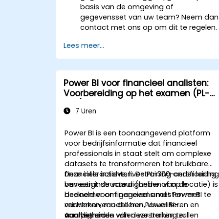
basis van de omgeving of
gegevensset van uw team? Neem dan
contact met ons op om dit te regelen.
Lees meer...
Power BI voor financieel analisten:
Voorbereiding op het examen (PL-
300)
7 Uren
Power BI is een toonaangevend platform
voor bedrijfsinformatie dat financieel
professionals in staat stelt om complexe
datasets te transformeren tot bruikbare
financiële inzichten. De PL-300-certificering
Deze interactieve, live-training onder leidin
bevestigt de vaardigheden van de
van een instructeur (online of op locatie) is
deelnemer om gegevens met Power BI te
bedoeld voor financieel analisten met
verwerken, modelleren, visualiseren en
middenniveau die hun Power BI-
analyseren.
vaardigheden willen versterken ter
Aan het einde van deze training zullen