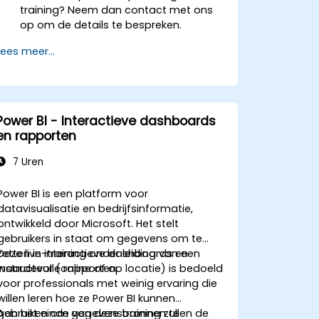
training? Neem dan contact met ons
op om de details te bespreken.
Lees meer...
Power BI - Interactieve dashboards
en rapporten
7 Uren
Power BI is een platform voor
datavisualisatie en bedrijfsinformatie,
ontwikkeld door Microsoft. Het stelt
gebruikers in staat om gegevens om te
zetten in interactieve dashboards en
Deze live-training onder leiding van een
waardevolle rapporten.
instructeur (online of op locatie) is bedoeld
voor professionals met weinig ervaring die
willen leren hoe ze Power BI kunnen
gebruiken om gegevensbronnen te
Aan het einde van deze training zullen de