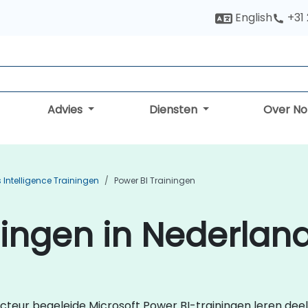
English
+31
Advies
Diensten
Over N
 Intelligence Trainingen
Power BI Trainingen
ningen in Nederlan
tructeur begeleide Microsoft Power BI-trainingen leren dee