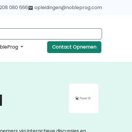
 208 080 666
opleidingen@nobleprog.com
obleProg
Contact Opnemen
d
lnemers via interactieve discussies en