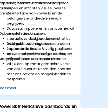
koppelen, interactieve dashboards te
deelnemers onder andere het volgende
ontwerpen en inzichten visueel over te
kunnen:
brengen.
De interface van Power BI en de
belangrijkste onderdelen ervan
begrijpen.
Datasets importeren en omvormen uit
Opbouw van de cursus
verschillende bronnen.
Interactieve dashboards en
Interactieve uitleg en demonstraties.
datagestuurde visualisaties creëren.
Praktische oefeningen met
Rapporten in Power BI veilig publiceren
voorbeelddatasets.
en delen binnen hun organisatie.
Activiteiten gericht op het ontwerpen
Mogelijkheden tot cursuscustomisatie
en publiceren van rapporten.
Wilt u een op maat gemaakte versie
van deze cursus? Neem dan contact
met ons op om de mogelijkheden te
bespreken.
Lees meer...
Power BI: Interactieve dashboards en