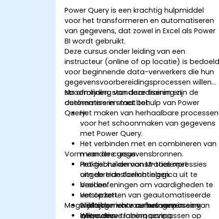
Power Query is een krachtig hulpmiddel
voor het transformeren en automatiseren
van gegevens, dat zowel in Excel als Power
BI wordt gebruikt.
Deze cursus onder leiding van een
instructeur (online of op locatie) is bedoel
voor beginnende data-verwerkers die hun
gegevensvoorbereidingsprocessen willen
stroomlijnen, standaardiseren en
Na afronding van deze training zijn de
automatiseren met behulp van Power
deelnemers in staat tot:
Query.
Het maken van herhaalbare processen
voor het schoonmaken van gegevens
met Power Query.
Het verbinden met en combineren van
Vorm van de cursus
meerdere gegevensbronnen.
Het gebruiken van M-taalexpressies
Praktische demonstraties met
om de transformatielogica uit te
uitgebreide toelichtingen.
breiden.
Veel oefeningen om vaardigheden te
Het opzetten van geautomatiseerde
versterken.
Mogelijkheden voor cursusaanpassing
werkstromen voor het verversen van
Praktijkgerichte oefeningen in een
gegevens.
interactieve labomgeving.
Wilt u deze training aanpassen op