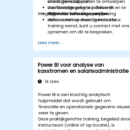
interactieve rapporten te ontwerpen.
wordt gemaakt van
Dashboards veilig te publiceren en te
voorbeeldgegevens in Power BI.
Mogelijkheden tot cursusaanpassing
delen met betrokken partijen.
Begeleide oefeningen en live
demonstraties door de instructeur.
Indien u een op maat gemaakte
training wenst, kunt u contact met ons
opnemen om dit te bespreken.
Lees meer...
Power BI voor analyse van
kasstromen en salarisadministratie
14 Uren
Power BI is een krachtig analytisch
hulpmiddel dat wordt gebruikt om
financiële en operationele gegevens visuee
weer te geven.
Deze praktijkgerichte training, begeleid doo
instructeurs (online of op locatie), is