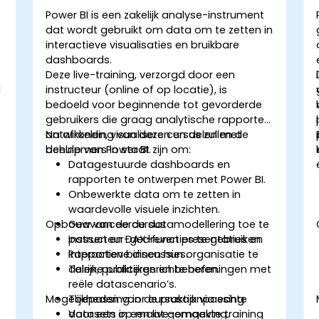
Power BI is een zakelijk analyse-instrument
dat wordt gebruikt om data om te zetten in
interactieve visualisaties en bruikbare
dashboards.
Deze live-training, verzorgd door een
d
instructeur (online of op locatie), is
bedoeld voor beginnende tot gevorderde
gebruikers die graag analytische rapporten
ontwikkelen, visualiseren en delen met
Na afronding van deze cursus zullen de
behulp van Power BI.
deelnemers in staat zijn om:
Datagestuurde dashboards en
rapporten te ontwerpen met Power BI.
Onbewerkte data om te zetten in
waardevolle visuele inzichten.
Opbouw van de cursus
Geavanceerde datamodellering toe te
passen en DAX-functies te gebruiken.
Instructeur-gedreven presentaties en
Rapporten binnen hun organisatie te
interactieve discussies.
delen, publiceren en beheren.
Talrijke praktijkgerichte oefeningen met
reële datascenario’s.
Mogelijkheden voor cursusaanpassing
Toepassing in de praktijk via echte
datasets in een live-omgeving.
Voor een op maat gemaakte training