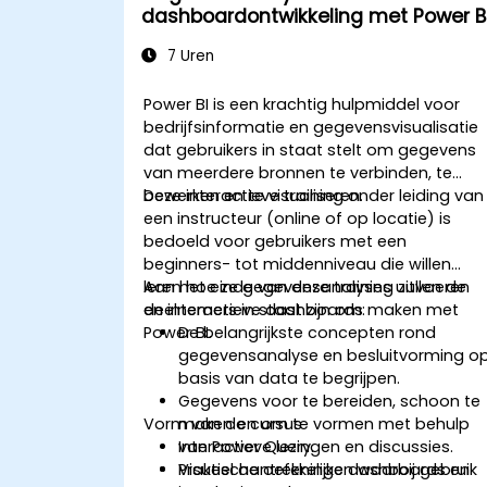
dashboardontwikkeling met Power B
7 Uren
Power BI is een krachtig hulpmiddel voor
bedrijfsinformatie en gegevensvisualisatie
dat gebruikers in staat stelt om gegevens
van meerdere bronnen te verbinden, te
bewerken en te visualiseren.
Deze interactieve training onder leiding van
een instructeur (online of op locatie) is
bedoeld voor gebruikers met een
beginners- tot middenniveau die willen
leren hoe ze gegevensanalyses uitvoeren
Aan het einde van deze training zullen de
en interactieve dashboards maken met
deelnemers in staat zijn om:
Power BI.
De belangrijkste concepten rond
gegevensanalyse en besluitvorming o
basis van data te begrijpen.
Gegevens voor te bereiden, schoon te
Vorm van de cursus
maken en om te vormen met behulp
van Power Query.
Interactieve lezingen en discussies.
Visueel aantrekkelijke dashboards en
Praktische oefeningen waarbij gebruik