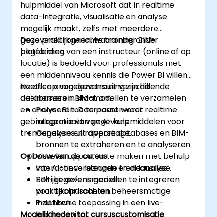
hulpmiddel van Microsoft dat in realtime
data-integratie, visualisatie en analyse
mogelijk maakt, zelfs met meerdere
gegevensbronnen, waaronder BIM-
Deze praktijkgerichte training onder
platformen.
begeleiding van een instructeur (online of op
locatie) is bedoeld voor professionals met
een middenniveau kennis die Power BI willen
inzetten om gegevens uit verschillende
Na afloop van deze training zijn de
databases en BIM-modellen te verzamelen
deelnemers in staat om:
en analyseren. Daarnaast wordt
Power BI toe te passen voor realtime
gebruikgemaakt van AI-hulpmiddelen voor
integratie van gegevens.
trendanalyse en rapportage.
Gegevens uit diverse databases en BIM-
bronnen te extraheren en te analyseren.
Opbouw van de cursus
Visuele rapporten te maken met behulp
van AI-ondersteunde trendanalyse.
Interactieve lezingen en discussies.
BIM-gegevensmodellen te integreren
Talrijke oefeningen en
voor technische en beheersmatige
praktijkopdrachten.
inzichten.
Praktische toepassing in een live-
Mogelijkheden tot cursuscustomisatie
labomgeving.