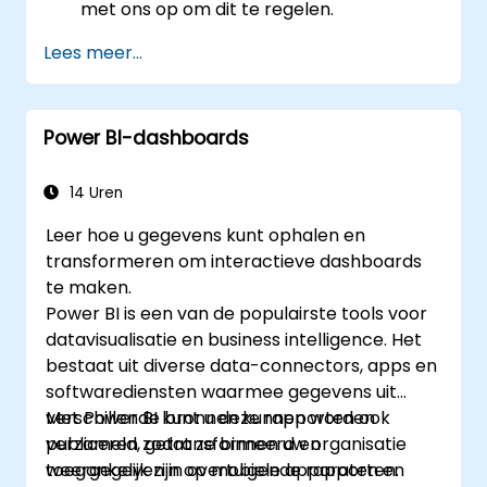
met ons op om dit te regelen.
Lees meer...
Power BI-dashboards
14 Uren
Leer hoe u gegevens kunt ophalen en
transformeren om interactieve dashboards
te maken.
Power BI is een van de populairste tools voor
datavisualisatie en business intelligence. Het
bestaat uit diverse data-connectors, apps en
softwarediensten waarmee gegevens uit
verschillende bronnen kunnen worden
Met Power BI kunt u deze rapporten ook
verzameld, getransformeerd en
publiceren zodat ze binnen uw organisatie
weergegeven in overtuigende rapporten.
toegankelijk zijn op mobiele apparaten en