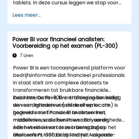
tablets. In deze cursus leggen we stap voor
stap uit hoe u verbinding maakt met
Lees meer...
meerdere data-bronnen, gegevens
transformeert en rapporten creëert zoals
grafieken, tabellen, matrices en kaarten.
Power BI voor financieel analisten:
Voorbereiding op het examen (PL-300)
7 Uren
Power BI is een toonaangevend platform voor
bedrijfsinformatie dat financieel professionals
in staat stelt om complexe datasets te
transformeren tot bruikbare financiële
inzichten. De PL-300-certificering bevestigt
Deze interactieve, live-training onder leiding
de vaardigheden van de deelnemer om
van een instructeur (online of op locatie) is
gegevens met Power BI te verwerken,
bedoeld voor financieel analisten met
modelleren, visualiseren en analyseren.
middenniveau die hun Power BI-vaardigheden
willen versterken ter voorbereiding op het
Aan het einde van deze training zullen
Microsoft PL-300 Data Analyst Associate-
deelnemers in staat zijn tot het volgende: