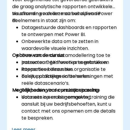
die graag analytische rapporten ontwikkelen,
visualiseren en delen met behulp van Power
Na afronding van deze cursus zullen de
BI.
deelnemers in staat zijn om:
Datagestuurde dashboards en rapporten
te ontwerpen met Power BI.
Onbewerkte data om te zetten in
waardevolle visuele inzichten.
Opbouw van de cursus
Geavanceerde datamodellering toe te
passen en DAX-functies te gebruiken.
Instructeur-gedreven presentaties en
Rapporten binnen hun organisatie te
interactieve discussies.
delen, publiceren en beheren.
Talrijke praktijkgerichte oefeningen met
reële datascenario’s.
Mogelijkheden voor cursusaanpassing
Toepassing in de praktijk via echte
datasets in een live-omgeving.
Voor een op maat gemaakte training die
aansluit bij uw bedrijfsbehoeften, kunt u
contact met ons opnemen om de details
te bespreken.
Lees meer...