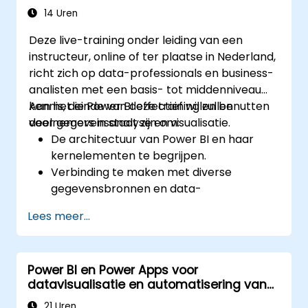
14 Uren
Deze live-training onder leiding van een
instructeur, online of ter plaatse in Nederland,
richt zich op data-professionals en business-
analisten met een basis- tot middenniveau
kennis, die Power BI effectief willen benutten
Aan het einde van deze training zullen
voor gegevensanalyse en visualisatie.
deelnemers in staat zijn om:
De architectuur van Power BI en haar
kernelementen te begrijpen.
Verbinding te maken met diverse
gegevensbronnen en data-
transformaties uit te voeren.
Lees meer...
Gedurfde visualisaties en interactieve
dashboards te ontwikkelen.
Row-level security toe te passen en
Power BI en Power Apps voor
toegang tot data beheren.
datavisualisatie en automatisering van
bedrijfsprocessen
21 Uren