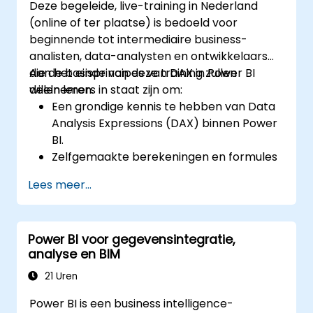
Deze begeleide, live-training in Nederland
(online of ter plaatse) is bedoeld voor
beginnende tot intermediaire business-
analisten, data-analysten en ontwikkelaars
die de basisprincipes van DAX in Power BI
Aan het einde van deze training zullen
willen leren.
deelnemers in staat zijn om:
Een grondige kennis te hebben van Data
Analysis Expressions (DAX) binnen Power
BI.
Zelfgemaakte berekeningen en formules
te creëren voor data-analyse en het
Lees meer...
verkrijgen van inzichten.
Beste praktijken toe te passen om de
prestaties van DAX te optimaliseren.
Power BI voor gegevensintegratie,
analyse en BIM
21 Uren
Power BI is een business intelligence-