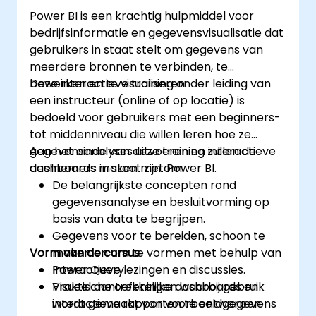
Power BI is een krachtig hulpmiddel voor
bedrijfsinformatie en gegevensvisualisatie dat
gebruikers in staat stelt om gegevens van
meerdere bronnen te verbinden, te
bewerken en te visualiseren.
Deze interactieve training onder leiding van
een instructeur (online of op locatie) is
bedoeld voor gebruikers met een beginners-
tot middenniveau die willen leren hoe ze
gegevensanalyses uitvoeren en interactieve
Aan het einde van deze training zullen de
dashboards maken met Power BI.
deelnemers in staat zijn om:
De belangrijkste concepten rond
gegevensanalyse en besluitvorming op
basis van data te begrijpen.
Gegevens voor te bereiden, schoon te
Vorm van de cursus
maken en om te vormen met behulp van
Power Query.
Interactieve lezingen en discussies.
Visueel aantrekkelijke dashboards en
Praktische oefeningen waarbij gebruik
interactieve rapporten te ontwerpen.
wordt gemaakt van voorbeeldgegevens