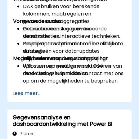
DAX gebruiken voor berekende
kolommen, maatregelen en
Vorm van de cursus
geavanceerde aggregaties.
Gebruikmaken van geavanceerde
Interactieve colleges en live
visualisatie- en interactieve technieken.
demonstraties.
De prestaties optimaliseren en efficiënte
Praktijkopdrachten met reële zakelijke
strategieën voor data-updates
datasets.
Mogelijkheden voor cursusaanpassing
implementeren.
Stap-voor-stap begeleiding bij het
oplossen van problemen via DAX en
Wilt u een op maat gemaakte versie van
modelleringshulpmiddelen.
deze cursus? Neem dan contact met ons
op om de mogelijkheden te bespreken.
Lees meer...
Gegevensanalyse en
dashboardontwikkeling met Power BI
7 Uren