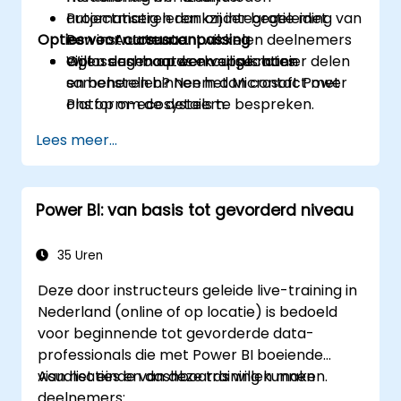
automatiseren dankzij integratie met
Projectmatig leren: onder begeleiding van
Opties voor cursusaanpassing
Power Automate.
een instructeur ontwikkelen deelnemers
Oplossingen op een veilige manier delen
eigen dashboards en applicaties.
Wilt u een maatwerkcursus laten
en beheren binnen het Microsoft Power
samenstellen? Neem dan contact met
Platform-ecosysteem.
ons op om de details te bespreken.
Lees meer...
Power BI: van basis tot gevorderd niveau
35 Uren
Deze door instructeurs geleide live-training in
Nederland (online of op locatie) is bedoeld
voor beginnende tot gevorderde data-
professionals die met Power BI boeiende
visualisaties en dashboards willen maken.
Aan het einde van deze training kunnen
deelnemers: