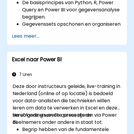
De basisprincipes van Python, R, Power
Query en Power BI voor gegevensanalyse
begrijpen.
Gegevenssets opschonen en organiseren
met behulp van Python en Power Query.
Lees meer...
Statistische analyses uitvoeren en
voorspellingen maken met R.
Professionele dashboards en rapporten
Excel naar Power BI
ontwikkelen met Power BI.
Gegevens uit meerdere bronnen efficiënt
integreren en analyseren.
7 Uren
Deze door instructeurs geleide, live-training in
Nederland (online of op locatie) is bedoeld
voor data-analisten die technieken willen
leren om data te verwerken in Excel en deze
vervolgens visueel te presenteren via Power
Na afronding van de cursus zijn de
BI.
deelnemers onder andere in staat tot:
Begrip hebben van de fundamentele