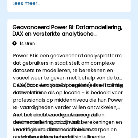
Lees meer...
Waardevolle inzichten opdoen over
geavanceerde data-analyse en
strategieën.
Geavanceerd Power BI: Datamodellering,
Gebruikmaken van geavanceerde
DAX en versterkte analytische
technieken voor datamodeling.
mogelijkheden
Leren hoe je met DAX geavanceerde
14 Uren
formules en berekeningen kunt
Power BI is een geavanceerd analysplatform
implementeren.
dat gebruikers in staat stelt om complexe
De beste tips en trucs rond
datasets te modelleren, te berekenen en
dataverwerking, visualisatie en
visueel weer te geven met behulp van de taal
presentatie kennen.
DAX (Data Analysis Expressions) en efficiënte
Deze door een docent begeleide live-training
Rapporten en dashboards interactief
datarelaties.
– zowel online als op locatie – is bedoeld voor
maken zodat samenwerking binnen
professionals op middenniveau die hun Power
Power BI bevorderd wordt.
BI-vaardigheden verder willen ontwikkelen,
Gebruikmaken van geïntegreerde
met aandacht voor geavanceerde
Aan het einde van deze training zullen
analyses in Power BI.
datamodellering, maatwerkberekeningen en
deelnemers in staat zijn tot:
krachtige visualisatietechnieken ter
Efficiënte datamodellen ontwerpen en
ondersteuning van bedrijfsintelligentie.
datarelaties beheren.