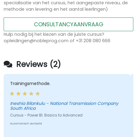
specialisatie van het cursus, het aangepaste niveau, de
methode van levering en het aantal leerlingen)
CONSULTANCYAANVRAAG
Hulp nodig bij het kiezen van de juiste cursus?
opleidingen@nobleprog.com of +31 208 080 666
Reviews (2)
ainingsmethode.
- Dashb
leren ge
shia Bilankulu - National Transmission Company
th Africa
sus - Power BI: Basics to Advanced
Cursus -
matisch vertaald
Automatisc