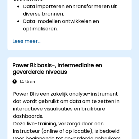
Data importeren en transformeren uit
diverse bronnen.
Data-modellen ontwikkelen en
optimaliseren.
Visueel aantrekkelijke en interactieve
Lees meer...
rapporten en dashboards creëren.
Beste praktijken toepassen bij het
visualiseren van data en ontwerp van
Power BI: basis-, intermediaire en
dashboards.
gevorderde niveaus
Gebruikmaken van geavanceerde
functies in Power BI voor diepgaande
14 Uren
analyse.
Power BI is een zakelijk analyse-instrument
dat wordt gebruikt om data om te zetten in
interactieve visualisaties en bruikbare
dashboards.
Deze live-training, verzorgd door een
instructeur (online of op locatie), is bedoeld
voor beginnende tot gevorderde gebruikers