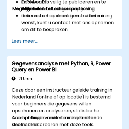
Dashboards veilig te publiceren en te
in Power BI.
Mogelijkheden tot cursusaanpassing
delen met betrokken partijen.
Begeleide oefeningen en live
demonstraties door de instructeur.
Indien u een op maat gemaakte training
wenst, kunt u contact met ons opnemen
om dit te bespreken.
Lees meer...
Gegevensanalyse met Python, R, Power
Query en Power BI
21 Uren
Deze door een instructeur geleide training in
Nederland (online of op locatie) is bestemd
voor beginners die gegevens willen
opschonen en analyseren, statistische
voorspellingen maken en doeltreffende
Aan het einde van de training kunnen
visualisaties creëren met deze tools.
deelnemers: