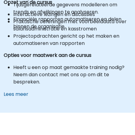
Opzet van de cursus
Tijdsgerelateerde gegevens modelleren om
trends en afwijkingen te analyseren.
Interactieve lezingen en discussies
Financiële rapporten automatiseren en delen
Praktische oefeningen met voorbeelddata over
binnen de organisatie.
salarisadministratie en kasstromen
Projectopdrachten gericht op het maken en
automatiseren van rapporten
Opties voor maatwerk aan de cursus
Heeft u een op maat gemaakte training nodig?
Neem dan contact met ons op om dit te
bespreken.
Lees meer