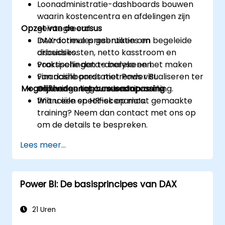
Loonadministratie-dashboards bouwen
waarin kostencentra en afdelingen zijn
Opzet van de cursus
geïntegreerd.
DAX-formules gebruiken om
Interactieve presentaties en begeleide
arbeidskosten, netto kasstroom en
discussies.
voorspellingen te berekenen.
Praktische data-analyse en het maken
Financiële prestatietrends visualiseren ter
van dashboards met Power BI.
Mogelijkheden tot cursusaanpassing
ondersteuning van besluitvorming.
Oefeningen gebaseerd op reële
financiële en HR-scenario’s.
Wilt u een specifiek op maat gemaakte
training? Neem dan contact met ons op
om de details te bespreken.
Lees meer...
Power BI: De basisprincipes van DAX
21 Uren