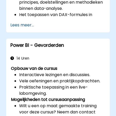
principes, doelstellingen en methodieken
binnen data-analyse.
Het toepassen van DAX-formules in
Power BI bij complexe rekenkundige
Lees meer...
uitdagingen.
Het ontwikkelen en benutten van
effectieve visualisaties en grafieken
Power BI - Gevorderden
binnen specifieke analysecasussen.
Overgang maken van een Excel-
gebaseerde Power BI-omgeving naar een
14 Uren
onafhankelijke Power BI-configuratie met
Opbouw van de cursus
behulp van Power View.
Interactieve lezingen en discussies.
Vele oefeningen en praktijkopdrachten.
Praktische toepassing in een live-
labomgeving.
Mogelijkheden tot cursusaanpassing
Wilt u een op maat gemaakte training
voor deze cursus? Neem dan contact