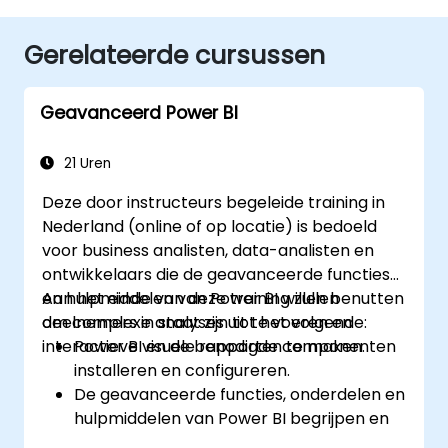
Gerelateerde cursussen
Geavanceerd Power BI
21 Uren
Deze door instructeurs begeleide training in
Nederland (online of op locatie) is bedoeld
voor business analisten, data-analisten en
ontwikkelaars die de geavanceerde functies
en hulpmiddelen van Power BI willen benutten
Aan het einde van deze training zullen
om complexe analyses uit te voeren en
deelnemers in staat zijn tot het volgende:
interactieve visuele rapporten te maken.
Power BI en de benodigde componenten
installeren en configureren.
De geavanceerde functies, onderdelen en
hulpmiddelen van Power BI begrijpen en
verkennen.