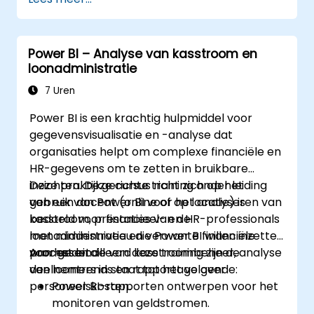
Power BI – Analyse van kasstroom en
loonadministratie
7 Uren
Power BI is een krachtig hulpmiddel voor
gegevensvisualisatie en -analyse dat
organisaties helpt om complexe financiële en
HR-gegevens om te zetten in bruikbare
inzichten. Deze cursus richt zich op het
Deze praktijkgerichte training onder leiding
gebruik van Power BI voor het analyseren van
van een docent (online of op locatie) is
kasstroom, prestaties van de
bedoeld voor financieel- en HR-professionals
loonadministratie en verwante financiële
met middenniveau die Power BI willen inzetten
processen.
voor gedetailleerd kasstroombeheer, analyse
Aan het einde van deze training zijn de
van loontrends en rapportage over
deelnemers in staat tot het volgende:
personeelskosten.
Power BI-rapporten ontwerpen voor het
monitoren van geldstromen.