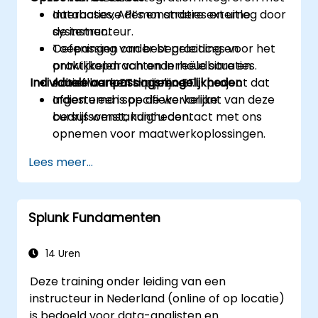
databases, API’s en andere externe
Interactieve demonstraties en uitleg door
systemen.
de instructeur.
Toepassing van best practices voor het
Oefeningen onder begeleiding en
ontwikkelen van onderhoudbare en
praktijkopdrachten in reële situaties.
Individuele aanpassingsmogelijkheden
schaalbare ETL-pijplijnen.
Actief werken aan een ETL-project dat
afgestemd is op de werkelijke
Indien u een specifieke variant van deze
bedrijfsomstandigheden.
cursus wenst, kunt u contact met ons
opnemen voor maatwerkoplossingen.
Lees meer...
Splunk Fundamenten
14 Uren
Deze training onder leiding van een
instructeur in Nederland (online of op locatie)
is bedoeld voor data-analisten en