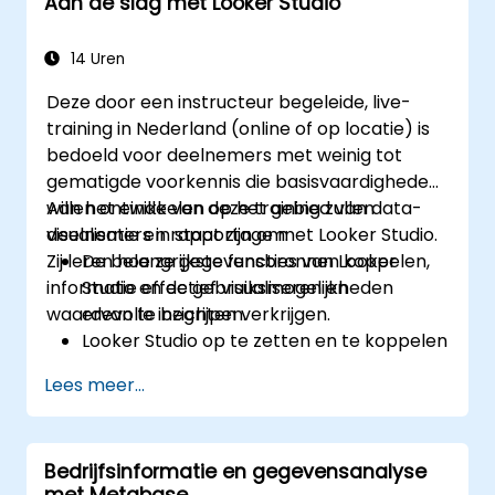
Aan de slag met Looker Studio
IBM Cognos Analytics.
14 Uren
Deze door een instructeur begeleide, live-
training in Nederland (online of op locatie) is
bedoeld voor deelnemers met weinig tot
gematigde voorkennis die basisvaardigheden
willen ontwikkelen op het gebied van data-
Aan het einde van deze training zullen
visualisatie en rapportage met Looker Studio.
deelnemers in staat zijn om:
Zij leren hoe ze gegevensbronnen koppelen,
De belangrijkste functies van Looker
informatie effectief visualiseren en
Studio en de gebruiksmogelijkheden
waardevolle inzichten verkrijgen.
ervan te begrijpen.
Looker Studio op te zetten en te koppelen
aan verschillende gegevensbronnen.
Lees meer...
Aantrekkelijke dashboards te maken met
grafieken, diagrammen en filters.
Rapporten aan te passen aan specifieke
Bedrijfsinformatie en gegevensanalyse
doelgroepen en zakelijke behoeften.
met Metabase