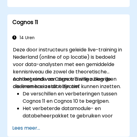
Cognos 11
14 Uren
Deze door instructeurs geleide live-training in
Nederland (online of op locatie) is bedoeld
voor data-analysten met een gemiddelde
kennisniveau die zowel de theoretische
achtergrond van Cognos 11 willen begrijpen
Aan het einde van deze training zullen de
als leren hoe ze dit effectief kunnen inzetten.
deelnemers in staat zijn om:
De verschillen en verbeteringen tussen
Cognos 11 en Cognos 10 te begrijpen.
Het verbeterde datamodule- en
databeheerpakket te gebruiken voor
efficiëntere gegevensverwerking.
Lees meer...
Best practices toe te passen om een