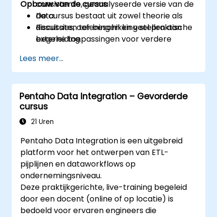
Opbouw van de cursus
consistente, geanalyseerde versie van de
data.
De cursus bestaat uit zowel theorie als
Resultaten ter beschikking stellen aan
discussies, oefeningen en veel praktische
externe toepassingen voor verdere
begeleiding.
verwerking
Lees meer...
Pentaho Data Integration – Gevorderde
cursus
21 Uren
Pentaho Data Integration is een uitgebreid
platform voor het ontwerpen van ETL-
pijplijnen en dataworkflows op
ondernemingsniveau.
Deze praktijkgerichte, live-training begeleid
door een docent (online of op locatie) is
bedoeld voor ervaren engineers die