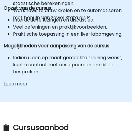
statistische berekeningen.
Opzet van de cursus
Workflows te ontwikkelen en te automatiseren
met behulp van zowel Stata als R.
Interactieve lezingen en discussies.
Veel oefeningen en praktijkvoorbeelden.
Praktische toepassing in een live-labomgeving.
Mogelijkheden voor aanpassing van de cursus
Indien u een op maat gemaakte training wenst,
kunt u contact met ons opnemen om dit te
bespreken.
Lees meer
Cursusaanbod