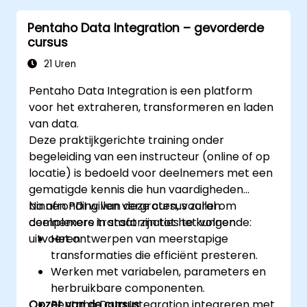
Pentaho Data Integration – gevorderde
cursus
21 Uren
Pentaho Data Integration is een platform
voor het extraheren, transformeren en laden
van data.
Deze praktijkgerichte training onder
begeleiding van een instructeur (online of op
locatie) is bedoeld voor deelnemers met een
gematigde kennis die hun vaardigheden
binnen PDI willen vergroten, vooral om
Na afronding van deze cursus zullen
complexere transformaties te kunnen
deelnemers in staat zijn tot het volgende:
uitvoeren.
Het ontwerpen van meerstapige
transformaties die efficiënt presteren.
Werken met variabelen, parameters en
herbruikbare componenten.
Opzet van de cursus
Pentaho Data Integration integreren met