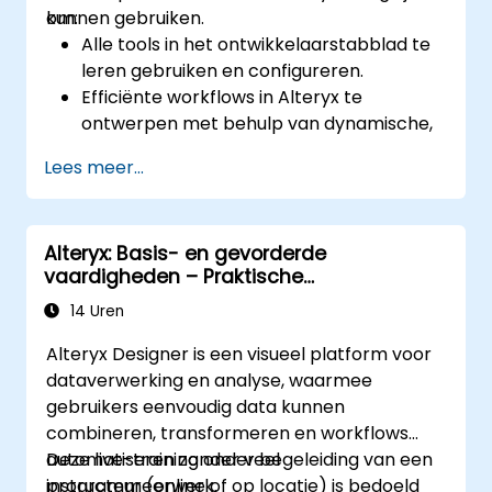
kunnen gebruiken.
om:
Alle tools in het ontwikkelaarstabblad te
leren gebruiken en configureren.
Efficiënte workflows in Alteryx te
ontwerpen met behulp van dynamische,
validatie- en testtools.
Lees meer...
API-tools te gebruiken voor het
downloaden en verwerken van
webgegevens.
Alteryx: Basis- en gevorderde
Scriptingtools in Alteryx te benutten,
vaardigheden – Praktische
waaronder Python en R.
dataverwerking en automatisering
14 Uren
Alteryx Designer is een visueel platform voor
dataverwerking en analyse, waarmee
gebruikers eenvoudig data kunnen
combineren, transformeren en workflows
automatiseren zonder veel
Deze live-training onder begeleiding van een
programmeerwerk.
instructeur (online of op locatie) is bedoeld