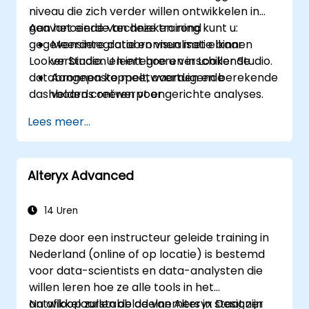
niveau die zich verder willen ontwikkelen in
geavanceerde technieken rond
Aan het einde van deze training kunt u:
gegevensintegratie en visualisatie binnen
Meerdere databronnen met elkaar
Looker Studio. U leert hoe u verschillende
verbinden en integreren in Looker Studio.
databronnen koppelt, overtuigende
Aangepaste meetwaarden en berekende
dashboards ontwerpt en
velden creëren voor gerichte analyses.
rapportageprocessen automatiseert om
Geavanceerde visualisaties ontwerpen,
Lees meer...
betere zakelijke beslissingen te nemen.
waaronder interactieve filters en
grafieken.
Rapportageprocessen automatiseren
Alteryx Advanced
zodat gegevens continu up-to-date
blijven.
De beste praktijken toepassen op het
14 Uren
gebied van visueel verhalen vertellen en
Deze door een instructeur geleide training in
rapportaanpassing.
Nederland (online of op locatie) is bestemd
voor data-scientists en data-analysten die
willen leren hoe ze alle tools in het
ontwikkelaarstabblad van Alteryx Designer
Na afloop zullen de deelnemers in staat zijn