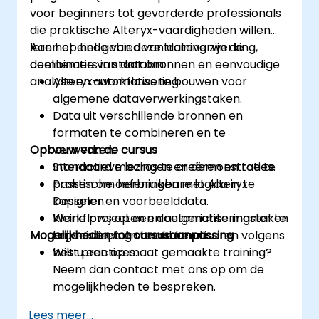
voor beginners tot gevorderde professionals
die praktische Alteryx-vaardigheden willen
leren op het gebied van dataverwerking,
Aan het einde van deze training zijn de
combinatie van databronnen en eenvoudige
deelnemers in staat om:
analyse en automatisering.
Alteryx-workflows te bouwen voor
algemene dataverwerkingstaken.
Data uit verschillende bronnen en
formaten te combineren en te
Opbouw van de cursus
verwerken.
Standaard macros te creëren en toe te
Interactieve lezingen en demonstraties.
passen om herbruikbare logica in te
Praktische oefeningen met Alteryx
kapselen.
Designer en voorbeelddata.
Workflows op een doelgerichte manier te
Kleine projecten en automatiseringstaken
Mogelijkheden tot cursusaanpassing
organiseren en te automatiseren volgens
ter verdieping van de kennis.
best practices.
Wilt u een op maat gemaakte training?
Neem dan contact met ons op om de
mogelijkheden te bespreken.
Lees meer...