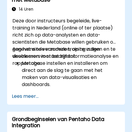
Effectief samen te werken aan en
dashboards te delen met anderen.
14 Uren
Deze door instructeurs begeleide, live-
training in Nederland (online of ter plaatse)
richt zich op data-analysten en data-
scientisten die Metabase willen gebruiken om
gegevens te verzamelen, op te vragen en te
Aan het einde van deze training zullen
visualiseren voor bedrijfsinformatieanalyse en
deelnemers in staat zijn tot:
rapportage.
Metabase instellen en installeren om
direct aan de slag te gaan met het
maken van data-visualisaties en
dashboards.
Leren hoe gegevens kunnen worden
Lees meer...
opgevraagd, geaggregeerd en visueel
weergegeven in Metabase.
De functies en hulpmiddelen van
Grondbeginselen van Pentaho Data
Metabase gebruiken voor het schrijven
Integration
van SQL-queries.