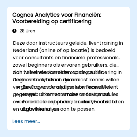
soepele overgang naar Cognos 11 te
maken en deze optimaal te benutten.
Cognos Analytics voor Financiën:
Voorbereiding op certificering
28 Uren
Deze door instructeurs geleide, live-training in
Nederland (online of op locatie) is bedoeld
voor consultants en financiële professionals,
zowel beginners als ervaren gebruikers, die
zich willen voorbereiden op de certificering in
Aan het einde van deze training zullen
Cognos Analytics en daarnaast kennis willen
deelnemers in staat zijn om:
vergaren over de analyse van financiële
De Cognos Analytics-interface efficiënt
gegevens. Dit omvat onder andere modules
te gebruiken en ermee te navigeren.
over crediteurenbeheer, treasury-activiteiten
Financiële rapporten en dashboards te
en uitgavenanalyse.
ontwikkelen en aan te passen.
Data-modellen te beheren en query’s te
Lees meer...
optimaliseren.
Zich voor te bereiden op het certificatie-