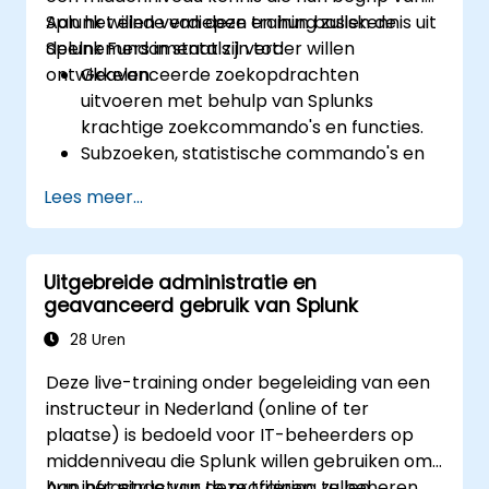
Splunk willen verdiepen en hun basiskennis uit
Aan het einde van deze training zullen de
Splunk Fundamentals 1 verder willen
deelnemers in staat zijn tot:
ontwikkelen.
Geavanceerde zoekopdrachten
uitvoeren met behulp van Splunks
krachtige zoekcommando's en functies.
Subzoeken, statistische commando's en
evaluatiefuncties inzetten voor data-
Lees meer...
analyse.
Sofisticeerde rapporten en dashboards
maken met uitgebreide
Uitgebreide administratie en
visualisatiemogelijkheden.
geavanceerd gebruik van Splunk
Alerts en geplande rapporten instellen
ter monitoring en kennisgeving.
28 Uren
Deze live-training onder begeleiding van een
instructeur in Nederland (online of ter
plaatse) is bedoeld voor IT-beheerders op
middenniveau die Splunk willen gebruiken om
hun infrastructuur te profileren, te beheren
Aan het einde van deze training zullen