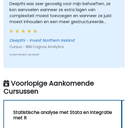
eepthi was zeer gevoelig voor mijn behoeften, ze
hij w
kon aanvoelen wanneer ze extra lagen van
complexiteit moest toevoegen en wanneer ze juist
moest inhouden en een meer gestructureerde
enadering kiezen. Deepthi werkte echt op mijn
Cursus
tempo en zorgde ervoor dat ik de nieuwe
Automat
uncties/tools zelf kon gebruiken, door eerst te
Deepthi - Invest Northern Ireland
demonstreren en me vervolgens te laten oefenen.
ursus - IBM Cognos Analytics
it hielp enorm bij het verankeren van de training. Ik
utomatisch vertaald
an niet anders dan zeer tevreden zijn met het
esultaat van deze training en met Deepthi's niveau
an expertise!
Voorlopige Aankomende
Cursussen
Statistische analyse met Stata en integratie
met R