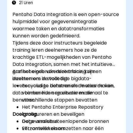
Analytische grafieken en dashboards
21 Uren
ontwikkelen om waardevolle
Pentaho Data Integration is een open-source
bedrijfsinsights te verkrijgen.
hulpmiddel voor gegevensintegratie
De beste praktijken en tips kennen met
waarmee taken en datatransformaties
betrekking tot het gebruik van Metabase
kunnen worden gedefinieerd.
en het oplossen van veelvoorkomende
Tijdens deze door instructeurs begeleide
problemen.
training leren deelnemers hoe ze de
krachtige ETL-mogelijkheden van Pentaho
Data Integration, samen met het intuïtieve
grafische gebruikersinterface, kunnen
Aan het einde van deze training zijn
inzetten om de volledige bigdata-
deelnemers in staat tot:
levenscyclus te beheren en de waarde van
Eenvoudige datatransformaties maken,
data binnen hun organisatie maximaal te
voorbereiden en uitvoeren die
benutten.
verschillende stappen bevatten
Het Pentaho Enterprise Repository
Doelgroep
configureren en beveiligen
Gegevens uit uiteenlopende bronnen
Data-analisten
verzamelen en omzetten naar één
ETL-ontwikkelaars