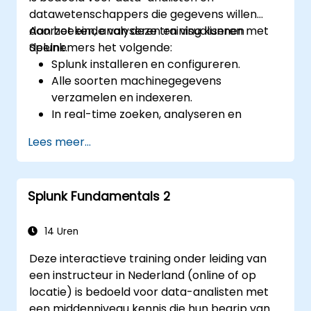
datawetenschappers die gegevens willen
doorzoeken, analyseren en visualiseren met
Aan het einde van deze training kunnen
Splunk.
deelnemers het volgende:
Splunk installeren en configureren.
Alle soorten machinegegevens
verzamelen en indexeren.
In real-time zoeken, analyseren en
visualiseren van grote databestanden
Lees meer...
uitvoeren.
Complexe dashboards en rapporten
maken en delen.
Splunk Fundamentals 2
14 Uren
Deze interactieve training onder leiding van
een instructeur in Nederland (online of op
locatie) is bedoeld voor data-analisten met
een middenniveau kennis die hun begrip van