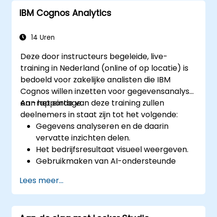
examen van Cognos Analytics.
IBM Cognos Analytics
14 Uren
Deze door instructeurs begeleide, live-
training in Nederland (online of op locatie) is
bedoeld voor zakelijke analisten die IBM
Cognos willen inzetten voor gegevensanalyse
en -rapportage.
Aan het einde van deze training zullen
deelnemers in staat zijn tot het volgende:
Gegevens analyseren en de daarin
vervatte inzichten delen.
Het bedrijfsresultaat visueel weergeven.
Gebruikmaken van AI-ondersteunde
functionaliteiten om gegevensbronnen te
Lees meer...
zuiveren en samen te voegen.
Verborgen patronen in data ontdekken
dankzij de ingebouwde AI-functies van