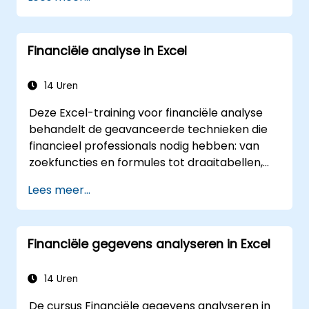
Financiële analyse in Excel
14 Uren
Deze Excel-training voor financiële analyse
behandelt de geavanceerde technieken die
financieel professionals nodig hebben: van
zoekfuncties en formules tot draaitabellen,
voorwaardelijke opmaak, werkstromen met
Lees meer...
externe gegevens en analyses van effecten.
De cursus gaat in op praktische methoden
om de tijdwaarde van geld te bepalen,
Financiële gegevens analyseren in Excel
markttrends te identificeren, financiële
voorspellingsmodellen op te stellen en het
volledige analytische hulpmiddelenpakket
14 Uren
van Excel te gebruiken voor complexe
De cursus Financiële gegevens analyseren in