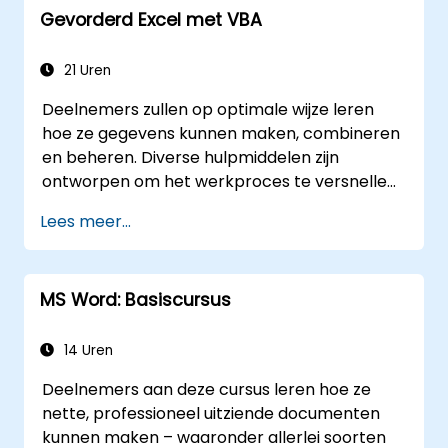
Gevorderd Excel met VBA
beschermen tegen onbevoegde personen.
21 Uren
Deelnemers zullen op optimale wijze leren
hoe ze gegevens kunnen maken, combineren
en beheren. Diverse hulpmiddelen zijn
ontworpen om het werkproces te versnellen;
ze besparen aanzienlijk tijd ten opzichte van
Lees meer...
de gangbare methoden en stellen u in staat
een applicatie te ontwerpen die nieuwe taken
kan uitvoeren.
MS Word: Basiscursus
14 Uren
Deelnemers aan deze cursus leren hoe ze
nette, professioneel uitziende documenten
kunnen maken – waaronder allerlei soorten