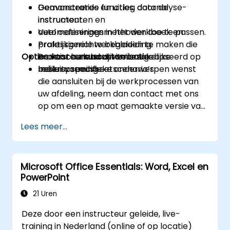
Geavanceerde functies, datanalyse-
Demonstraties en uitleg door de
instrumenten en
instructeur.
automatiseringsmethoden toe te passen.
Veel oefeningen in het werkboek en
Professionele werkbladen te maken die
praktijkgerichte begeleiding.
Opties voor cursuscustomisatie
ondersteunend zijn voor zakelijke
Praktische labactiviteiten gebaseerd op
besluitvorming.
reële spreadsheetscenario’s.
Indien u specifieke onderwerpen wenst
die aansluiten bij de werkprocessen van
uw afdeling, neem dan contact met ons
op om een op maat gemaakte versie van
deze cursus te regelen.
Lees meer...
Microsoft Office Essentials: Word, Excel en
PowerPoint
21 Uren
Deze door een instructeur geleide, live-
training in Nederland (online of op locatie)