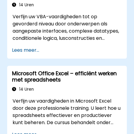
documentversies en het volgen van
14 Uren
wijzigingen. Deze training bereidt
Verfijn uw VBA-vaardigheden tot op
professionals voor op het ontwerpen van
gevorderd niveau door onderwerpen als
geautomatiseerde rapportagesystemen,
aangepaste interfaces, complexe datatypes,
bedrijfsbrede standaardsjablonen, gekruist
conditionele logica, lusconstructies en
geciteerde documenten en workflows die
professionele debug-technieken te
integreren met SharePoint.
Lees meer...
behandelen. Deze praktijkgerichte Excel VBA-
training richt zich op robuust foutbeheer,
optimalisatie van prestaties, het maken van
Microsoft Office Excel – efficiënt werken
eigen UserForms en het automatiseren van
met spreadsheets
workflows via reële oefeningen – waarmee
een brug wordt geslagen tussen eenvoudige
14 Uren
macro’s en geavanceerde
Verfijn uw vaardigheden in Microsoft Excel
automatiseringsoplossingen voor data-
door deze professionele training. U leert hoe u
analisten, rapportageprofessionals en
spreadsheets effectiever en productiever
zakelijke gebruikers die behoefte hebben aan
kunt beheren. De cursus behandelt onder
krachtige spreadsheetfunctionaliteiten.
andere het bewerken van werkbladen, het