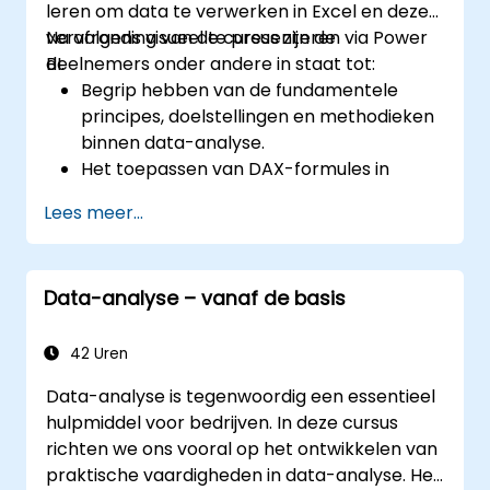
leren om data te verwerken in Excel en deze
vervolgens visueel te presenteren via Power
Na afronding van de cursus zijn de
BI.
deelnemers onder andere in staat tot:
Begrip hebben van de fundamentele
principes, doelstellingen en methodieken
binnen data-analyse.
Het toepassen van DAX-formules in
Power BI bij complexe rekenkundige
Lees meer...
uitdagingen.
Het ontwikkelen en benutten van
effectieve visualisaties en grafieken
Data-analyse – vanaf de basis
binnen specifieke analysecasussen.
Overgang maken van een Excel-
gebaseerde Power BI-omgeving naar een
42 Uren
onafhankelijke Power BI-configuratie met
Data-analyse is tegenwoordig een essentieel
behulp van Power View.
hulpmiddel voor bedrijven. In deze cursus
richten we ons vooral op het ontwikkelen van
praktische vaardigheden in data-analyse. Het