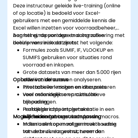
Deze instructeur geleide live-training (online
of op locatie) is bedoeld voor Excel-
gebruikers met een gemiddelde kennis die
Excel willen inzetten voor voorraadbeheer,
begroting, rapportage en automatisering met
Aan het einde van deze training zullen
behulp van reële datasets.
deelnemers in staat zijn tot het volgende:
Formules zoals SUMIF, IF, VLOOKUP en
SUMIFS gebruiken voor situaties rond
voorraad en inkopen.
Grote datasets van meer dan 5.000 rijen
Opbouw van de cursus
efficiënt beheren en analyseren.
Pivottabellen maken en interpreteren
Interactieve lezingen en discussies.
voor maandelijkse en cumulatieve
Veel oefeningen en praktische
bijhouding.
toepassingen.
Herhaalde rapportagetaken
Praktijkgerichte implementatie in een
Mogelijkheden tot cursusaanpassing
automatiseren met behulp van macros.
live-labomgeving.
Materiaalinkopen volgen in verhouding
Indien u een op maat gemaakte versie
tot verbruik via gestructureerde
van deze cursus wenst, neem dan