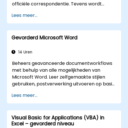
officiële correspondentie. Tevens wordt
uitgelegd hoe de basisfuncties van MS Word
Lees meer...
effectief kunnen worden ingezet om
informatie duidelijk en transparant over te
brengen, ongeacht of het gaat om korte of
Gevorderd Microsoft Word
langere documenten.
14 Uren
Beheers geavanceerde documentworkflows
met behulp van alle mogelijkheden van
Microsoft Word. Leer zelfgemaakte stijlen
gebruiken, postverwerking uitvoeren op basis
van externe databases, macro's opnemen en
Lees meer...
sjablonen ontwikkelen. Deelnemers krijgen
inzicht in lay-outbeheer per sectie, het
dynamisch genereren van inhoudsopgaven
Visual Basic for Applications (VBA) in
en registers, het invoegen van hyperlinks en
Excel – gevorderd niveau
contentcontrols, evenals het vergelijken van