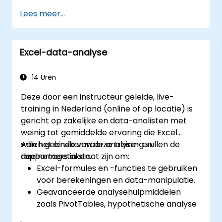
overheidsinstellingen – voor wie het vaak een
Lees meer...
uitdaging is om voor een groep te staan en
hun publiek te enthousiasmeren
Excel-data-analyse
14 Uren
Deze door een instructeur geleide, live-
training in Nederland (online of op locatie) is
gericht op zakelijke en data-analisten met
weinig tot gemiddelde ervaring die Excel
willen gebruiken voor analyse- en
Aan het einde van deze training zullen de
rapportagetaken.
deelnemers in staat zijn om:
Excel-formules en -functies te gebruiken
voor berekeningen en data-manipulatie.
Geavanceerde analysehulpmiddelen
zoals PivotTables, hypothetische analyse
en prognosemodellen in te zetten om