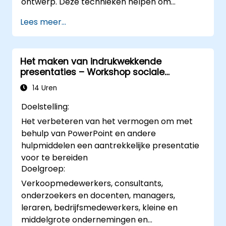
ontwerp. Deze technieken helpen om
beoordelingsproces en zorgt voor
eenvoudige inhoud om te vormen tot visueel
impactvolle zakelijke presentaties.
Lees meer...
aantrekkelijke verhalen. In deze cursus komen
de belangrijkste principes van slide-
compositie, het maken van grafieken en
Het maken van indrukwekkende
infographics, evenals beeldbewerking aan
presentaties – Workshop sociale
bod. Daarnaast leren deelnemers hoe ze
vaardigheden
elementen visueel goed kunnen verdelen,
14 Uren
welke informatie benadrukt moet worden, en
Doelstelling:
hoe ze hun werkomgeving persoonlijk
Het verbeteren van het vermogen om met
instellen. Na afloop beschikken professionals
behulp van PowerPoint en andere
over bruikbare strategieën om heldere,
hulpmiddelen een aantrekkelijke presentatie
aantrekkelijke slides te creëren, evenals over
voor te bereiden
bewezen technieken voor een zelfverzekerde
Doelgroep:
presentatie.
Verkoopmedewerkers, consultants,
onderzoekers en docenten, managers,
leraren, bedrijfsmedewerkers, kleine en
middelgrote ondernemingen en