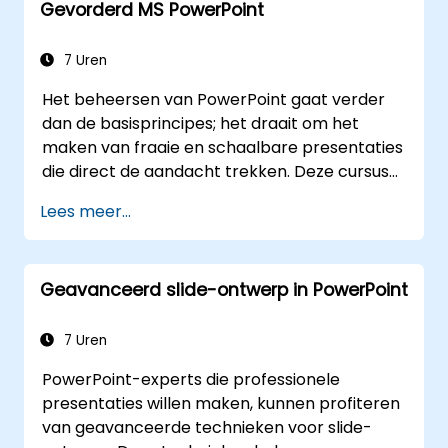
Gevorderd MS PowerPoint
7 Uren
Het beheersen van PowerPoint gaat verder
dan de basisprincipes; het draait om het
maken van fraaie en schaalbare presentaties
die direct de aandacht trekken. Deze cursus
behandelt onder andere het aanpassen van
Lees meer...
de slide- en handout-masters, het ontwerpen
van eigen sjablonen, het gebruik van
SmartArt voor visuele weergave van
Geavanceerd slide-ontwerp in PowerPoint
processen, en uitgebreide integratie met
Excel voor dynamische data-dashboards en
grafieken. Deelnemers leren professionele
7 Uren
werkflows te hanteren door middel van
PowerPoint-experts die professionele
krachtige add-ins zoals Office Timeline en Poll
presentaties willen maken, kunnen profiteren
Everywhere; dit versnelt de productie van
van geavanceerde technieken voor slide-
complexe presentaties, vergemakkelijkt het