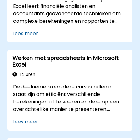
berekeningen en rapportage.
Excel leert financiële analisten en
accountants geavanceerde technieken om
complexe berekeningen en rapporten te
automatiseren. Het behandelt de
Lees meer...
basisprincipes van financiële functies, INDEX-
MATCH-zoekopdrachten, databasevragen,
PivotTables en PivotCharts, evenals het
Werken met spreadsheets in Microsoft
integreren van externe gegevens. Daarnaast
Excel
gaat het dieper in op Goal Seek, Solver, de
Analysis ToolPak en VBA-macros, waarmee
14 Uren
herhaalde werkstromen worden
De deelnemers aan deze cursus zullen in
geautomatiseerd. Deze kennis helpt
staat zijn om efficiënt verschillende
professionals om onbewerkte cijfers om te
berekeningen uit te voeren en deze op een
zetten in bruikbare financiële inzichten en
overzichtelijke manier te presenteren.
nauwkeurige voorspellingen voor strategisch
Daarnaast leren ze meerdere technieken
planningsproces.
Lees meer...
toepassen die het maken van spreadsheets
vergemakkelijken en versnellen, evenals hoe
ze berekeningen en resultaten kunnen