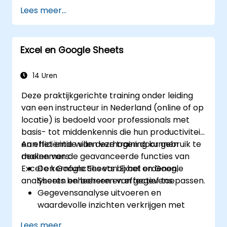
formules, functies en voorwaardelijke
Lees meer...
opmaak bij data-analyse.
Pivot-tables en grafieken creëren en
beheren om gegevens visueel weer te
Excel en Google Sheets
geven.
Hulpmiddelen zoals Power Query en
Power Pivot inzetten bij
14 Uren
analysewerkzaamheden.
Deze praktijkgerichte training onder leiding
Taakautomatisering met behulp van
van een instructeur in Nederland (online of op
macros en VBA voor een efficiëntere
locatie) is bedoeld voor professionals met
workflow.
basis- tot middenkennis die hun productiviteit
en efficiëntie willen verhogen door gebruik te
Aan het einde van deze training kunnen
maken van de geavanceerde functies van
deelnemers:
Excel en Google Sheets bij het ordenen,
De kernfuncties van Excel en Google
analyseren en beheren van gegevens.
Sheets beheersen en effectief toepassen.
Gegevensanalyse uitvoeren en
waardevolle inzichten verkrijgen met
behulp van geavanceerde technieken in
Lees meer...