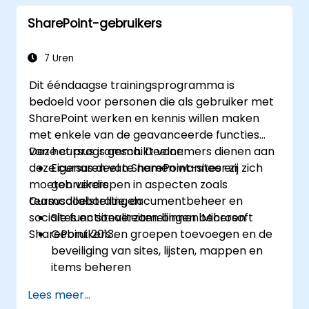
instellen
SharePoint-gebruikers
Pagina’s en webpartpagina’s maken en
wijzigen
7 Uren
Dit ééndaagse trainingsprogramma is
bedoeld voor personen die als gebruiker met
SharePoint werken en kennis willen maken
met enkele van de geavanceerde functies
van het programma. Deelnemers dienen aan
Deze cursus is geschikt voor:
deze cursus deel te nemen wanneer zij zich
Eigenaren van SharePoint-sites en
moeten verdiepen in aspecten zoals
gebruikers
teamcollaboratie, documentbeheer en
Cursusdoelstellingen:
sociale functionaliteiten binnen Microsoft
Sites en siteverzamelingen beheren
SharePoint 2013.
Gebruikers en groepen toevoegen en de
beveiliging van sites, lijsten, mappen en
items beheren
Webparts toevoegen en configureren
Lees meer...
Site-instellingen zoals thema, titel,