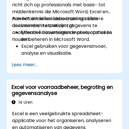
richt zich op professionals met basis- tot
middenkennis die Microsoft Word, Excel en
PowerPoint willen beheersen om betere
Aan het einde van deze training zullen
documenten te creëren, gegevens te
deelnemers in staat zijn tot:
analyseren en overtuigende presentaties te
Effectief documenten maken, opmaken
houden.
en beheren in Microsoft Word.
Excel gebruiken voor gegevensinvoer,
analyse en visualisatie.
Aantrekkelijke en professionele
Lees meer...
presentaties ontwerpen in PowerPoint.
Samenwerkingsfuncties tussen alle
Microsoft Office-programma's optimaal
Excel voor voorraadbeheer, begroting en
benutten.
gegevensanalyse
14 Uren
Excel is een veelgebruikte spreadsheet-
applicatie voor het organiseren, analyseren
en automatiseren van gegevens.