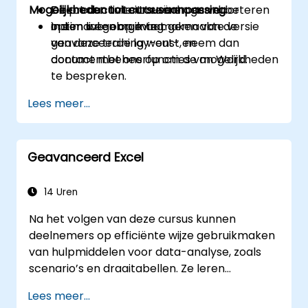
Mogelijkheden tot cursusaanpassing
De productiviteit te verhogen door
Direct documentcreëren en verbeteren
optimaal gebruik te maken van de
in een live-omgeving.
Indien u een op maat gemaakte versie
geavanceerde lay-out- en
van deze training wenst, neem dan
documentbeheerfuncties van Word.
contact met ons op om de mogelijkheden
te bespreken.
Lees meer...
Geavanceerd Excel
14 Uren
Na het volgen van deze cursus kunnen
deelnemers op efficiënte wijze gebruikmaken
van hulpmiddelen voor data-analyse, zoals
scenario’s en draaitabellen. Ze leren
berekeningen uitvoeren met behulp van
Lees meer...
datumfuncties en tekstverwerking, evenals