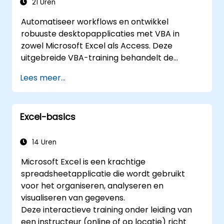
21 Uren
Automatiseer workflows en ontwikkel
robuuste desktopapplicaties met VBA in
zowel Microsoft Excel als Access. Deze
uitgebreide VBA-training behandelt de
basisprincipes van programmeren,
Lees meer...
objectgeoriënteerd coderen, ontwerp van
SQL-databases, het ontwikkelen van
gebruikersinterfaces, technieken voor
Excel-basics
debuggen en foutafhandeling, evenals
geavanceerde analyseprocedures in Excel.
Door praktische oefeningen worden
14 Uren
analisten, financiële professionals en
Microsoft Excel is een krachtige
ontwikkelaars begeleid om handmatige taken
spreadsheetapplicatie die wordt gebruikt
te elimineren en krachtige mogelijkheden
voor het organiseren, analyseren en
voor data-beheer en rapportage te
visualiseren van gegevens.
benutten.
Deze interactieve training onder leiding van
een instructeur (online of op locatie) richt