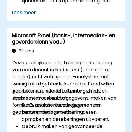
sjablonen.
contact met ons op om dit te regelen.
Lees meer...
Microsoft Excel (basis-, intermediair- en
gevorderdenniveau)
28 Uren
Deze praktijkgerichte training onder leiding
van een docent in Nederland (online of op
locatie) richt zich op data-analysten met
weinig tot uitgebreide kennis die Excel willen
gebruiken om allerlei taken te verrichten,
Aan het einde van deze training zijn de
zoals het invoeren van gegevens, maken van
deelnemers in staat tot:
formules, analyseren van gegevens en
De Excel-interface beheersen en
geavanceerde automatisering.
basishandelingen zoals invoeren,
opmaken en berekeningen uitvoeren.
Gebruik maken van geavanceerde