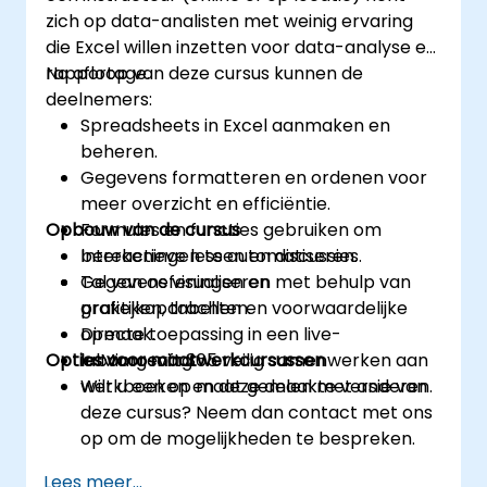
zich op data-analisten met weinig ervaring
die Excel willen inzetten voor data-analyse en
rapportage.
Na afloop van deze cursus kunnen de
deelnemers:
Spreadsheets in Excel aanmaken en
beheren.
Gegevens formatteren en ordenen voor
meer overzicht en efficiëntie.
Opbouw van de cursus
Formules en functies gebruiken om
berekeningen te automatiseren.
Interactieve lessen en discussies.
Gegevens visualiseren met behulp van
Tal van oefeningen en
grafieken, tabellen en voorwaardelijke
praktijkopdrachten.
opmaak.
Directe toepassing in een live-
Opties voor maatwerkcursussen
In Microsoft 365 veilig samenwerken aan
labomgeving.
werkboeken en deze delen met anderen.
Wilt u een op maat gemaakte versie van
deze cursus? Neem dan contact met ons
op om de mogelijkheden te bespreken.
Lees meer...