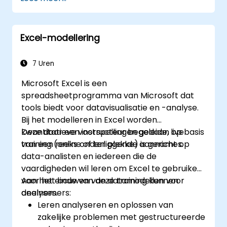
spreadsheets.
In real-time samenwerken via Google
Sheets voor naadloze
Excel-modellering
teamwerkzaamheden.
Herbruikbare sjablonen maken voor
rapportage, voortgangsmonitoring en
7 Uren
projectbeheer.
Microsoft Excel is een
spreadsheetprogramma van Microsoft dat
tools biedt voor datavisualisatie en -analyse.
Bij het modelleren in Excel worden
kwantitatieve voorspellingen gedaan op basis
Deze door een instructeur begeleide, live
van een reeks onderliggende aannames.
training (online of ter plekke) is gericht op
data-analisten en iedereen die de
vaardigheden wil leren om Excel te gebruiken
voor het bouwen van datamodellen voor
Aan het einde van deze training kunnen
analyses.
deelnemers:
Leren analyseren en oplossen van
zakelijke problemen met gestructureerde