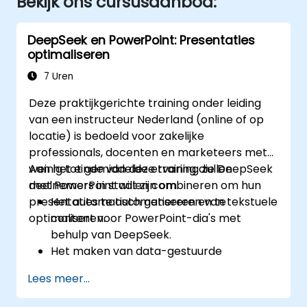
Bekijk ons cursusaanbod:
DeepSeek en PowerPoint: Presentaties
optimaliseren
7 Uren
Deze praktijkgerichte training onder leiding
van een instructeur Nederland (online of op
locatie) is bedoeld voor zakelijke
professionals, docenten en marketeers met
weinig tot gemiddelde ervaring die DeepSeek
Aan het einde van deze training zullen
met PowerPoint willen combineren om hun
deelnemers in staat zijn om:
presentaties te automatiseren en te
Het automatisch genereren van tekstuele
optimaliseren.
content voor PowerPoint-dia's met
behulp van DeepSeek.
Het maken van data-gestuurde
afbeeldingen en infographics via
Lees meer...
DeepSeek-modellen.
Het gebruikmaken van AI om lange