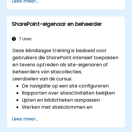
Lees meer...
gegevens samen te vatten en visueel
weer te geven.
Excel-grafieken te creëren en aan te
SharePoint-eigenaar en beheerder
passen voor een effectieve data-
visualisatie.
Data-validatie en voorwaardelijke
7 Uren
opmaak toe te passen om de kwaliteit
Deze ééndaagse training is bedoeld voor
van de data te waarborgen en relevante
gebruikers die SharePoint intensief toepassen
inzichten te benadrukken.
en tevens optreden als site-eigenaren of
Externe databronnen te importeren en
beheerders van sitecollecties.
gegevens met anderen uit te wisselen via
Leerdoelen van de cursus:
Excel’s export- en importfuncties.
De navigatie op een site configureren
Rapporten over siteactiviteiten bekijken
Lijsten en bibliotheken aanpassen
Werken met sitekolommen en
inhoudstypen
Lees meer...
Inchecken/uitchecken,
contentgoedkeuring en versiebeheer