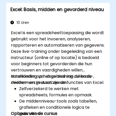
rapporten samen te vatten en ze om te
Excel: Basis, midden en gevorderd niveau
zetten in presentatieklaar materiaal.
Het integreren van DeepSeek met
PowerPoint voor een efficiënte en
10 Uren
dynamische werkwijze bij het maken van
Excel is een spreadsheettoepassing die wordt
presentaties.
gebruikt voor het invoeren, analyseren,
rapporteren en automatiseren van gegevens.
Deze live-training onder begeleiding van een
instructeur (online of op locatie) is bedoeld
voor beginners tot gevorderden die hun
vertrouwen en vaardigheden willen
ontwikkelen op het gebied van de basis-,
Na afronding van deze training zullen de
midden- en geavanceerde functies van Excel.
deelnemers in staat zijn om:
Zelfverzekerd te werken met
spreadsheets, formules en opmaak.
De middenniveau-tools zoals tabellen,
grafieken en conditionele logica te
Opbouw van de cursus
gebruiken.