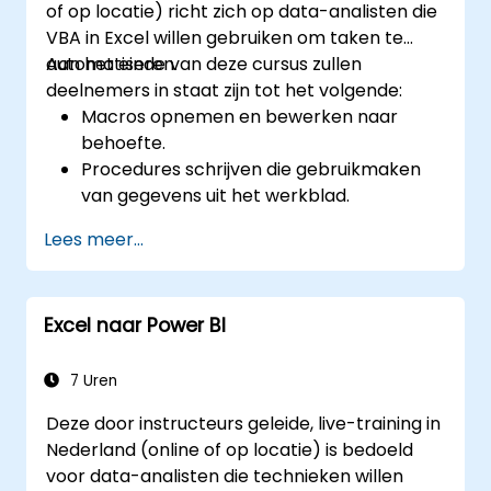
of op locatie) richt zich op data-analisten die
macro’s maken. 6. Gedeelde toegang tot
VBA in Excel willen gebruiken om taken te
data: Excel maakt het mogelijk om
automatiseren.
Aan het einde van deze cursus zullen
documenten met anderen te delen en samen
deelnemers in staat zijn tot het volgende:
te werken aan gegevens in realtime, zodat
Macros opnemen en bewerken naar
meerdere gebruikers gelijktijdig kunnen
behoefte.
bewerken. 7. Taakautomatisering: U kunt
Procedures schrijven die gebruikmaken
taken automatiseren door gebruik te maken
van gegevens uit het werkblad.
van VBA (Visual Basic for Applications). Excel
Eigen functies maken.
vindt zijn toepassing in uiteenlopende
Lees meer...
Reageren op bepaalde gebeurtenissen
sectoren, zoals bedrijfsleven, wetenschap en
(zoals het openen van een werkblad of
onderwijs; de veelzijdige functies ervan
het wijzigen van cellen) met behulp van
vergemakkelijken gegevensanalyse,
Excel naar Power BI
event-handlers.
rapportage, begrotingsopstelling, planningen
Eigen formulieren ontwerpen.
en nog veel meer.
7 Uren
Deze door instructeurs geleide, live-training in
Nederland (online of op locatie) is bedoeld
voor data-analisten die technieken willen