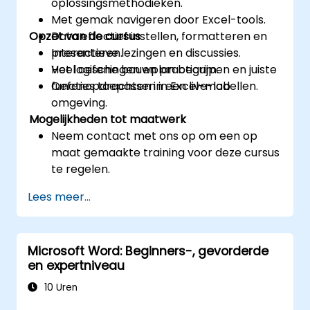
oplossingsmethodieken.
Met gemak navigeren door Excel-tools.
Opzet van de cursus
Data effectief instellen, formatteren en
presenteren.
Interactieve lezingen en discussies.
Het logische bouwplan begrijpen en juiste
Veel oefeningen en practicum.
functies toepassen in Excel-modellen.
Oefenopdrachten in een live-lab
omgeving.
Mogelijkheden tot maatwerk
Neem contact met ons op om een op
maat gemaakte training voor deze cursus
te regelen.
Lees meer...
Microsoft Word: Beginners-, gevorderde
en expertniveau
10 Uren