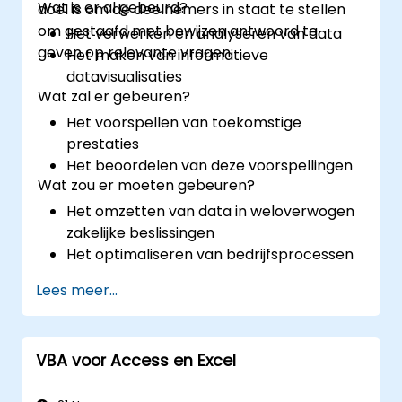
Wat is er al gebeurd?
doel is om de deelnemers in staat te stellen
om gestaafd met bewijzen antwoord te
Het verwerken en analyseren van data
geven op relevante vragen:
Het maken van informatieve
datavisualisaties
Wat zal er gebeuren?
Het voorspellen van toekomstige
prestaties
Het beoordelen van deze voorspellingen
Wat zou er moeten gebeuren?
Het omzetten van data in weloverwogen
zakelijke beslissingen
Het optimaliseren van bedrijfsprocessen
Lees meer...
VBA voor Access en Excel