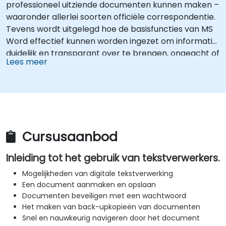
professioneel uitziende documenten kunnen maken –
waaronder allerlei soorten officiële correspondentie.
Tevens wordt uitgelegd hoe de basisfuncties van MS
Word effectief kunnen worden ingezet om informatie
duidelijk en transparant over te brengen, ongeacht of
Lees meer
het gaat om korte of langere documenten.
Cursusaanbod
Inleiding tot het gebruik van tekstverwerkers.
Mogelijkheden van digitale tekstverwerking
Een document aanmaken en opslaan
Documenten beveiligen met een wachtwoord
Het maken van back-upkopieën van documenten
Snel en nauwkeurig navigeren door het document