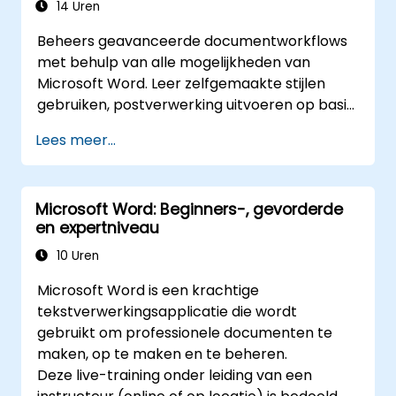
14 Uren
Beheers geavanceerde documentworkflows
met behulp van alle mogelijkheden van
Microsoft Word. Leer zelfgemaakte stijlen
gebruiken, postverwerking uitvoeren op basis
van externe databases, macro's opnemen en
Lees meer...
sjablonen ontwikkelen. Deelnemers krijgen
inzicht in lay-outbeheer per sectie, het
dynamisch genereren van inhoudsopgaven
Microsoft Word: Beginners-, gevorderde
en registers, het invoegen van hyperlinks en
en expertniveau
contentcontrols, evenals het vergelijken van
documentversies en het volgen van
10 Uren
wijzigingen. Deze training bereidt
Microsoft Word is een krachtige
professionals voor op het ontwerpen van
tekstverwerkingsapplicatie die wordt
geautomatiseerde rapportagesystemen,
gebruikt om professionele documenten te
bedrijfsbrede standaardsjablonen, gekruist
maken, op te maken en te beheren.
geciteerde documenten en workflows die
Deze live-training onder leiding van een
integreren met SharePoint.