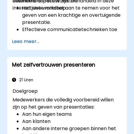
essentieel aspect wordt behandeld in deze
deelnemers in staat zijn om:
interactieve workshop.
Het juiste mindset aan te nemen voor het
geven van een krachtige en overtuigende
presentatie.
Effectieve communicatietechnieken toe
te passen om de presentatie te
Lees meer...
versterken.
PowerPoint-slides te maken die de
presentatie ondersteunen en verbeteren.
Met zelfvertrouwen presenteren
Een band met het publiek op te bouwen
die vertrouwen creëert en het verkopen
van een idee, voorstel, product of dienst
21 Uren
bevordert.
Doelgroep
Medewerkers die volledig voorbereid willen
zijn op het geven van presentaties:
Aan hun eigen teams
Aan klanten
Aan andere interne groepen binnen het