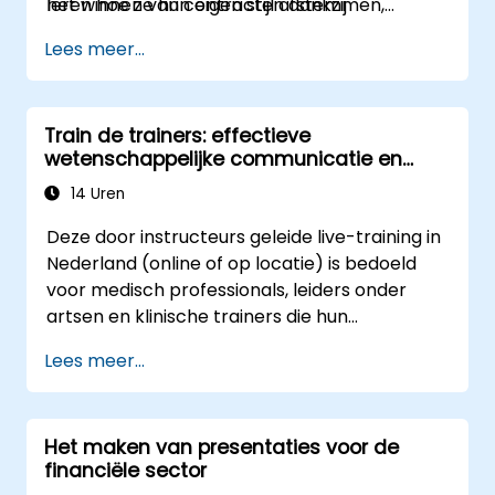
het winnen van contracten dankzij
leren hoe ze hun eigen stijl afstemmen,
communicatie- als
overtuigende presentaties, het succesvol
weerstand overwinnen en toezeggingen
presentatievaardigheden.
Lees meer...
afspreken over gunstige voorwaarden of het
verkrijgen, evenals hoe ze samenwerking
stap voor stap verhogen van
effectief kunnen uitbreiden binnen complexe
aandeelhouderswaarde – dit programma
organisatorische netwerken.
Train de trainers: effectieve
biedt u de nodige gedragsmatige precisie en
wetenschappelijke communicatie en
strategische inzichten om meetbare
presentaties voor medisch professionals
resultaten te bereiken.
14 Uren
Deze door instructeurs geleide live-training in
Nederland (online of op locatie) is bedoeld
voor medisch professionals, leiders onder
artsen en klinische trainers die hun
presentatievaardigheden, assertieve
Lees meer...
communicatie, invloed op collega’s en
vermogen tot wetenschappelijk storytelling
willen verbeteren in kritische medische
Het maken van presentaties voor de
omgevingen.
financiële sector