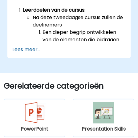
Leerdoelen van de cursus:
Na deze tweedaagse cursus zullen de
deelnemers
Een dieper begrip ontwikkelen
van de elementen die bijdragen
aan effectieve openbare spraak
Lees meer...
en presentatie.
Technieken beheersen die hen in
staat stellen om ideeën op een
overtuigende manier te delen
met uiteenlopende groepen
Gerelateerde categorieën
mensen.
Het geleerde toepassen om
zelfvertrouwen, invloed en
overtuigingskracht te versterken.
De waarde van goede
spreekvaardigheden erkennen
PowerPoint
Presentation Skills
voor persoonlijke én