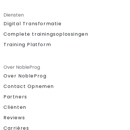
Projector.
Een extra laptop voor de presentatie
op dag twee.
Diensten
Wit bord met schrijfmaterialen.
Digital Transformatie
Schriftelijke materialen voor
Complete trainingsoplossingen
deelnemers.
Geluidsinstallatie en draadloze
Training Platform
microfoon.
Grote bouwstenen of Lego-blokken.
Chocolaatjes en kleine beloningen
Over NobleProg
voor de activiteiten.
Over NobleProg
Certificaat van voltooiing.
Prijzen voor de drie beste
Contact Opnemen
deelnemers.
Partners
Cliënten
Reviews
Carrières