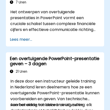
7 Uren
Het ontwerpen van overtuigende
presentaties in PowerPoint vormt een
cruciale schakel tussen complexe financiële
cijfers en effectieve communicatie richting
het management. Dit cursusprogramma
Lees meer...
behandelt diverse ontwerpstrategieën,
waaronder de structuur van dia’s, het gebruik
van treemap- en sunburst-diagrammen,
Een overtuigende PowerPoint-presentatie
schema's voor begrotingsoverzichten en
geven – 3 dagen
eenvoudige rapportagetabellen die
essentiële financiële indicatoren
21 Uren
benadrukken. Deelnemers leren hoe ze Excel
In deze door een instructeur geleide training
effectief kunnen integreren om data
in Nederland leren deelnemers hoe ze een
dynamisch te presenteren, specifieke cijfers
overtuigende PowerPoint-presentatie kunnen
te markeren en een krachtig financieel
voorbereiden en geven. Van technische
verhaal te vertellen dat medewerkers en
voorbereiding tot bekwame uitvoering: elk
Aan het einde van deze training zullen
bestuurders overtuigt.