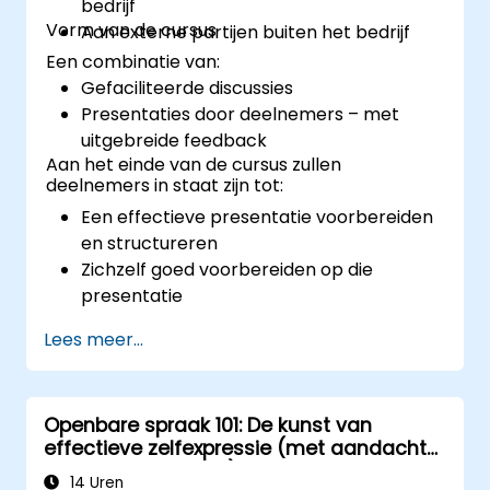
bedrijf
Vorm van de cursus
Aan externe partijen buiten het bedrijf
Een combinatie van:
Gefaciliteerde discussies
Presentaties door deelnemers – met
uitgebreide feedback
Aan het einde van de cursus zullen
deelnemers in staat zijn tot:
Een effectieve presentatie voorbereiden
en structureren
Zichzelf goed voorbereiden op die
presentatie
De presentatie met zelfvertrouwen
Lees meer...
geven
Diverse visuele hulpmiddelen gebruiken
die een spreker kan inzetten om een
Openbare spraak 101: De kunst van
boeiende presentatie te creëren
effectieve zelfexpressie (met aandacht
Omgaan met verschillende typen
voor sociale media)
mensen tijdens hun presentaties
14 Uren