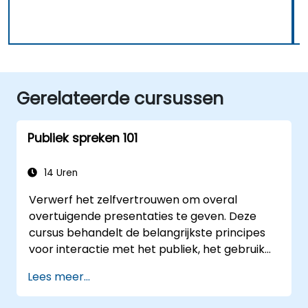
Gerelateerde cursussen
Publiek spreken 101
14 Uren
Verwerf het zelfvertrouwen om overal
overtuigende presentaties te geven. Deze
cursus behandelt de belangrijkste principes
voor interactie met het publiek, het gebruik
van je stem en het overwinnen van
Lees meer...
plankenkoorts door middel van
praktijkoefeningen. Deelnemers leren hoe ze