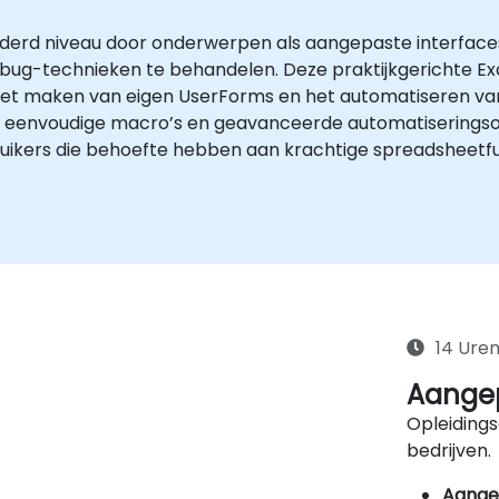
derd niveau door onderwerpen als aangepaste interface
debug-technieken te behandelen. Deze praktijkgerichte Exc
, het maken van eigen UserForms en het automatiseren va
eenvoudige macro’s en geavanceerde automatiseringsop
uikers die behoefte hebben aan krachtige spreadsheetfun
14 Ure
Aangep
Opleidings
bedrijven.
Aange