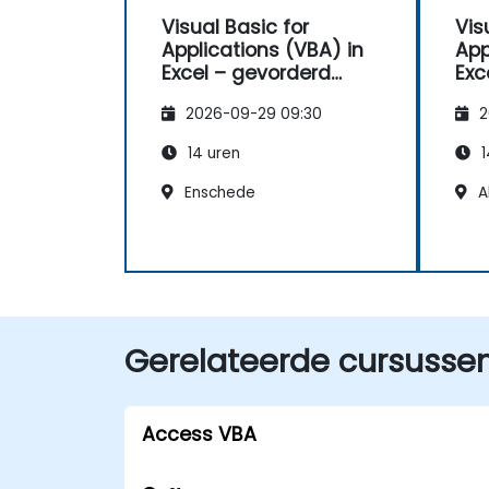
Visual Basic for
Vis
Applications (VBA) in
App
Excel – gevorderd
Exc
niveau
niv
2026-09-29 09:30
2
14 uren
1
Enschede
A
Gerelateerde cursusse
Access VBA