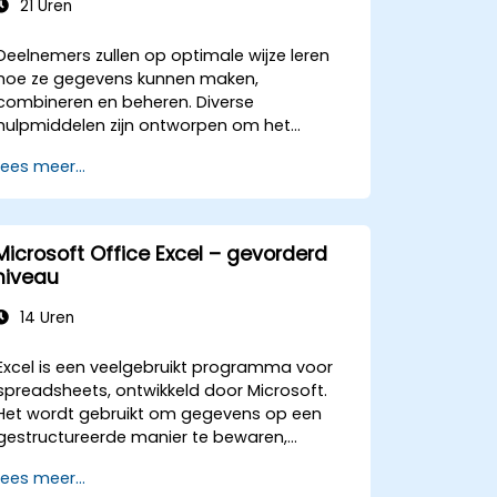
21 Uren
Deelnemers zullen op optimale wijze leren
hoe ze gegevens kunnen maken,
combineren en beheren. Diverse
hulpmiddelen zijn ontworpen om het
werkproces te versnellen; ze besparen
Lees meer...
aanzienlijk tijd ten opzichte van de
gangbare methoden en stellen u in staat
een applicatie te ontwerpen die nieuwe
taken kan uitvoeren.
Microsoft Office Excel – gevorderd
niveau
14 Uren
Excel is een veelgebruikt programma voor
spreadsheets, ontwikkeld door Microsoft.
Het wordt gebruikt om gegevens op een
gestructureerde manier te bewaren,
ordenen en analyseren. Hieronder volgen
Lees meer...
enkele belangrijke kenmerken van Excel: 1.