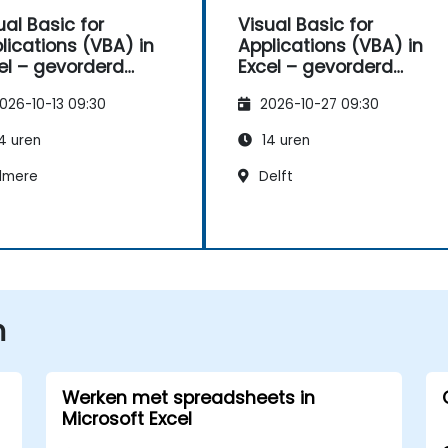
ual Basic for
Visual Basic for
lications (VBA) in
Applications (VBA) in
el – gevorderd
Excel – gevorderd
eau
niveau
026-10-13 09:30
2026-10-27 09:30
4 uren
14 uren
lmere
Delft
n
Werken met spreadsheets in
Microsoft Excel