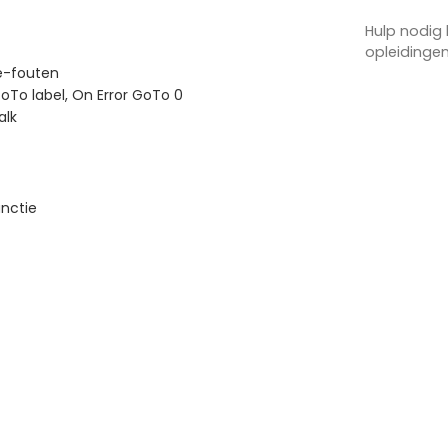
Hulp nodig 
opleidinge
e-fouten
GoTo label, On Error GoTo 0
alk
unctie