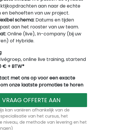
ktijkopdrachten aan naar de echte
 en behoeften van uw project.
lexibel schema:
Datums en tijden
ast aan het rooster van uw team.
at:
Online (live), In-company (bij uw
en) of Hybride.
g
rivégroep, online live training, startend
0 € + BTW*
act met ons op voor een exacte
 om onze laatste promoties te horen
VRAAG OFFERTE AAN
ijs kan variëren afhankelijk van de
specialisatie van het cursus, het
 niveau, de methode van levering en het
lingen)