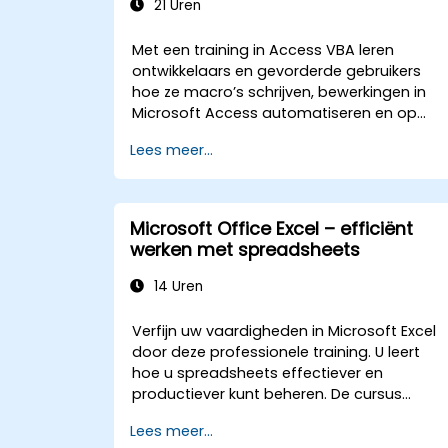
21 Uren
Met een training in Access VBA leren
ontwikkelaars en gevorderde gebruikers
hoe ze macro’s schrijven, bewerkingen in
Microsoft Access automatiseren en op
maat gemaakte database-applicaties
Lees meer...
bouwen. De cursus behandelt de
basisconcepten van het integreren van
Visual Basic for Applications met MS
Access, legt essentiële technieken uit voor
Microsoft Office Excel – efficiënt
het beheersen van objectmodellen en
werken met spreadsheets
gegevensmanipulatie, en levert
databaseprofessionals vaardigheden bij
14 Uren
om aangepaste formulieren, rapporten en
event-gestuurde workflows te ontwikkelen
Verfijn uw vaardigheden in Microsoft Excel
voor zakelijke toepassingen.
door deze professionele training. U leert
hoe u spreadsheets effectiever en
productiever kunt beheren. De cursus
behandelt onder andere het bewerken van
Lees meer...
werkbladen, het beheer van werkboeken,