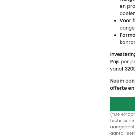
en pra
doelen
Voor f
aangep
Forma
kantor
Investerin
Prijs per p
vanaf
320
Neem cont
offerte en
(*De eindpr
technische 
aangepaste
aantal leer