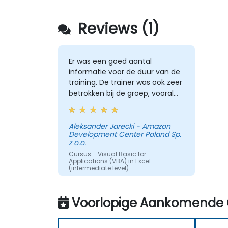
Reviews (1)
Er was een goed aantal
informatie voor de duur van de
training. De trainer was ook zeer
betrokken bij de groep, vooral
wanneer mensen moeilijkheden
ondervonden of vragen stelden.
Het was erg aardig van hem om
Aleksander Jarecki - Amazon
Development Center Poland Sp.
aan te bieden hulp te geven bij
z o.o.
toekomstige ideeën.
Cursus - Visual Basic for
Applications (VBA) in Excel
(intermediate level)
Automatisch vertaald
Voorlopige Aankomende 