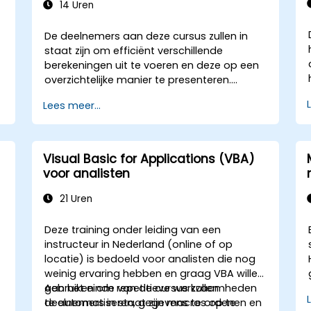
14 Uren
De deelnemers aan deze cursus zullen in
staat zijn om efficiënt verschillende
berekeningen uit te voeren en deze op een
overzichtelijke manier te presenteren.
Daarnaast leren ze meerdere technieken
Lees meer...
toepassen die het maken van
spreadsheets vergemakkelijken en
versnellen, evenals hoe ze berekeningen en
resultaten kunnen beschermen tegen
Visual Basic for Applications (VBA)
onbevoegde personen.
voor analisten
21 Uren
Deze training onder leiding van een
instructeur in Nederland (online of op
locatie) is bedoeld voor analisten die nog
weinig ervaring hebben en graag VBA willen
gebruiken om repetitieve werkzaamheden
Aan het einde van de cursus zullen
te automatiseren, gegevens te ordenen en
deelnemers in staat zijn macros op te