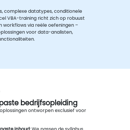
s, complexe datatypes, conditionele
el VBA-training richt zich op robuust
n workflows via reële oefeningen –
lossingen voor data-analisten,
ctionaliteiten.
n
aste bedrijfsopleiding
oplossingen ontworpen exclusief voor
paste inhoud:
We passen de syllabus