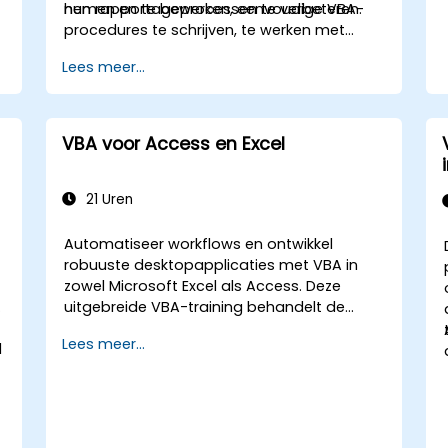
hun rapportageprocessen te verbeteren.
nemen en te bewerken, eenvoudige VBA-
procedures te schrijven, te werken met
Excel-objecten voor rapportage en
Lees meer...
basisautomatiseringsoplossingen te
debuggen.
.
VBA voor Access en Excel
n
21 Uren
Automatiseer workflows en ontwikkel
robuuste desktopapplicaties met VBA in
zowel Microsoft Excel als Access. Deze
n
uitgebreide VBA-training behandelt de
basisprincipes van programmeren,
Lees meer...
d
objectgeoriënteerd coderen, ontwerp van
SQL-databases, het ontwikkelen van
gebruikersinterfaces, technieken voor
debuggen en foutafhandeling, evenals
geavanceerde analyseprocedures in Excel.