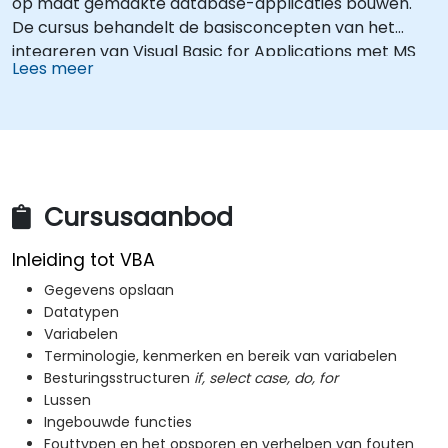
op maat gemaakte database-applicaties bouwen.
De cursus behandelt de basisconcepten van het
integreren van Visual Basic for Applications met MS
Lees meer
Access, legt essentiële technieken uit voor het
beheersen van objectmodellen en
gegevensmanipulatie, en levert
databaseprofessionals vaardigheden bij om
aangepaste formulieren, rapporten en event-
gestuurde workflows te ontwikkelen voor zakelijke
Cursusaanbod
toepassingen.
Inleiding tot VBA
Gegevens opslaan
Datatypen
Variabelen
Terminologie, kenmerken en bereik van variabelen
Besturingsstructuren
if, select case, do, for
Lussen
Ingebouwde functies
Fouttypen en het opsporen en verhelpen van fouten