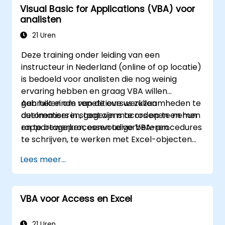
Visual Basic for Applications (VBA) voor
eigen UserForms en het automatiseren van
analisten
workflows via reële oefeningen – waarmee
een brug wordt geslagen tussen eenvoudige
21 Uren
macro’s en geavanceerde
Deze training onder leiding van een
automatiseringsoplossingen voor data-
instructeur in Nederland (online of op locatie)
analisten, rapportageprofessionals en
is bedoeld voor analisten die nog weinig
zakelijke gebruikers die behoefte hebben aan
ervaring hebben en graag VBA willen
krachtige spreadsheetfunctionaliteiten.
gebruiken om repetitieve werkzaamheden te
Aan het einde van de cursus zullen
automatiseren, gegevens te ordenen en hun
deelnemers in staat zijn macros op te nemen
rapportageprocessen te verbeteren.
en te bewerken, eenvoudige VBA-procedures
te schrijven, te werken met Excel-objecten
voor rapportage en
Lees meer...
basisautomatiseringsoplossingen te
debuggen.
VBA voor Access en Excel
21 Uren