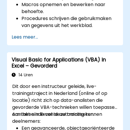
Macros opnemen en bewerken naar
behoefte.
Procedures schrijven die gebruikmaken
van gegevens uit het werkblad.
Eigen functies maken.
Lees meer...
Reageren op bepaalde gebeurtenissen
(zoals het openen van een werkblad of
het wijzigen van cellen) met behulp van
Visual Basic for Applications (VBA) in
event-handlers.
Excel – Gevorderd
Eigen formulieren ontwerpen.
14 Uren
Dit door een instructeur geleide, live-
trainingstraject in Nederland (online of op
locatie) richt zich op data-analisten die
gevorderde VBA-technieken willen toepassen
om taken in Excel te automatiseren.
Aan het einde van deze training kunnen
deelnemers:
Een geavanceerde, objectgeoriënteerde