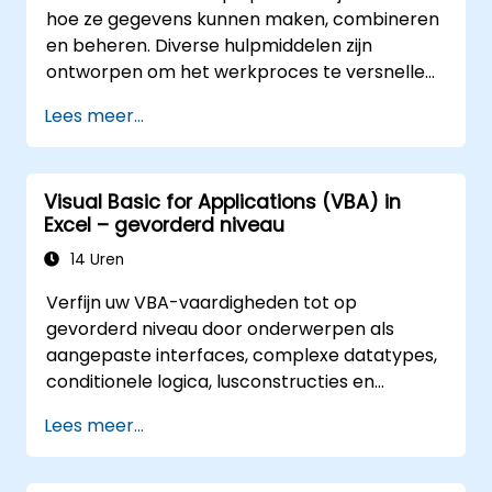
hoe ze gegevens kunnen maken, combineren
en beheren. Diverse hulpmiddelen zijn
ontworpen om het werkproces te versnellen;
ze besparen aanzienlijk tijd ten opzichte van
Lees meer...
de gangbare methoden en stellen u in staat
een applicatie te ontwerpen die nieuwe taken
kan uitvoeren.
Visual Basic for Applications (VBA) in
Excel – gevorderd niveau
14 Uren
Verfijn uw VBA-vaardigheden tot op
gevorderd niveau door onderwerpen als
aangepaste interfaces, complexe datatypes,
conditionele logica, lusconstructies en
professionele debug-technieken te
Lees meer...
behandelen. Deze praktijkgerichte Excel VBA-
training richt zich op robuust foutbeheer,
optimalisatie van prestaties, het maken van