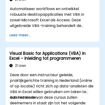
Automatiseer workflows en ontwikkel
robuuste desktopapplicaties met VBA in
zowel Microsoft Excel als Access. Deze
uitgebreide VBA-training behandelt de
basisprincipes van programmeren,
Lees meer...
objectgeoriënteerd coderen, ontwerp van
SQL-databases, het ontwikkelen van
gebruikersinterfaces, technieken voor
Visual Basic for Applications (VBA) in
debuggen en foutafhandeling, evenals
Excel – Inleiding tot programmeren
geavanceerde analyseprocedures in Excel.
Door praktische oefeningen worden
21 Uren
analisten, financiële professionals en
Deze door een instructeur geleide,
ontwikkelaars begeleid om handmatige taken
praktijkgerichte training in Nederland (online
te elimineren en krachtige mogelijkheden
of op locatie) richt zich op data-analisten die
voor data-beheer en rapportage te
VBA in Excel willen gebruiken om taken te
benutten.
automatiseren.
Aan het einde van deze cursus zullen
deelnemers in staat zijn tot het volgende: