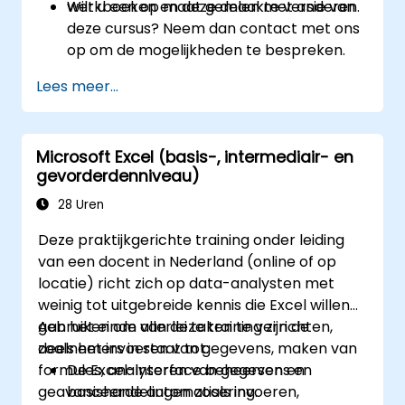
werkboeken en deze delen met anderen.
Wilt u een op maat gemaakte versie van
deze cursus? Neem dan contact met ons
op om de mogelijkheden te bespreken.
Lees meer...
Microsoft Excel (basis-, intermediair- en
gevorderdenniveau)
28 Uren
Deze praktijkgerichte training onder leiding
van een docent in Nederland (online of op
locatie) richt zich op data-analysten met
weinig tot uitgebreide kennis die Excel willen
gebruiken om allerlei taken te verrichten,
Aan het einde van deze training zijn de
zoals het invoeren van gegevens, maken van
deelnemers in staat tot:
formules, analyseren van gegevens en
De Excel-interface beheersen en
geavanceerde automatisering.
basishandelingen zoals invoeren,