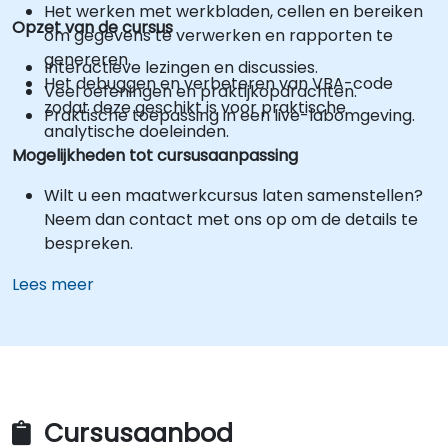
Het werken met werkbladen, cellen en bereiken
Opzet van de cursus
om gegevens te verwerken en rapporten te
genereren.
Interactieve lezingen en discussies.
Het debuggen en verbeteren van VBA-code
Veel oefeningen en praktijkopdrachten.
zodat deze geschikt is voor praktische
Praktische toepassing in een live-labomgeving.
analytische doeleinden.
Mogelijkheden tot cursusaanpassing
Wilt u een maatwerkcursus laten samenstellen?
Neem dan contact met ons op om de details te
bespreken.
Lees meer
Cursusaanbod