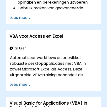
opmaken en berekeningen uitvoeren.
Gebruik maken van geavanceerde
formules, functies en voorwaardelijke
Lees meer...
opmaak bij data-analyse.
Pivot-tables en grafieken creëren en
beheren om gegevens visueel weer te
VBA voor Access en Excel
geven.
Hulpmiddelen zoals Power Query en
Power Pivot inzetten bij
21 Uren
analysewerkzaamheden.
Automatiseer workflows en ontwikkel
Taakautomatisering met behulp van
robuuste desktopapplicaties met VBA in
macros en VBA voor een efficiëntere
zowel Microsoft Excel als Access. Deze
workflow.
uitgebreide VBA-training behandelt de
basisprincipes van programmeren,
Lees meer...
objectgeoriënteerd coderen, ontwerp van
SQL-databases, het ontwikkelen van
gebruikersinterfaces, technieken voor
Visual Basic for Applications (VBA) in
debuggen en foutafhandeling, evenals