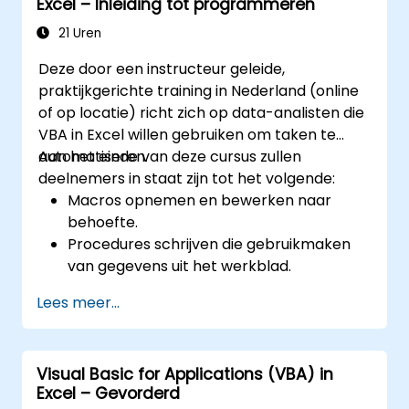
Excel – Inleiding tot programmeren
geavanceerde analyseprocedures in Excel.
Door praktische oefeningen worden
21 Uren
analisten, financiële professionals en
Deze door een instructeur geleide,
ontwikkelaars begeleid om handmatige taken
praktijkgerichte training in Nederland (online
te elimineren en krachtige mogelijkheden
of op locatie) richt zich op data-analisten die
voor data-beheer en rapportage te
VBA in Excel willen gebruiken om taken te
benutten.
automatiseren.
Aan het einde van deze cursus zullen
deelnemers in staat zijn tot het volgende:
Macros opnemen en bewerken naar
behoefte.
Procedures schrijven die gebruikmaken
van gegevens uit het werkblad.
Eigen functies maken.
Lees meer...
Reageren op bepaalde gebeurtenissen
(zoals het openen van een werkblad of
het wijzigen van cellen) met behulp van
Visual Basic for Applications (VBA) in
event-handlers.
Excel – Gevorderd
Eigen formulieren ontwerpen.