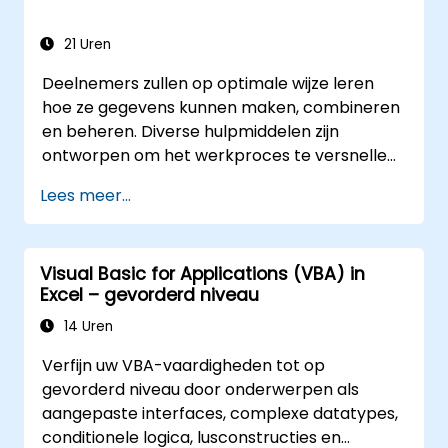
21 Uren
Deelnemers zullen op optimale wijze leren
hoe ze gegevens kunnen maken, combineren
en beheren. Diverse hulpmiddelen zijn
ontworpen om het werkproces te versnellen;
ze besparen aanzienlijk tijd ten opzichte van
Lees meer...
de gangbare methoden en stellen u in staat
een applicatie te ontwerpen die nieuwe taken
kan uitvoeren.
Visual Basic for Applications (VBA) in
Excel – gevorderd niveau
14 Uren
Verfijn uw VBA-vaardigheden tot op
gevorderd niveau door onderwerpen als
aangepaste interfaces, complexe datatypes,
conditionele logica, lusconstructies en