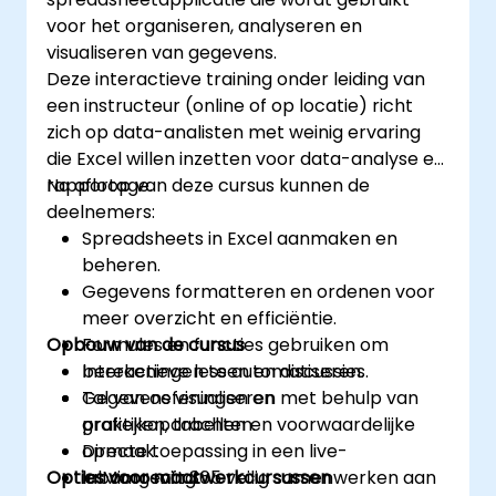
professionals om onbewerkte cijfers om te
bewerken. 7. Taakautomatisering: U kunt
voor het organiseren, analyseren en
zetten in bruikbare financiële inzichten en
taken automatiseren door gebruik te maken
visualiseren van gegevens.
nauwkeurige voorspellingen voor strategisch
van VBA (Visual Basic for Applications). Excel
Deze interactieve training onder leiding van
planningsproces.
vindt zijn toepassing in uiteenlopende
een instructeur (online of op locatie) richt
sectoren, zoals bedrijfsleven, wetenschap en
zich op data-analisten met weinig ervaring
onderwijs; de veelzijdige functies ervan
die Excel willen inzetten voor data-analyse en
vergemakkelijken gegevensanalyse,
rapportage.
Na afloop van deze cursus kunnen de
rapportage, begrotingsopstelling, planningen
deelnemers:
en nog veel meer.
Spreadsheets in Excel aanmaken en
beheren.
Gegevens formatteren en ordenen voor
meer overzicht en efficiëntie.
Opbouw van de cursus
Formules en functies gebruiken om
berekeningen te automatiseren.
Interactieve lessen en discussies.
Gegevens visualiseren met behulp van
Tal van oefeningen en
grafieken, tabellen en voorwaardelijke
praktijkopdrachten.
opmaak.
Directe toepassing in een live-
Opties voor maatwerkcursussen
In Microsoft 365 veilig samenwerken aan
labomgeving.