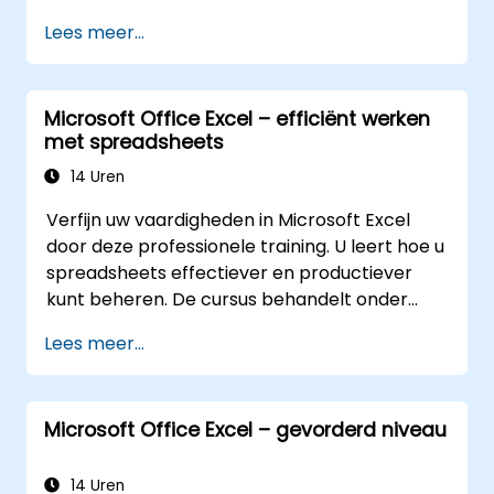
professionele debug-technieken te
Lees meer...
behandelen. Deze praktijkgerichte Excel VBA-
training richt zich op robuust foutbeheer,
optimalisatie van prestaties, het maken van
Microsoft Office Excel – efficiënt werken
eigen UserForms en het automatiseren van
met spreadsheets
workflows via reële oefeningen – waarmee
een brug wordt geslagen tussen eenvoudige
14 Uren
macro’s en geavanceerde
Verfijn uw vaardigheden in Microsoft Excel
automatiseringsoplossingen voor data-
door deze professionele training. U leert hoe u
analisten, rapportageprofessionals en
spreadsheets effectiever en productiever
zakelijke gebruikers die behoefte hebben aan
kunt beheren. De cursus behandelt onder
krachtige spreadsheetfunctionaliteiten.
andere het bewerken van werkbladen, het
Lees meer...
beheer van werkboeken, het opstellen van
complexe formules met behulp van krachtige
functies, het formatteren van cellen, het
Microsoft Office Excel – gevorderd niveau
maken van professionele grafieken en
diagrammen, het werken met PivotTables en
datalijsten, evenals het gebruik van grafische
14 Uren