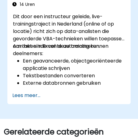
14 Uren
Dit door een instructeur geleide, live-
trainingstraject in Nederland (online of op
locatie) richt zich op data-analisten die
gevorderde VBA-technieken willen toepassen
om taken in Excel te automatiseren.
Aan het einde van deze training kunnen
deelnemers:
Een geavanceerde, objectgeoriënteerde
applicatie schrijven
Tekstbestanden converteren
Externe databronnen gebruiken
Externe bibliotheken toepassen
Lees meer...
Gerelateerde categorieën