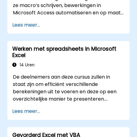
ze macro’s schrijven, bewerkingen in
Microsoft Access automatiseren en op maat
gemaakte database-applicaties bouwen. De
Lees meer...
cursus behandelt de basisconcepten van het
integreren van Visual Basic for Applications
met MS Access, legt essentiële technieken uit
Werken met spreadsheets in Microsoft
voor het beheersen van objectmodellen en
Excel
gegevensmanipulatie, en levert
databaseprofessionals vaardigheden bij om
14 Uren
aangepaste formulieren, rapporten en
De deelnemers aan deze cursus zullen in
event-gestuurde workflows te ontwikkelen
staat zijn om efficiënt verschillende
voor zakelijke toepassingen.
berekeningen uit te voeren en deze op een
overzichtelijke manier te presenteren.
Daarnaast leren ze meerdere technieken
Lees meer...
toepassen die het maken van spreadsheets
vergemakkelijken en versnellen, evenals hoe
ze berekeningen en resultaten kunnen
Gevorderd Excel met VBA
beschermen tegen onbevoegde personen.