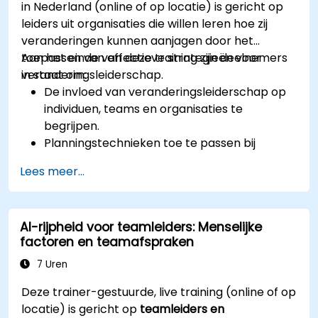
in Nederland (online of op locatie) is gericht op
leiders uit organisaties die willen leren hoe zij
veranderingen kunnen aanjagen door het
toepassen van effectieve strategieën voor
Aan het einde van deze training zijn deelnemers
veranderingsleiderschap.
in staat om:
De invloed van veranderingsleiderschap op
individuen, teams en organisaties te
begrijpen.
Planningstechnieken toe te passen bij
veranderingstrajecten binnen de organisatie.
Lees meer...
Organisatorische veranderingen effectief te
bevorderen via sterk leiderschap.
AI-rijpheid voor teamleiders: Menselijke
factoren en teamafspraken
7 Uren
Deze trainer-gestuurde, live training (online of op
locatie) is gericht op
teamleiders en