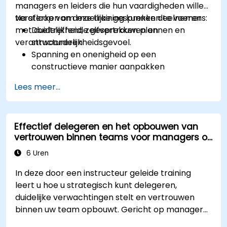
managers en leiders die hun vaardigheden willen
versterken om moeilijke gesprekken te voeren
Na afloop van deze training kunnen deelnemers:
met duidelijkheid, zelfvertrouwen en
Doeltreffende gesprekken plannen en
verantwoordelijkheidsgevoel.
structureren
Spanning en onenigheid op een
constructieve manier aanpakken
Het vertrouwen en
Lees meer...
verantwoordelijkheidsgevoel binnen het
team vergroten
Onder druk toch helder en beheerst leiding
Effectief delegeren en het opbouwen van
geven
vertrouwen binnen teams voor managers op
middenniveau
6 Uren
In deze door een instructeur geleide training
leert u hoe u strategisch kunt delegeren,
duidelijke verwachtingen stelt en vertrouwen
binnen uw team opbouwt. Gericht op managers
op middenniveau behandelt de cursus