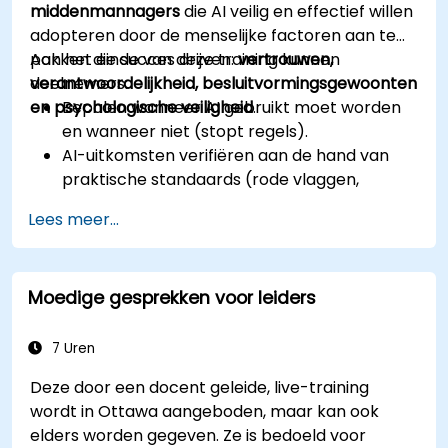
middenmannagers
die AI veilig en effectief willen
adopteren door de menselijke factoren aan te
pakken die succes drijven:
Aan het einde van deze training kunnen
vertrouwen,
verantwoordelijkheid, besluitvormingsgewoonten
deelnemers:
en psychologische veiligheid
Bepalen wanneer AI gebruikt moet worden
.
en wanneer niet (stopt regels).
AI-uitkomsten verifiëren aan de hand van
praktische standaards (rode vlaggen,
tweede bron).
Lees meer...
Verantwoordelijkheid en escalatiedrempels
instellen.
Teamafspraken en een 30-daags
Moedige gesprekken voor leiders
implementatieplan opbouwen.
7 Uren
Deze door een docent geleide, live-training
wordt in Ottawa aangeboden, maar kan ook
elders worden gegeven. Ze is bedoeld voor