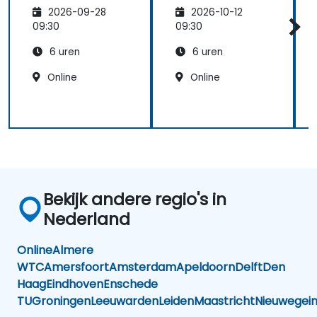
van vertrouwen
van vertrouwen
2026-09-28
2026-10-12
binnen teams
binnen teams
voor managers
voor managers
09:30
09:30
op
op
6 uren
6 uren
middenniveau
middenniveau
Online
Online
Bekijk andere regio's in
Nederland
Online
Almere
WTC
Amersfoort
Amsterdam
Apeldoorn
Delft
Den
Haag
Eindhoven
Enschede
TU
Groningen
Leeuwarden
Leiden
Maastricht
Nieuwegei