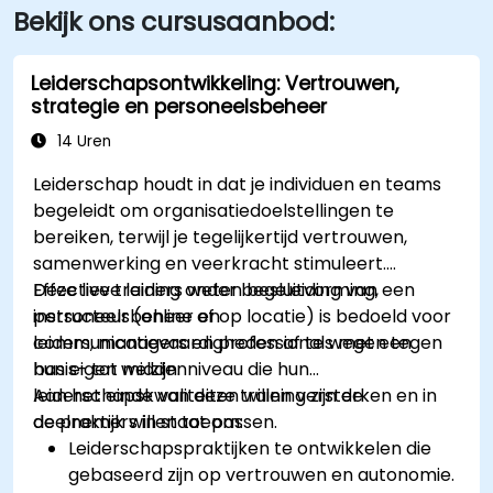
Bekijk ons cursusaanbod:
Leiderschapsontwikkeling: Vertrouwen,
strategie en personeelsbeheer
14 Uren
Leiderschap houdt in dat je individuen en teams
begeleidt om organisatiedoelstellingen te
bereiken, terwijl je tegelijkertijd vertrouwen,
samenwerking en veerkracht stimuleert.
Effectieve leiders weten besluitvorming,
Deze live training onder begeleiding van een
personeelsbeheer en
instructeur (online of op locatie) is bedoeld voor
communicatievaardigheden af te wegen tegen
leiders, managers en professionals met een
hun eigen welzijn.
basis- tot middenniveau die hun
leiderschapskwaliteiten willen versterken en in
Aan het einde van deze training zijn de
de praktijk willen toepassen.
deelnemers in staat om:
Leiderschapspraktijken te ontwikkelen die
gebaseerd zijn op vertrouwen en autonomie.