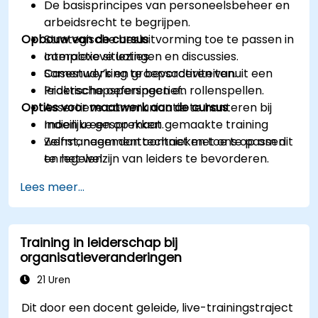
De basisprincipes van personeelsbeheer en
arbeidsrecht te begrijpen.
Opbouw van de cursus
Strategische besluitvorming toe te passen in
complexe situaties.
Interactieve lezingen en discussies.
Samenwerking te bevorderen vanuit een
Casestudy’s en groepsactiviteiten.
leiderschapsperspectief.
Praktische oefeningen en rollenspellen.
Opties voor maatwerk aan de cursus
Assertieve communicatie te hanteren bij
moeilijke gesprekken.
Indien u een op maat gemaakte training
Zelfmanagementtechnieken toe te passen
wenst, neem dan contact met ons op om dit
en het welzijn van leiders te bevorderen.
te regelen.
Lees meer...
Training in leiderschap bij
organisatieveranderingen
21 Uren
Dit door een docent geleide, live-trainingstraject