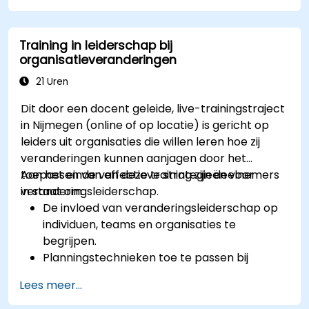
Training in leiderschap bij
organisatieveranderingen
21 Uren
Dit door een docent geleide, live-trainingstraject
in Nijmegen (online of op locatie) is gericht op
leiders uit organisaties die willen leren hoe zij
veranderingen kunnen aanjagen door het
toepassen van effectieve strategieën voor
Aan het einde van deze training zijn deelnemers
veranderingsleiderschap.
in staat om:
De invloed van veranderingsleiderschap op
individuen, teams en organisaties te
begrijpen.
Planningstechnieken toe te passen bij
veranderingstrajecten binnen de organisatie.
Lees meer...
Organisatorische veranderingen effectief te
bevorderen via sterk leiderschap.