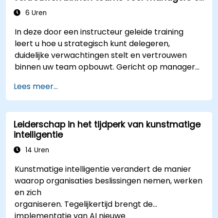
middenniveau
6 Uren
In deze door een instructeur geleide training
leert u hoe u strategisch kunt delegeren,
duidelijke verwachtingen stelt en vertrouwen
binnen uw team opbouwt. Gericht op managers
op middenniveau behandelt de cursus
Lees meer...
belemmeringen bij het delegeren, praktische
overdrachtstechnieken, mechanismen rond
verantwoordelijkheid en methodes om
Leiderschap in het tijdperk van kunstmatige
vertrouwen te creëren.
intelligentie
14 Uren
Kunstmatige intelligentie verandert de manier
waarop organisaties beslissingen nemen, werken
en zich
organiseren. Tegelijkertijd brengt de
implementatie van AI nieuwe