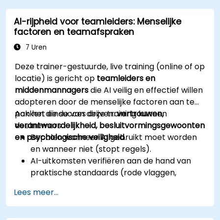
AI-rijpheid voor teamleiders: Menselijke
factoren en teamafspraken
7 Uren
Deze trainer-gestuurde, live training (online of op
locatie) is gericht op
teamleiders en
middenmannagers
die AI veilig en effectief willen
adopteren door de menselijke factoren aan te
pakken die succes drijven:
Aan het einde van deze training kunnen
vertrouwen,
verantwoordelijkheid, besluitvormingsgewoonten
deelnemers:
en psychologische veiligheid
Bepalen wanneer AI gebruikt moet worden
.
en wanneer niet (stopt regels).
AI-uitkomsten verifiëren aan de hand van
praktische standaards (rode vlaggen,
tweede bron).
Lees meer...
Verantwoordelijkheid en escalatiedrempels
instellen.
Teamafspraken en een 30-daags