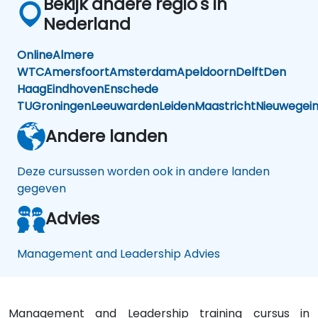
Bekijk andere regio's in
Nederland
Online
Almere
WTC
Amersfoort
Amsterdam
Apeldoorn
Delft
Den
Haag
Eindhoven
Enschede
TU
Groningen
Leeuwarden
Leiden
Maastricht
Nieuwegei
Andere landen
Deze cursussen worden ook in andere landen
gegeven
Advies
Management and Leadership Advies
Management and Leadership training cursus in