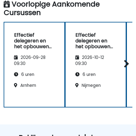
Voorlopige Aankomende
Cursussen
Effectief
Effectief
delegeren en
delegeren en
het opbouwen
het opbouwen
van vertrouwen
van vertrouwen
2026-09-28
2026-10-12
binnen teams
binnen teams
voor managers
voor managers
09:30
09:30
op
op
6 uren
6 uren
middenniveau
middenniveau
Arnhem
Nijmegen