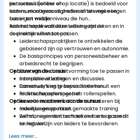
personeelsbeheer en
instructeur (online of op locatie) is bedoeld voor
communicatievaardigheden af te wegen tegen
leiders, managers en professionals met een
hun eigen welzijn.
basis- tot middenniveau die hun
leiderschapskwaliteiten willen versterken en in
Aan het einde van deze training zijn de
de praktijk willen toepassen.
deelnemers in staat om:
Leiderschapspraktijken te ontwikkelen die
gebaseerd zijn op vertrouwen en autonomie.
De basisprincipes van personeelsbeheer en
arbeidsrecht te begrijpen.
Opbouw van de cursus
Strategische besluitvorming toe te passen in
complexe situaties.
Interactieve lezingen en discussies.
Samenwerking te bevorderen vanuit een
Casestudy’s en groepsactiviteiten.
leiderschapsperspectief.
Praktische oefeningen en rollenspellen.
Opties voor maatwerk aan de cursus
Assertieve communicatie te hanteren bij
moeilijke gesprekken.
Indien u een op maat gemaakte training
Zelfmanagementtechnieken toe te passen
wenst, neem dan contact met ons op om dit
en het welzijn van leiders te bevorderen.
te regelen.
Lees meer...