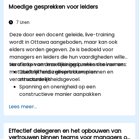
Moedige gesprekken voor leiders
implementatieplan opbouwen.
7 Uren
Deze door een docent geleide, live-training
wordt in Ottawa aangeboden, maar kan ook
elders worden gegeven. Ze is bedoeld voor
managers en leiders die hun vaardigheden willen
versterken om moeilijke gesprekken te voeren
Na afloop van deze training kunnen deelnemers:
met duidelijkheid, zelfvertrouwen en
Doeltreffende gesprekken plannen en
verantwoordelijkheidsgevoel.
structureren
Spanning en onenigheid op een
constructieve manier aanpakken
Het vertrouwen en
Lees meer...
verantwoordelijkheidsgevoel binnen het
team vergroten
Onder druk toch helder en beheerst leiding
Effectief delegeren en het opbouwen van
geven
vertrouwen binnen teams voor managers op