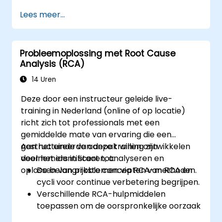
Lees meer...
Probleemoplossing met Root Cause
Analysis (RCA)
14 Uren
Deze door een instructeur geleide live-
training in Nederland (online of op locatie)
richt zich tot professionals met een
gemiddelde mate van ervaring die een
gestructureerde aanpak willen ontwikkelen
Aan het einde van deze training zijn
voor het identificeren, analyseren en
deelnemers in staat tot:
oplossen van problemen via RCA-methoden.
De belangrijkste concepten van RCA en
cycli voor continue verbetering begrijpen.
Verschillende RCA-hulpmiddelen
toepassen om de oorspronkelijke oorzaak
van problemen te achterhalen.