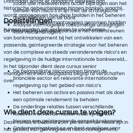
Daarnaast wordt er aandacht besteed aan
zodat alle medewerkers actief bijdragen aan het
historische gebeurtenissen binnen banken, waarbij
beheer van risico’s in lijn met de strategische
wordt aangegeven hoe deze faalden in het beheren
doelstellingen van de bank
Doelstellingen
van risico’s en welke maatregelen genomen hadden
Analyse van mogelijke toekomstige uitdagingen
kunnen worden om verliezen te voorkomen.
De doelstelling van deze cursus is het ondersteunen
voor risicomanagers.
van bankmanagement bij het ontwikkelen van een
passende, geïntegreerde strategie voor het beheren
van de complexe en steeds veranderende risico’s en
regelgeving in de huidige internationale bankwereld.
In het bijzonder dient deze cursus senior
De belangrijkste risicovormen binnen de
management een diepgaand begrip te verschaffen
financiële sector en relevante internationale
over:
regelgeving op het gebied van risico’s
Het beheren van activa en passiva met als doel
een optimale rendement te behalen
De onderlinge relaties tussen verschillende
Wie dient deze cursus te volgen?
risicovormen en de manier waarop banken
hieraan een geïntegreerde aanpak toekennen
Deze cursus is bedoeld voor personen die nieuw zijn in
Ondernemingsbestuur en best practices voor
het gebied van geïntegreerd risicomanagement,