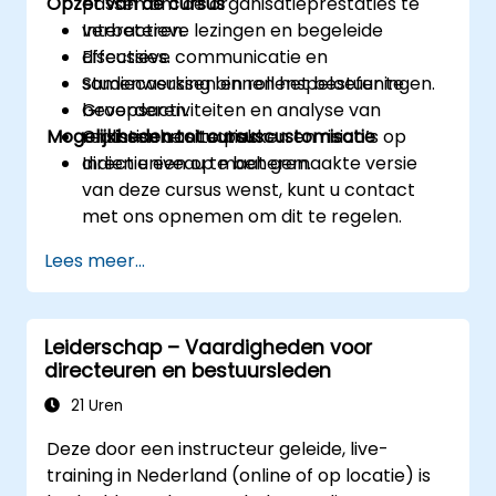
Opzet van de cursus
passen om de organisatieprestaties te
verbeteren.
Interactieve lezingen en begeleide
Effectieve communicatie en
discussies.
samenwerking binnen het bestuur te
Studiecasussen en rollenspeloefeningen.
bevorderen.
Groepsactiviteiten en analyse van
Mogelijkheden tot cursuscustomisatie
Crisissen aan te pakken en risico’s op
realistische situaties.
directieniveau te beheren.
Indien u een op maat gemaakte versie
van deze cursus wenst, kunt u contact
met ons opnemen om dit te regelen.
Lees meer...
Leiderschap – Vaardigheden voor
directeuren en bestuursleden
21 Uren
Deze door een instructeur geleide, live-
training in Nederland (online of op locatie) is