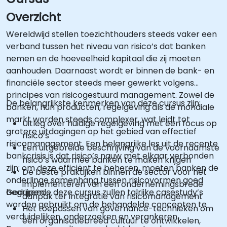
Overzicht
Wereldwijd stellen toezichthouders steeds vaker een
verband tussen het niveau van risico’s dat banken
nemen en de hoeveelheid kapitaal die zij moeten
aanhouden. Daarnaast wordt er binnen de bank- en
financiële sector steeds meer gewerkt volgens
principes van risicogestuurd management. Zowel de
De belangrijkste kenmerken van deze cursus zijn:
banken, hun producten, regelgeving als de mondiale
markt worden steeds complexer, wat leidt tot
Uitleg over huidige regelgeving met een focus op
grotere uitdagingen op het gebied van effectief
risico’s
risicomanagement. Een belangrijke les uit de recente
Een uitgebreide beschrijving van de voornaamste
bankcrisis is dat risico’s nauw met elkaar verbonden
risico’s waarmee banken te maken krijgen
zijn; om deze efficiënt te beheren, moeten banken de
De beste praktijken binnen de sector voor het
onderlinge samenhang tussen risicovormen goed
implementeren van een ondernemingsbrede
begrijpen.
Gedurende deze cursus zullen talrijke casestudy’s
aanpak ter integratie van risicomanagement
worden gebruikt om de behandelde concepten te
Het toepassen van governance-technieken om
verduidelijken, onderzoeken en verankeren.
een organisatiebreed cultuur te ontwikkelen,