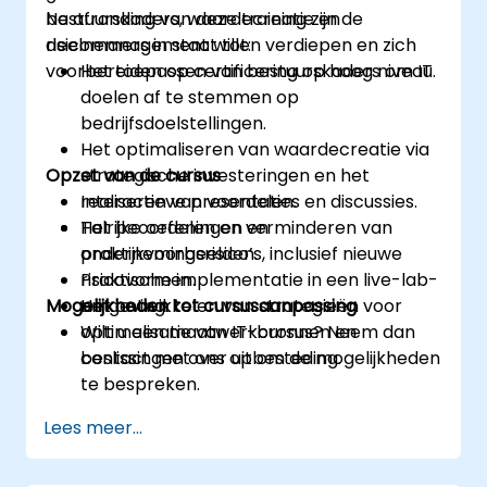
bestuurskaders, waardecreatie en
Na afronding van deze training zijn de
risicomanagement willen verdiepen en zich
deelnemers in staat tot:
voorbereiden op certificering op hoog niveau.
Het toepassen van bestuurskaders om IT
doelen af te stemmen op
bedrijfsdoelstellingen.
Het optimaliseren van waardecreatie via
Opzet van de cursus
strategische investeringen en het
realiseren van voordelen.
Interactieve presentaties en discussies.
Het beoordelen en verminderen van
Talrijke oefeningen en
ondernemingsrisico’s, inclusief nieuwe
praktijkvoorbeelden.
risicovormen.
Praktische implementatie in een live-lab-
Mogelijkheden tot cursusaanpassing
Het ontwikkelen van strategieën voor
omgeving.
optimalisatie van IT-bronnen en
Wilt u een maatwerkcursus? Neem dan
beslissingen over uitbesteding.
contact met ons op om de mogelijkheden
te bespreken.
Lees meer...