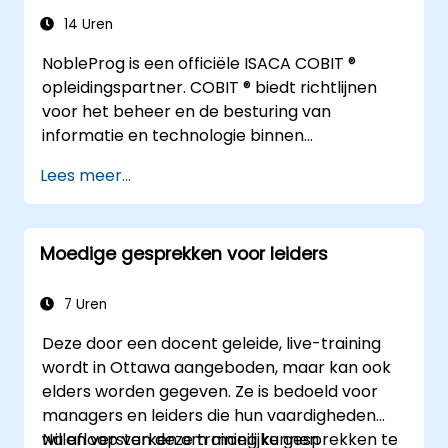
verminderen en de reputatie van hun
14 Uren
organisatie te beschermen.
NobleProg is een officiële ISACA COBIT ®
opleidingspartner. COBIT ® biedt richtlijnen
voor het beheer en de besturing van
informatie en technologie binnen
ondernemingen, waarmee
Lees meer...
bedrijfsdoelstellingen kunnen worden bereikt.
Moedige gesprekken voor leiders
7 Uren
Deze door een docent geleide, live-training
wordt in Ottawa aangeboden, maar kan ook
elders worden gegeven. Ze is bedoeld voor
managers en leiders die hun vaardigheden
willen versterken om moeilijke gesprekken te
Na afloop van deze training kunnen