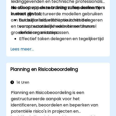
leidinggevenden en technische professionals
die overstappen naar leiderschapsrollen. Zij
Na afloop van deze training zullen deelnemers
kunnen gestructureerde modellen gebruiken
in staat zijn tot:
om hun autoriteit, efficiëntie in het delegeren
Duidelijke leiderschapsautoriteit en
en teamprestaties te verbeteren binnen
verantwoordelijkheden binnen hun rol
groeiende organisaties.
definiëren en toepassen.
Effectief taken delegeren en tegelijkertijd
controle houden op prestaties.
Lees meer...
Structuurrijke, directe en constructieve
gesprekken over prestaties voeren.
Verwachtingen helder communiceren om
Planning en Risicobeoordeling
teambetrokkenheid en afstemming
tussen afdelingen te bevorderen.
14 Uren
Planning en Risicobeoordeling is een
gestructureerde aanpak voor het
identificeren, beoordelen en beperken van
potentiële risico's in projecten en