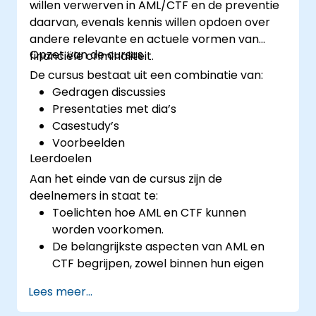
willen verwerven in AML/CTF en de preventie
daarvan, evenals kennis willen opdoen over
andere relevante en actuele vormen van
Opzet van de cursus
financiële criminaliteit.
De cursus bestaat uit een combinatie van:
Gedragen discussies
Presentaties met dia’s
Casestudy’s
Voorbeelden
Leerdoelen
Aan het einde van de cursus zijn de
deelnemers in staat te:
Toelichten hoe AML en CTF kunnen
worden voorkomen.
De belangrijkste aspecten van AML en
CTF begrijpen, zowel binnen hun eigen
organisatie als in het nationale en
Lees meer...
internationale beleid ter bestrijding ervan.
Aangeven op welke manieren een bedrijf