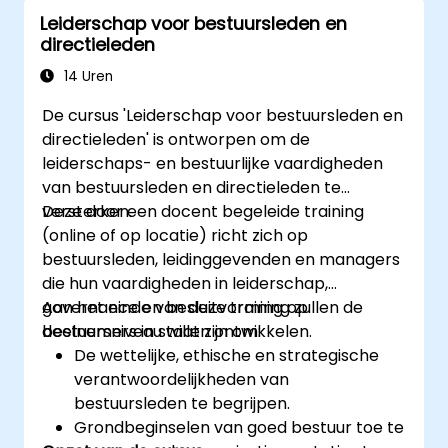
Leiderschap voor bestuursleden en
directieleden
14 Uren
De cursus 'Leiderschap voor bestuursleden en
directieleden' is ontworpen om de
leiderschaps- en bestuurlijke vaardigheden
van bestuursleden en directieleden te
versterken.
Deze door een docent begeleide training
(online of op locatie) richt zich op
bestuursleden, leidinggevenden en managers
die hun vaardigheden in leiderschap,
governance en besluitvorming op
Aan het einde van deze training zullen de
bestuursniveau willen ontwikkelen.
deelnemers in staat zijn om:
De wettelijke, ethische en strategische
verantwoordelijkheden van
bestuursleden te begrijpen.
Grondbeginselen van goed bestuur toe te