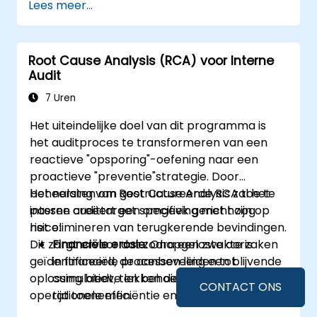
Lees meer...
Effectieve
probleemoplossingsstrategieën
ontwikkelen en implementeren.
Root Cause Analysis (RCA) voor Interne
RCA integreren in organisatorische
Audit
verbeterings- en preventiemaatregelen.
7 Uren
Het uiteindelijke doel van dit programma is
het auditproces te transformeren van een
reactieve "opsporing"-oefening naar een
proactieve "preventie"strategie. Door
beheersing van Root Cause Analysis zal het
Het nalaten om gestructureerde RCA toe te
interne audittarget specifiek gericht zijn op
passen creëert een omgeving met hoog
het elimineren van terugkerende bevindingen.
risico:
Dit zorgt ervoor dat zodra een zwakte is
Financiële erosie:
Onopgeloste oorzaken
geïdentificeerd, de aanbeveling een blijvende
in financiële processen leiden tot
oplossing biedt, ten behoeve van de
cumulatieve lekken die in de loop van de
CONTACT ONS
operationele efficiëntie en financiële
tijd toenemen.
integriteit van het bedrijf.
Ressourcenverspilling:
Auditors besteden