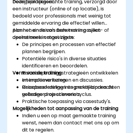
bedrijfsprocessen.
Deze praktijkgerichte training, verzorgd door
een instructeur (online of op locatie), is
bedoeld voor professionals met weinig tot
gemiddelde ervaring die effectief willen
plannen en risico's beheren in project- of
Aan het einde van deze training zullen
operationele omgevingen.
deelnemers in staat zijn te:
De principes en processen van effectief
plannen begrijpen.
Potentiële risico's in diverse situaties
identificeren en beoordelen.
Vorm van de training
Risicobeperkingsstrategieën ontwikkelen
en implementeren.
Interactieve lezingen en discussies.
Risicobeoordeling integreren binnen de
Groepsoefeningen en praktijkopdrachten
volledige projectlevenscyclus.
gebaseerd op scenario’s.
Praktische toepassing via casestudy's.
Mogelijkheden tot aanpassing van de training
Indien u een op maat gemaakte training
wenst, neem dan contact met ons op om
dit te regelen.