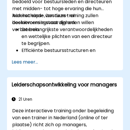
bedoeld voor bestuursleden en directeuren
met midden- tot hoge ervaring die hun
leiderschaps-, bestuurs- en
Aan het einde van deze training zullen
besluitvormingsvaardigheden willen
deelnemers in staat zijn om:
verbeteren.
De belangrijkste verantwoordelijkheden
en wettelijke plichten van een directeur
te begrijpen.
Efficiënte bestuursstructuren en
dynamiek binnen het bestuur te
Lees meer...
ontwikkelen.
Strategische besluitvorming en
risicomanagement verder te ontwikkelen.
Leiderschapsontwikkeling voor managers
Communicatie, leiderschap en ethisch
verantwoorde beslissingen op
bestuursniveau te verbeteren.
21 Uren
Deze interactieve training onder begeleiding
van een trainer in Nederland (online of ter
plaatse) richt zich op managers,