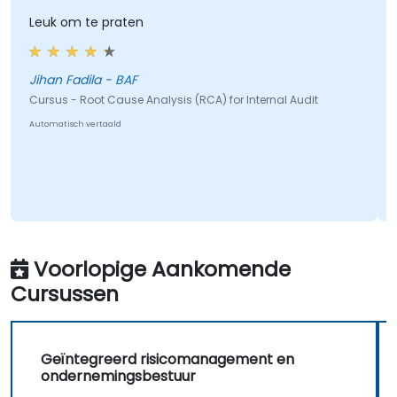
 om te praten
De oefen
geholpen
Jihan Fadila - BAF
Lilia Boic
s - Root Cause Analysis (RCA) for Internal Audit
Cursus - A
tisch vertaald
Automatisch 
Voorlopige Aankomende
Cursussen
Geïntegreerd risicomanagement en
ondernemingsbestuur