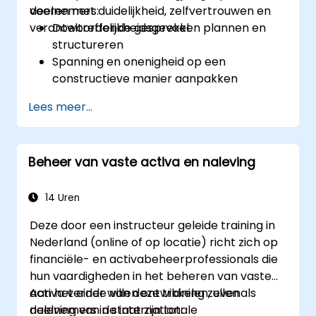
voeren met duidelijkheid, zelfvertrouwen en
deelnemers:
verantwoordelijkheidsgevoel.
Doeltreffende gesprekken plannen en
structureren
Spanning en onenigheid op een
constructieve manier aanpakken
Het vertrouwen en
Lees meer...
verantwoordelijkheidsgevoel binnen het
team vergroten
Onder druk toch helder en beheerst
Beheer van vaste activa en naleving
leiding geven
14 Uren
Deze door een instructeur geleide training in
Nederland (online of op locatie) richt zich op
financiële- en activabeheerprofessionals die
hun vaardigheden in het beheren van vaste
activa verder willen ontwikkelen, evenals
Aan het einde van deze training zullen
naleving van de internationale
deelnemers in staat zijn tot: