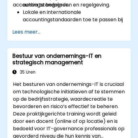
accountingstandaarden en regelgeving.
activa te begrijpen.
Lokale en internationale
accountingstandaarden toe te passen bij
waardering en afschrijving van activa.
Lees meer...
Vaste activa te beheren met geschikte
controlemechanismen, hulpmiddelen en
procedures.
Bestuur van ondernemings-IT en
Aan de wettelijke en fiscale kaders die
strategisch management
gelden voor het beheer en rapporteren
van activa te voldoen.
35 Uren
Het besturen van ondernemings-IT is cruciaal
om technologische initiatieven af te stemmen
op de bedrijfsstrategie, waardecreatie te
bevorderen en risico’s effectief te beheren.
Deze praktijkgerichte training wordt geleid
door een docent (online of op locatie) en is
bedoeld voor IT-governance professionals op
gevorderd niveau die hun kennis van