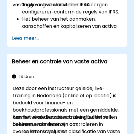
verslaggevingsstandaarden IFRS borgen.
Vaste activa classificeren en
configureren conform de regels van IFRS.
Het beheer van het aanmaken,
aanschaffen en kapitaliseren van activa.
Het implementeren van
Lees meer...
controlemethoden voor tracering en
bewaking van activa.
Het toepassen van passende
Beheer en controle van vaste activa
afschrijvings- en amortisatiemethoden.
Het effectief afhandelen van
verplaatsingen, overdrachten en afvoer
14 Uren
van activa.
Deze door een instructeur geleide, live-
Het garanderen van naleving van
training in Nederland (online of op locatie) is
financiële verslaggevings- en controle-
bedoeld voor finance- en
eisen.
boekhoudprofessionals met een gemiddelde
kennisniveau die vaste activa effectief willen
Aan het einde van deze training zullen de
beheren, waarderen en controleren in
deelnemers in staat zijn om:
overeenstemming met
De levenscyclus en classificatie van vaste