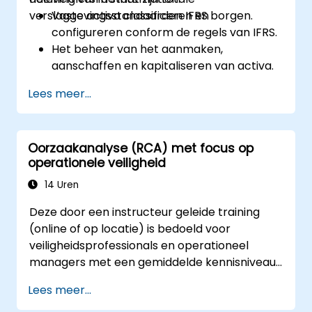
verslaggevingsstandaarden IFRS borgen.
Vaste activa classificeren en
configureren conform de regels van IFRS.
Het beheer van het aanmaken,
aanschaffen en kapitaliseren van activa.
Het implementeren van
Lees meer...
controlemethoden voor tracering en
bewaking van activa.
Het toepassen van passende
Oorzaakanalyse (RCA) met focus op
afschrijvings- en amortisatiemethoden.
operationele veiligheid
Het effectief afhandelen van
verplaatsingen, overdrachten en afvoer
14 Uren
van activa.
Deze door een instructeur geleide training
Het garanderen van naleving van
(online of op locatie) is bedoeld voor
financiële verslaggevings- en controle-
veiligheidsprofessionals en operationeel
eisen.
managers met een gemiddelde kennisniveau
die hun vaardigheden willen verbeteren bij
Lees meer...
het onderzoeken van incidenten, het