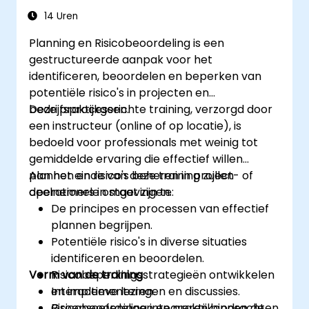
14 Uren
Planning en Risicobeoordeling is een
gestructureerde aanpak voor het
identificeren, beoordelen en beperken van
potentiële risico's in projecten en
bedrijfsprocessen.
Deze praktijkgerichte training, verzorgd door
een instructeur (online of op locatie), is
bedoeld voor professionals met weinig tot
gemiddelde ervaring die effectief willen
plannen en risico's beheren in project- of
Aan het einde van deze training zullen
operationele omgevingen.
deelnemers in staat zijn te:
De principes en processen van effectief
plannen begrijpen.
Potentiële risico's in diverse situaties
identificeren en beoordelen.
Vorm van de training
Risicobeperkingsstrategieën ontwikkelen
en implementeren.
Interactieve lezingen en discussies.
Risicobeoordeling integreren binnen de
Groepsoefeningen en praktijkopdrachten