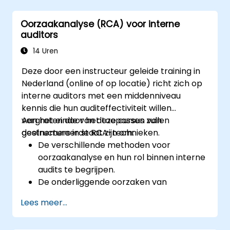
opsporen van systeemmatige
tekortkomingen en het ontwerpen van
Oorzaakanalyse (RCA) voor interne
effectieve correctieve en preventieve
auditors
maatregelen.
14 Uren
Deze door een instructeur geleide training in
Nederland (online of op locatie) richt zich op
interne auditors met een middenniveau
kennis die hun auditeffectiviteit willen
vergroten door het toepassen van
Aan het einde van deze cursus zullen
gestructureerde RCA-technieken.
deelnemers in staat zijn om:
De verschillende methoden voor
oorzaakanalyse en hun rol binnen interne
audits te begrijpen.
De onderliggende oorzaken van
auditbevindingen te identificeren en te
Lees meer...
analyseren.
RCA-hulpmiddelen zoals de '5 Whys', het