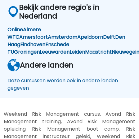
Bekijk andere regio's in
Nederland
Online
Almere
WTC
Amersfoort
Amsterdam
Apeldoorn
Delft
Den
Haag
Eindhoven
Enschede
TU
Groningen
Leeuwarden
Leiden
Maastricht
Nieuwegei
Andere landen
Deze cursussen worden ook in andere landen
gegeven
Weekend Risk Management cursus, Avond Risk
Management training, Avond Risk Management
opleiding Risk Management boot camp, Risk
Management instructeur geleid, Weekend Risk