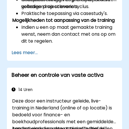
volledige projectlevenscyclus.
gebaseerd op scenario’s.
Praktische toepassing via casestudy's.
Mogelijkheden tot aanpassing van de training
Indien u een op maat gemaakte training
wenst, neem dan contact met ons op om
dit te regelen.
Lees meer...
Beheer en controle van vaste activa
14 Uren
Deze door een instructeur geleide, live-
training in Nederland (online of op locatie) is
bedoeld voor finance- en
boekhoudprofessionals met een gemiddelde
kennisniveau die vaste activa effectief willen
Aan het einde van deze training zullen de