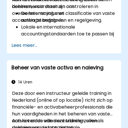
beheren, waarderen en controleren in
deelnemers in staat zijn om:
overeenstemming met
De levenscyclus en classificatie van vaste
accountingstandaarden en regelgeving.
activa te begrijpen.
Lokale en internationale
accountingstandaarden toe te passen bij
waardering en afschrijving van activa.
Lees meer...
Vaste activa te beheren met geschikte
controlemechanismen, hulpmiddelen en
procedures.
Beheer van vaste activa en naleving
Aan de wettelijke en fiscale kaders die
gelden voor het beheer en rapporteren
van activa te voldoen.
14 Uren
Deze door een instructeur geleide training in
Nederland (online of op locatie) richt zich op
financiële- en activabeheerprofessionals die
hun vaardigheden in het beheren van vaste
activa verder willen ontwikkelen, evenals
Aan het einde van deze training zullen
naleving van de internationale
deelnemers in staat zijn tot: