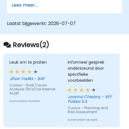
integriteit van het bedrijf.
Ressourcenverspilling:
Auditors besteden
Lees meer...
40% meer tijd aan het opnieuw
controleren van dezelfde gefaalde
controls, in plaats van zich te richten op
Laatst bijgewerkt:
2026-07-07
nieuwe strategische risico's.
Afgenomen gezag:
Herhaaldelijk
rapporteren van dezelfde problemen
Reviews(2)
verzwakt de invloed van de Auditafdeling
bij het hoger management en de
gecontroleerden.
Leuk om te praten
informeel gesprek
ondersteund door
specifieke
Jihan Fadila - BAF
voorbeelden
Cursus - Root Cause
Analysis (RCA) for Internal
Audit
Joanna Chlebny - BFF
Polska S.A.
Automatisch vertaald
Cursus - Planning and
Risk Assessment
Automatisch vertaald