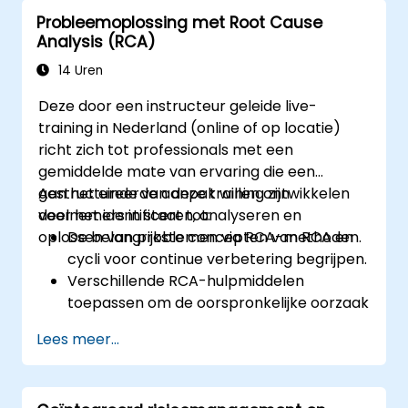
visgraatdiagram en Foutmodus- en
Probleemoplossing met Root Cause
effectanalyse (FMEA) toe te passen.
Analysis (RCA)
Correctieve en preventieve
maatregelplannen op basis van RCA-
14 Uren
bevindingen te ontwikkelen.
Deze door een instructeur geleide live-
Oorzaakanalyse te integreren in het
training in Nederland (online of op locatie)
interne auditproces om het risicobeheer
richt zich tot professionals met een
te verbeteren.
gemiddelde mate van ervaring die een
gestructureerde aanpak willen ontwikkelen
Aan het einde van deze training zijn
voor het identificeren, analyseren en
deelnemers in staat tot:
oplossen van problemen via RCA-methoden.
De belangrijkste concepten van RCA en
cycli voor continue verbetering begrijpen.
Verschillende RCA-hulpmiddelen
toepassen om de oorspronkelijke oorzaak
van problemen te achterhalen.
Lees meer...
Effectieve
probleemoplossingsstrategieën
ontwikkelen en implementeren.