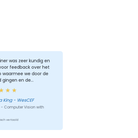
iner was zeer kundig en
voor feedback over het
 waarmee we door de
d gingen en de
werpen die we
elde. Ik heb veel aan de
ing gehad en voel me nu
a King - WesCEF
ouwd met
 - Computer Vision with
ldingmanipulatie en
e technieken voor het
sch vertaald
stellen van een goede
ngsset voor een