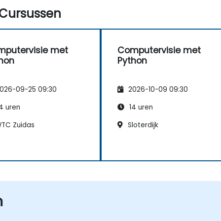
ficatieprobleem op basis
Cursussen
fbeeldingen.
putervisie met
Computervisie met
hon
Python
026-09-25 09:30
2026-10-09 09:30
4 uren
14 uren
TC Zuidas
Sloterdijk
n