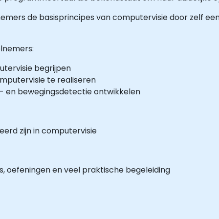
lnemers de basisprincipes van computervisie door zelf ee
elnemers:
ervisie begrijpen
putervisie te realiseren
t- en bewegingsdetectie ontwikkelen
rd zijn in computervisie
s, oefeningen en veel praktische begeleiding