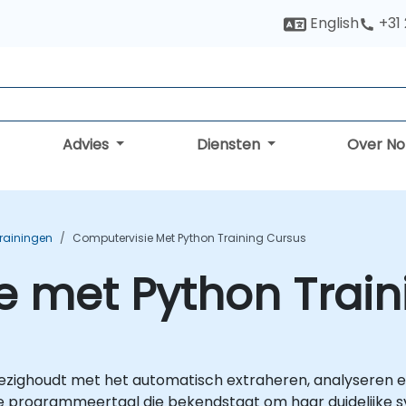
English
+31
Advies
Diensten
Over N
rainingen
Computervisie Met Python Training Cursus
e met Python Train
ezighoudt met het automatisch extraheren, analyseren en
ge programmeertaal die bekendstaat om haar duidelijke s