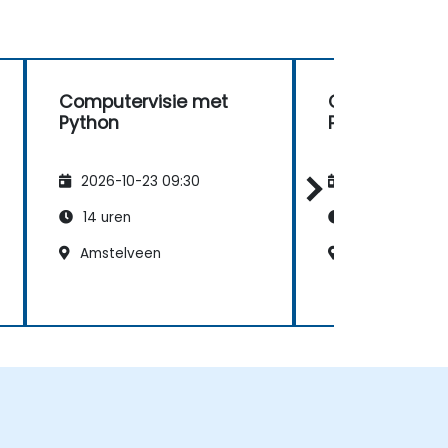
Computervisie met
Computervisi
Python
Python
2026-10-23 09:30
2026-11-06 09
14 uren
14 uren
Amstelveen
Schiphol