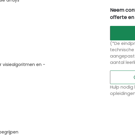
le arrays
Neem cont
offerte en
(*De eindpr
technische 
aangepaste
aantal leer
visiealgoritmen en -
Hulp nodig 
opleidinge
begrijpen