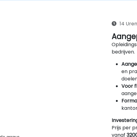
14 Ure
Aangep
Opleidings
bedrijven.
Aange
en pra
doelen
Voor f
aangep
Forma
kantor
Investerin
Prijs per p
vanaf
320