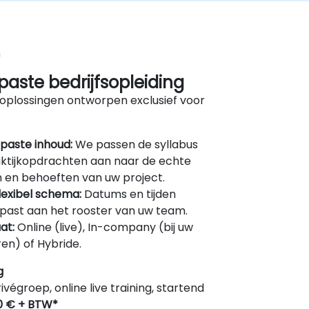
n
aste bedrijfsopleiding
oplossingen ontworpen exclusief voor
paste inhoud:
We passen de syllabus
ktijkopdrachten aan naar de echte
 en behoeften van uw project.
lexibel schema:
Datums en tijden
ast aan het rooster van uw team.
at:
Online (live), In-company (bij uw
en) of Hybride.
g
rivégroep, online live training, startend
0 € + BTW*