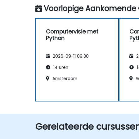
classi
Voorlopige Aankomende 
van a
Computervisie met
Com
Python
Pyt
2026-09-11 09:30
2
14 uren
1
Amsterdam
W
Gerelateerde cursusse