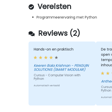
Vereisten
Programmeerervaring met Python
Reviews (2)
Hands-on en praktisch
De tra
open 
tempo
inhou
Keeren Bala Krishnan - PENGUIN
SOLUTIONS (SMART MODULAR)
onder
Cursus - Computer Vision with
behand
Python
train
Anthe
vertr
Automatisch vertaald
Cursus
Python
afbee
enkel
Automati
samen
traini