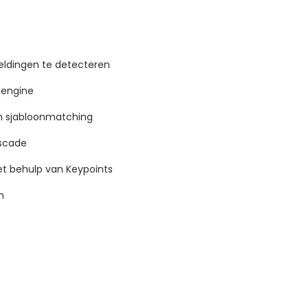
eldingen te detecteren
-engine
n sjabloonmatching
scade
t behulp van Keypoints
m