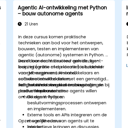
s
Agentic AI-ontwikkeling met Python
– bouw autonome agents
21 Uren
In deze cursus komen praktische
,
technieken aan bod voor het ontwerpen,
bouwen, testen en implementeren van
agentic (autonome) systemen in Python. Er
wordt aandacht besteed aan de agent-
Deze door een instructeur geleide, live-
loop, integratie met externe tools, beheer
training (online of op locatie) is bedoeld
t
van geheugen en toestand,
voor ML-engineers, AI-ontwikkelaars en
coördinatiemethodieken,
softwareontwikkelaars met een gematigd
veiligheidsmaatregelen en overwegingen bij
tot gevorderd niveau die robuuste,
Aan het einde van deze training zullen de
productimplementatie.
productklaar autonome agents willen
deelnemers kunnen:
ontwikkelen in Python.
De agent-loop en
besluitvormingsprocessen ontwerpen
en implementeren.
Externe tools en APIs integreren om de
r
Opzet van de cursus
mogelijkheden van agents uit te
breiden.
Interactieve lezingen en discussies.