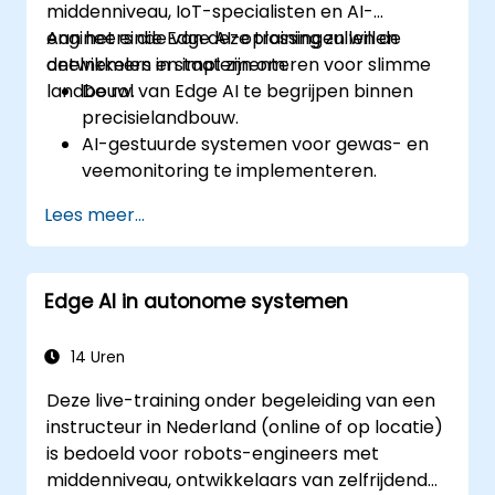
middenniveau, IoT-specialisten en AI-
engineers die Edge AI-oplossingen willen
Aan het einde van deze training zullen de
ontwikkelen en implementeren voor slimme
deelnemers in staat zijn om:
landbouw.
De rol van Edge AI te begrijpen binnen
precisielandbouw.
AI-gestuurde systemen voor gewas- en
veemonitoring te implementeren.
Geautomatiseerde irrigatie- en
Lees meer...
milieusensoroplossingen te ontwikkelen.
De efficiëntie van landbouwactiviteiten te
optimaliseren met realtime Edge AI-
Edge AI in autonome systemen
analyses.
14 Uren
Deze live-training onder begeleiding van een
instructeur in Nederland (online of op locatie)
is bedoeld voor robots-engineers met
middenniveau, ontwikkelaars van zelfrijdende