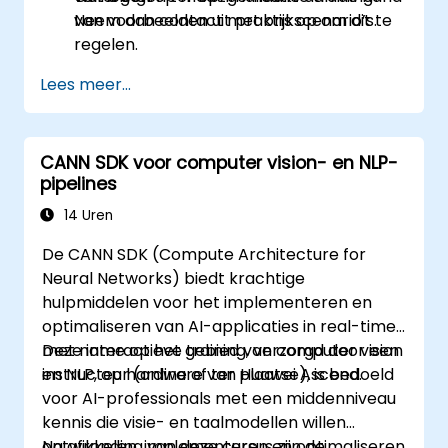
van voorbeelden uit praktijkscenario’s.
Neem dan contact met ons op om dit te
regelen.
Lees meer...
CANN SDK voor computer vision- en NLP-
pipelines
14 Uren
De CANN SDK (Compute Architecture for
Neural Networks) biedt krachtige
hulpmiddelen voor het implementeren en
optimaliseren van AI-applicaties in real-time,
met name op het gebied van computer vision
Deze interactieve training, verzorgd door een
en NLP, op hardware van Huawei Ascend.
instructeur (online of ter plaatse), is bedoeld
voor AI-professionals met een middenniveau
kennis die visie- en taalmodellen willen
ontwikkelen, implementeren en optimaliseren
Na afronding van deze cursus zijn de