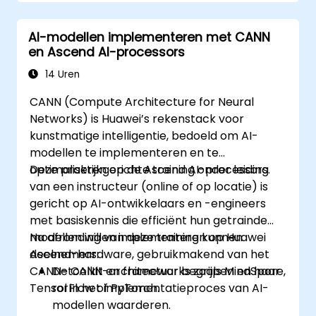
AI-modellen implementeren met CANN
en Ascend AI-processors
14 Uren
CANN (Compute Architecture for Neural
Networks) is Huawei’s rekenstack voor
kunstmatige intelligentie, bedoeld om AI-
modellen te implementeren en te
optimaliseren op de Ascend AI-processors.
Deze praktijkgerichte training onder leiding
van een instructeur (online of op locatie) is
gericht op AI-ontwikkelaars en -engineers
met basiskennis die efficiënt hun getrainde
modellen willen implementeren op Huawei
Na afronding van deze training kunnen
Ascend-hardware, gebruikmakend van het
deelnemers:
CANN-toolkit en frameworks zoals MindSpore,
De CANN-architectuur begrijpen en haar
TensorFlow of PyTorch.
rol in het implementatieproces van AI-
modellen waarderen.