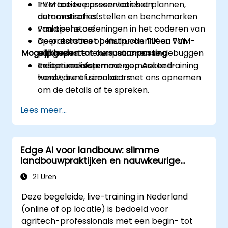
TVM toe te passen voor het plannen,
Interactieve presentaties en
automatisch afstellen en benchmarken
demonstraties.
van operators.
Praktische oefeningen in het coderen van
De prestaties op instructieniveau van
operators met behulp van TIK en TVM-
Mogelijkheden tot cursusaanpassing
aangepaste rekenpatronen te debuggen
pijplijnen.
en optimaliseren.
Testen en afstemmen op Ascend-
Indien u een op maat gemaakte training
hardware of simulators.
wenst, kunt u contact met ons opnemen
om de details af te spreken.
Lees meer...
Edge AI voor landbouw: slimme
landbouwpraktijken en nauwkeurige
monitoring
21 Uren
Deze begeleide, live-training in Nederland
(online of op locatie) is bedoeld voor
agritech-professionals met een begin- tot