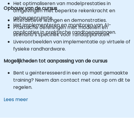
Het optimaliseren van modelprestaties in
Opbouw van de cursus
omgevingen met beperkte rekenkracht en
geheugenruimte.
Interactieve lezingen en demonstraties.
Het implementeren en monitoren van AI-
Praktische oefeningen met modellen en
applicaties in praktische randtoepassingen.
scenario’s specifiek voor randapparaten.
Livevoorbeelden van implementatie op virtuele of
fysieke randhardware.
Mogelijkheden tot aanpassing van de cursus
Bent u geïnteresseerd in een op maat gemaakte
training? Neem dan contact met ons op om dit te
regelen.
Lees meer