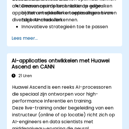
afstemmen op implementatie op edge-
Geavanceerde technieken te gebruiken
apparaten en specifieke toepassingen binnen
bij het ontwikkelen en optimaliseren van
diverse branches verkennen.
Edge AI-modellen.
Innovatieve strategieën toe te passen
voor het implementeren van AI-modellen
Lees meer...
op edge-apparaten.
Gespecialiseerde tools en frameworks in
te zetten bij complexe Edge AI-
AI-applicaties ontwikkelen met Huawei
toepassingen.
Ascend en CANN
De prestaties en efficiëntie van Edge AI-
oplossingen te verbeteren.
21 Uren
Nieuwe gebruiksmogelijkheden en
Huawei Ascend is een reeks AI-processoren
opkomende trends binnen Edge AI te
die speciaal zijn ontworpen voor high-
ontdekken.
performance inferentie en training.
Complexe ethische en
Deze live-training onder begeleiding van een
beveiligingsaspecten bij implementatie
instructeur (online of op locatie) richt zich op
van Edge AI aan te pakken.
AI-engineers en data scientists met
middenniveau-ervaring die neural