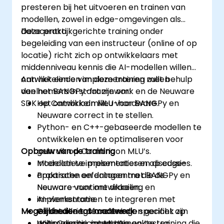
presteren bij het uitvoeren en trainen van
modellen, zowel in edge-omgevingen als
datacentra.
Deze praktijkgerichte training onder
begeleiding van een instructeur (online of op
locatie) richt zich op ontwikkelaars met
middenniveau kennis die AI-modellen willen
ontwikkelen en implementeren met behulp
Aan het einde van deze training zullen
van het BANGPy-framework en de Neuware
deelnemers in staat zijn om:
SDK op Cambricon MLU-hardware.
Het ontwikkelmilieu voor BANGPy en
Neuware correct in te stellen.
Python- en C++-gebaseerde modellen te
ontwikkelen en te optimaliseren voor
Opbouw van de training
gebruik op Cambricon MLU’s.
Modellen te implementeren op edge-
Interactieve presentaties en discussies.
apparaten en datacentra die de
Praktische oefeningen met BANGPy en
Neuware-runtime draaien.
Neuware voor ontwikkeling en
AI-werkstromen te integreren met
implementatie.
Mogelijkheden tot maatwerk
versnelleringsfuncties die specifiek zijn
Gedetailleerde oefeningen gericht op
voor Cambricon MLU’s.
optimalisatie, integratie en testen.
Wilt u een op maat gemaakte training die