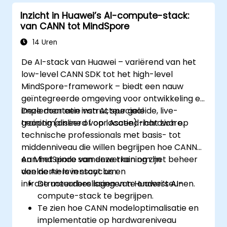
Inzicht in Huawei’s AI-compute-stack:
van CANN tot MindSpore
14 Uren
De AI-stack van Huawei – variërend van het
low-level CANN SDK tot het high-level
MindSpore-framework – biedt een nauw
geïntegreerde omgeving voor ontwikkeling en
implementatie van AI, speciaal
Deze door een instructeur geleide, live-
geoptimaliseerd voor Ascend-hardware.
training (online of op locatie) richt zich op
technische professionals met basis- tot
middenniveau die willen begrijpen hoe CANN
en MindSpore samenwerken om het beheer
Aan het einde van deze training zijn
van de AI-levenscyclus en
deelnemers in staat om:
infrastructuurbeslissingen te ondersteunen.
De meerdere lagen van Huawei’s AI-
compute-stack te begrijpen.
Te zien hoe CANN modeloptimalisatie en
implementatie op hardwareniveau