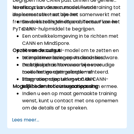
begrijpen hoe CANN past binnen de gehele
levenscyclus van een model – van training tot
Na afloop van deze cursus zullen de
implementatie – en hoe het samenwerkt met
deelnemers in staat zijn om:
frameworks zoals MindSpore, TensorFlow en
De doelstellingen en architectuur van het
PyTorch.
CANN-hulpmiddel te begrijpen.
Een ontwikkelomgeving in te richten met
CANN en MindSpore.
Opzet van de cursus
Een eenvoudig AI-model om te zetten en
te implementeren op Ascend-hardware.
Interactieve lezingen en discussies.
De basiskennis te verwerven voor
Praktijkopdrachten waarbij eenvoudige
toekomstige optimalisatie- of
modellen worden geïmplementeerd.
integratieprojecten met CANN.
Stap-voor-stap uitleg van de CANN-
Mogelijkheden tot cursusaanpassing
toolchain en de integratiepunten ermee.
Indien u een op maat gemaakte training
wenst, kunt u contact met ons opnemen
om de details af te spreken.
Lees meer...