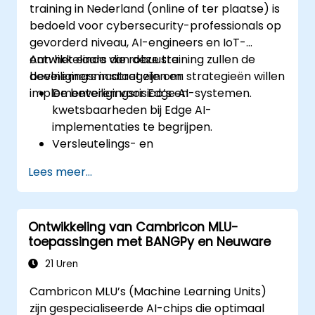
training in Nederland (online of ter plaatse) is
beveiligingsaspecten bij Edge AI-
bedoeld voor cybersecurity-professionals op
toepassingen.
gevorderd niveau, AI-engineers en IoT-
ontwikkelaars die robuuste
Aan het einde van deze training zullen de
beveiligingsmaatregelen en strategieën willen
deelnemers in staat zijn om:
implementeren voor Edge AI-systemen.
De beveiligingsrisico’s en
kwetsbaarheden bij Edge AI-
implementaties te begrijpen.
Versleutelings- en
authenticatiemethoden toe te passen ter
Lees meer...
bescherming van gegevens.
Robuuste Edge AI-architecturen te
ontwerpen die bestand zijn tegen
Ontwikkeling van Cambricon MLU-
cyberdreigingen.
toepassingen met BANGPy en Neuware
Veilige strategieën toe te passen voor het
implementeren van AI-modellen in edge-
21 Uren
omgevingen.
Cambricon MLU’s (Machine Learning Units)
zijn gespecialiseerde AI-chips die optimaal