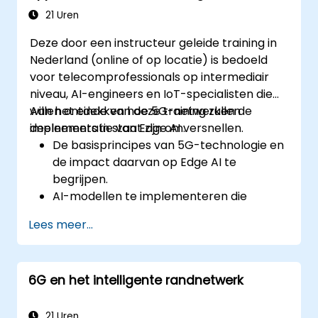
21 Uren
Deze door een instructeur geleide training in
Nederland (online of op locatie) is bedoeld
voor telecomprofessionals op intermediair
niveau, AI-engineers en IoT-specialisten die
willen ontdekken hoe 5G-netwerken de
Aan het einde van deze training zullen
implementatie van Edge AI versnellen.
deelnemers in staat zijn om:
De basisprincipes van 5G-technologie en
de impact daarvan op Edge AI te
begrijpen.
AI-modellen te implementeren die
geoptimaliseerd zijn voor applicaties met
Lees meer...
lage latentie in een 5G-omgeving.
Real-time besluitvormingssystemen te
ontwikkelen waarbij gebruik wordt
6G en het intelligente randnetwerk
gemaakt van Edge AI en 5G-
connectiviteit.
De werkbelasting van AI-algoritmen te
21 Uren