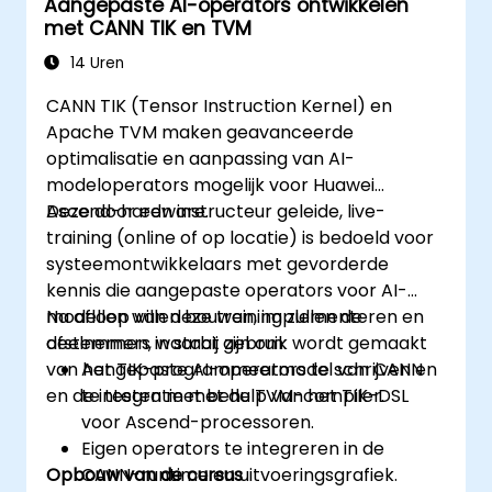
Aangepaste AI-operators ontwikkelen
met CANN TIK en TVM
14 Uren
CANN TIK (Tensor Instruction Kernel) en
Apache TVM maken geavanceerde
optimalisatie en aanpassing van AI-
modeloperators mogelijk voor Huawei
Ascend-hardware.
Deze door een instructeur geleide, live-
training (online of op locatie) is bedoeld voor
systeemontwikkelaars met gevorderde
kennis die aangepaste operators voor AI-
modellen willen bouwen, implementeren en
Na afloop van deze training zullen de
afstemmen, waarbij gebruik wordt gemaakt
deelnemers in staat zijn om:
van het TIK-programmeermodel van CANN
Aangepaste AI-operators te schrijven en
en de integratie met de TVM-compiler.
te testen met behulp van het TIK-DSL
voor Ascend-processoren.
Eigen operators te integreren in de
Opbouw van de cursus
CANN-runtime en uitvoeringsgrafiek.