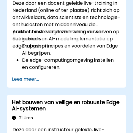
Deze door een docent geleide live-training in
Nederland (online of ter plaatse) richt zich op
ontwikkelaars, data scientists en technologie-
enthusiasten met middenniveau die
praktische vaardigheden willen verwerven op
Aan het einde van deze training kunnen
het gebied van AI-modelimplementatie op
deelnemers:
edge-apparaten.
De basisprincipes en voordelen van Edge
AI begrijpen.
De edge-computingomgeving instellen
en configureren.
AI-modellen ontwikkelen, trainen en
Lees meer...
optimaliseren voor implementatie op
edge-apparaten.
Praktische AI-oplossingen realiseren op
Het bouwen van veilige en robuuste Edge
edge-hardware.
AI-systemen
De prestaties van op edge
geïmplementeerde modellen evalueren
21 Uren
en verbeteren.
Deze door een instructeur geleide, live-
Rekening houden met ethische en