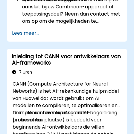
aansluit bij uw Cambricon-apparaat of
toepassingsdoel? Neem dan contact met
ons op om de mogelijkheden te
bespreken.
Lees meer...
Inleiding tot CANN voor ontwikkelaars van
AI-frameworks
7 Uren
CANN (Compute Architecture for Neural
Networks) is het AI-rekenkundige hulpmiddel
van Huawei dat wordt gebruikt om AI-
modellen te compileren, te optimaliseren en
te implementeren op Ascend AI-
Deze interactieve training onder begeleiding
processoren.
(online of ter plaatse) is bedoeld voor
beginnende AI-ontwikkelaars die willen