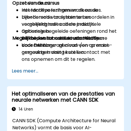
Opzet van de cursus
ondersteunt.
Het MindSpore-framework en de
Interactieve lezingen en discussies.
bijbehorende toolchain te beoordelen in
Live-demo’s van systemen en
vergelijking met andere industriele
voorbeeldstudies uit de praktijk.
oplossingen.
Optionele begeleide oefeningen rond het
Mogelijkheden tot cursuscustomisatie
De rol van Huawei’s AI-stack binnen
verloop van modellen van MindSpore
ondernemings- of cloud-/on-premise-
naar CANN.
Voor het aanvragen van een op maat
omgevingen vast te stellen.
gemaakte training kunt u contact met
ons opnemen om dit te regelen.
Lees meer...
Het optimaliseren van de prestaties van
neurale netwerken met CANN SDK
14 Uren
CANN SDK (Compute Architecture for Neural
Networks) vormt de basis voor AI-