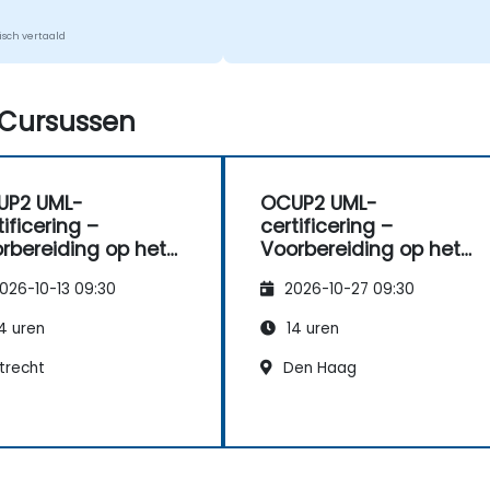
sch vertaald
Cursussen
UP2 UML-
OCUP2 UML-
tificering –
certificering –
rbereiding op het
Voorbereiding op het
L2-middenniveau-
UML2-middenniveau-
026-10-13 09:30
2026-10-27 09:30
amen.
examen.
4 uren
14 uren
trecht
Den Haag