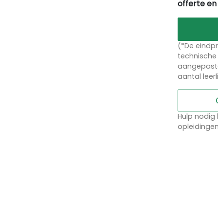
offerte en
(*De eindpr
technische 
aangepaste
aantal leer
Hulp nodig 
opleidinge