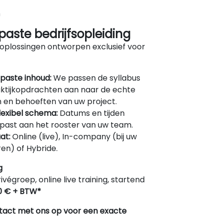
n
aste bedrijfsopleiding
oplossingen ontworpen exclusief voor
paste inhoud:
We passen de syllabus
ktijkopdrachten aan naar de echte
 en behoeften van uw project.
lexibel schema:
Datums en tijden
ast aan het rooster van uw team.
at:
Online (live), In-company (bij uw
en) of Hybride.
g
rivégroep, online live training, startend
0 € + BTW*
act met ons op voor een exacte