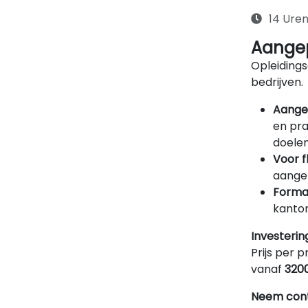
14 Ure
Aangep
Opleidings
bedrijven.
Aange
en pra
doelen
Voor f
aangep
Forma
kantor
Investerin
Prijs per p
vanaf
320
Neem cont