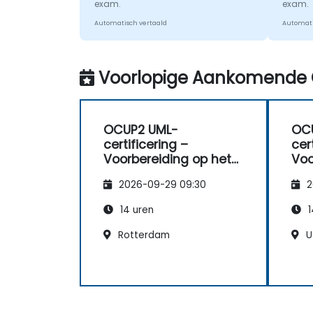
exam.
exam.
Automatisch vertaald
Automati
Voorlopige Aankomende 
OCUP2 UML-
OC
certificering –
cer
Voorbereiding op het
Voo
UML2-middenniveau-
UM
2026-09-29 09:30
2
examen.
ex
14 uren
1
Rotterdam
U