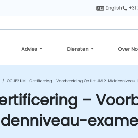
English
+31
Advies
Diensten
Over N
OCUP2 UML-Certificering – Voorbereiding Op Het UML2-Middenniveau
tificering – Voor
denniveau-examen