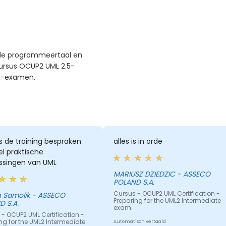
rde programmeertaal en
 cursus OCUP2 UML 2.5-
au-examen.
s de training bespraken
alles is in orde
l praktische
ssingen van UML
MARIUSZ DZIEDZIC - ASSECO
POLAND S.A.
Cursus - OCUP2 UML Certification -
n Samolik - ASSECO
Preparing for the UML2 Intermediate
 S.A.
exam.
- OCUP2 UML Certification -
ng for the UML2 Intermediate
Automatisch vertaald